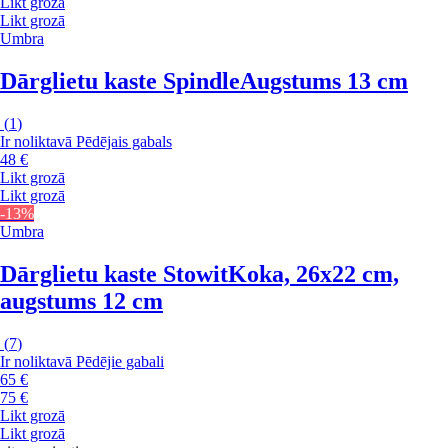
Likt grozā
Likt grozā
Umbra
Dārglietu kaste Spindle
Augstums 13 cm
(
1
)
Ir noliktavā
Pēdējais gabals
48 €
Likt grozā
Likt grozā
-13%
Umbra
Dārglietu kaste Stowit
Koka, 26x22 cm,
augstums 12 cm
(
7
)
Ir noliktavā
Pēdējie gabali
65 €
75 €
Likt grozā
Likt grozā