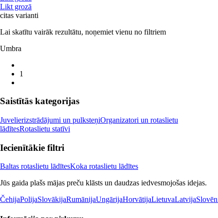
Likt grozā
citas varianti
Lai skatītu vairāk rezultātu, noņemiet vienu no filtriem
Umbra
1
Saistītās kategorijas
Juvelierizstrādājumi un pulksteņi
Organizatori un rotaslietu
lādītes
Rotaslietu statīvi
Iecienītākie filtri
Baltas rotaslietu lādītes
Koka rotaslietu lādītes
Jūs gaida plašs mājas preču klāsts un daudzas iedvesmojošas idejas.
Čehija
Polija
Slovākija
Rumānija
Ungārija
Horvātija
Lietuva
Latvija
Slovēn