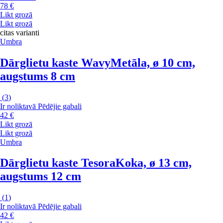
78 €
Likt grozā
Likt grozā
citas varianti
Umbra
Dārglietu kaste Wavy
Metāla, ø 10 cm,
augstums 8 cm
(
3
)
Ir noliktavā
Pēdējie gabali
42 €
Likt grozā
Likt grozā
Umbra
Dārglietu kaste Tesora
Koka, ø 13 cm,
augstums 12 cm
(
1
)
Ir noliktavā
Pēdējie gabali
42 €