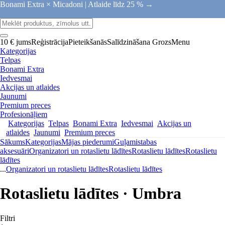
Bonami Extra × Micadoni |
Atlaide līdz 25 % →
10 € jums
Reģistrācija
Pieteikšanās
Salīdzināšana
Grozs
Menu
Kategorijas
Telpas
Bonami Extra
Iedvesmai
Akcijas un atlaides
Jaunumi
Premium preces
Profesionāļiem
Kategorijas
Telpas
Bonami Extra
Iedvesmai
Akcijas un
atlaides
Jaunumi
Premium preces
Sākums
Kategorijas
Mājas piederumi
Guļamistabas
aksesuāri
Organizatori un rotaslietu lādītes
Rotaslietu lādītes
Rotaslietu
lādītes
...
Organizatori un rotaslietu lādītes
Rotaslietu lādītes
Rotaslietu lādītes · Umbra
Filtri