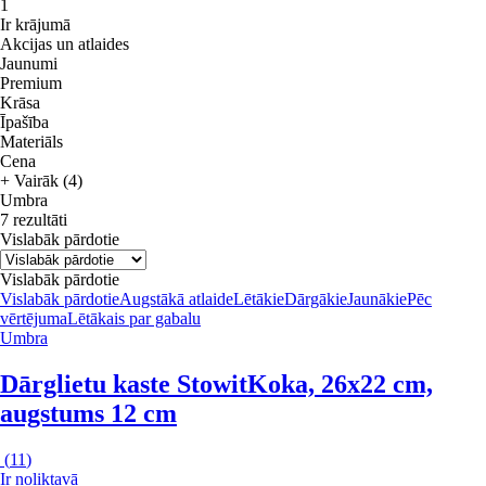
1
Ir krājumā
Akcijas un atlaides
Jaunumi
Premium
Krāsa
Īpašība
Materiāls
Cena
+ Vairāk (4)
Umbra
7 rezultāti
Vislabāk pārdotie
Vislabāk pārdotie
Vislabāk pārdotie
Augstākā atlaide
Lētākie
Dārgākie
Jaunākie
Pēc
vērtējuma
Lētākais par gabalu
Umbra
Dārglietu kaste Stowit
Koka, 26x22 cm,
augstums 12 cm
(
11
)
Ir noliktavā