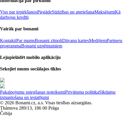
Informācija par pirkumu
Viss par iepirkšanos
Piegāde
Sūdzības un atgriešana
Maksājumi
Kā
darbojas kredīti
Vairāk par bonami
Kontakti
Par mums
Bonami zīmoli
Dāvanu kartes
Medijiem
Partneru
programma
Bonami uzņēmumiem
Lejupielādēt mobilo aplikāciju
Sekojiet mums sociālajos tīklos
Pakalpojumu sniegšanas noteikumi
Privātuma politika
Sīkdatņu
izmantošana un iestatījumi
© 2026 Bonami.cz, a.s. Visas tiesības aizsargātas.
Thámova 289/13, 186 00 Prāga
Čehija