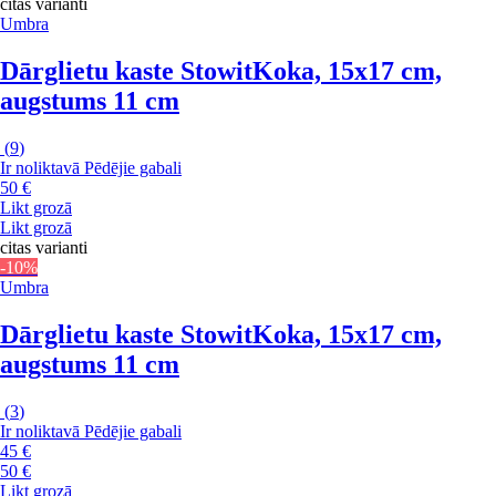
citas varianti
Umbra
Dārglietu kaste Stowit
Koka, 15x17 cm,
augstums 11 cm
(
9
)
Ir noliktavā
Pēdējie gabali
50 €
Likt grozā
Likt grozā
citas varianti
-10%
Umbra
Dārglietu kaste Stowit
Koka, 15x17 cm,
augstums 11 cm
(
3
)
Ir noliktavā
Pēdējie gabali
45 €
50 €
Likt grozā