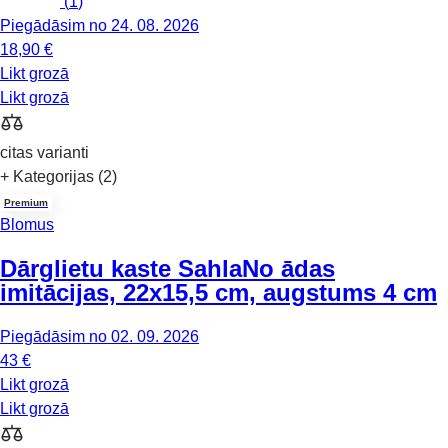
(
1
)
Piegādāsim no 24. 08. 2026
18,90 €
Likt grozā
Likt grozā
citas varianti
+ Kategorijas (2)
Premium
Blomus
Dārglietu kaste Sahla
No ādas
imitācijas, 22x15,5 cm, augstums 4 cm
Piegādāsim no 02. 09. 2026
43 €
Likt grozā
Likt grozā