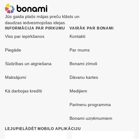
Jūs gaida plašs mājas preču klāsts un
daudzas iedvesmojošas idejas.
INFORMĀCIJA PAR PIRKUMU
VAIRĀK PAR BONAMI
Viss par iepirkšanos
Kontakti
Piegāde
Par mums
Sūdzības un atgriešana
Bonami zīmoli
Maksājumi
Dāvanu kartes
Kā darbojas kredīti
Medijiem
Partneru programma
Bonami uzņēmumiem
LEJUPIELĀDĒT MOBILO APLIKĀCIJU