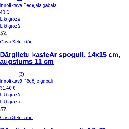
Ir noliktavā
Pēdējais gabals
48 €
Likt grozā
Likt grozā
Casa Selección
Dārglietu kaste
Ar spoguli, 14x15 cm,
augstums 11 cm
(
3
)
Ir noliktavā
Pēdējie gabali
31,40 €
Likt grozā
Likt grozā
Casa Selección