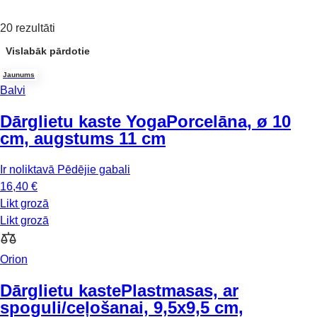
20 rezultāti
Vislabāk pārdotie
Jaunums
Balvi
Dārglietu kaste Yoga
Porcelāna, ø 10
cm, augstums 11 cm
Ir noliktavā
Pēdējie gabali
16,40 €
Likt grozā
Likt grozā
Orion
Dārglietu kaste
Plastmasas, ar
spoguli/ceļošanai, 9,5x9,5 cm,