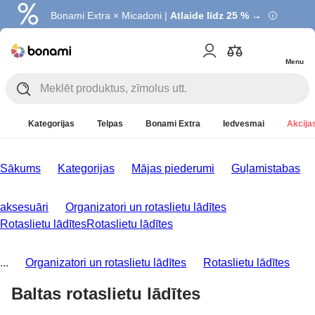
Bonami Extra × Micadoni |
Atlaide līdz 25 % →
Menu
Kategorijas
Telpas
Bonami Extra
Iedvesmai
Akcijas
Sākums
Kategorijas
Mājas piederumi
Guļamistabas
aksesuāri
Organizatori un rotaslietu lādītes
Rotaslietu lādītes
Rotaslietu lādītes
...
Organizatori un rotaslietu lādītes
Rotaslietu lādītes
Baltas rotaslietu lādītes