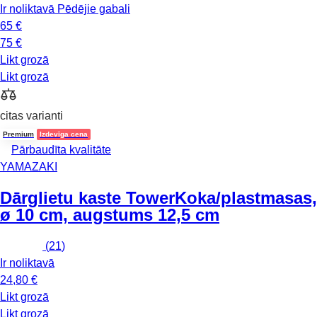
Ir noliktavā
Pēdējie gabali
65 €
75 €
Likt grozā
Likt grozā
citas varianti
Premium
Izdevīga cena
Pārbaudīta kvalitāte
YAMAZAKI
Dārglietu kaste Tower
Koka/plastmasas,
ø 10 cm, augstums 12,5 cm
(
21
)
Ir noliktavā
24,80 €
Likt grozā
Likt grozā