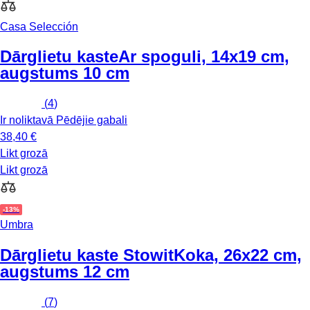
Casa Selección
Dārglietu kaste
Ar spoguli, 14x19 cm,
augstums 10 cm
(
4
)
Ir noliktavā
Pēdējie gabali
38,40 €
Likt grozā
Likt grozā
-13%
Umbra
Dārglietu kaste Stowit
Koka, 26x22 cm,
augstums 12 cm
(
7
)