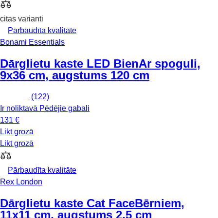
citas varianti
Pārbaudīta kvalitāte
Bonami Essentials
Dārglietu kaste LED Bien
Ar spoguli,
9x36 cm, augstums 120 cm
(
122
)
Ir noliktavā
Pēdējie gabali
131 €
Likt grozā
Likt grozā
Pārbaudīta kvalitāte
Rex London
Dārglietu kaste Cat Face
Bērniem,
11x11 cm, augstums 2,5 cm