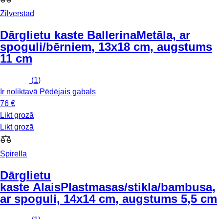
Zilverstad
Dārglietu kaste Ballerina
Metāla, ar
spoguli/bērniem, 13x18 cm, augstums
11 cm
(
1
)
Ir noliktavā
Pēdējais gabals
76 €
Likt grozā
Likt grozā
Spirella
Dārglietu
kaste Alais
Plastmasas/stikla/bambusa,
ar spoguli, 14x14 cm, augstums 5,5 cm