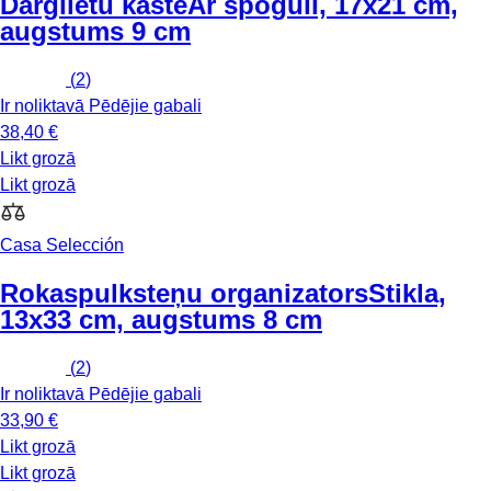
Dārglietu kaste
Ar spoguli, 17x21 cm,
augstums 9 cm
(
2
)
Ir noliktavā
Pēdējie gabali
38,40 €
Likt grozā
Likt grozā
Casa Selección
Rokaspulksteņu organizators
Stikla,
13x33 cm, augstums 8 cm
(
2
)
Ir noliktavā
Pēdējie gabali
33,90 €
Likt grozā
Likt grozā