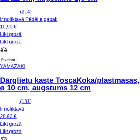
(
214
)
Ir noliktavā
Pēdējie gabali
10,90 €
Likt grozā
Likt grozā
Premium
YAMAZAKI
Dārglietu kaste Tosca
Koka/plastmasas,
ø 10 cm, augstums 12 cm
(
181
)
Ir noliktavā
28,90 €
Likt grozā
Likt grozā