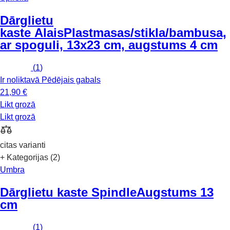
Dārglietu
kaste Alais
Plastmasas/stikla/bambusa,
ar spoguli, 13x23 cm, augstums 4 cm
(
1
)
Ir noliktavā
Pēdējais gabals
21,90 €
Likt grozā
Likt grozā
citas varianti
+ Kategorijas (2)
Umbra
Dārglietu kaste Spindle
Augstums 13
cm
(
1
)