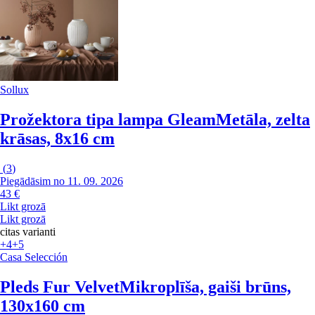
Sollux
Prožektora tipa lampa Gleam
Metāla, zelta
krāsas, 8x16 cm
(
3
)
Piegādāsim no 11. 09. 2026
43 €
Likt grozā
Likt grozā
citas varianti
+4
+5
Casa Selección
Pleds Fur Velvet
Mikroplīša, gaiši brūns,
130x160 cm