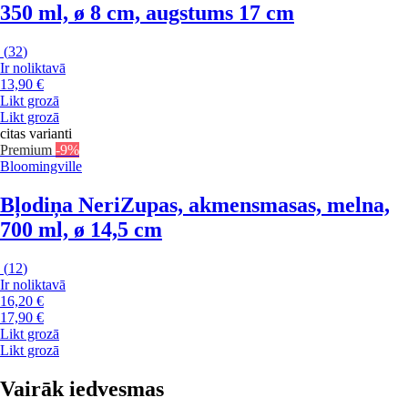
350 ml, ø 8 cm, augstums 17 cm
(
32
)
Ir noliktavā
13,90 €
Likt grozā
Likt grozā
citas varianti
Premium
-9%
Bloomingville
Bļodiņa Neri
Zupas, akmensmasas, melna,
700 ml, ø 14,5 cm
(
12
)
Ir noliktavā
16,20 €
17,90 €
Likt grozā
Likt grozā
Vairāk iedvesmas