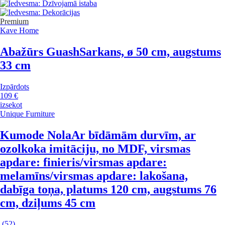
Premium
Kave Home
Abažūrs Guash
Sarkans, ø 50 cm, augstums
33 cm
Izpārdots
109 €
izsekot
Unique Furniture
Kumode Nola
Ar bīdāmām durvīm, ar
ozolkoka imitāciju, no MDF, virsmas
apdare: finieris/virsmas apdare:
melamīns/virsmas apdare: lakošana,
dabīga toņa, platums 120 cm, augstums 76
cm, dziļums 45 cm
(
52
)