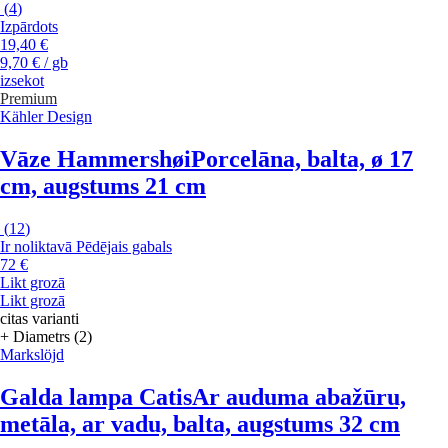
(
4
)
Izpārdots
19,40 €
9,70 € / gb
izsekot
Premium
Kähler Design
Vāze Hammershøi
Porcelāna, balta, ø 17
cm, augstums 21 cm
(
12
)
Ir noliktavā
Pēdējais gabals
72 €
Likt grozā
Likt grozā
citas varianti
+ Diametrs (2)
Markslöjd
Galda lampa Catis
Ar auduma abažūru,
metāla, ar vadu, balta, augstums 32 cm