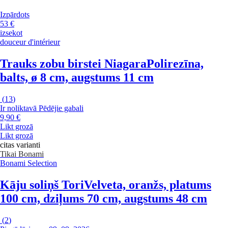
Izpārdots
53 €
izsekot
douceur d'intérieur
Trauks zobu birstei Niagara
Polirezīna,
balts, ø 8 cm, augstums 11 cm
(
13
)
Ir noliktavā
Pēdējie gabali
9,90 €
Likt grozā
Likt grozā
citas varianti
Tikai Bonami
Bonami Selection
Kāju soliņš Tori
Velveta, oranžs, platums
100 cm, dziļums 70 cm, augstums 48 cm
(
2
)