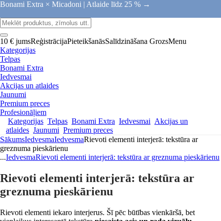
Bonami Extra × Micadoni |
Atlaide līdz 25 % →
10 € jums
Reģistrācija
Pieteikšanās
Salīdzināšana
Grozs
Menu
Kategorijas
Telpas
Bonami Extra
Iedvesmai
Akcijas un atlaides
Jaunumi
Premium preces
Profesionāļiem
Kategorijas
Telpas
Bonami Extra
Iedvesmai
Akcijas un
atlaides
Jaunumi
Premium preces
Sākums
Iedvesma
Iedvesma
Rievoti elementi interjerā: tekstūra ar
greznuma pieskārienu
...
Iedvesma
Rievoti elementi interjerā: tekstūra ar greznuma pieskārienu
Rievoti elementi interjerā: tekstūra ar
greznuma pieskārienu
Rievoti elementi iekaro interjerus. Šī pēc būtības vienkāršā, bet