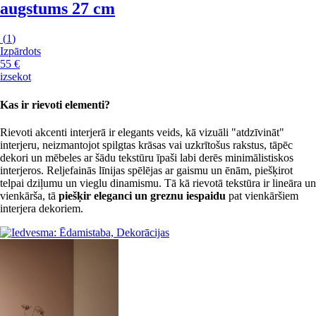
augstums 27 cm
(
1
)
Izpārdots
55 €
izsekot
Kas ir rievoti elementi?
Rievoti akcenti interjerā ir elegants veids, kā vizuāli "atdzīvināt"
interjeru, neizmantojot spilgtas krāsas vai uzkrītošus rakstus, tāpēc
dekori un mēbeles ar šādu tekstūru īpaši labi derēs minimālistiskos
interjeros. Reljefainās līnijas spēlējas ar gaismu un ēnām, piešķirot
telpai dziļumu un vieglu dinamismu. Tā kā rievotā tekstūra ir lineāra un
vienkārša, tā
piešķir eleganci un greznu iespaidu
pat vienkāršiem
interjera dekoriem.