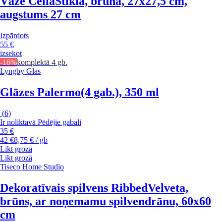
Vāze Celia
Stikla, brūna, 27x27,5 cm,
augstums 27 cm
Izpārdots
55 €
izsekot
-16%
komplektā 4 gb.
Lyngby Glas
Glāzes Palermo
(4 gab.), 350 ml
(
6
)
Ir noliktavā
Pēdējie gabali
35 €
42 €
8,75 € / gb
Likt grozā
Likt grozā
Tiseco Home Studio
Dekoratīvais spilvens Ribbed
Velveta,
brūns, ar noņemamu spilvendrānu, 60x60
cm