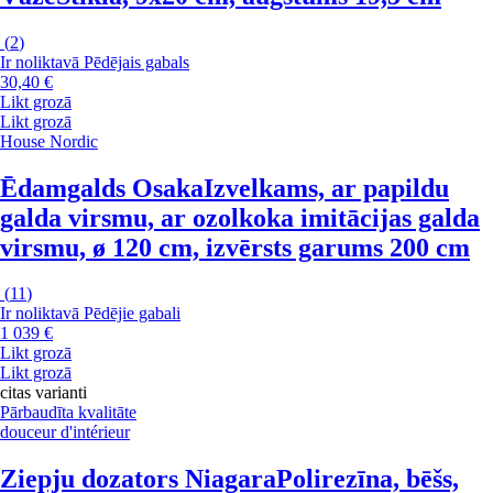
(
2
)
Ir noliktavā
Pēdējais gabals
30,40 €
Likt grozā
Likt grozā
House Nordic
Ēdamgalds Osaka
Izvelkams, ar papildu
galda virsmu, ar ozolkoka imitācijas galda
virsmu, ø 120 cm, izvērsts garums 200 cm
(
11
)
Ir noliktavā
Pēdējie gabali
1 039 €
Likt grozā
Likt grozā
citas varianti
Pārbaudīta kvalitāte
douceur d'intérieur
Ziepju dozators Niagara
Polirezīna, bēšs,