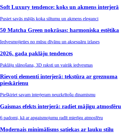
Soft Luxury tendence: koks un akmens interjerā
Pusiet savās mājās koka siltumu un akmens eleganci
50 Matcha Green nokrāsas: harmoniska estētika
Iedvesmojieties no mūsu dīvānu un aksesuāru izlases
2026. gada paklāju tendences
Paklāju slāņošana, 3D raksti un vairāk iedvesmas
Rievoti elementi interjerā: tekstūra ar greznuma
pieskārienu
Piešķiriet savam interjeram neuzkrītošu dinamismu
Gaismas efekts interjerā: radiet mājīgu atmosfēru
6 padomi, kā ar apgaismojumu radīt mierīgu atmosfēru
Modernais minimālisms satiekas ar lauku stilu