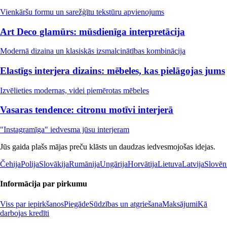
Vienkāršu formu un sarežģītu tekstūru apvienojums
Art Deco glamūrs: mūsdienīga interpretācija
Modernā dizaina un klasiskās izsmalcinātības kombinācija
Elastīgs interjera dizains: mēbeles, kas pielāgojas jums
Izvēlieties modernas, videi piemērotas mēbeles
Vasaras tendence: citronu motīvi interjerā
"Instagramīga" iedvesma jūsu interjeram
Jūs gaida plašs mājas preču klāsts un daudzas iedvesmojošas idejas.
Čehija
Polija
Slovākija
Rumānija
Ungārija
Horvātija
Lietuva
Latvija
Slovēn
Informācija par pirkumu
Viss par iepirkšanos
Piegāde
Sūdzības un atgriešana
Maksājumi
Kā
darbojas kredīti