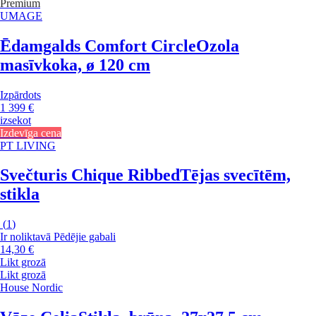
Premium
UMAGE
Ēdamgalds Comfort Circle
Ozola
masīvkoka, ø 120 cm
Izpārdots
1 399 €
izsekot
Izdevīga cena
PT LIVING
Svečturis Chique Ribbed
Tējas svecītēm,
stikla
(
1
)
Ir noliktavā
Pēdējie gabali
14,30 €
Likt grozā
Likt grozā
House Nordic