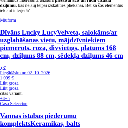
vienlaikus interesantā tekstūra
piesaista acis un rada vizuālu
dziļumu
, kas neļauj telpai izskatīties pliekanai. Bet kā šos elementus
iekļaut interjerā?
Miuform
Dīvāns Lucky Lucy
Velveta, salokāms/ar
uzglabāšanas vietu, mājdzīvniekiem
piemērots, rozā, divvietīgs, platums 168
cm, dziļums 88 cm, sēdekļa dziļums 46 cm
(
3
)
Piegādāsim no 02. 10. 2026
1 099 €
Likt grozā
Likt grozā
citas varianti
+4
+5
Casa Selección
Vannas istabas piederumu
komplekts
Keramikas, balts