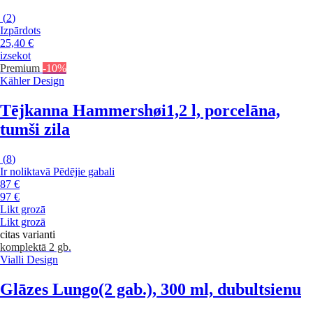
(
2
)
Izpārdots
25,40 €
izsekot
Premium
-10%
Kähler Design
Tējkanna Hammershøi
1,2 l, porcelāna,
tumši zila
(
8
)
Ir noliktavā
Pēdējie gabali
87 €
97 €
Likt grozā
Likt grozā
citas varianti
komplektā 2 gb.
Vialli Design
Glāzes Lungo
(2 gab.), 300 ml, dubultsienu