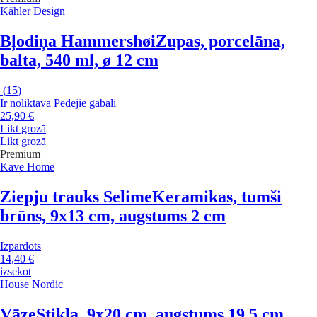
Kähler Design
Bļodiņa Hammershøi
Zupas, porcelāna,
balta, 540 ml, ø 12 cm
(
15
)
Ir noliktavā
Pēdējie gabali
25,90 €
Likt grozā
Likt grozā
Premium
Kave Home
Ziepju trauks Selime
Keramikas, tumši
brūns, 9x13 cm, augstums 2 cm
Izpārdots
14,40 €
izsekot
House Nordic
Vāze
Stikla, 9x20 cm, augstums 19,5 cm