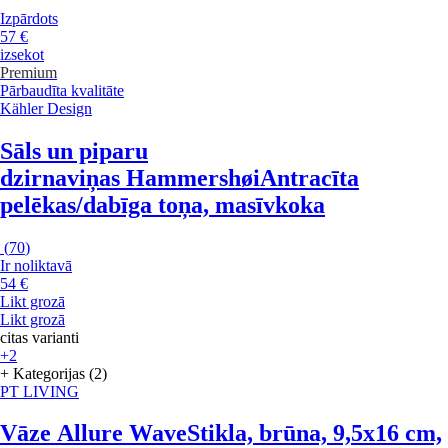
Izpārdots
57 €
izsekot
Premium
Pārbaudīta kvalitāte
Kähler Design
Sāls un piparu
dzirnaviņas Hammershøi
Antracīta
pelēkas/dabīga toņa, masīvkoka
(
70
)
Ir noliktavā
54 €
Likt grozā
Likt grozā
citas varianti
+2
+ Kategorijas (2)
PT LIVING
Vāze Allure Wave
Stikla, brūna, 9,5x16 cm,