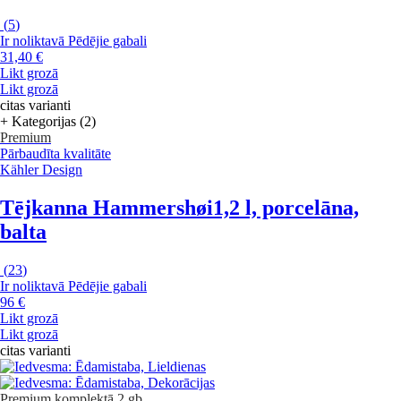
(
5
)
Ir noliktavā
Pēdējie gabali
31,40 €
Likt grozā
Likt grozā
citas varianti
+ Kategorijas (2)
Premium
Pārbaudīta kvalitāte
Kähler Design
Tējkanna Hammershøi
1,2 l, porcelāna,
balta
(
23
)
Ir noliktavā
Pēdējie gabali
96 €
Likt grozā
Likt grozā
citas varianti
Premium
komplektā 2 gb.