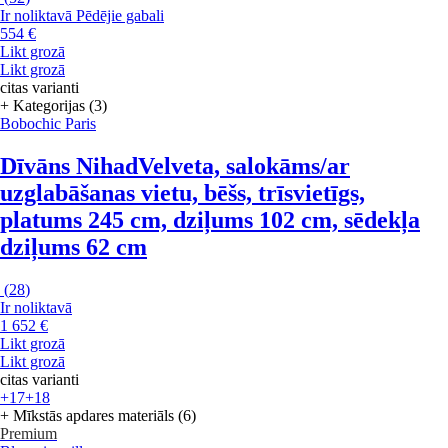
Ir noliktavā
Pēdējie gabali
554 €
Likt grozā
Likt grozā
citas varianti
+ Kategorijas (3)
Bobochic Paris
Dīvāns Nihad
Velveta, salokāms/ar
uzglabāšanas vietu, bēšs, trīsvietīgs,
platums 245 cm, dziļums 102 cm, sēdekļa
dziļums 62 cm
(
28
)
Ir noliktavā
1 652 €
Likt grozā
Likt grozā
citas varianti
+17
+18
+ Mīkstās apdares materiāls (6)
Premium