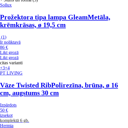
Sollux
Prožektora tipa lampa Gleam
Metāla,
krēmkrāsas, ø 19,5 cm
(
1
)
Ir noliktavā
86 €
Likt grozā
Likt grozā
citas varianti
+3
+4
PT LIVING
Vāze Twisted Rib
Polirezīna, brūna, ø 16
cm, augstums 30 cm
Izpārdots
50 €
izsekot
komplektā 6 gb.
Hermia