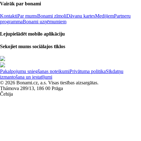
Vairāk par bonami
Kontakti
Par mums
Bonami zīmoli
Dāvanu kartes
Medijiem
Partneru
programma
Bonami uzņēmumiem
Lejupielādēt mobilo aplikāciju
Sekojiet mums sociālajos tīklos
Pakalpojumu sniegšanas noteikumi
Privātuma politika
Sīkdatņu
izmantošana un iestatījumi
© 2026 Bonami.cz, a.s. Visas tiesības aizsargātas.
Thámova 289/13, 186 00 Prāga
Čehija