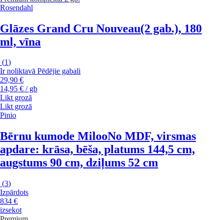
Rosendahl
Glāzes Grand Cru Nouveau
(2 gab.), 180
ml, vīna
(
1
)
Ir noliktavā
Pēdējie gabali
29,90 €
14,95 € / gb
Likt grozā
Likt grozā
Pinio
Bērnu kumode Miloo
No MDF, virsmas
apdare: krāsa, bēša, platums 144,5 cm,
augstums 90 cm, dziļums 52 cm
(
3
)
Izpārdots
834 €
izsekot
Premium