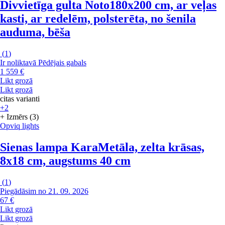
Divvietīga gulta Noto
180x200 cm, ar veļas
kasti, ar redelēm, polsterēta, no šenila
auduma, bēša
(
1
)
Ir noliktavā
Pēdējais gabals
1 559 €
Likt grozā
Likt grozā
citas varianti
+2
+ Izmērs (3)
Opviq lights
Sienas lampa Kara
Metāla, zelta krāsas,
8x18 cm, augstums 40 cm
(
1
)
Piegādāsim no 21. 09. 2026
67 €
Likt grozā
Likt grozā