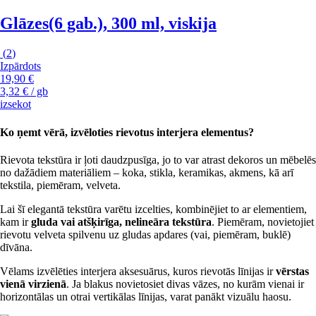
Glāzes
(6 gab.), 300 ml, viskija
(
2
)
Izpārdots
19,90 €
3,32 € / gb
izsekot
Ko ņemt vērā, izvēloties rievotus interjera elementus?
Rievota tekstūra ir ļoti daudzpusīga, jo to var atrast dekoros un mēbelēs
no dažādiem materiāliem – koka, stikla, keramikas, akmens, kā arī
tekstila, piemēram, velveta.
Lai šī elegantā tekstūra varētu izcelties, kombinējiet to ar elementiem,
kam ir
gluda vai atšķirīga, nelineāra tekstūra
. Piemēram, novietojiet
rievotu velveta spilvenu uz gludas apdares (vai, piemēram, buklē)
dīvāna.
Vēlams izvēlēties interjera aksesuārus, kuros rievotās līnijas ir
vērstas
vienā virzienā
. Ja blakus novietosiet divas vāzes, no kurām vienai ir
horizontālas un otrai vertikālas līnijas, varat panākt vizuālu haosu.