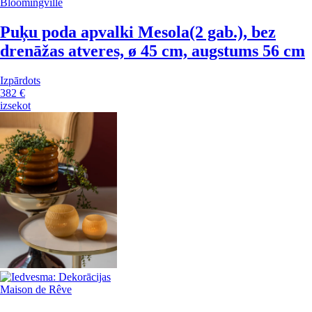
Bloomingville
Puķu poda apvalki Mesola
(2 gab.), bez
drenāžas atveres, ø 45 cm, augstums 56 cm
Izpārdots
382 €
izsekot
Maison de Rêve