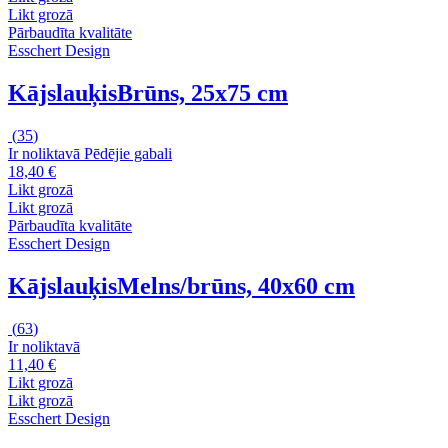
Likt grozā
Pārbaudīta kvalitāte
Esschert Design
Kājslauķis
Brūns, 25x75 cm
(
35
)
Ir noliktavā
Pēdējie gabali
18,40 €
Likt grozā
Likt grozā
Pārbaudīta kvalitāte
Esschert Design
Kājslauķis
Melns/brūns, 40x60 cm
(
63
)
Ir noliktavā
11,40 €
Likt grozā
Likt grozā
Esschert Design