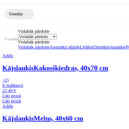
Gumija
Vislabāk pārdotie
8 rezultāti
Vislabāk pārdotie
Vislabāk pārdotie
Augstākā atlaide
Lētākie
Dārgākie
Jaunākie
P
Addis
Kājslauķis
Kokosšķiedras, 40x70 cm
(
2
)
Ir noliktavā
22,40 €
Likt grozā
Likt grozā
Addis
Kājslauķis
Melns, 40x60 cm