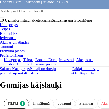
Bonami Extra × Micadoni |
Atlaide līdz 25 % →
10 € jums
Reģistrācija
Pieteikšanās
Salīdzināšana
Grozs
Menu
Kategorijas
Telpas
Bonami Extra
Iedvesmai
Akcijas un atlaides
Jaunumi
Premium preces
Profesionāļiem
Kategorijas
Telpas
Bonami Extra
Iedvesmai
Akcijas un
atlaides
Jaunumi
Premium preces
Sākums
Kategorijas
Paklāji un durvju
...
Paklāji un durvju
paklāji
Kājslauķi
Kājslauķi
paklāji
Kājslauķi
Gumijas kājslauķi
Ir krājumā
Jaunumi
Premium
Akcij
FILTRI
1