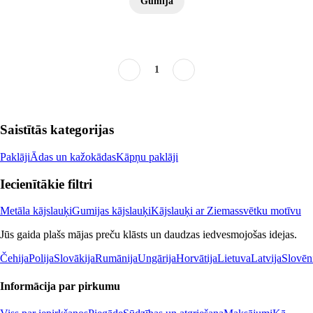
Gumija
1
Saistītās kategorijas
Paklāji
Ādas un kažokādas
Kāpņu paklāji
Iecienītākie filtri
Metāla kājslauķi
Gumijas kājslauķi
Kājslauķi ar Ziemassvētku motīvu
Jūs gaida plašs mājas preču klāsts un daudzas iedvesmojošas idejas.
Čehija
Polija
Slovākija
Rumānija
Ungārija
Horvātija
Lietuva
Latvija
Slovēn
Informācija par pirkumu