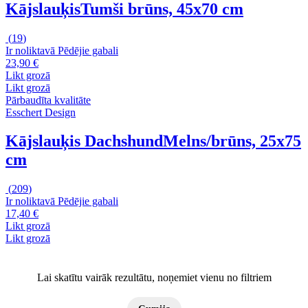
Kājslauķis
Tumši brūns, 45x70 cm
(
19
)
Ir noliktavā
Pēdējie gabali
23,90 €
Likt grozā
Likt grozā
Pārbaudīta kvalitāte
Esschert Design
Kājslauķis Dachshund
Melns/brūns, 25x75
cm
(
209
)
Ir noliktavā
Pēdējie gabali
17,40 €
Likt grozā
Likt grozā
Lai skatītu vairāk rezultātu, noņemiet vienu no filtriem