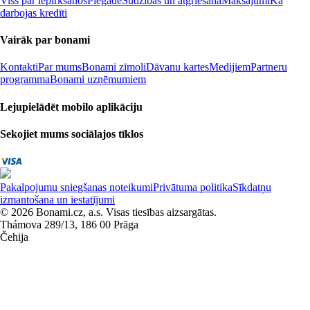
Viss par iepirkšanos
Piegāde
Sūdzības un atgriešana
Maksājumi
Kā
darbojas kredīti
Vairāk par bonami
Kontakti
Par mums
Bonami zīmoli
Dāvanu kartes
Medijiem
Partneru
programma
Bonami uzņēmumiem
Lejupielādēt mobilo aplikāciju
Sekojiet mums sociālajos tīklos
Pakalpojumu sniegšanas noteikumi
Privātuma politika
Sīkdatņu
izmantošana un iestatījumi
© 2026 Bonami.cz, a.s. Visas tiesības aizsargātas.
Thámova 289/13, 186 00 Prāga
Čehija