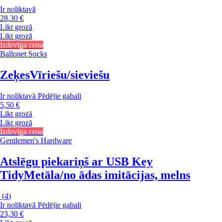
Ir noliktavā
28,30 €
Likt grozā
Likt grozā
Izdevīga cena
Ballonet Socks
Zeķes
Vīriešu/sieviešu
Ir noliktavā
Pēdējie gabali
5,50 €
Likt grozā
Likt grozā
Izdevīga cena
Gentlemen's Hardware
Atslēgu piekariņš ar USB Key
Tidy
Metāla/no ādas imitācijas, melns
(
4
)
Ir noliktavā
Pēdējie gabali
23,30 €