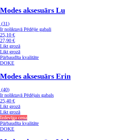
Modes aksesuārs Lu
(
31
)
Ir noliktavā
Pēdējie gabali
25,10 €
27,90 €
Likt grozā
Likt grozā
Pārbaudīta kvalitāte
DOKE
Modes aksesuārs Erin
(
40
)
Ir noliktavā
Pēdējais gabals
25,40 €
Likt grozā
Likt grozā
Izdevīga cena
Pārbaudīta kvalitāte
DOKE