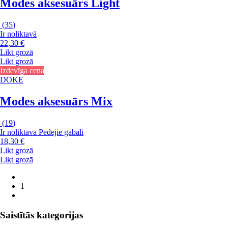
Modes aksesuārs Light
(
35
)
Ir noliktavā
22,30 €
Likt grozā
Likt grozā
Izdevīga cena
DOKE
Modes aksesuārs Mix
(
19
)
Ir noliktavā
Pēdējie gabali
18,30 €
Likt grozā
Likt grozā
1
Saistītās kategorijas