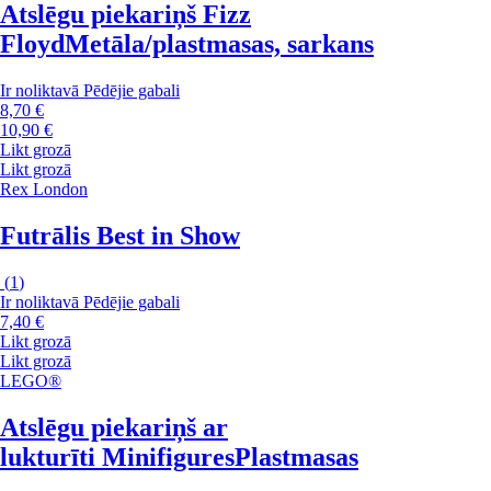
Atslēgu piekariņš Fizz
Floyd
Metāla/plastmasas, sarkans
Ir noliktavā
Pēdējie gabali
8,70 €
10,90 €
Likt grozā
Likt grozā
Rex London
Futrālis Best in Show
(
1
)
Ir noliktavā
Pēdējie gabali
7,40 €
Likt grozā
Likt grozā
LEGO®
Atslēgu piekariņš ar
lukturīti Minifigures
Plastmasas