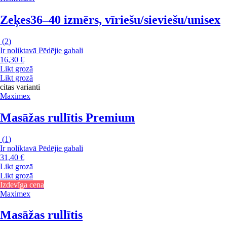
Zeķes
36–40 izmērs, vīriešu/sieviešu/unisex
(
2
)
Ir noliktavā
Pēdējie gabali
16,30 €
Likt grozā
Likt grozā
citas varianti
Maximex
Masāžas rullītis Premium
(
1
)
Ir noliktavā
Pēdējie gabali
31,40 €
Likt grozā
Likt grozā
Izdevīga cena
Maximex
Masāžas rullītis