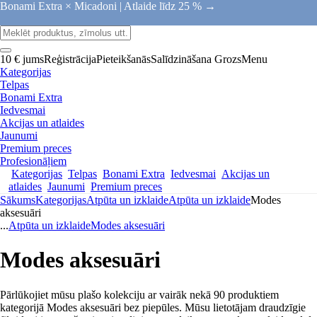
Bonami Extra × Micadoni |
Atlaide līdz 25 % →
10 € jums
Reģistrācija
Pieteikšanās
Salīdzināšana
Grozs
Menu
Kategorijas
Telpas
Bonami Extra
Iedvesmai
Akcijas un atlaides
Jaunumi
Premium preces
Profesionāļiem
Kategorijas
Telpas
Bonami Extra
Iedvesmai
Akcijas un
atlaides
Jaunumi
Premium preces
Sākums
Kategorijas
Atpūta un izklaide
Atpūta un izklaide
Modes
aksesuāri
...
Atpūta un izklaide
Modes aksesuāri
Modes aksesuāri
Pārlūkojiet mūsu plašo kolekciju ar vairāk nekā 90 produktiem
kategorijā Modes aksesuāri bez piepūles. Mūsu lietotājam draudzīgie