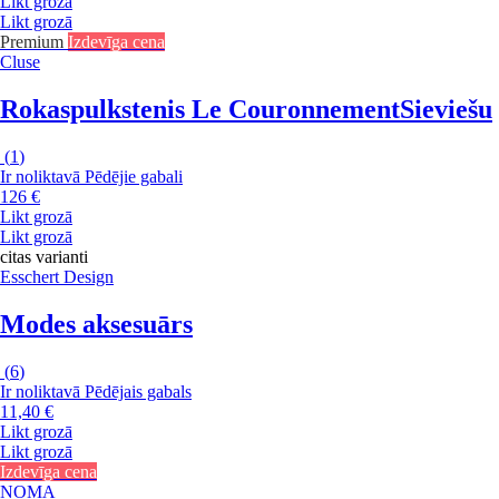
Likt grozā
Likt grozā
Premium
Izdevīga cena
Cluse
Rokaspulkstenis Le Couronnement
Sieviešu
(
1
)
Ir noliktavā
Pēdējie gabali
126 €
Likt grozā
Likt grozā
citas varianti
Esschert Design
Modes aksesuārs
(
6
)
Ir noliktavā
Pēdējais gabals
11,40 €
Likt grozā
Likt grozā
Izdevīga cena
NOMA