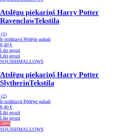
Atslēgu piekariņš Harry Potter
Ravenclaw
Tekstila
(
1
)
Ir noliktavā
Pēdējie gabali
8,40 €
Likt grozā
Likt grozā
SQUISHMALLOWS
Atslēgu piekariņš Harry Potter
Slytherin
Tekstila
(
2
)
Ir noliktavā
Pēdējie gabali
8,40 €
Likt grozā
Likt grozā
-20%
SQUISHMALLOWS