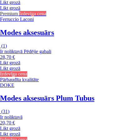
Likt grozā
Likt grozā
Premium
Izdevīga cena
Ferruccio Laconi
Modes aksesuārs
(
1
)
Ir noliktavā
Pēdējie gabali
28,70 €
Likt grozā
Likt grozā
Izdevīga cena
Pārbaudīta kvalitāte
DOKE
Modes aksesuārs Plum Tubus
(
31
)
Ir noliktavā
20,70 €
Likt grozā
Likt grozā
Izdevīga cena