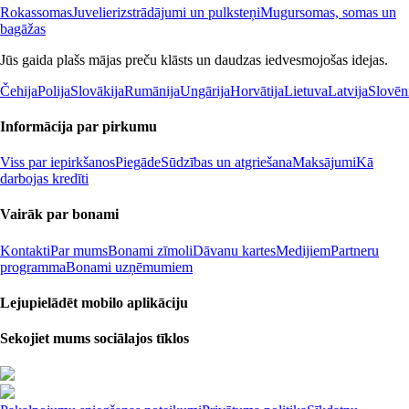
Rokassomas
Juvelierizstrādājumi un pulksteņi
Mugursomas, somas un
bagāžas
Jūs gaida plašs mājas preču klāsts un daudzas iedvesmojošas idejas.
Čehija
Polija
Slovākija
Rumānija
Ungārija
Horvātija
Lietuva
Latvija
Slovēn
Informācija par pirkumu
Viss par iepirkšanos
Piegāde
Sūdzības un atgriešana
Maksājumi
Kā
darbojas kredīti
Vairāk par bonami
Kontakti
Par mums
Bonami zīmoli
Dāvanu kartes
Medijiem
Partneru
programma
Bonami uzņēmumiem
Lejupielādēt mobilo aplikāciju
Sekojiet mums sociālajos tīklos