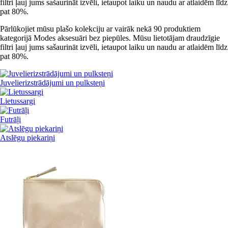
filtri ļauj jums sašaurināt izvēli, ietaupot laiku un naudu ar atlaidēm līdz
pat 80%.
Pārlūkojiet mūsu plašo kolekciju ar vairāk nekā 90 produktiem
kategorijā Modes aksesuāri bez piepūles. Mūsu lietotājam draudzīgie
filtri ļauj jums sašaurināt izvēli, ietaupot laiku un naudu ar atlaidēm līdz
pat 80%.
Juvelierizstrādājumi un pulksteņi
Lietussargi
Futrāļi
Atslēgu piekariņi