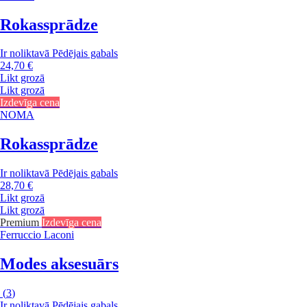
Rokassprādze
Ir noliktavā
Pēdējais gabals
24,70 €
Likt grozā
Likt grozā
Izdevīga cena
NOMA
Rokassprādze
Ir noliktavā
Pēdējais gabals
28,70 €
Likt grozā
Likt grozā
Premium
Izdevīga cena
Ferruccio Laconi
Modes aksesuārs
(
3
)
Ir noliktavā
Pēdējais gabals