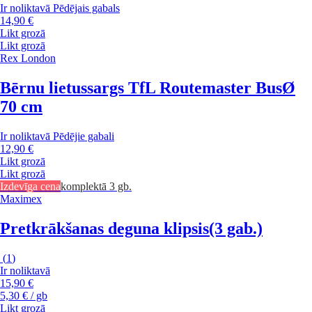
Ir noliktavā
Pēdējais gabals
14,90 €
Likt grozā
Likt grozā
Rex London
Bērnu lietussargs TfL Routemaster Bus
Ø
70 cm
Ir noliktavā
Pēdējie gabali
12,90 €
Likt grozā
Likt grozā
Izdevīga cena
komplektā 3 gb.
Maximex
Pretkrākšanas deguna klipsis
(3 gab.)
(
1
)
Ir noliktavā
15,90 €
5,30 € / gb
Likt grozā