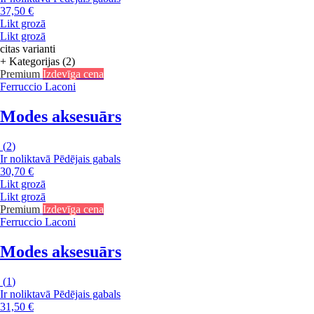
37,50 €
Likt grozā
Likt grozā
citas varianti
+ Kategorijas (2)
Premium
Izdevīga cena
Ferruccio Laconi
Modes aksesuārs
(
2
)
Ir noliktavā
Pēdējais gabals
30,70 €
Likt grozā
Likt grozā
Premium
Izdevīga cena
Ferruccio Laconi
Modes aksesuārs
(
1
)
Ir noliktavā
Pēdējais gabals
31,50 €