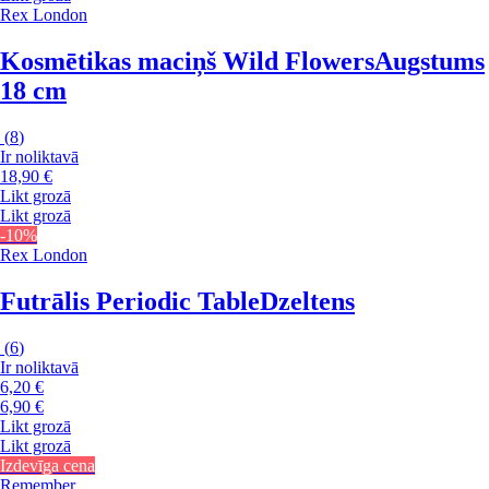
Rex London
Kosmētikas maciņš Wild Flowers
Augstums
18 cm
(
8
)
Ir noliktavā
18,90 €
Likt grozā
Likt grozā
-10%
Rex London
Futrālis Periodic Table
Dzeltens
(
6
)
Ir noliktavā
6,20 €
6,90 €
Likt grozā
Likt grozā
Izdevīga cena
Remember