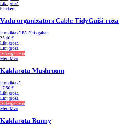
Likt grozā
Stackers
Vadu organizators Cable Tidy
Gaiši rozā
Ir noliktavā
Pēdējais gabals
23,40 €
Likt grozā
Likt grozā
Izdevīga cena
Meri Meri
Kaklarota Mushroom
Ir noliktavā
17,50 €
Likt grozā
Likt grozā
Izdevīga cena
Meri Meri
Kaklarota Bunny