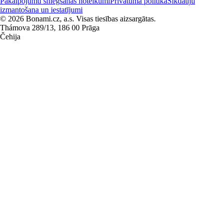
Pakalpojumu sniegšanas noteikumi
Privātuma politika
Sīkdatņu
izmantošana un iestatījumi
© 2026 Bonami.cz, a.s. Visas tiesības aizsargātas.
Thámova 289/13, 186 00 Prāga
Čehija