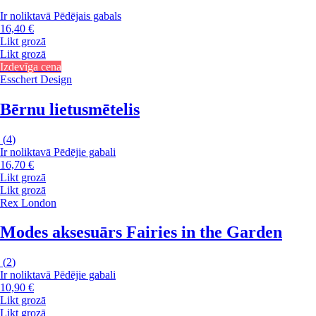
Ir noliktavā
Pēdējais gabals
16,40 €
Likt grozā
Likt grozā
Izdevīga cena
Esschert Design
Bērnu lietusmētelis
(
4
)
Ir noliktavā
Pēdējie gabali
16,70 €
Likt grozā
Likt grozā
Rex London
Modes aksesuārs Fairies in the Garden
(
2
)
Ir noliktavā
Pēdējie gabali
10,90 €
Likt grozā
Likt grozā