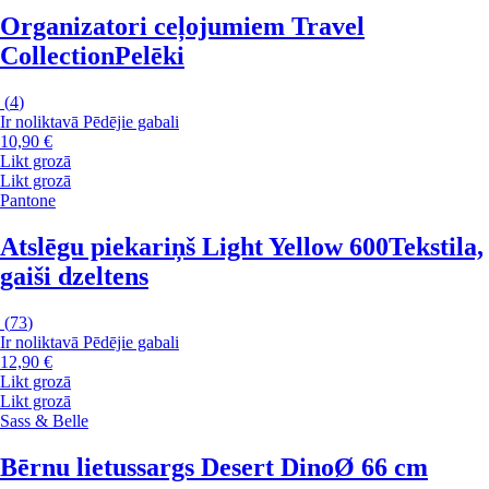
Organizatori ceļojumiem Travel
Collection
Pelēki
(
4
)
Ir noliktavā
Pēdējie gabali
10,90 €
Likt grozā
Likt grozā
Pantone
Atslēgu piekariņš Light Yellow 600
Tekstila,
gaiši dzeltens
(
73
)
Ir noliktavā
Pēdējie gabali
12,90 €
Likt grozā
Likt grozā
Sass & Belle
Bērnu lietussargs Desert Dino
Ø 66 cm