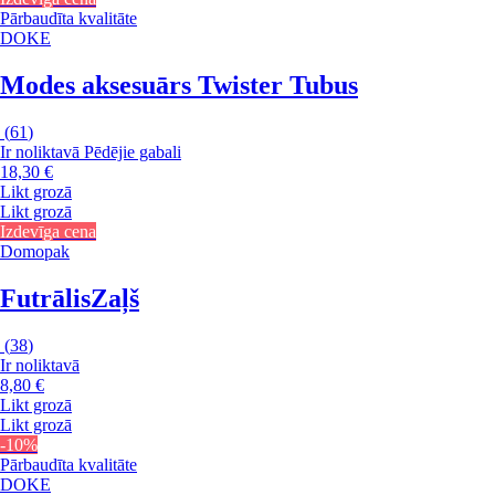
Pārbaudīta kvalitāte
DOKE
Modes aksesuārs Twister Tubus
(
61
)
Ir noliktavā
Pēdējie gabali
18,30 €
Likt grozā
Likt grozā
Izdevīga cena
Domopak
Futrālis
Zaļš
(
38
)
Ir noliktavā
8,80 €
Likt grozā
Likt grozā
-10%
Pārbaudīta kvalitāte
DOKE