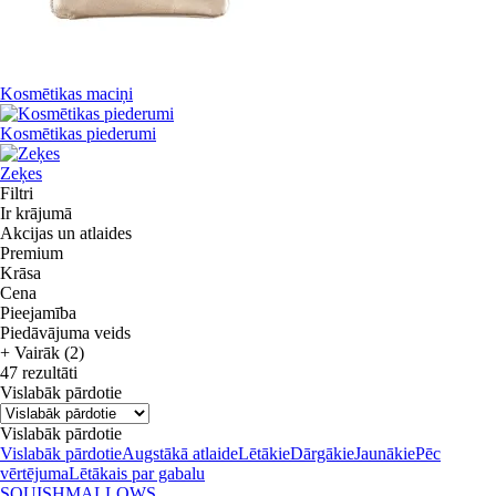
Kosmētikas maciņi
Kosmētikas piederumi
Zeķes
Filtri
Ir krājumā
Akcijas un atlaides
Premium
Krāsa
Cena
Pieejamība
Piedāvājuma veids
+ Vairāk (2)
47 rezultāti
Vislabāk pārdotie
Vislabāk pārdotie
Vislabāk pārdotie
Augstākā atlaide
Lētākie
Dārgākie
Jaunākie
Pēc
vērtējuma
Lētākais par gabalu
SQUISHMALLOWS