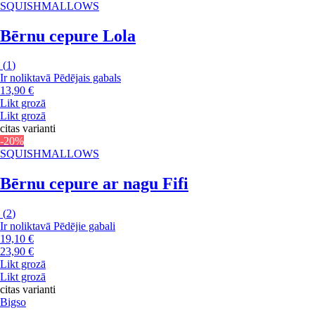
SQUISHMALLOWS
Bērnu cepure Lola
(
1
)
Ir noliktavā
Pēdējais gabals
13,90 €
Likt grozā
Likt grozā
citas varianti
-20%
SQUISHMALLOWS
Bērnu cepure ar nagu Fifi
(
2
)
Ir noliktavā
Pēdējie gabali
19,10 €
23,90 €
Likt grozā
Likt grozā
citas varianti
Bigso