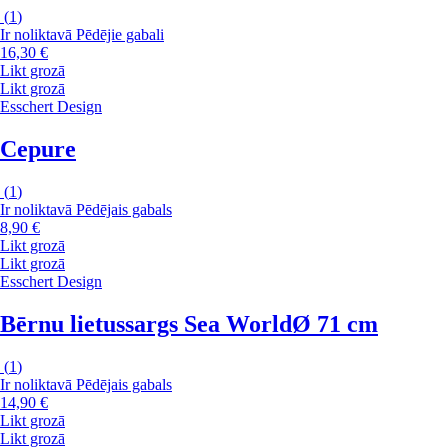
(
1
)
Ir noliktavā
Pēdējie gabali
16,30 €
Likt grozā
Likt grozā
Esschert Design
Cepure
(
1
)
Ir noliktavā
Pēdējais gabals
8,90 €
Likt grozā
Likt grozā
Esschert Design
Bērnu lietussargs Sea World
Ø 71 cm
(
1
)
Ir noliktavā
Pēdējais gabals
14,90 €
Likt grozā
Likt grozā