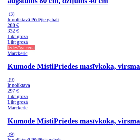
augstums 80 cm, dziļums 40 cm
(
3
)
Ir noliktavā
Pēdējie gabali
288 €
332 €
Likt grozā
Likt grozā
Izdevīga cena
Marckeric
Kumode Misti
Priedes masīvkoka, virsma
(
9
)
Ir noliktavā
297 €
Likt grozā
Likt grozā
Marckeric
Kumode Misti
Priedes masīvkoka, virsma
(
9
)
Ir noliktavā
Pēdējais gabals