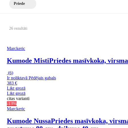
Priede
26 rezultāti
Marckeric
Kumode Misti
Priedes masīvkoka, virsma
(
6
)
Ir noliktavā
Pēdējais gabals
383 €
Likt grozā
Likt grozā
citas varianti
-13%
Marckeric
Kumode Nussa
Priedes masīvkoka, virsma