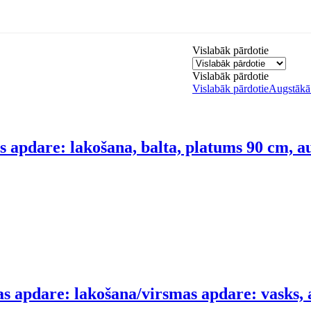
Vislabāk pārdotie
Vislabāk pārdotie
Vislabāk pārdotie
Augstākā 
s apdare: lakošana, balta, platums 90 cm, 
s apdare: lakošana/virsmas apdare: vasks, 