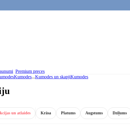
aunumi
Premium preces
umodes
Kumodes
...
Kumodes un skapji
Kumodes
iju
kcijas un atlaides
Krāsa
Platums
Augstums
Dziļums