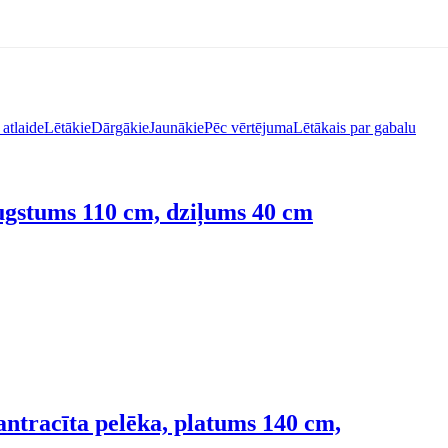
atlaide
Lētākie
Dārgākie
Jaunākie
Pēc vērtējuma
Lētākais par gabalu
augstums 110 cm, dziļums 40 cm
antracīta pelēka, platums 140 cm,