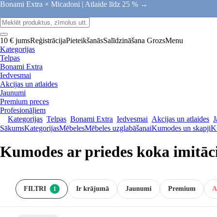
Bonami Extra × Micadoni |
Atlaide līdz 25 % →
10 € jums
Reģistrācija
Pieteikšanās
Salīdzināšana
Grozs
Menu
Kategorijas
Telpas
Bonami Extra
Iedvesmai
Akcijas un atlaides
Jaunumi
Premium preces
Profesionāļiem
Kategorijas
Telpas
Bonami Extra
Iedvesmai
Akcijas un atlaides
J
Sākums
Kategorijas
Mēbeles
Mēbeles uzglabāšanai
Kumodes un skapji
K
Kumodes ar priedes koka imitāc
FILTRI
Ir krājumā
Jaunumi
Premium
A
1