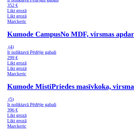
352 €
Likt grozā
Likt grozā
Marckeric
Kumode Campus
No MDF, virsmas apdare
(
4
)
Ir noliktavā
Pēdējie gabali
299 €
Likt grozā
Likt grozā
Marckeric
Kumode Misti
Priedes masīvkoka, virsma
(
5
)
Ir noliktavā
Pēdējie gabali
396 €
Likt grozā
Likt grozā
Marckeric