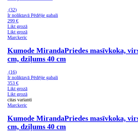
(
32
)
Ir noliktavā
Pēdējie gabali
299 €
Likt grozā
Likt grozā
Marckeric
Kumode Miranda
Priedes masīvkoka, vir
cm, dziļums 40 cm
(
16
)
Ir noliktavā
Pēdējie gabali
353 €
Likt grozā
Likt grozā
citas varianti
Marckeric
Kumode Miranda
Priedes masīvkoka, vir
cm, dziļums 40 cm