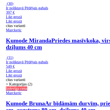
(
30
)
Ir noliktavā
Pēdējais gabals
397 €
Likt grozā
Likt grozā
citas varianti
Marckeric
Kumode Miranda
Priedes masīvkoka, vir
dziļums 40 cm
(
31
)
Ir noliktavā
Pēdējais gabals
549 €
Likt grozā
Likt grozā
citas varianti
+ Kategorijas (2)
Izdevīga cena
Marckeric
Kumode Bruna
Ar bīdāmām durvīm, pried