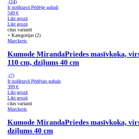
(
24
)
Ir noliktavā
Pēdējie gabali
549 €
Likt grozā
Likt grozā
citas varianti
+ Kategorijas (2)
Marckeric
Kumode Miranda
Priedes masīvkoka, vir
110 cm, dziļums 40 cm
(
7
)
Ir noliktavā
Pēdējais gabals
399 €
Likt grozā
Likt grozā
citas varianti
Marckeric
Kumode Miranda
Priedes masīvkoka, vir
dziļums 40 cm