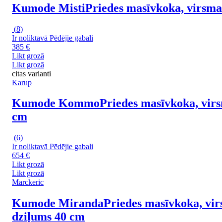
Kumode Misti
Priedes masīvkoka, virsma
(
8
)
Ir noliktavā
Pēdējie gabali
385 €
Likt grozā
Likt grozā
citas varianti
Karup
Kumode Kommo
Priedes masīvkoka, virs
cm
(
6
)
Ir noliktavā
Pēdējie gabali
654 €
Likt grozā
Likt grozā
Marckeric
Kumode Miranda
Priedes masīvkoka, vir
dziļums 40 cm