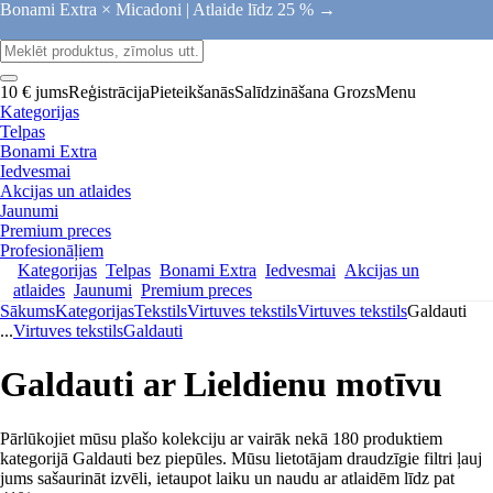
Bonami Extra × Micadoni |
Atlaide līdz 25 % →
10 € jums
Reģistrācija
Pieteikšanās
Salīdzināšana
Grozs
Menu
Kategorijas
Telpas
Bonami Extra
Iedvesmai
Akcijas un atlaides
Jaunumi
Premium preces
Profesionāļiem
Kategorijas
Telpas
Bonami Extra
Iedvesmai
Akcijas un
atlaides
Jaunumi
Premium preces
Sākums
Kategorijas
Tekstils
Virtuves tekstils
Virtuves tekstils
Galdauti
...
Virtuves tekstils
Galdauti
Galdauti ar Lieldienu motīvu
Pārlūkojiet mūsu plašo kolekciju ar vairāk nekā 180 produktiem
kategorijā Galdauti bez piepūles. Mūsu lietotājam draudzīgie filtri ļauj
jums sašaurināt izvēli, ietaupot laiku un naudu ar atlaidēm līdz pat