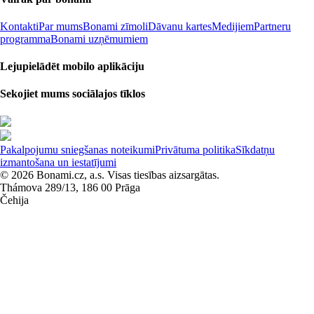
Kontakti
Par mums
Bonami zīmoli
Dāvanu kartes
Medijiem
Partneru
programma
Bonami uzņēmumiem
Lejupielādēt mobilo aplikāciju
Sekojiet mums sociālajos tīklos
Pakalpojumu sniegšanas noteikumi
Privātuma politika
Sīkdatņu
izmantošana un iestatījumi
© 2026 Bonami.cz, a.s. Visas tiesības aizsargātas.
Thámova 289/13, 186 00 Prāga
Čehija