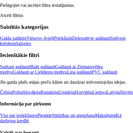
Pielāgojiet vai atceliet filtra iestatījumus.
Atcelt filtrus
Saistītās kategorijas
Galda paliktņi
Virtuves dvieļi
Priekšauti
Dekoratīvie galdauti
Spilveni
krēsliem
Salvetes
Iecienītākie filtri
Sarkani galdauti
Balti galdauti
Galdauti ar Ziemassvētku
motīvu
Galdauti ar Lieldienu motīvu
Lina galdauti
PVC galdauti
Jūs gaida plašs mājas preču klāsts un daudzas iedvesmojošas idejas.
Čehija
Polija
Slovākija
Rumānija
Ungārija
Horvātija
Lietuva
Latvija
Slovēn
Informācija par pirkumu
Viss par iepirkšanos
Piegāde
Sūdzības un atgriešana
Maksājumi
Kā
darbojas kredīti
Vairāk par bonami