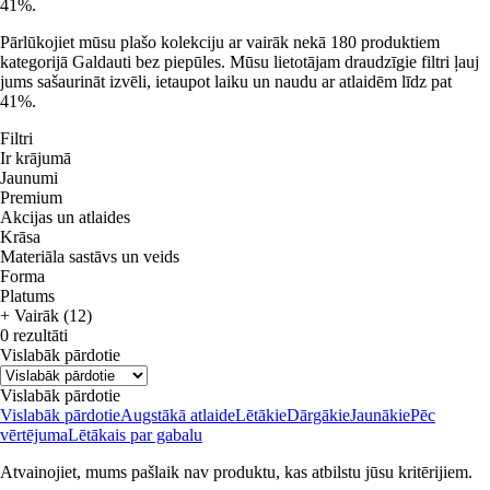
41%.
Pārlūkojiet mūsu plašo kolekciju ar vairāk nekā 180 produktiem
kategorijā Galdauti bez piepūles. Mūsu lietotājam draudzīgie filtri ļauj
jums sašaurināt izvēli, ietaupot laiku un naudu ar atlaidēm līdz pat
41%.
Filtri
Ir krājumā
Jaunumi
Premium
Akcijas un atlaides
Krāsa
Materiāla sastāvs un veids
Forma
Platums
+ Vairāk (12)
0 rezultāti
Vislabāk pārdotie
Vislabāk pārdotie
Vislabāk pārdotie
Augstākā atlaide
Lētākie
Dārgākie
Jaunākie
Pēc
vērtējuma
Lētākais par gabalu
Atvainojiet, mums pašlaik nav produktu, kas atbilstu jūsu kritērijiem.