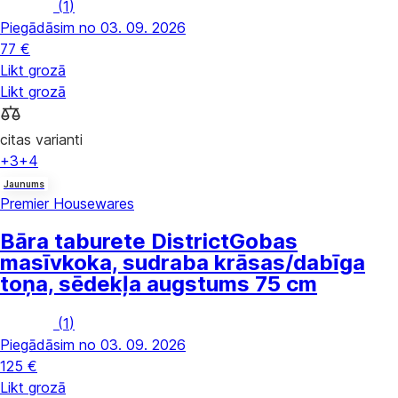
(
1
)
Piegādāsim no 03. 09. 2026
77 €
Likt grozā
Likt grozā
citas varianti
+3
+4
Jaunums
Premier Housewares
Bāra taburete District
Gobas
masīvkoka, sudraba krāsas/dabīga
toņa, sēdekļa augstums 75 cm
(
1
)
Piegādāsim no 03. 09. 2026
125 €
Likt grozā