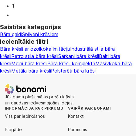
1
Saistītās kategorijas
Bāra galdi
Spilveni krēsliem
Iecienītākie filtri
Bāra krēsli ar ozolkoka imitāciju
Industriālā stila bāra
krēsli
Retro stila bāra krēsli
Sarkani bāra krēsli
Balti bāra
krēsli
Melni bāra krēsli
Bāra krēsli komplektā
Masīvkoka bāra
krēsli
Metāla bāra krēsli
Polsterēti bāra krēsli
Jūs gaida plašs mājas preču klāsts
un daudzas iedvesmojošas idejas.
INFORMĀCIJA PAR PIRKUMU
VAIRĀK PAR BONAMI
Viss par iepirkšanos
Kontakti
Piegāde
Par mums