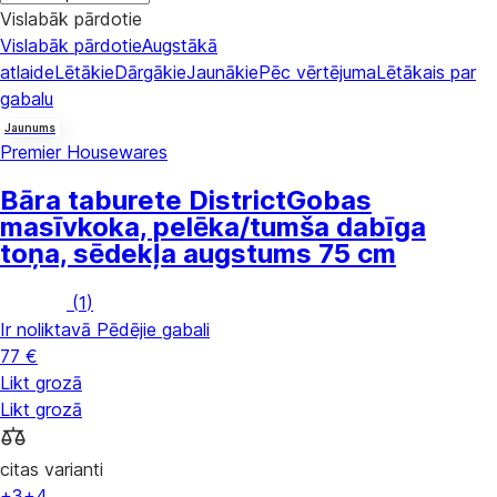
Vislabāk pārdotie
Vislabāk pārdotie
Augstākā
atlaide
Lētākie
Dārgākie
Jaunākie
Pēc vērtējuma
Lētākais par
gabalu
Jaunums
Premier Housewares
Bāra taburete District
Gobas
masīvkoka, pelēka/tumša dabīga
toņa, sēdekļa augstums 75 cm
(
1
)
Ir noliktavā
Pēdējie gabali
77 €
Likt grozā
Likt grozā
citas varianti
+3
+4