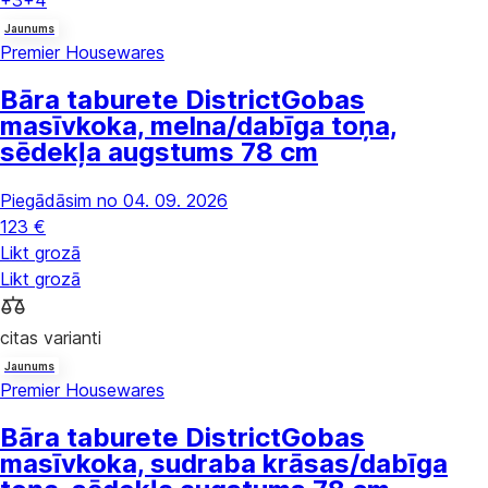
+3
+4
Jaunums
Premier Housewares
Bāra taburete District
Gobas
masīvkoka, melna/dabīga toņa,
sēdekļa augstums 78 cm
Piegādāsim no 04. 09. 2026
123 €
Likt grozā
Likt grozā
citas varianti
Jaunums
Premier Housewares
Bāra taburete District
Gobas
masīvkoka, sudraba krāsas/dabīga