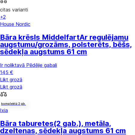
citas varianti
+2
House Nordic
Bāra krēsls Middelfart
Ar regulējamu
augstumu/grozāms, polsterēts, bēšs,
sēdekļa augstums 61 cm
Ir noliktavā
Pēdējie gabali
145 €
Likt grozā
Likt grozā
komplektā 2 gb.
Ixia
Bāra taburetes
(2 gab.), metāla,
dzeltenas, sēdekļa augstums 61 cm