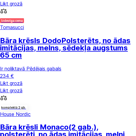
Likt grozā
Izdevīga cena
Tomasucci
Bāra krēsls Dodo
Polsterēts, no ādas
imitācijas, melns, sēdekļa augstums
65 cm
Ir noliktavā
Pēdējais gabals
234 €
Likt grozā
Likt grozā
komplektā 2 gb.
House Nordic
Bāra krēsli Monaco
(2 gab.),
polsterēti, no ādas imitācijas, melni,