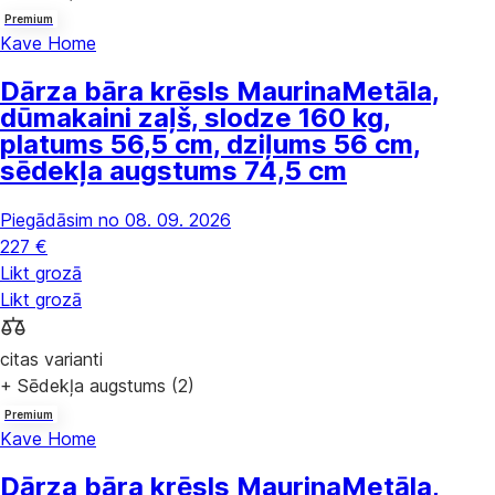
Premium
Kave Home
Dārza bāra krēsls Maurina
Metāla,
dūmakaini zaļš, slodze 160 kg,
platums 56,5 cm, dziļums 56 cm,
sēdekļa augstums 74,5 cm
Piegādāsim no 08. 09. 2026
227 €
Likt grozā
Likt grozā
citas varianti
+ Sēdekļa augstums (2)
Premium
Kave Home
Dārza bāra krēsls Maurina
Metāla,