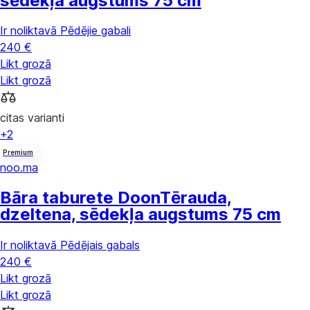
sēdekļa augstums 75 cm
Ir noliktavā
Pēdējie gabali
240 €
Likt grozā
Likt grozā
citas varianti
+2
Premium
noo.ma
Bāra taburete Doon
Tērauda,
dzeltena, sēdekļa augstums 75 cm
Ir noliktavā
Pēdējais gabals
240 €
Likt grozā
Likt grozā