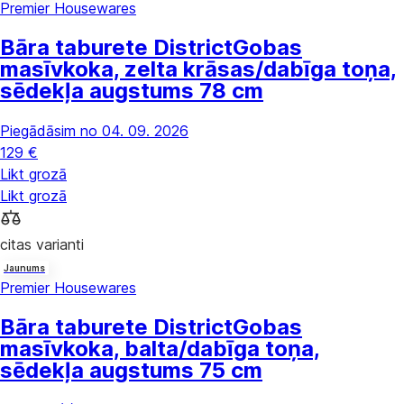
Premier Housewares
Bāra taburete District
Gobas
masīvkoka, zelta krāsas/dabīga toņa,
sēdekļa augstums 78 cm
Piegādāsim no 04. 09. 2026
129 €
Likt grozā
Likt grozā
citas varianti
Jaunums
Premier Housewares
Bāra taburete District
Gobas
masīvkoka, balta/dabīga toņa,
sēdekļa augstums 75 cm