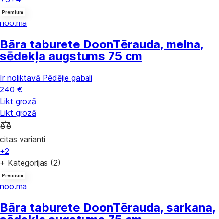
Premium
noo.ma
Bāra taburete Doon
Tērauda, melna,
sēdekļa augstums 75 cm
Ir noliktavā
Pēdējie gabali
240 €
Likt grozā
Likt grozā
citas varianti
+2
+ Kategorijas (2)
Premium
noo.ma
Bāra taburete Doon
Tērauda, sarkana,