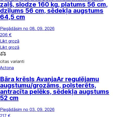
zaļš, slodze 160 kg, platums 56 cm,
dziļums 56 cm, sēdekļa augstums
64,5 cm
Piegādāsim no 08. 09. 2026
206 €
Likt grozā
Likt grozā
citas varianti
Actona
Bāra krēsls Avanja
Ar regulējamu
augstumu/grozāms, polsterēts,
antracīta pelēks, sēdekļa augstums
52 cm
Piegādāsim no 03. 09. 2026
217 €