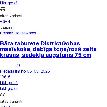
Likt grozā
citas varianti
+3
+4
Jaunums
Premier Housewares
Bāra taburete District
Gobas
masīvkoka, dabīga toņa/rozā zelta
krāsas, sēdekļa augstums 75 cm
(
1
)
Piegādāsim no 03. 09. 2026
136 €
Likt grozā
Likt grozā
citas varianti