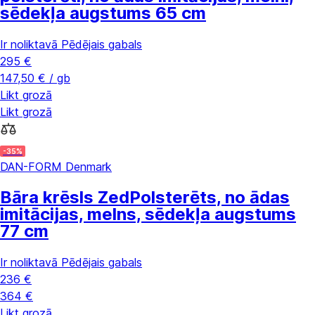
sēdekļa augstums 65 cm
Ir noliktavā
Pēdējais gabals
295 €
147,50 € / gb
Likt grozā
Likt grozā
-35%
DAN-FORM Denmark
Bāra krēsls Zed
Polsterēts, no ādas
imitācijas, melns, sēdekļa augstums
77 cm
Ir noliktavā
Pēdējais gabals
236 €
364 €
Likt grozā