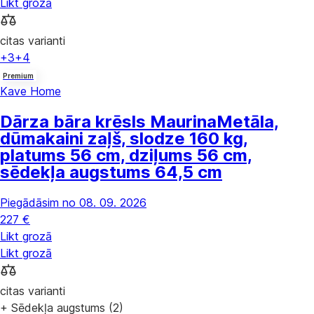
Likt grozā
citas varianti
+3
+4
Premium
Kave Home
Dārza bāra krēsls Maurina
Metāla,
dūmakaini zaļš, slodze 160 kg,
platums 56 cm, dziļums 56 cm,
sēdekļa augstums 64,5 cm
Piegādāsim no 08. 09. 2026
227 €
Likt grozā
Likt grozā
citas varianti
+ Sēdekļa augstums (2)