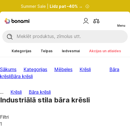
Summer Sale |
Līdz pat –40% →
Menu
Kategorijas
Telpas
Iedvesmai
Akcijas un atlaides
Sākums
Kategorijas
Mēbeles
Krēsli
Bāra
krēsli
Bāra krēsli
...
Krēsli
Bāra krēsli
Industriālā stila bāra krēsli
Filtri
1