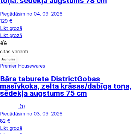
toņa, sēdekļa augstums 78 cm
Piegādāsim no 04. 09. 2026
129 €
Likt grozā
Likt grozā
citas varianti
Jaunums
Premier Housewares
Bāra taburete District
Gobas
masīvkoka, zelta krāsas/dabīga toņa,
sēdekļa augstums 75 cm
(
1
)
Piegādāsim no 03. 09. 2026
82 €
Likt grozā