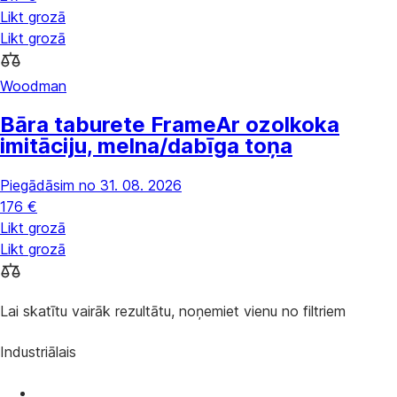
Likt grozā
Likt grozā
Woodman
Bāra taburete Frame
Ar ozolkoka
imitāciju, melna/dabīga toņa
Piegādāsim no 31. 08. 2026
176 €
Likt grozā
Likt grozā
Lai skatītu vairāk rezultātu, noņemiet vienu no filtriem
Industriālais