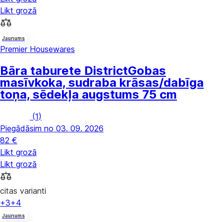
Likt grozā
Jaunums
Premier Housewares
Bāra taburete District
Gobas
masīvkoka, sudraba krāsas/dabīga
toņa, sēdekļa augstums 75 cm
(
1
)
Piegādāsim no 03. 09. 2026
82 €
Likt grozā
Likt grozā
citas varianti
+3
+4
Jaunums