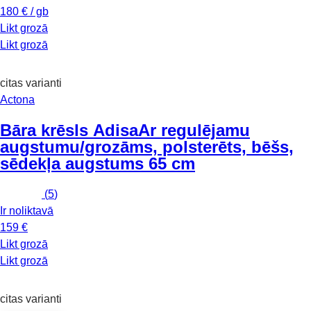
180 € / gb
Likt grozā
Likt grozā
citas varianti
Actona
Bāra krēsls Adisa
Ar regulējamu
augstumu/grozāms, polsterēts, bēšs,
sēdekļa augstums 65 cm
(
5
)
Ir noliktavā
159 €
Likt grozā
Likt grozā
citas varianti