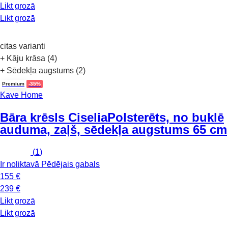
Likt grozā
Likt grozā
citas varianti
+ Kāju krāsa (4)
+ Sēdekļa augstums (2)
Premium
-35%
Kave Home
Bāra krēsls Ciselia
Polsterēts, no buklē
auduma, zaļš, sēdekļa augstums 65 cm
(
1
)
Ir noliktavā
Pēdējais gabals
155 €
239 €
Likt grozā
Likt grozā