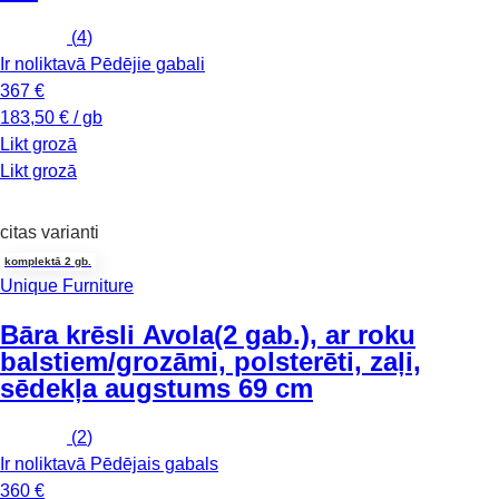
(
4
)
Ir noliktavā
Pēdējie gabali
367 €
183,50 € / gb
Likt grozā
Likt grozā
citas varianti
komplektā 2 gb.
Unique Furniture
Bāra krēsli Avola
(2 gab.), ar roku
balstiem/grozāmi, polsterēti, zaļi,
sēdekļa augstums 69 cm
(
2
)
Ir noliktavā
Pēdējais gabals
360 €