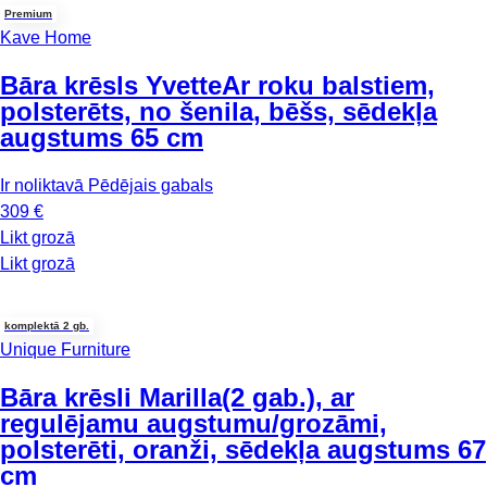
Premium
Kave Home
Bāra krēsls Yvette
Ar roku balstiem,
polsterēts, no šenila, bēšs, sēdekļa
augstums 65 cm
Ir noliktavā
Pēdējais gabals
309 €
Likt grozā
Likt grozā
komplektā 2 gb.
Unique Furniture
Bāra krēsli Marilla
(2 gab.), ar
regulējamu augstumu/grozāmi,
polsterēti, oranži, sēdekļa augstums 67
cm