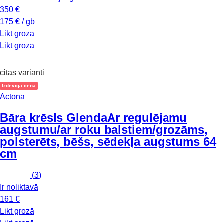
350 €
175 € / gb
Likt grozā
Likt grozā
citas varianti
Izdevīga cena
Actona
Bāra krēsls Glenda
Ar regulējamu
augstumu/ar roku balstiem/grozāms,
polsterēts, bēšs, sēdekļa augstums 64
cm
(
3
)
Ir noliktavā
161 €
Likt grozā