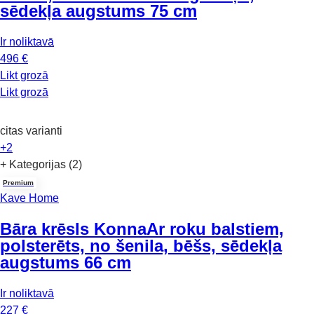
sēdekļa augstums 75 cm
Ir noliktavā
496 €
Likt grozā
Likt grozā
citas varianti
+2
+ Kategorijas (2)
Premium
Kave Home
Bāra krēsls Konna
Ar roku balstiem,
polsterēts, no šenila, bēšs, sēdekļa
augstums 66 cm
Ir noliktavā
227 €