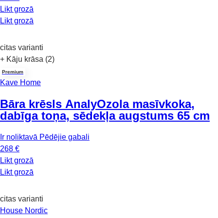
Likt grozā
Likt grozā
citas varianti
+ Kāju krāsa (2)
Premium
Kave Home
Bāra krēsls Analy
Ozola masīvkoka,
dabīga toņa, sēdekļa augstums 65 cm
Ir noliktavā
Pēdējie gabali
268 €
Likt grozā
Likt grozā
citas varianti
House Nordic