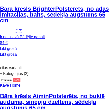
Bāra krēsls Brighter
Polsterēts, no ādas
imitācijas, balts, sēdekļa augstums 65
cm
(
17
)
Ir noliktavā
Pēdējie gabali
84 €
Likt grozā
Likt grozā
citas varianti
+ Kategorijas (2)
Premium
-15%
Kave Home
Bāra krēsls Aimin
Polsterēts, no buklē
auduma, sinepju dzeltens, sēdekļa
augstums 65 cm