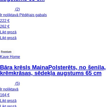
(
2
)
Ir noliktavā
Pēdējais gabals
222 €
262 €
Likt grozā
Likt grozā
Premium
Kave Home
Bāra krēsls Maina
Polsterēts, no šenila,
krēmkrāsas, sēdekļa augstums 65 cm
(
5
)
Ir noliktavā
164 €
Likt grozā
Likt grozā