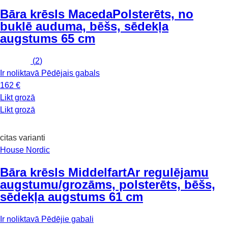
Bāra krēsls Maceda
Polsterēts, no
buklē auduma, bēšs, sēdekļa
augstums 65 cm
(
2
)
Ir noliktavā
Pēdējais gabals
162 €
Likt grozā
Likt grozā
citas varianti
House Nordic
Bāra krēsls Middelfart
Ar regulējamu
augstumu/grozāms, polsterēts, bēšs,
sēdekļa augstums 61 cm
Ir noliktavā
Pēdējie gabali