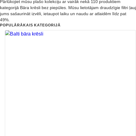
Pārlūkojiet mūsu plašo kolekciju ar vairāk nekā 110 produktiem
kategorijā Bāra krēsli bez piepūles. Mūsu lietotājam draudzīgie filtri ļauj
jums sašaurināt izvēli, ietaupot laiku un naudu ar atlaidēm līdz pat
49%.
POPULĀRĀKAIS KATEGORIJĀ