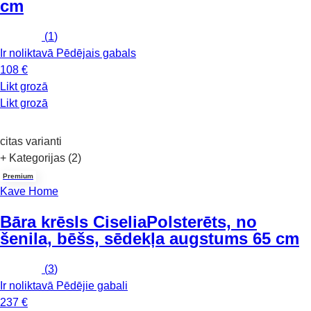
cm
(
1
)
Ir noliktavā
Pēdējais gabals
108 €
Likt grozā
Likt grozā
citas varianti
+ Kategorijas (2)
Premium
Kave Home
Bāra krēsls Ciselia
Polsterēts, no
šenila, bēšs, sēdekļa augstums 65 cm
(
3
)
Ir noliktavā
Pēdējie gabali
237 €