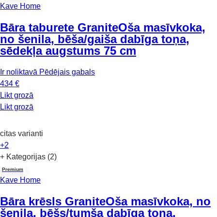
Kave Home
Bāra taburete Granite
Oša masīvkoka,
no šenila, bēša/gaiša dabīga toņa,
sēdekļa augstums 75 cm
Ir noliktavā
Pēdējais gabals
434 €
Likt grozā
Likt grozā
citas varianti
+2
+ Kategorijas (2)
Premium
Kave Home
Bāra krēsls Granite
Oša masīvkoka, no
šenila, bēšs/tumša dabīga toņa,