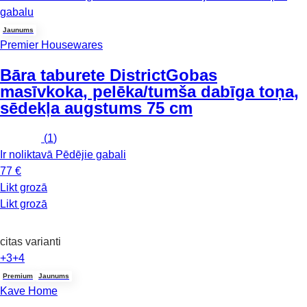
gabalu
Jaunums
Premier Housewares
Bāra taburete District
Gobas
masīvkoka, pelēka/tumša dabīga toņa,
sēdekļa augstums 75 cm
(
1
)
Ir noliktavā
Pēdējie gabali
77 €
Likt grozā
Likt grozā
citas varianti
+3
+4
Premium
Jaunums
Kave Home