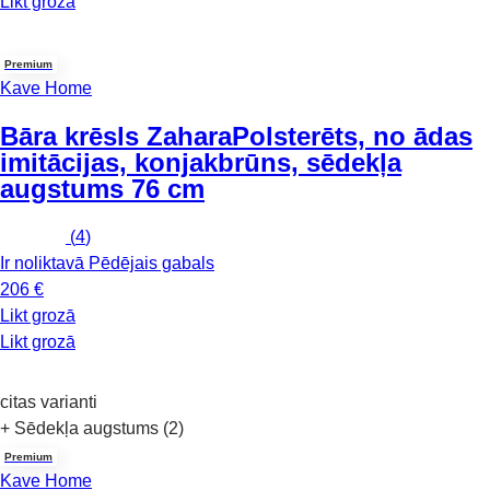
Likt grozā
Premium
Kave Home
Bāra krēsls Zahara
Polsterēts, no ādas
imitācijas, konjakbrūns, sēdekļa
augstums 76 cm
(
4
)
Ir noliktavā
Pēdējais gabals
206 €
Likt grozā
Likt grozā
citas varianti
+ Sēdekļa augstums (2)
Premium
Kave Home