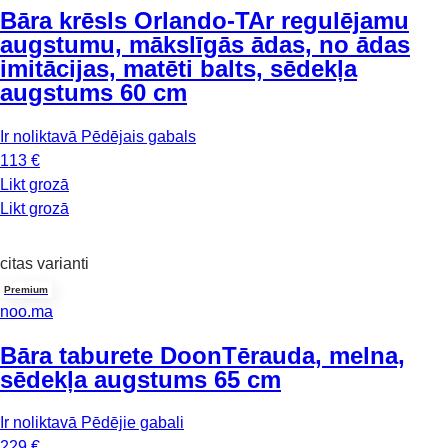
Bāra krēsls Orlando-T
Ar regulējamu
augstumu, mākslīgās ādas, no ādas
imitācijas, matēti balts, sēdekļa
augstums 60 cm
Ir noliktavā
Pēdējais gabals
113 €
Likt grozā
Likt grozā
citas varianti
Premium
noo.ma
Bāra taburete Doon
Tērauda, melna,
sēdekļa augstums 65 cm
Ir noliktavā
Pēdējie gabali
229 €