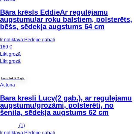
Bāra krēsls Eddie
Ar regulējamu
augstumu/ar roku balstiem, polsterēts,
bēšs, sēdekļa augstums 64 cm
Ir noliktavā
Pēdējie gabali
169 €
Likt grozā
Likt grozā
komplektā 2 gb.
Actona
Bāra krēsli Lucy
(2 gab.), ar regulējamu
augstumu/grozāmi, polsterēti, no
šenila, sēdekļa augstums 62 cm
(
1
)
Ir noliktavā
Pēdējie gabali