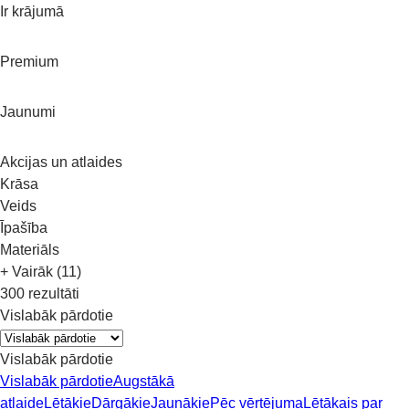
Ir krājumā
Premium
Jaunumi
Akcijas un atlaides
Krāsa
Veids
Īpašība
Materiāls
+ Vairāk (11)
300 rezultāti
Vislabāk pārdotie
Vislabāk pārdotie
Vislabāk pārdotie
Augstākā
atlaide
Lētākie
Dārgākie
Jaunākie
Pēc vērtējuma
Lētākais par