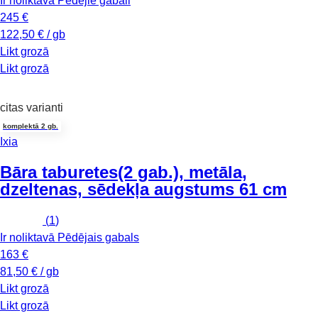
Ir noliktavā
Pēdējie gabali
245 €
122,50 € / gb
Likt grozā
Likt grozā
citas varianti
komplektā 2 gb.
Ixia
Bāra taburetes
(2 gab.), metāla,
dzeltenas, sēdekļa augstums 61 cm
(
1
)
Ir noliktavā
Pēdējais gabals
163 €
81,50 € / gb
Likt grozā
Likt grozā