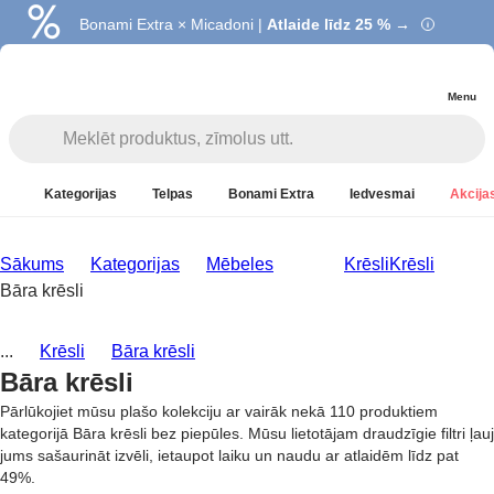
Bonami Extra × Micadoni |
Atlaide līdz 25 % →
Menu
Kategorijas
Telpas
Bonami Extra
Iedvesmai
Akcijas
Sākums
Kategorijas
Mēbeles
Krēsli
Krēsli
Bāra krēsli
...
Krēsli
Bāra krēsli
Bāra krēsli
Pārlūkojiet mūsu plašo kolekciju ar vairāk nekā 110 produktiem
kategorijā Bāra krēsli bez piepūles. Mūsu lietotājam draudzīgie filtri ļauj
jums sašaurināt izvēli, ietaupot laiku un naudu ar atlaidēm līdz pat
49%.