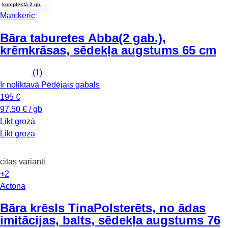
komplektā 2 gb.
Marckeric
Bāra taburetes Abba
(2 gab.),
krēmkrāsas, sēdekļa augstums 65 cm
(
1
)
Ir noliktavā
Pēdējais gabals
195 €
97,50 € / gb
Likt grozā
Likt grozā
citas varianti
+2
Actona
Bāra krēsls Tina
Polsterēts, no ādas
imitācijas, balts, sēdekļa augstums 76