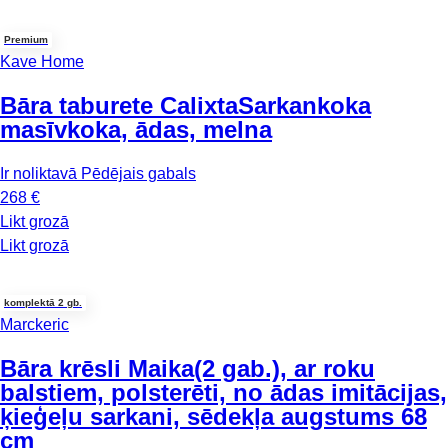
Premium
Kave Home
Bāra taburete Calixta
Sarkankoka
masīvkoka, ādas, melna
Ir noliktavā
Pēdējais gabals
268 €
Likt grozā
Likt grozā
komplektā 2 gb.
Marckeric
Bāra krēsli Maika
(2 gab.), ar roku
balstiem, polsterēti, no ādas imitācijas,
ķieģeļu sarkani, sēdekļa augstums 68
cm