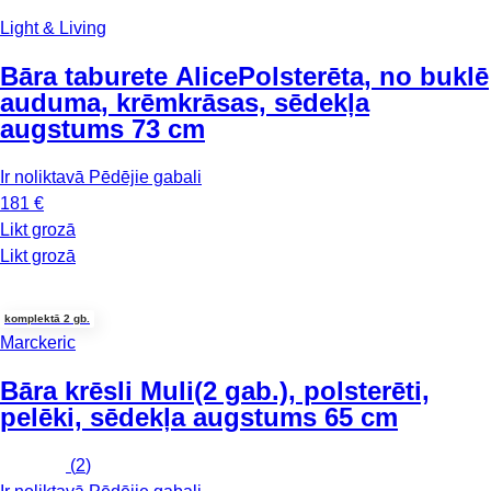
Light & Living
Bāra taburete Alice
Polsterēta, no buklē
auduma, krēmkrāsas, sēdekļa
augstums 73 cm
Ir noliktavā
Pēdējie gabali
181 €
Likt grozā
Likt grozā
komplektā 2 gb.
Marckeric
Bāra krēsli Muli
(2 gab.), polsterēti,
pelēki, sēdekļa augstums 65 cm
(
2
)