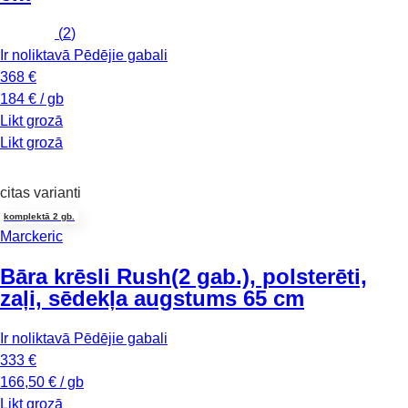
(
2
)
Ir noliktavā
Pēdējie gabali
368 €
184 € / gb
Likt grozā
Likt grozā
citas varianti
komplektā 2 gb.
Marckeric
Bāra krēsli Rush
(2 gab.), polsterēti,
zaļi, sēdekļa augstums 65 cm
Ir noliktavā
Pēdējie gabali
333 €
166,50 € / gb
Likt grozā