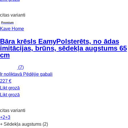
citas varianti
Premium
Kave Home
Bāra krēsls Eamy
Polsterēts, no ādas
imitācijas, brūns, sēdekļa augstums 65
cm
(
7
)
Ir noliktavā
Pēdējie gabali
227 €
Likt grozā
Likt grozā
citas varianti
+2
+3
+ Sēdekļa augstums (2)