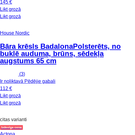
145 €
Likt grozā
Likt grozā
House Nordic
Bāra krēsls Badalona
Polsterēts, no
buklē auduma, brūns, sēdekļa
augstums 65 cm
(
3
)
Ir noliktavā
Pēdējie gabali
112 €
Likt grozā
Likt grozā
citas varianti
Izdevīga cena
Actona