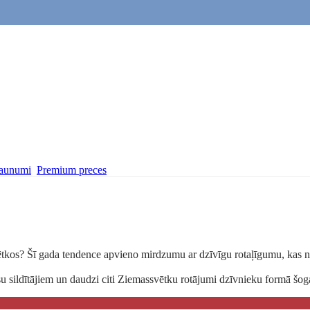
aunumi
Premium preces
svētkos? Šī gada tendence apvieno mirdzumu ar dzīvīgu rotaļīgumu, kas no
u sildītājiem un daudzi citi Ziemassvētku rotājumi dzīvnieku formā šoga