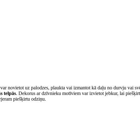
var novietot uz palodzes, plaukta vai izmantot kā daļu no durvju vai svē
s telpās
. Dekorus ar dzīvnieku motīviem var izvietot jebkur, lai piešķir
rjeram piešķirtu odziņu.