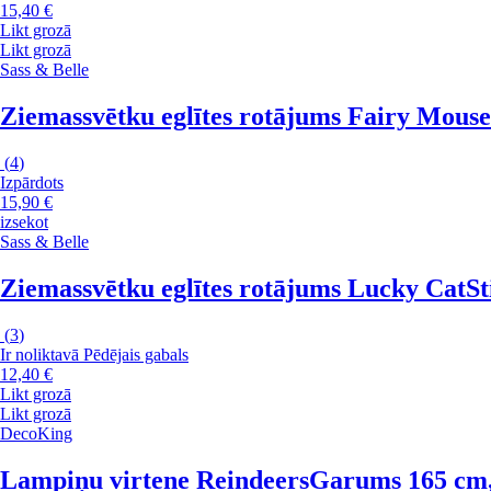
15,40 €
Likt grozā
Likt grozā
Sass & Belle
Ziemassvētku eglītes rotājums Fairy Mouse
(
4
)
Izpārdots
15,90 €
izsekot
Sass & Belle
Ziemassvētku eglītes rotājums Lucky Cat
St
(
3
)
Ir noliktavā
Pēdējais gabals
12,40 €
Likt grozā
Likt grozā
DecoKing
Lampiņu virtene Reindeers
Garums 165 cm, 