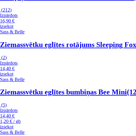
(
212
)
Izpārdots
16,90 €
izsekot
Sass & Belle
Ziemassvētku eglītes rotājums Sleeping Fo
(
2
)
Izpārdots
14,40 €
izsekot
Sass & Belle
Ziemassvētku eglītes bumbiņas Bee Mini
(12
(
5
)
Izpārdots
14,40 €
1,20 € / gb
izsekot
Sass & Belle