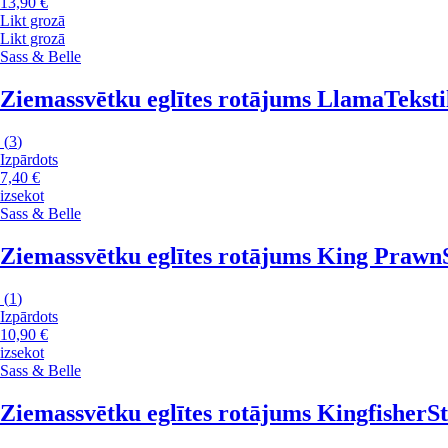
13,90 €
Likt grozā
Likt grozā
Sass & Belle
Ziemassvētku eglītes rotājums Llama
Teksti
(
3
)
Izpārdots
7,40 €
izsekot
Sass & Belle
Ziemassvētku eglītes rotājums King Prawn
(
1
)
Izpārdots
10,90 €
izsekot
Sass & Belle
Ziemassvētku eglītes rotājums Kingfisher
St