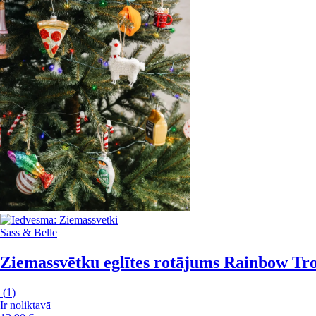
Sass & Belle
Ziemassvētku eglītes rotājums Rainbow Tr
(
1
)
Ir noliktavā