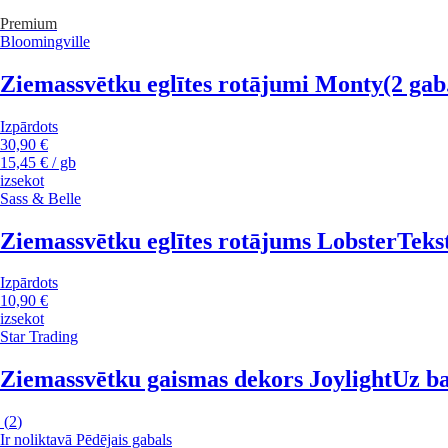
Premium
Bloomingville
Ziemassvētku eglītes rotājumi Monty
(2 gab
Izpārdots
30,90 €
15,45 € / gb
izsekot
Sass & Belle
Ziemassvētku eglītes rotājums Lobster
Teks
Izpārdots
10,90 €
izsekot
Star Trading
Ziemassvētku gaismas dekors Joylight
Uz ba
(
2
)
Ir noliktavā
Pēdējais gabals