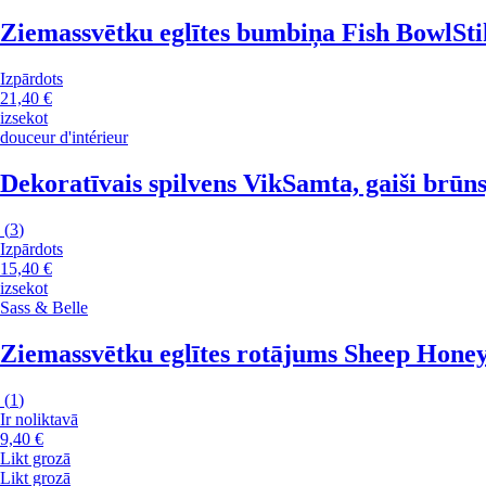
Ziemassvētku eglītes bumbiņa Fish Bowl
Sti
Izpārdots
21,40 €
izsekot
douceur d'intérieur
Dekoratīvais spilvens Vik
Samta, gaiši brūn
(
3
)
Izpārdots
15,40 €
izsekot
Sass & Belle
Ziemassvētku eglītes rotājums Sheep Hon
(
1
)
Ir noliktavā
9,40 €
Likt grozā
Likt grozā