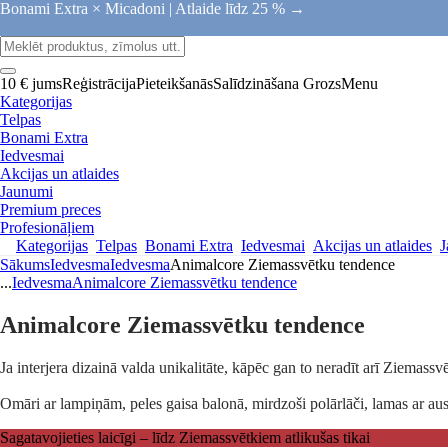
Bonami Extra × Micadoni |
Atlaide līdz 25 % →
10 € jums
Reģistrācija
Pieteikšanās
Salīdzināšana
Grozs
Menu
Kategorijas
Telpas
Bonami Extra
Iedvesmai
Akcijas un atlaides
Jaunumi
Premium preces
Profesionāļiem
Kategorijas
Telpas
Bonami Extra
Iedvesmai
Akcijas un atlaides
J
Sākums
Iedvesma
Iedvesma
Animalcore Ziemassvētku tendence
...
Iedvesma
Animalcore Ziemassvētku tendence
Animalcore Ziemassvētku tendence
Ja interjera dizainā valda unikalitāte, kāpēc gan to neradīt arī Ziemas
Omāri ar lampiņām, peles gaisa balonā, mirdzoši polārlāči, lamas ar aus
Sagatavojieties laicīgi – līdz Ziemassvētkiem atlikušas tikai