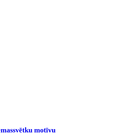
iemassvētku motīvu