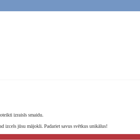
teikti izraisīs smaidu.
d izcels jūsu mājokli. Padariet savus svētkus unikālus!