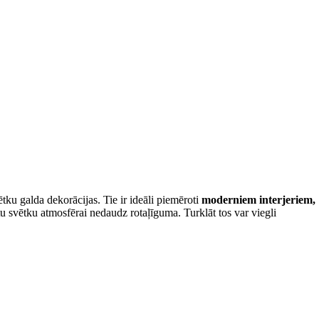
tku galda dekorācijas. Tie ir ideāli piemēroti
moderniem interjeriem,
tu svētku atmosfērai nedaudz rotaļīguma. Turklāt tos var viegli