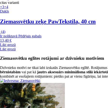
citas varianti
+3
+4
Dakls
Ziemassvētku zeķe Paw
Tekstila, 40 cm
(
4
)
Ir noliktavā
Pēdējais gabals
13,40 €
Likt grozā
Likt grozā
Ziemassvētku eglītes rotājumi ar dzīvnieku motīviem
Dzīvnieku motīvi ne tikai labi izskatās Ziemassvētku eglītē. Rotājumus 
bērnistabām
vai pat kā
jautrs aksesuārs minimālisma stilā iekārtotā
kombinēt ar esošajiem rotājumiem: pietiks pat ar vienu figūriņu, lai inte