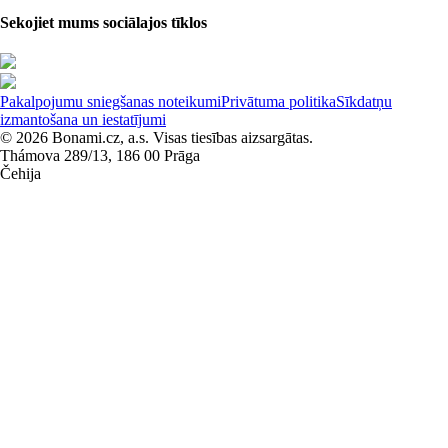
Sekojiet mums sociālajos tīklos
Pakalpojumu sniegšanas noteikumi
Privātuma politika
Sīkdatņu
izmantošana un iestatījumi
© 2026 Bonami.cz, a.s. Visas tiesības aizsargātas.
Thámova 289/13, 186 00 Prāga
Čehija