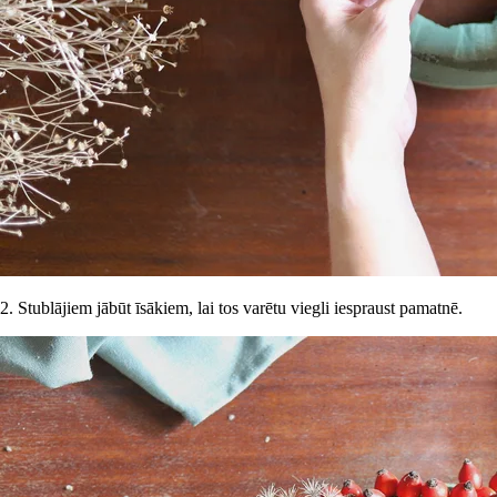
2. Stublājiem jābūt īsākiem, lai tos varētu viegli iespraust pamatnē.