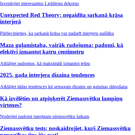
Izveidojiet interesantus Lieldienu dekorus
Unexpected Red Theory: negaidīta sarkanā krāsa
interjerā
Pārliecinieties, ka sarkanā krāsa var padarīt interjeru gaišāku
Maza guļamistaba, vairāk radošuma: padomi, kā
efektīvi izmantot katru centimetru
Atklājiet padomus, kā maksimāli izmantot telpu
2025. gada interjera dizaina tendences
Atklājiet tādas tendences kā sensorais dizains un gaismas slāņošana
Kā izvēlēties un atpiņķerēt Ziemassvētku lampiņu
virtenes?
Noderīgi padomi mierīgam pirmssvētku laikam
Ziemassvētku tests: noskaidrojiet, kurš Ziemassvētku
personības tips jūs esat!