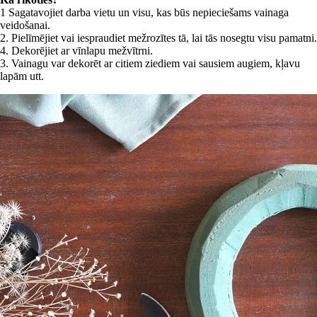
1 Sagatavojiet darba vietu un visu, kas būs nepieciešams vainaga
veidošanai.
2. Pielīmējiet vai iespraudiet mežrozītes tā, lai tās nosegtu visu pamatni.
4. Dekorējiet ar vīnlapu mežvītrni.
3. Vainagu var dekorēt ar citiem ziediem vai sausiem augiem, kļavu
lapām utt.