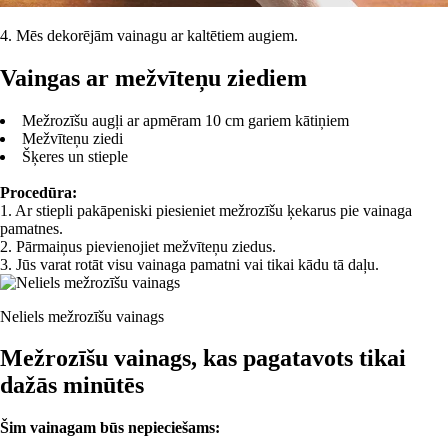
4. Mēs dekorējām vainagu ar kaltētiem augiem.
Vaingas ar mežvīteņu ziediem
Mežrozīšu augļi ar apmēram 10 cm gariem kātiņiem
Mežvīteņu ziedi
Šķeres un stieple
Procedūra:
1. Ar stiepli pakāpeniski piesieniet mežrozīšu ķekarus pie vainaga
pamatnes.
2. Pārmaiņus pievienojiet mežvīteņu ziedus.
3. Jūs varat rotāt visu vainaga pamatni vai tikai kādu tā daļu.
Neliels mežrozīšu vainags
Mežrozīšu vainags, kas pagatavots tikai
dažās minūtēs
Šim vainagam būs nepieciešams: