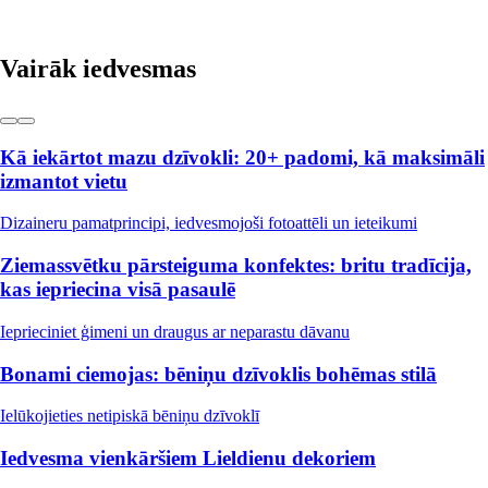
Vairāk iedvesmas
Kā iekārtot mazu dzīvokli: 20+ padomi, kā maksimāli
izmantot vietu
Dizaineru pamatprincipi, iedvesmojoši fotoattēli un ieteikumi
Ziemassvētku pārsteiguma konfektes: britu tradīcija,
kas iepriecina visā pasaulē
Ieprieciniet ģimeni un draugus ar neparastu dāvanu
Bonami ciemojas: bēniņu dzīvoklis bohēmas stilā
Ielūkojieties netipiskā bēniņu dzīvoklī
Iedvesma vienkāršiem Lieldienu dekoriem