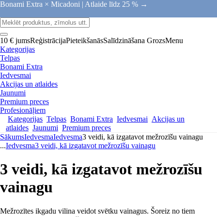
Bonami Extra × Micadoni |
Atlaide līdz 25 % →
10 € jums
Reģistrācija
Pieteikšanās
Salīdzināšana
Grozs
Menu
Kategorijas
Telpas
Bonami Extra
Iedvesmai
Akcijas un atlaides
Jaunumi
Premium preces
Profesionāļiem
Kategorijas
Telpas
Bonami Extra
Iedvesmai
Akcijas un
atlaides
Jaunumi
Premium preces
Sākums
Iedvesma
Iedvesma
3 veidi, kā izgatavot mežrozīšu vainagu
...
Iedvesma
3 veidi, kā izgatavot mežrozīšu vainagu
3 veidi, kā izgatavot mežrozīšu
vainagu
Mežrozītes ikgadu vilina veidot svētku vainagus. Šoreiz no tiem