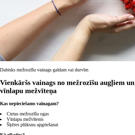
Dabisks mežrozīšu vainags galdam vai durvīm
Vienkāršs vainags no mežrozīšu augļiem un
vīnlapu mežvīteņa
Kas nepieciešams vainagam?
Cietas mežrozīšu ogas
Vīnlapu mežvītenis
Šķēres plūksnu apgriešanai
Kā rīkoties?