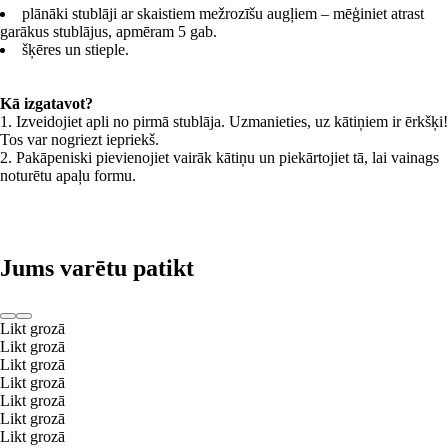
plānāki stublāji ar skaistiem mežrozīšu augļiem – mēģiniet atrast
garākus stublājus, apmēram 5 gab.
šķēres un stieple.
Kā izgatavot?
1. Izveidojiet apli no pirmā stublāja. Uzmanieties, uz kātiņiem ir ērkšķi!
Tos var nogriezt iepriekš.
2. Pakāpeniski pievienojiet vairāk kātiņu un piekārtojiet tā, lai vainags
noturētu apaļu formu.
Jums varētu patikt
Likt grozā
Likt grozā
Likt grozā
Likt grozā
Likt grozā
Likt grozā
Likt grozā