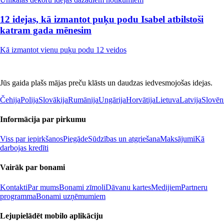
12 idejas, kā izmantot puķu podu Isabel atbilstoši
katram gada mēnesim
Kā izmantot vienu puķu podu 12 veidos
Jūs gaida plašs mājas preču klāsts un daudzas iedvesmojošas idejas.
Čehija
Polija
Slovākija
Rumānija
Ungārija
Horvātija
Lietuva
Latvija
Slovēn
Informācija par pirkumu
Viss par iepirkšanos
Piegāde
Sūdzības un atgriešana
Maksājumi
Kā
darbojas kredīti
Vairāk par bonami
Kontakti
Par mums
Bonami zīmoli
Dāvanu kartes
Medijiem
Partneru
programma
Bonami uzņēmumiem
Lejupielādēt mobilo aplikāciju