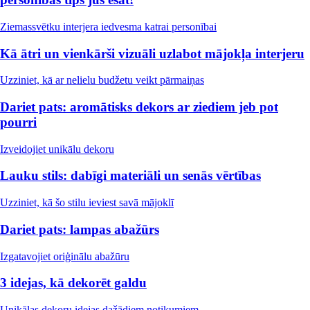
Ziemassvētku interjera iedvesma katrai personībai
Kā ātri un vienkārši vizuāli uzlabot mājokļa interjeru
Uzziniet, kā ar nelielu budžetu veikt pārmaiņas
Dariet pats: aromātisks dekors ar ziediem jeb pot
pourri
Izveidojiet unikālu dekoru
Lauku stils: dabīgi materiāli un senās vērtības
Uzziniet, kā šo stilu ieviest savā mājoklī
Dariet pats: lampas abažūrs
Izgatavojiet oriģinālu abažūru
3 idejas, kā dekorēt galdu
Unikālas dekoru idejas dažādiem notikumiem