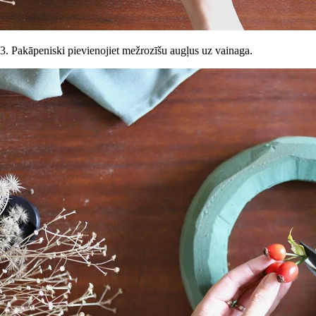
3. Pakāpeniski pievienojiet mežrozīšu augļus uz vainaga.