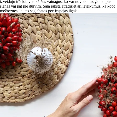
izveidoju trīs ļoti vienkāršus vainagus, ko var novietot uz galda, pie
sienas vai pat pie durvīm. Šajā rakstā atradīsiet arī ieteikumus, kā kopt
mežrozītes, lai tās saglabātos pēc iespējas ilgāk.