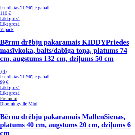
Ir noliktavā
Pēdējie gabali
110 €
Likt grozā
Likt grozā
Vipack
Bērnu drēbju pakaramais KIDDY
Priedes
masīvkoka, balts/dabīga toņa, platums 74
cm, augstums 132 cm, dziļums 50 cm
(
4
)
Ir noliktavā
Pēdējie gabali
99 €
Likt grozā
Likt grozā
Premium
Bloomingville Mini
Bērnu drēbju pakaramais Mallen
Sienas,
platums 40 cm, augstums 20 cm, dziļums 6
cm