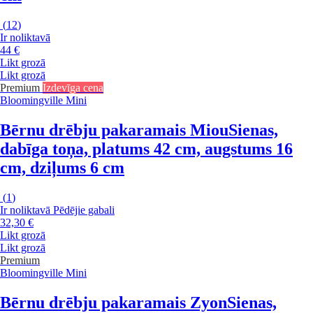
(
12
)
Ir noliktavā
44 €
Likt grozā
Likt grozā
Premium
Izdevīga cena
Bloomingville Mini
Bērnu drēbju pakaramais Miou
Sienas,
dabīga toņa, platums 42 cm, augstums 16
cm, dziļums 6 cm
(
1
)
Ir noliktavā
Pēdējie gabali
32,30 €
Likt grozā
Likt grozā
Premium
Bloomingville Mini
Bērnu drēbju pakaramais Zyon
Sienas,