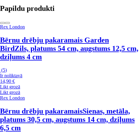
Papildu produkti
Rex London
Bērnu drēbju pakaramais Garden
Bird
Zils, platums 54 cm, augstums 12,5 cm,
dziļums 4 cm
(
5
)
Ir noliktavā
14,90 €
Likt grozā
Likt grozā
Rex London
Bērnu drēbju pakaramais
Sienas, metāla,
platums 30,5 cm, augstums 14 cm, dziļums
6,5 cm