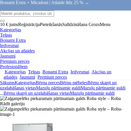
Bonami Extra × Micadoni |
Atlaide līdz 25 % →
10 € jums
Reģistrācija
Pieteikšanās
Salīdzināšana
Grozs
Menu
Kategorijas
Telpas
Bonami Extra
Iedvesmai
Akcijas un atlaides
Jaunumi
Premium preces
Profesionāļiem
Kategorijas
Telpas
Bonami Extra
Iedvesmai
Akcijas un
atlaides
Jaunumi
Premium preces
Sākums
Kategorijas
Bērnu preces
Bērnu mēbeles
Bērnu skapji un
uzglabāšanas vietas
Mazuļu pārtinamie galdi
Mazuļu pārtinamie galdi
...
Bērnu skapji un uzglabāšanas vietas
Mazuļu pārtinamie galdi
Rādīt galeriju