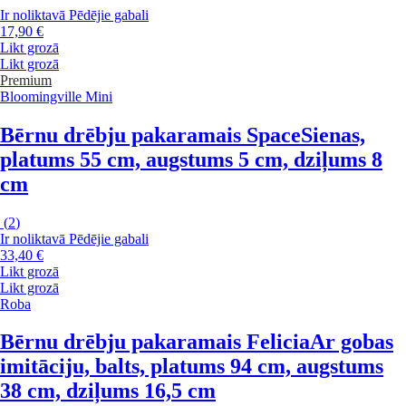
Ir noliktavā
Pēdējie gabali
17,90 €
Likt grozā
Likt grozā
Premium
Bloomingville Mini
Bērnu drēbju pakaramais Space
Sienas,
platums 55 cm, augstums 5 cm, dziļums 8
cm
(
2
)
Ir noliktavā
Pēdējie gabali
33,40 €
Likt grozā
Likt grozā
Roba
Bērnu drēbju pakaramais Felicia
Ar gobas
imitāciju, balts, platums 94 cm, augstums
38 cm, dziļums 16,5 cm