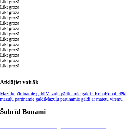
Likt grozā
Likt grozā
Likt grozā
Likt grozā
Likt grozā
Likt grozā
Likt grozā
Likt grozā
Likt grozā
Likt grozā
Likt grozā
Likt grozā
Likt grozā
Atklājiet vairāk
Mazuļu pārtinamie galdi
Mazuļu pārtinamie galdi · Roba
Roba
Pelēki
mazuļu pārtinamie galdi
Mazuļu pārtinamie galdi ar matētu virsmu
Šobrīd Bonami
Summer Sale: līdz pat 40% atlaide