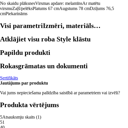
No skaidu plāksnes
Virsmas apdare: melamīns
Ar matētu
virsmu
Zaļš/pelēks
Platums 67 cm
Augstums 78 cm
Dziļums 76,5
cm
Piekarināms
Visi parametri
Izmēri, materiāls…
Atklājiet visu roba Style klāstu
Papildu produkti
Rokasgrāmatas un dokumenti
Sertifikāts
Jautājums par produktu
Vai jums nepieciešama palīdzība saistībā ar parametriem vai izvēli?
Produkta vērtējums
5
Atsauksmju skaits
(
1
)
5
1
4
0