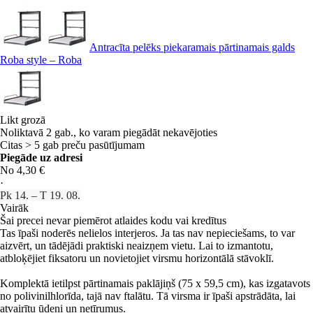
Antracīta pelēks piekaramais pārtinamais galds
Roba style – Roba
Likt grozā
Noliktavā 2 gab., ko varam piegādāt nekavējoties
Citas > 5 gab preču pasūtījumam
Piegāde uz adresi
No 4,30 €
·
Pk 14. – T 19. 08.
Vairāk
Šai precei nevar piemērot atlaides kodu vai kredītus
Tas īpaši noderēs nelielos interjeros. Ja tas nav nepieciešams, to var
aizvērt, un tādējādi praktiski neaizņem vietu. Lai to izmantotu,
atbloķējiet fiksatoru un novietojiet virsmu horizontālā stāvoklī.
Komplektā ietilpst pārtinamais paklājiņš (75 x 59,5 cm), kas izgatavots
no polivinilhlorīda, tajā nav ftalātu. Tā virsma ir īpaši apstrādāta, lai
atvairītu ūdeni un netīrumus.