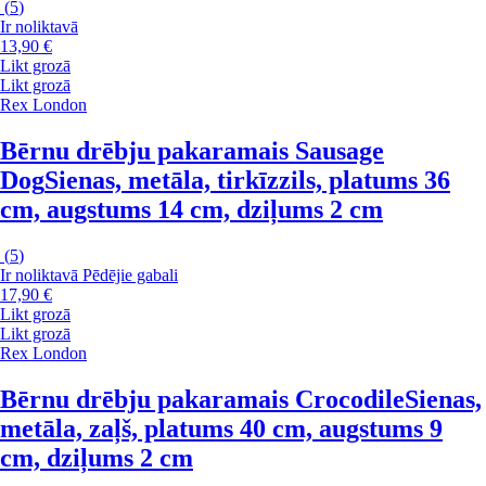
(
5
)
Ir noliktavā
13,90 €
Likt grozā
Likt grozā
Rex London
Bērnu drēbju pakaramais Sausage
Dog
Sienas, metāla, tirkīzzils, platums 36
cm, augstums 14 cm, dziļums 2 cm
(
5
)
Ir noliktavā
Pēdējie gabali
17,90 €
Likt grozā
Likt grozā
Rex London
Bērnu drēbju pakaramais Crocodile
Sienas,
metāla, zaļš, platums 40 cm, augstums 9
cm, dziļums 2 cm