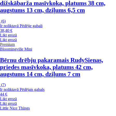
dižskābarža masīvkoka, platums 38 cm,
augstums 13 cm, dziļums 6,5 cm
(
6
)
Ir noliktavā
Pēdējie gabali
38,40 €
Likt grozā
Likt grozā
Premium
Bloomingville Mini
Bērnu drēbju pakaramais Rudy
Sienas,
priedes masīvkoka, platums 42 cm,
augstums 14 cm, dziļums 7 cm
(
7
)
Ir noliktavā
Pēdējais gabals
44 €
Likt grozā
Likt grozā
Little Nice Things