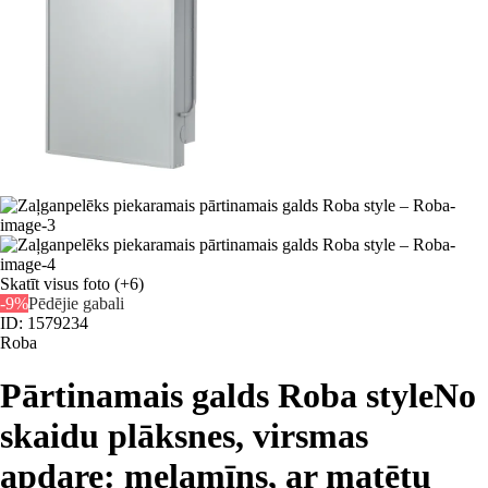
Skatīt visus foto
(+6)
-9%
Pēdējie gabali
ID: 1579234
Roba
Pārtinamais galds Roba style
No
skaidu plāksnes, virsmas
apdare: melamīns, ar matētu