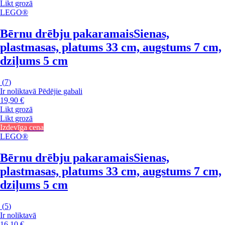
Likt grozā
LEGO®
Bērnu drēbju pakaramais
Sienas,
plastmasas, platums 33 cm, augstums 7 cm,
dziļums 5 cm
(
7
)
Ir noliktavā
Pēdējie gabali
19,90 €
Likt grozā
Likt grozā
Izdevīga cena
LEGO®
Bērnu drēbju pakaramais
Sienas,
plastmasas, platums 33 cm, augstums 7 cm,
dziļums 5 cm
(
5
)
Ir noliktavā
16,10 €