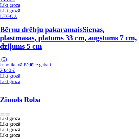
Likt grozā
Likt grozā
LEGO®
Bērnu drēbju pakaramais
Sienas,
plastmasas, platums 33 cm, augstums 7 cm,
dziļums 5 cm
(
5
)
Ir noliktavā
Pēdējie gabali
20,40 €
Likt grozā
Likt grozā
Zīmols Roba
Likt grozā
Likt grozā
Likt grozā
Likt grozā