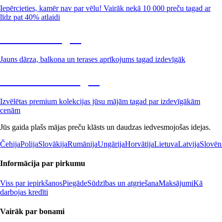
Iepērcieties, kamēr nav par vēlu! Vairāk nekā 10 000 preču tagad ar
līdz pat 40% atlaidi
Dārzs izdevīgāk
Jauns dārza, balkona un terases aprīkojums tagad izdevīgāk
Premium izdevīgāk
Izvēlētas premium kolekcijas jūsu mājām tagad par izdevīgākām
cenām
Jūs gaida plašs mājas preču klāsts un daudzas iedvesmojošas idejas.
Čehija
Polija
Slovākija
Rumānija
Ungārija
Horvātija
Lietuva
Latvija
Slovēn
Informācija par pirkumu
Viss par iepirkšanos
Piegāde
Sūdzības un atgriešana
Maksājumi
Kā
darbojas kredīti
Vairāk par bonami