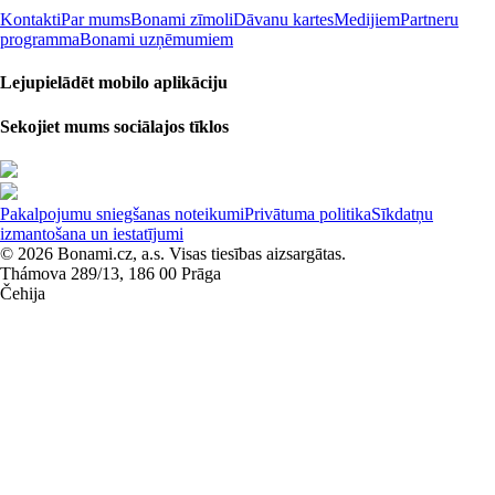
Kontakti
Par mums
Bonami zīmoli
Dāvanu kartes
Medijiem
Partneru
programma
Bonami uzņēmumiem
Lejupielādēt mobilo aplikāciju
Sekojiet mums sociālajos tīklos
Pakalpojumu sniegšanas noteikumi
Privātuma politika
Sīkdatņu
izmantošana un iestatījumi
© 2026 Bonami.cz, a.s. Visas tiesības aizsargātas.
Thámova 289/13, 186 00 Prāga
Čehija