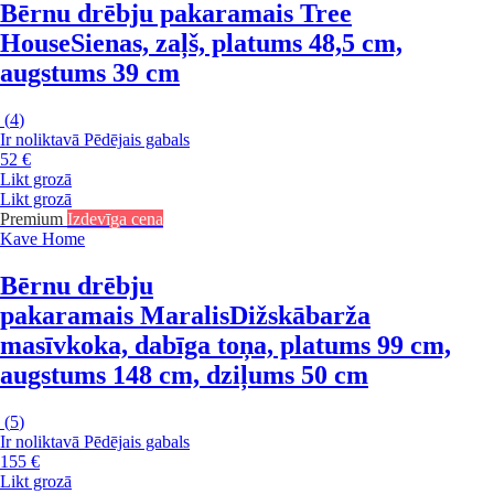
Bērnu drēbju pakaramais Tree
House
Sienas, zaļš, platums 48,5 cm,
augstums 39 cm
(
4
)
Ir noliktavā
Pēdējais gabals
52 €
Likt grozā
Likt grozā
Premium
Izdevīga cena
Kave Home
Bērnu drēbju
pakaramais Maralis
Dižskābarža
masīvkoka, dabīga toņa, platums 99 cm,
augstums 148 cm, dziļums 50 cm
(
5
)
Ir noliktavā
Pēdējais gabals
155 €
Likt grozā