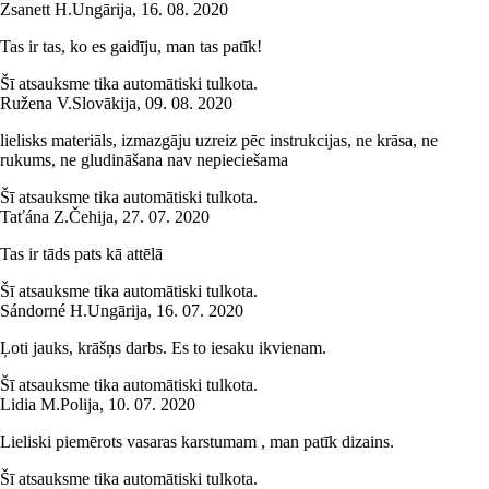
Zsanett H.
Ungārija
,
16. 08. 2020
Tas ir tas, ko es gaidīju, man tas patīk!
Šī atsauksme tika automātiski tulkota.
Ružena V.
Slovākija
,
09. 08. 2020
lielisks materiāls, izmazgāju uzreiz pēc instrukcijas, ne krāsa, ne
rukums, ne gludināšana nav nepieciešama
Šī atsauksme tika automātiski tulkota.
Taťána Z.
Čehija
,
27. 07. 2020
Tas ir tāds pats kā attēlā
Šī atsauksme tika automātiski tulkota.
Sándorné H.
Ungārija
,
16. 07. 2020
Ļoti jauks, krāšņs darbs. Es to iesaku ikvienam.
Šī atsauksme tika automātiski tulkota.
Lidia M.
Polija
,
10. 07. 2020
Lieliski piemērots vasaras karstumam , man patīk dizains.
Šī atsauksme tika automātiski tulkota.