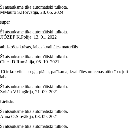
Šī atsauksme tika automātiski tulkota.
M
Mauro S.
Horvātija
,
28. 06. 2024
super
Šī atsauksme tika automātiski tulkota.
J
JÓZEF K.
Polija
,
13. 01. 2022
atbilstošas krāsas, labas kvalitātes materiāls
Šī atsauksme tika automātiski tulkota.
Ciuca D.
Rumānija
,
05. 10. 2021
Tā ir kokvilnas sega, plāna, patīkama, kvalitātes un cenas attiecība: ļoti
laba.
Šī atsauksme tika automātiski tulkota.
Zoltán V.
Ungārija
,
21. 09. 2021
Lielisks
Šī atsauksme tika automātiski tulkota.
Anna O.
Slovākija
,
08. 09. 2021
Šī atsauksme tika automātiski tulkota.