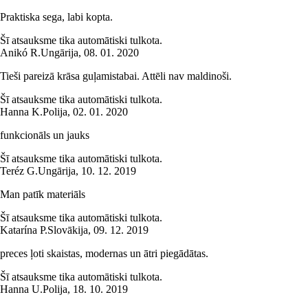
Praktiska sega, labi kopta.
Šī atsauksme tika automātiski tulkota.
Anikó R.
Ungārija
,
08. 01. 2020
Tieši pareizā krāsa guļamistabai. Attēli nav maldinoši.
Šī atsauksme tika automātiski tulkota.
Hanna K.
Polija
,
02. 01. 2020
funkcionāls un jauks
Šī atsauksme tika automātiski tulkota.
Teréz G.
Ungārija
,
10. 12. 2019
Man patīk materiāls
Šī atsauksme tika automātiski tulkota.
Katarína P.
Slovākija
,
09. 12. 2019
preces ļoti skaistas, modernas un ātri piegādātas.
Šī atsauksme tika automātiski tulkota.
Hanna U.
Polija
,
18. 10. 2019