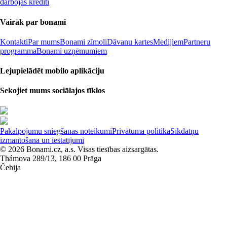
darbojas kredīti
Vairāk par bonami
Kontakti
Par mums
Bonami zīmoli
Dāvanu kartes
Medijiem
Partneru
programma
Bonami uzņēmumiem
Lejupielādēt mobilo aplikāciju
Sekojiet mums sociālajos tīklos
Pakalpojumu sniegšanas noteikumi
Privātuma politika
Sīkdatņu
izmantošana un iestatījumi
© 2026 Bonami.cz, a.s. Visas tiesības aizsargātas.
Thámova 289/13, 186 00 Prāga
Čehija