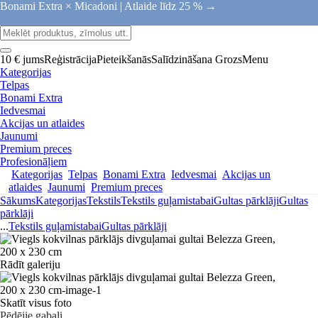
Bonami Extra × Micadoni |
Atlaide līdz 25 % →
10 € jums
Reģistrācija
Pieteikšanās
Salīdzināšana
Grozs
Menu
Kategorijas
Telpas
Bonami Extra
Iedvesmai
Akcijas un atlaides
Jaunumi
Premium preces
Profesionāļiem
Kategorijas
Telpas
Bonami Extra
Iedvesmai
Akcijas un
atlaides
Jaunumi
Premium preces
Sākums
Kategorijas
Tekstils
Tekstils guļamistabai
Gultas pārklāji
Gultas
pārklāji
...
Tekstils guļamistabai
Gultas pārklāji
Rādīt galeriju
Skatīt visus foto
Pēdējie gabali