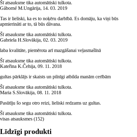
Šī atsauksme tika automātiski tulkota.
Gáborné M.
Ungārija
,
14. 03. 2019
Tas ir lieliski, ka es to noķēru darbībā. Es domāju, ka viņi būs
apmierināti ar to, tā būs dāvana.
Šī atsauksme tika automātiski tulkota.
Gabriela H.
Slovākija
,
02. 03. 2019
laba kvalitāte, piemērota arī mazgāšanai veļasmašīnā
Šī atsauksme tika automātiski tulkota.
Kateřina K.
Čehija
,
09. 11. 2018
gultas pārklājs ir skaists un pilnīgi atbilda manām cerībām
Šī atsauksme tika automātiski tulkota.
Maria S.
Slovākija
,
08. 11. 2018
Pasūtīju šo segu otro reizi, lieliski redzams uz gultas.
Šī atsauksme tika automātiski tulkota.
visas atsauksmes
(
152
)
Līdzīgi produkti