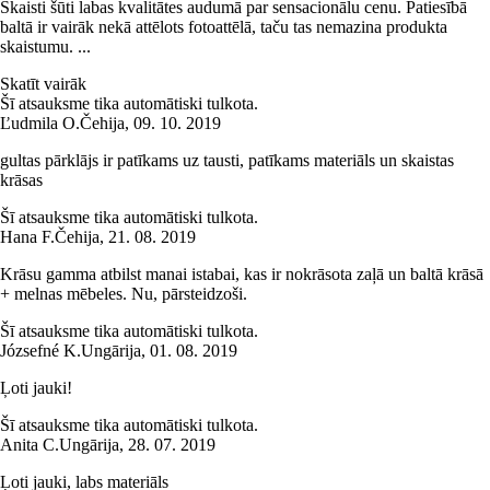
Skaisti šūti labas kvalitātes audumā par sensacionālu cenu. Patiesībā
baltā ir vairāk nekā attēlots fotoattēlā, taču tas nemazina produkta
skaistumu. ...
Skatīt vairāk
Šī atsauksme tika automātiski tulkota.
Ľudmila O.
Čehija
,
09. 10. 2019
gultas pārklājs ir patīkams uz tausti, patīkams materiāls un skaistas
krāsas
Šī atsauksme tika automātiski tulkota.
Hana F.
Čehija
,
21. 08. 2019
Krāsu gamma atbilst manai istabai, kas ir nokrāsota zaļā un baltā krāsā
+ melnas mēbeles. Nu, pārsteidzoši.
Šī atsauksme tika automātiski tulkota.
Józsefné K.
Ungārija
,
01. 08. 2019
Ļoti jauki!
Šī atsauksme tika automātiski tulkota.
Anita C.
Ungārija
,
28. 07. 2019
Ļoti jauki, labs materiāls