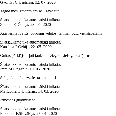
Györgyi C.
Ungārija
,
02. 07. 2020
Tagad mēs izmantojam šo. Have fun
Šī atsauksme tika automātiski tulkota.
Zdenka K.
Čehija
,
23. 05. 2020
Apmierinātība Es joprojām vēlētos, lai man būtu viengabalains
Šī atsauksme tika automātiski tulkota.
Karolina P.
Čehija
,
22. 05. 2020
Gultas pārklājs ir ļoti jauks un viegls. Liels gandarījums
Šī atsauksme tika automātiski tulkota.
Imre M.
Ungārija
,
10. 05. 2020
Šī bija ļoti laba izvēle, tas met net1
Šī atsauksme tika automātiski tulkota.
Magdolna C.
Ungārija
,
14. 03. 2020
Izmesties guļamistabā.
Šī atsauksme tika automātiski tulkota.
Eleonora F.
Slovākija
,
27. 01. 2020