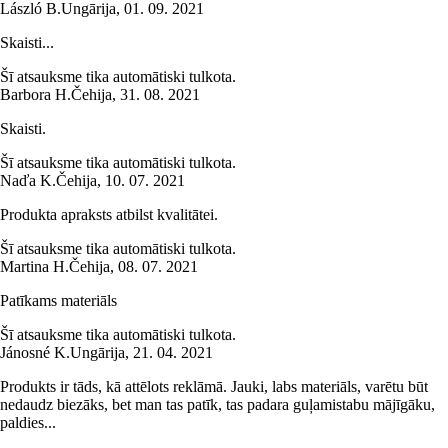
László B.
Ungārija
,
01. 09. 2021
Skaisti...
Šī atsauksme tika automātiski tulkota.
Barbora H.
Čehija
,
31. 08. 2021
Skaisti.
Šī atsauksme tika automātiski tulkota.
Naďa K.
Čehija
,
10. 07. 2021
Produkta apraksts atbilst kvalitātei.
Šī atsauksme tika automātiski tulkota.
Martina H.
Čehija
,
08. 07. 2021
Patīkams materiāls
Šī atsauksme tika automātiski tulkota.
Jánosné K.
Ungārija
,
21. 04. 2021
Produkts ir tāds, kā attēlots reklāmā. Jauki, labs materiāls, varētu būt
nedaudz biezāks, bet man tas patīk, tas padara guļamistabu mājīgāku,
paldies...