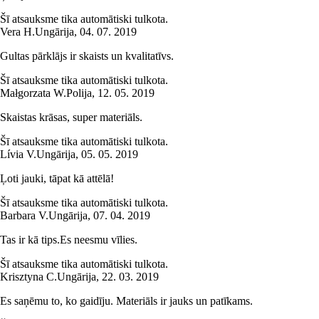
Šī atsauksme tika automātiski tulkota.
Vera H.
Ungārija
,
04. 07. 2019
Gultas pārklājs ir skaists un kvalitatīvs.
Šī atsauksme tika automātiski tulkota.
Małgorzata W.
Polija
,
12. 05. 2019
Skaistas krāsas, super materiāls.
Šī atsauksme tika automātiski tulkota.
Lívia V.
Ungārija
,
05. 05. 2019
Ļoti jauki, tāpat kā attēlā!
Šī atsauksme tika automātiski tulkota.
Barbara V.
Ungārija
,
07. 04. 2019
Tas ir kā tips.Es neesmu vīlies.
Šī atsauksme tika automātiski tulkota.
Krisztyna C.
Ungārija
,
22. 03. 2019
Es saņēmu to, ko gaidīju. Materiāls ir jauks un patīkams.