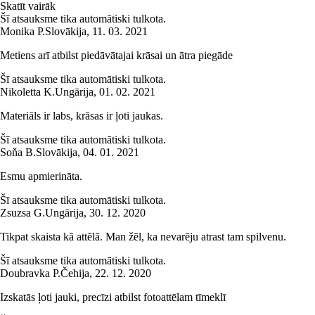
Skatīt vairāk
Šī atsauksme tika automātiski tulkota.
Monika P.
Slovākija
,
11. 03. 2021
Metiens arī atbilst piedāvātajai krāsai un ātra piegāde
Šī atsauksme tika automātiski tulkota.
Nikoletta K.
Ungārija
,
01. 02. 2021
Materiāls ir labs, krāsas ir ļoti jaukas.
Šī atsauksme tika automātiski tulkota.
Soňa B.
Slovākija
,
04. 01. 2021
Esmu apmierināta.
Šī atsauksme tika automātiski tulkota.
Zsuzsa G.
Ungārija
,
30. 12. 2020
Tikpat skaista kā attēlā. Man žēl, ka nevarēju atrast tam spilvenu.
Šī atsauksme tika automātiski tulkota.
Doubravka P.
Čehija
,
22. 12. 2020
Izskatās ļoti jauki, precīzi atbilst fotoattēlam tīmeklī