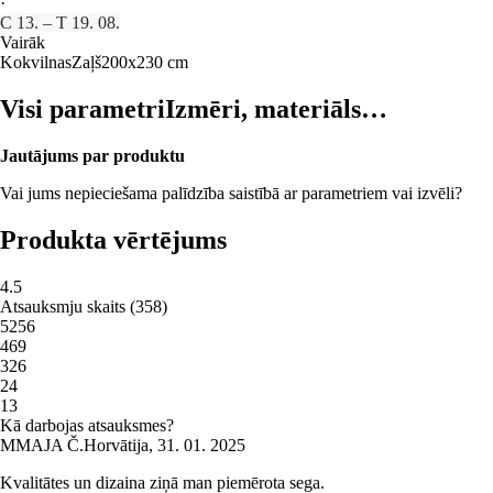
·
C 13. – T 19. 08.
Vairāk
Kokvilnas
Zaļš
200x230 cm
Visi parametri
Izmēri, materiāls…
Jautājums par produktu
Vai jums nepieciešama palīdzība saistībā ar parametriem vai izvēli?
Produkta vērtējums
4.5
Atsauksmju skaits
(
358
)
5
256
4
69
3
26
2
4
1
3
Kā darbojas atsauksmes?
M
MAJA Č.
Horvātija
,
31. 01. 2025
Kvalitātes un dizaina ziņā man piemērota sega.