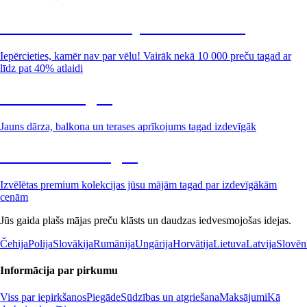
Summer Sale: līdz pat 40% atlaide
Iepērcieties, kamēr nav par vēlu! Vairāk nekā 10 000 preču tagad ar
līdz pat 40% atlaidi
Dārzs izdevīgāk
Jauns dārza, balkona un terases aprīkojums tagad izdevīgāk
Premium izdevīgāk
Izvēlētas premium kolekcijas jūsu mājām tagad par izdevīgākām
cenām
Jūs gaida plašs mājas preču klāsts un daudzas iedvesmojošas idejas.
Čehija
Polija
Slovākija
Rumānija
Ungārija
Horvātija
Lietuva
Latvija
Slovēn
Informācija par pirkumu
Viss par iepirkšanos
Piegāde
Sūdzības un atgriešana
Maksājumi
Kā