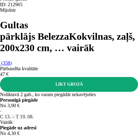
ID: 212965
Mijolnir
Gultas
pārklājs Belezza
Kokvilnas, zaļš,
200x230 cm
, …
vairāk
(
358
)
Pārbaudīta kvalitāte
47 €
LIKT GROZĀ
Noliktavā 2 gab., ko varam piegādāt nekavējoties
Personīgā piegāde
No 3,90 €
·
C 13. – T 19. 08.
Vairāk
Piegāde uz adresi
No 4,30 €