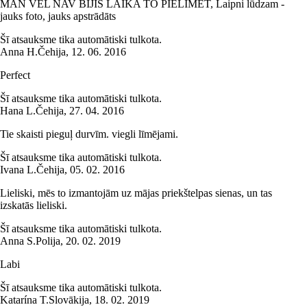
MAN VĒL NAV BIJIS LAIKA TO PIELĪMĒT, Laipni lūdzam -
jauks foto, jauks apstrādāts
Šī atsauksme tika automātiski tulkota.
Anna H.
Čehija
,
12. 06. 2016
Perfect
Šī atsauksme tika automātiski tulkota.
Hana L.
Čehija
,
27. 04. 2016
Tie skaisti pieguļ durvīm. viegli līmējami.
Šī atsauksme tika automātiski tulkota.
Ivana L.
Čehija
,
05. 02. 2016
Lieliski, mēs to izmantojām uz mājas priekštelpas sienas, un tas
izskatās lieliski.
Šī atsauksme tika automātiski tulkota.
Anna S.
Polija
,
20. 02. 2019
Labi
Šī atsauksme tika automātiski tulkota.
Katarína T.
Slovākija
,
18. 02. 2019