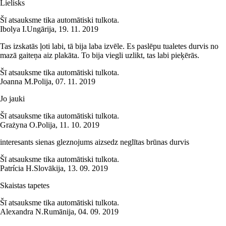
Lielisks
Šī atsauksme tika automātiski tulkota.
Ibolya I.
Ungārija
,
19. 11. 2019
Tas izskatās ļoti labi, tā bija laba izvēle. Es paslēpu tualetes durvis no
mazā gaiteņa aiz plakāta. To bija viegli uzlikt, tas labi pieķērās.
Šī atsauksme tika automātiski tulkota.
Joanna M.
Polija
,
07. 11. 2019
Jo jauki
Šī atsauksme tika automātiski tulkota.
Grażyna O.
Polija
,
11. 10. 2019
interesants sienas gleznojums aizsedz neglītas brūnas durvis
Šī atsauksme tika automātiski tulkota.
Patrícia H.
Slovākija
,
13. 09. 2019
Skaistas tapetes
Šī atsauksme tika automātiski tulkota.
Alexandra N.
Rumānija
,
04. 09. 2019