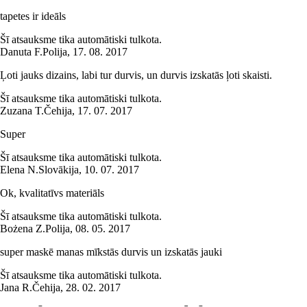
tapetes ir ideāls
Šī atsauksme tika automātiski tulkota.
Danuta F.
Polija
,
17. 08. 2017
Ļoti jauks dizains, labi tur durvis, un durvis izskatās ļoti skaisti.
Šī atsauksme tika automātiski tulkota.
Zuzana T.
Čehija
,
17. 07. 2017
Super
Šī atsauksme tika automātiski tulkota.
Elena N.
Slovākija
,
10. 07. 2017
Ok, kvalitatīvs materiāls
Šī atsauksme tika automātiski tulkota.
Bożena Z.
Polija
,
08. 05. 2017
super maskē manas mīkstās durvis un izskatās jauki
Šī atsauksme tika automātiski tulkota.
Jana R.
Čehija
,
28. 02. 2017