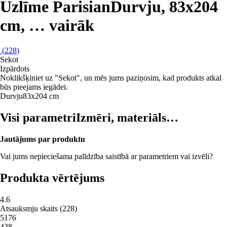
Uzlīme Parisian
Durvju, 83x204
cm
, …
vairāk
(
228
)
Sekot
Izpārdots
Noklikšķiniet uz "Sekot", un mēs jums paziņosim, kad produkts atkal
būs pieejams iegādei.
Durvju
83x204 cm
Visi parametri
Izmēri, materiāls…
Jautājums par produktu
Vai jums nepieciešama palīdzība saistībā ar parametriem vai izvēli?
Produkta vērtējums
4.6
Atsauksmju skaits
(
228
)
5
176
4
38