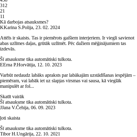
3
12
2
1
1
1
Kā darbojas atsauksmes?
K
Karina S.
Polija
,
23. 02. 2024
Attēls ir skaists. Tas ir piemērots gaišiem interjeriem. Ir viegli savienot
abas uzlīmes daļas, grūtāk uzlīmēt. Pēc dažiem mēģinājumiem tas
izdevās.
Šī atsauksme tika automātiski tulkota.
E
Erna P.
Horvātija
,
12. 10. 2023
Varbūt nedaudz labāks apraksts par labākajām uzstādīšanas iespējām –
piemēram, vai labāk iet uz slapjas virsmas vai sausa, kā vieglāk
manipulēt ar fol...
Skatīt vairāk
Šī atsauksme tika automātiski tulkota.
J
Jana V.
Čehija
,
06. 09. 2023
ļoti skaista
Šī atsauksme tika automātiski tulkota.
Tibor H.
Ungārija
,
22. 10. 2021