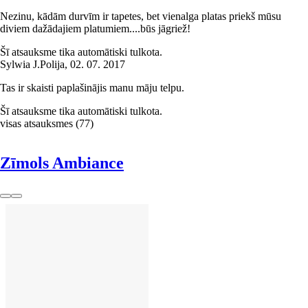
Nezinu, kādām durvīm ir tapetes, bet vienalga platas priekš mūsu
diviem dažādajiem platumiem....būs jāgriež!
Šī atsauksme tika automātiski tulkota.
Sylwia J.
Polija
,
02. 07. 2017
Tas ir skaisti paplašinājis manu māju telpu.
Šī atsauksme tika automātiski tulkota.
visas atsauksmes
(
77
)
Zīmols Ambiance