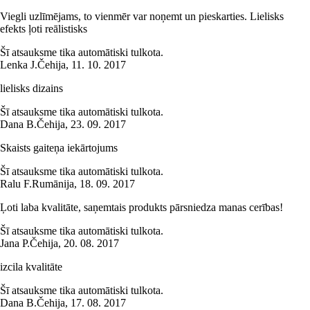
Viegli uzlīmējams, to vienmēr var noņemt un pieskarties. Lielisks
efekts ļoti reālistisks
Šī atsauksme tika automātiski tulkota.
Lenka J.
Čehija
,
11. 10. 2017
lielisks dizains
Šī atsauksme tika automātiski tulkota.
Dana B.
Čehija
,
23. 09. 2017
Skaists gaiteņa iekārtojums
Šī atsauksme tika automātiski tulkota.
Ralu F.
Rumānija
,
18. 09. 2017
Ļoti laba kvalitāte, saņemtais produkts pārsniedza manas cerības!
Šī atsauksme tika automātiski tulkota.
Jana P.
Čehija
,
20. 08. 2017
izcila kvalitāte
Šī atsauksme tika automātiski tulkota.
Dana B.
Čehija
,
17. 08. 2017