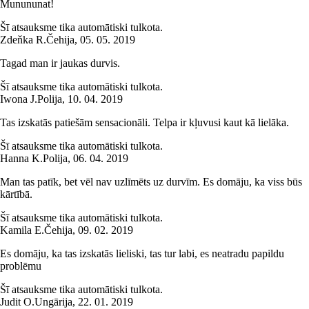
Munununat!
Šī atsauksme tika automātiski tulkota.
Zdeňka R.
Čehija
,
05. 05. 2019
Tagad man ir jaukas durvis.
Šī atsauksme tika automātiski tulkota.
Iwona J.
Polija
,
10. 04. 2019
Tas izskatās patiešām sensacionāli. Telpa ir kļuvusi kaut kā lielāka.
Šī atsauksme tika automātiski tulkota.
Hanna K.
Polija
,
06. 04. 2019
Man tas patīk, bet vēl nav uzlīmēts uz durvīm. Es domāju, ka viss būs
kārtībā.
Šī atsauksme tika automātiski tulkota.
Kamila E.
Čehija
,
09. 02. 2019
Es domāju, ka tas izskatās lieliski, tas tur labi, es neatradu papildu
problēmu
Šī atsauksme tika automātiski tulkota.
Judit O.
Ungārija
,
22. 01. 2019