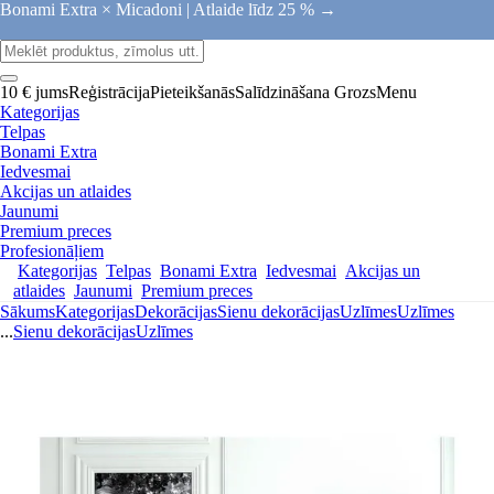
Bonami Extra × Micadoni |
Atlaide līdz 25 % →
10 € jums
Reģistrācija
Pieteikšanās
Salīdzināšana
Grozs
Menu
Kategorijas
Telpas
Bonami Extra
Iedvesmai
Akcijas un atlaides
Jaunumi
Premium preces
Profesionāļiem
Kategorijas
Telpas
Bonami Extra
Iedvesmai
Akcijas un
atlaides
Jaunumi
Premium preces
Sākums
Kategorijas
Dekorācijas
Sienu dekorācijas
Uzlīmes
Uzlīmes
...
Sienu dekorācijas
Uzlīmes