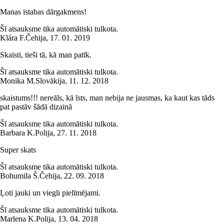
Manas istabas dārgakmens!
Šī atsauksme tika automātiski tulkota.
Klára F.
Čehija
,
17. 01. 2019
Skaisti, tieši tā, kā man patīk.
Šī atsauksme tika automātiski tulkota.
Monika M.
Slovākija
,
11. 12. 2018
skaistums!!! nereāls, kā īsts, man nebija ne jausmas, ka kaut kas tāds
pat pastāv šādā dizainā
Šī atsauksme tika automātiski tulkota.
Barbara K.
Polija
,
27. 11. 2018
Super skats
Šī atsauksme tika automātiski tulkota.
Bohumila Š.
Čehija
,
22. 09. 2018
Ļoti jauki un viegli pielīmējami.
Šī atsauksme tika automātiski tulkota.
Marlena K.
Polija
,
13. 04. 2018