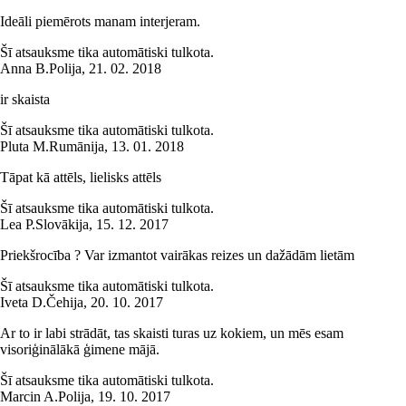
Ideāli piemērots manam interjeram.
Šī atsauksme tika automātiski tulkota.
Anna B.
Polija
,
21. 02. 2018
ir skaista
Šī atsauksme tika automātiski tulkota.
Pluta M.
Rumānija
,
13. 01. 2018
Tāpat kā attēls, lielisks attēls
Šī atsauksme tika automātiski tulkota.
Lea P.
Slovākija
,
15. 12. 2017
Priekšrocība ? Var izmantot vairākas reizes un dažādām lietām
Šī atsauksme tika automātiski tulkota.
Iveta D.
Čehija
,
20. 10. 2017
Ar to ir labi strādāt, tas skaisti turas uz kokiem, un mēs esam
visoriģinālākā ģimene mājā.
Šī atsauksme tika automātiski tulkota.
Marcin A.
Polija
,
19. 10. 2017