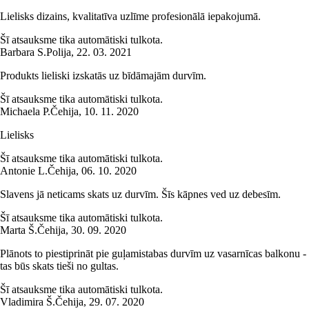
Lielisks dizains, kvalitatīva uzlīme profesionālā iepakojumā.
Šī atsauksme tika automātiski tulkota.
Barbara S.
Polija
,
22. 03. 2021
Produkts lieliski izskatās uz bīdāmajām durvīm.
Šī atsauksme tika automātiski tulkota.
Michaela P.
Čehija
,
10. 11. 2020
Lielisks
Šī atsauksme tika automātiski tulkota.
Antonie L.
Čehija
,
06. 10. 2020
Slavens jā neticams skats uz durvīm. Šīs kāpnes ved uz debesīm.
Šī atsauksme tika automātiski tulkota.
Marta Š.
Čehija
,
30. 09. 2020
Plānots to piestiprināt pie guļamistabas durvīm uz vasarnīcas balkonu -
tas būs skats tieši no gultas.
Šī atsauksme tika automātiski tulkota.
Vladimira Š.
Čehija
,
29. 07. 2020