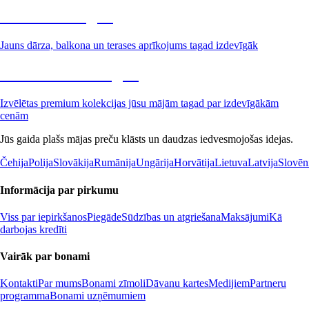
Dārzs izdevīgāk
Jauns dārza, balkona un terases aprīkojums tagad izdevīgāk
Premium izdevīgāk
Izvēlētas premium kolekcijas jūsu mājām tagad par izdevīgākām
cenām
Jūs gaida plašs mājas preču klāsts un daudzas iedvesmojošas idejas.
Čehija
Polija
Slovākija
Rumānija
Ungārija
Horvātija
Lietuva
Latvija
Slovēn
Informācija par pirkumu
Viss par iepirkšanos
Piegāde
Sūdzības un atgriešana
Maksājumi
Kā
darbojas kredīti
Vairāk par bonami
Kontakti
Par mums
Bonami zīmoli
Dāvanu kartes
Medijiem
Partneru
programma
Bonami uzņēmumiem