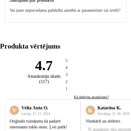
Jautājums par produktu
Vai jums nepieciešama palīdzība saistībā ar parametriem vai izvēli?
Produkta vērtējums
4.7
5
4
3
Atsauksmju skaits
(
117
)
2
1
Kā darbojas atsauksmes?
Velta Anta O.
Katarína K.
V
K
Latvija
,
25. 11. 2024
Slovākija
,
22. 06. 2020
Oriģināls risinājums kā padarīt
Vienkārši un efektīvi.
interesantu tukšu sienu. Ļoti patīk!
Šī atsauksme tika automāt