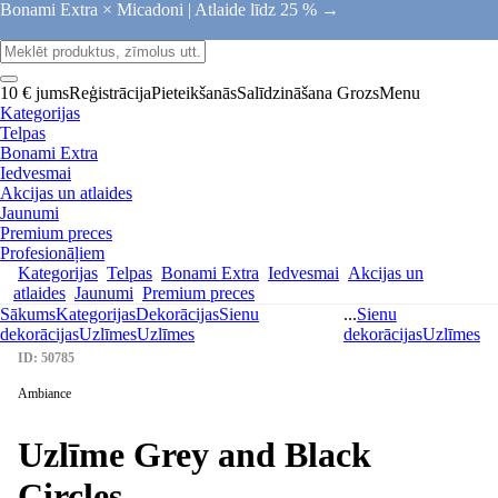
Bonami Extra × Micadoni |
Atlaide līdz 25 % →
10 € jums
Reģistrācija
Pieteikšanās
Salīdzināšana
Grozs
Menu
Kategorijas
Telpas
Bonami Extra
Iedvesmai
Akcijas un atlaides
Jaunumi
Premium preces
Profesionāļiem
Kategorijas
Telpas
Bonami Extra
Iedvesmai
Akcijas un
atlaides
Jaunumi
Premium preces
Sākums
Kategorijas
Dekorācijas
Sienu
...
Sienu
dekorācijas
Uzlīmes
Uzlīmes
dekorācijas
Uzlīmes
ID: 50785
Ambiance
Uzlīme Grey and Black
Circles