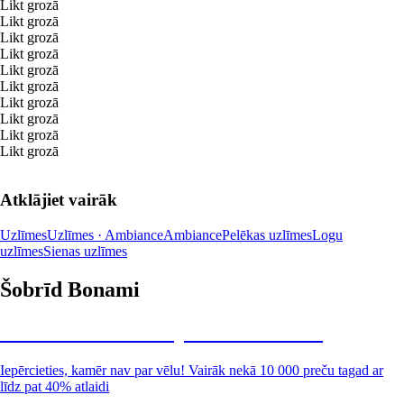
Likt grozā
Likt grozā
Likt grozā
Likt grozā
Likt grozā
Likt grozā
Likt grozā
Likt grozā
Likt grozā
Likt grozā
Atklājiet vairāk
Uzlīmes
Uzlīmes · Ambiance
Ambiance
Pelēkas uzlīmes
Logu
uzlīmes
Sienas uzlīmes
Šobrīd Bonami
Summer Sale: līdz pat 40% atlaide
Iepērcieties, kamēr nav par vēlu! Vairāk nekā 10 000 preču tagad ar
līdz pat 40% atlaidi