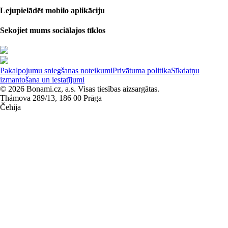
Lejupielādēt mobilo aplikāciju
Sekojiet mums sociālajos tīklos
Pakalpojumu sniegšanas noteikumi
Privātuma politika
Sīkdatņu
izmantošana un iestatījumi
© 2026 Bonami.cz, a.s. Visas tiesības aizsargātas.
Thámova 289/13, 186 00 Prāga
Čehija