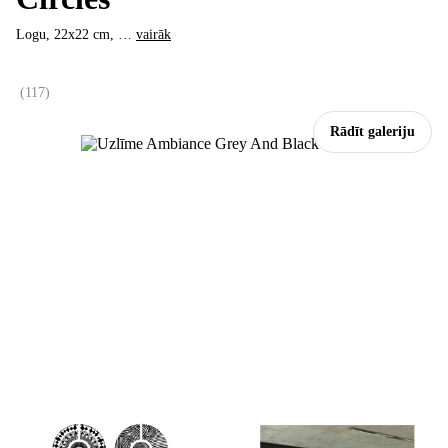
Logu, 22x22 cm
, …
vairāk
(
117
)
Rādīt galeriju