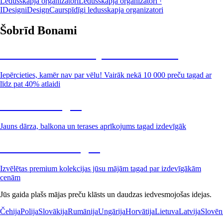
Ledusskapja organizatori
Ledusskapja organizatori ·
IDesign
iDesign
Caurspīdīgi ledusskapja organizatori
Šobrīd Bonami
Summer Sale: līdz pat 40% atlaide
Iepērcieties, kamēr nav par vēlu! Vairāk nekā 10 000 preču tagad ar
līdz pat 40% atlaidi
Dārzs izdevīgāk
Jauns dārza, balkona un terases aprīkojums tagad izdevīgāk
Premium izdevīgāk
Izvēlētas premium kolekcijas jūsu mājām tagad par izdevīgākām
cenām
Jūs gaida plašs mājas preču klāsts un daudzas iedvesmojošas idejas.
Čehija
Polija
Slovākija
Rumānija
Ungārija
Horvātija
Lietuva
Latvija
Slovēn