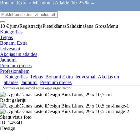
Bonami Extra × Micadoni |
Atlaide līdz 25 % →
10 € jums
Reģistrācija
Pieteikšanās
Salīdzināšana
Grozs
Menu
Kategorijas
Telpas
Bonami Extra
Iedvesmai
Akcijas un atlaides
Jaunumi
Premium preces
Profesionāļiem
Kategorijas
Telpas
Bonami Extra
Iedvesmai
Akcijas un
atlaides
Jaunumi
Premium preces
...
Virtuves organizatori
Ledusskapja organizatori
Rādīt galeriju
Skatīt visus foto
ID: 145841
iDesign