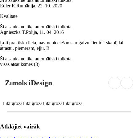
Šī atsauksme tika automātiski tulkota.
Edler R.
Rumānija
,
22. 10. 2020
Kvalitāte
Šī atsauksme tika automātiski tulkota.
Agnieszka T.
Polija
,
11. 04. 2016
Ļoti praktiska lieta, nav nepieciešams ar galvu "ienirt" skapī, lai
atrastu, piemēram, eļļu. B
Šī atsauksme tika automātiski tulkota.
visas atsauksmes
(
8
)
Zīmols iDesign
Likt grozā
Likt grozā
Likt grozā
Likt grozā
Atklājiet vairāk