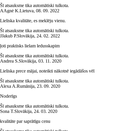
Šī atsauksme tika automātiski tulkota.
A
Agnė K.
Lietuva
,
08. 09. 2022
Lieliska kvalitāte, es meklēju vienu.
Šī atsauksme tika automātiski tulkota.
J
Jakub P.
Slovākija
,
24. 02. 2022
ļoti praktisks lielam ledusskapim
Šī atsauksme tika automātiski tulkota.
Andrea S.
Slovākija
,
03. 11. 2020
Lieliska prece mājai, noteikti nākotnē iegādāšos vēl
Šī atsauksme tika automātiski tulkota.
Alexa A.
Rumānija
,
23. 09. 2020
Noderīgs
Šī atsauksme tika automātiski tulkota.
Sona T.
Slovākija
,
24. 03. 2020
kvalitāte par saprātīgu cenu