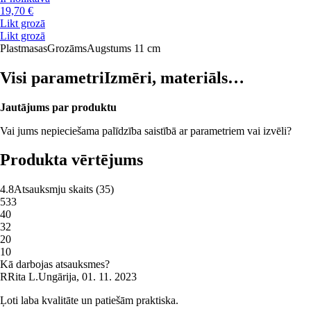
19,70 €
Likt grozā
Likt grozā
Plastmasas
Grozāms
Augstums 11 cm
Visi parametri
Izmēri, materiāls…
Jautājums par produktu
Vai jums nepieciešama palīdzība saistībā ar parametriem vai izvēli?
Produkta vērtējums
4.8
Atsauksmju skaits
(
35
)
5
33
4
0
3
2
2
0
1
0
Kā darbojas atsauksmes?
R
Rita L.
Ungārija
,
01. 11. 2023
Ļoti laba kvalitāte un patiešām praktiska.