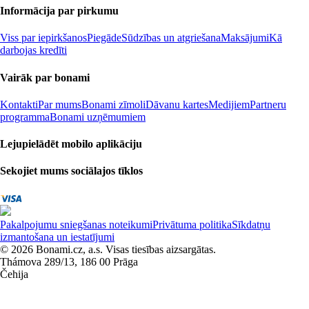
Informācija par pirkumu
Viss par iepirkšanos
Piegāde
Sūdzības un atgriešana
Maksājumi
Kā
darbojas kredīti
Vairāk par bonami
Kontakti
Par mums
Bonami zīmoli
Dāvanu kartes
Medijiem
Partneru
programma
Bonami uzņēmumiem
Lejupielādēt mobilo aplikāciju
Sekojiet mums sociālajos tīklos
Pakalpojumu sniegšanas noteikumi
Privātuma politika
Sīkdatņu
izmantošana un iestatījumi
© 2026 Bonami.cz, a.s. Visas tiesības aizsargātas.
Thámova 289/13, 186 00 Prāga
Čehija