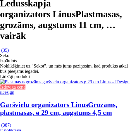
Ledusskapja
organizators Linus
Plastmasas,
grozāms, augstums 11 cm
, …
vairāk
(
35
)
Sekot
Izpārdots
Noklikšķiniet uz "Sekot", un mēs jums paziņosim, kad produkts atkal
būs pieejams iegādei.
Līdzīgi produkti
Izdevīga cena
iDesign
Garšvielu organizators Linus
Grozāms,
plastmasas, ø 29 cm, augstums 4,5 cm
(
387
)
Ir noliktavā