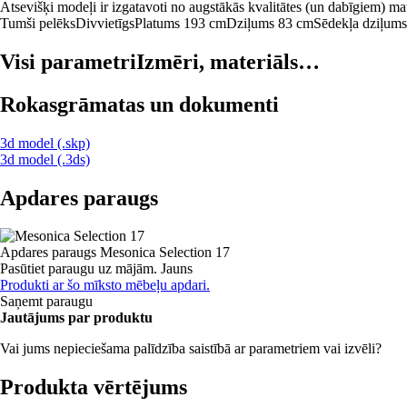
Atsevišķi modeļi ir izgatavoti no augstākās kvalitātes (un dabīgiem) ma
Tumši pelēks
Divvietīgs
Platums 193 cm
Dziļums 83 cm
Sēdekļa dziļum
Visi parametri
Izmēri, materiāls…
Rokasgrāmatas un dokumenti
3d model (.skp)
3d model (.3ds)
Apdares paraugs
Apdares paraugs
Mesonica Selection 17
Pasūtiet paraugu uz mājām.
Jauns
Produkti ar šo mīksto mēbeļu apdari.
Saņemt paraugu
Jautājums par produktu
Vai jums nepieciešama palīdzība saistībā ar parametriem vai izvēli?
Produkta vērtējums