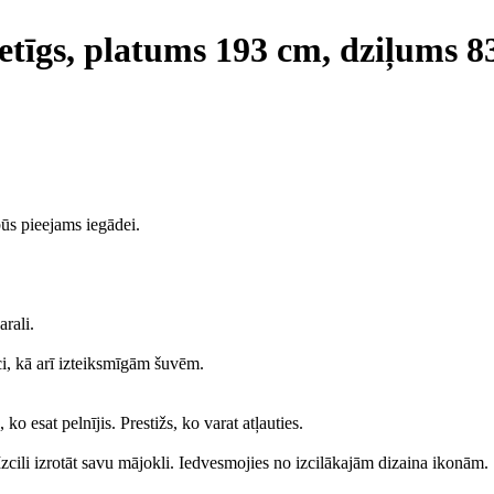
ietīgs, platums 193 cm, dziļums 
ūs pieejams iegādei.
rali.
ci, kā arī izteiksmīgām šuvēm.
 esat pelnījis. Prestižs, ko varat atļauties.
zcili izrotāt savu mājokli. Iedvesmojies no izcilākajām dizaina ikonām.