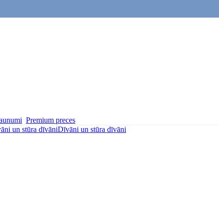
aunumi
Premium preces
āni un stūra dīvāni
Dīvāni un stūra dīvāni