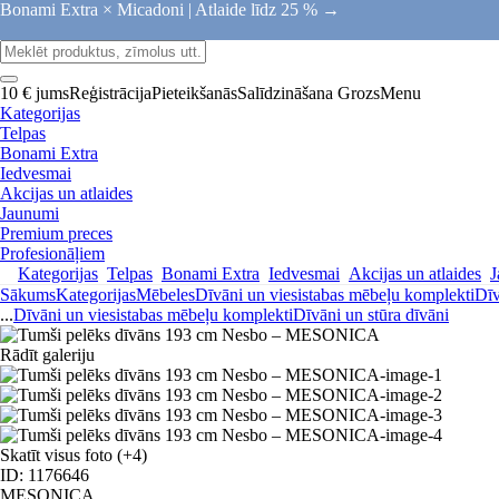
Bonami Extra × Micadoni |
Atlaide līdz 25 % →
10 € jums
Reģistrācija
Pieteikšanās
Salīdzināšana
Grozs
Menu
Kategorijas
Telpas
Bonami Extra
Iedvesmai
Akcijas un atlaides
Jaunumi
Premium preces
Profesionāļiem
Kategorijas
Telpas
Bonami Extra
Iedvesmai
Akcijas un atlaides
J
Sākums
Kategorijas
Mēbeles
Dīvāni un viesistabas mēbeļu komplekti
Dīv
...
Dīvāni un viesistabas mēbeļu komplekti
Dīvāni un stūra dīvāni
Rādīt galeriju
Skatīt visus foto
(+4)
ID: 1176646
MESONICA