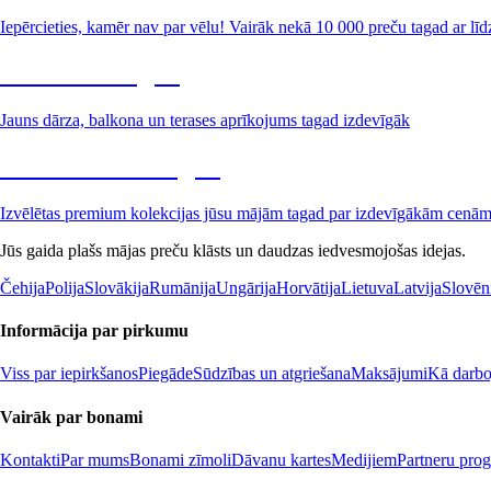
Iepērcieties, kamēr nav par vēlu! Vairāk nekā 10 000 preču tagad ar līd
Dārzs izdevīgāk
Jauns dārza, balkona un terases aprīkojums tagad izdevīgāk
Premium izdevīgāk
Izvēlētas premium kolekcijas jūsu mājām tagad par izdevīgākām cenā
Jūs gaida plašs mājas preču klāsts un daudzas iedvesmojošas idejas.
Čehija
Polija
Slovākija
Rumānija
Ungārija
Horvātija
Lietuva
Latvija
Slovēn
Informācija par pirkumu
Viss par iepirkšanos
Piegāde
Sūdzības un atgriešana
Maksājumi
Kā darboj
Vairāk par bonami
Kontakti
Par mums
Bonami zīmoli
Dāvanu kartes
Medijiem
Partneru pro