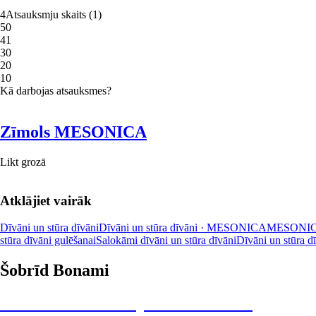
4
Atsauksmju skaits
(
1
)
5
0
4
1
3
0
2
0
1
0
Kā darbojas atsauksmes?
Zīmols MESONICA
Likt grozā
Atklājiet vairāk
Dīvāni un stūra dīvāni
Dīvāni un stūra dīvāni · MESONICA
MESONI
stūra dīvāni gulēšanai
Salokāmi dīvāni un stūra dīvāni
Dīvāni un stūra d
Šobrīd Bonami
Summer Sale: līdz pat 40% atlaide