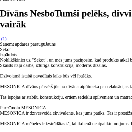
Dīvāns Nesbo
Tumši pelēks, divv
vairāk
(
1
)
Saņemt apdares paraugu
Jauns
Sekot
Izpārdots
Noklikšķiniet uz "Sekot", un mēs jums paziņosim, kad produkts atkal b
Skaists itāļu darbs, izturīga konstrukcija, moderns dizains.
Dzīvojamā istabā pavadītais laiks būs vēl īpašāks.
MESONICA dīvāns pārvērš jūs no dīvāna atpūtnieka par relaksācijas ka
Tas lepojas ar stabilu konstrukciju, ērtiem sēdekļu spilveniem un matra
Par zīmolu MESONICA
MESONICA ir dzīvesveida ekvivalents, kas jums patiks. Tas ir prestižs, ko
MESONICA mēbeles ir izstrādātas tā, lai ikdienā neatpaliktu no jums. I