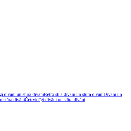
īgi dīvāni un stūra dīvāni
Retro stila dīvāni un stūra dīvāni
Dīvāni un
 stūra dīvāni
Četrvietīgi dīvāni un stūra dīvāni