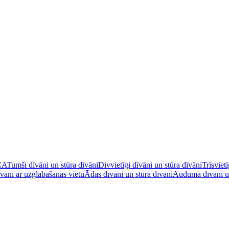
CA
Tumši dīvāni un stūra dīvāni
Divvietīgi dīvāni un stūra dīvāni
Trīsviet
īvāni ar uzglabāšanas vietu
Ādas dīvāni un stūra dīvāni
Auduma dīvāni un