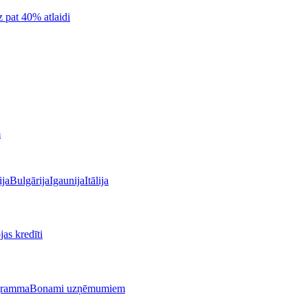
z pat 40% atlaidi
m
ija
Bulgārija
Igaunija
Itālija
as kredīti
gramma
Bonami uzņēmumiem