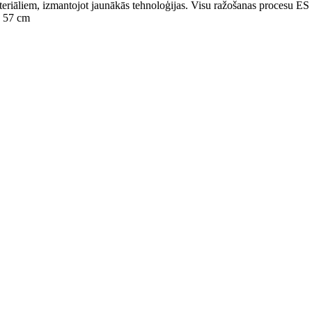
teriāliem, izmantojot jaunākās tehnoloģijas. Visu ražošanas procesu ES v
s 57 cm