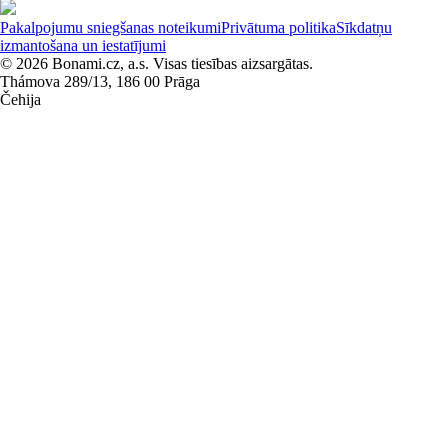
Pakalpojumu sniegšanas noteikumi
Privātuma politika
Sīkdatņu
izmantošana un iestatījumi
© 2026 Bonami.cz, a.s. Visas tiesības aizsargātas.
Thámova 289/13, 186 00 Prāga
Čehija