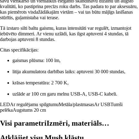
savu vienkāršo un vienlaikus eleganto skandināvu dizainu un augsto
kvalitāti, ko pastiprina precīzs roku darbs. Tas padara to par aksesuāru,
kas piemērots visdažādākajām vietām – vai tas būtu mājīgs lasīšanas
stūrītis, guļamistaba vai terase.
Tā izstaro silti baltu gaismu, kuras intensitāti var regulēt, izmantojot
iebūvēto dimmeri. Ar vienu uzlādi, kas ilgst aptuveni 4 stundas, tā
darbojas aptuveni 8 stundas.
Citas specifikācijas:
gaismas plūsma: 100 lm,
litija akumulatora darbības laiks: aptuveni 30 000 stundas,
krāsas temperatūra: 2 700 K,
uzlāde ar 100 cm garu melnu USB-A, USB-C kabeli.
LED
Ar regulējamu spilgtumu
Metāla/plastmasas
Ar USB
Tumši
pelēka
Augstums 20 cm
Visi parametri
Izmēri, materiāls…
Atklājiet visu Mush klāstu