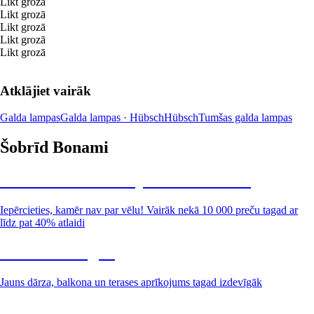
Likt grozā
Likt grozā
Likt grozā
Likt grozā
Likt grozā
Atklājiet vairāk
Galda lampas
Galda lampas · Hübsch
Hübsch
Tumšas galda lampas
Šobrīd Bonami
Summer Sale: līdz pat 40% atlaide
Iepērcieties, kamēr nav par vēlu! Vairāk nekā 10 000 preču tagad ar
līdz pat 40% atlaidi
Dārzs izdevīgāk
Jauns dārza, balkona un terases aprīkojums tagad izdevīgāk
Premium izdevīgāk