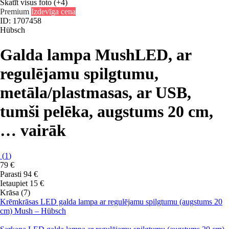
Skatīt visus foto
(+4)
Premium
Izdevīga cena
ID: 1707458
Hübsch
Galda lampa Mush
LED, ar
regulējamu spilgtumu,
metāla/plastmasas, ar USB,
tumši pelēka, augstums 20 cm
,
…
vairāk
(
1
)
79 €
Parasti 94 €
Ietaupiet 15 €
Krāsa (7)
Krēmkrāsas LED galda lampa ar regulējamu spilgtumu (augstums 20
cm) Mush – Hübsch