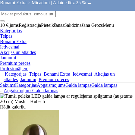
Bonami Extra × Micadoni |
Atlaide līdz 25 % →
10 € jums
Reģistrācija
Pieteikšanās
Salīdzināšana
Grozs
Menu
Kategorijas
Telpas
Bonami Extra
Iedvesmai
Akcijas un atlaides
Jaunumi
Premium preces
Profesionāļiem
Kategorijas
Telpas
Bonami Extra
Iedvesmai
Akcijas un
atlaides
Jaunumi
Premium preces
Sākums
Kategorijas
Apgaismojums
Galda lampas
Galda lampas
...
Apgaismojums
Galda lampas
Rādīt galeriju