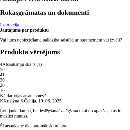
Rokasgrāmatas un dokumenti
Instrukcija
Jautājums par produktu
Vai jums nepieciešama palīdzība saistībā ar parametriem vai izvēli?
Produkta vērtējums
4
Atsauksmju skaits
(
1
)
5
0
4
1
3
0
2
0
1
0
Kā darbojas atsauksmes?
K
Kristýna S.
Čehija
,
19. 06. 2025
Ļoti jauka lampa, bet ieslēgšana/izslēgšana tikai no apakšas, kas ir
mazliet mīnuss.
Šī atsauksme tika automātiski tulkota.