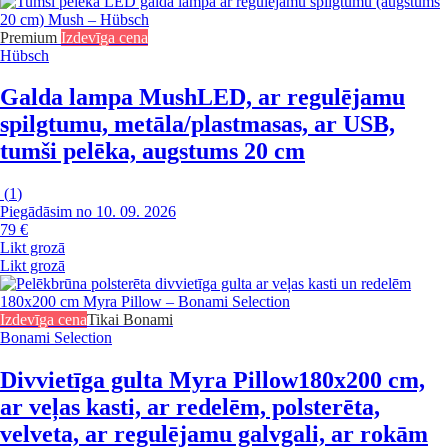
Premium
Izdevīga cena
Hübsch
Galda lampa Mush
LED, ar regulējamu
spilgtumu, metāla/plastmasas, ar USB,
tumši pelēka, augstums 20 cm
(
1
)
Piegādāsim no 10. 09. 2026
79 €
Likt grozā
Likt grozā
Izdevīga cena
Tikai Bonami
Bonami Selection
Divvietīga gulta Myra Pillow
180x200 cm,
ar veļas kasti, ar redelēm, polsterēta,
velveta, ar regulējamu galvgali, ar rokām