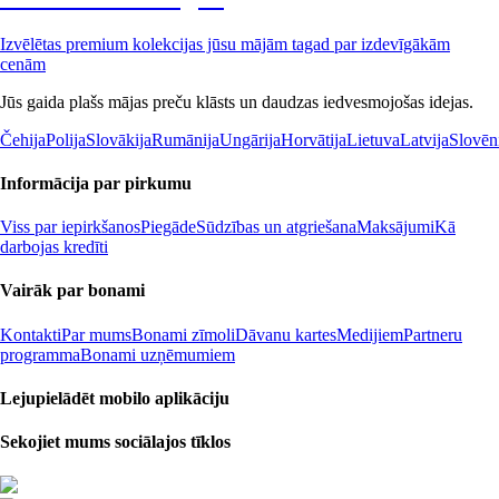
Izvēlētas premium kolekcijas jūsu mājām tagad par izdevīgākām
cenām
Jūs gaida plašs mājas preču klāsts un daudzas iedvesmojošas idejas.
Čehija
Polija
Slovākija
Rumānija
Ungārija
Horvātija
Lietuva
Latvija
Slovēn
Informācija par pirkumu
Viss par iepirkšanos
Piegāde
Sūdzības un atgriešana
Maksājumi
Kā
darbojas kredīti
Vairāk par bonami
Kontakti
Par mums
Bonami zīmoli
Dāvanu kartes
Medijiem
Partneru
programma
Bonami uzņēmumiem
Lejupielādēt mobilo aplikāciju
Sekojiet mums sociālajos tīklos