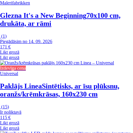
Malerifabrikken
Glezna It's a New Beginning
70x100 cm,
drukāta, ar rāmi
(
1
)
Piegādāsim no 14. 09. 2026
171 €
Likt grozā
Likt grozā
Izdevīga cena
Universal
Paklājs Linea
Sintētisks, ar īsu plūksnu,
oranžs/krēmkrāsas, 160x230 cm
(
15
)
Ir noliktavā
115 €
Likt grozā
Likt grozā