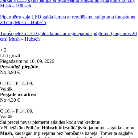
Sarkana LED galda lampa ar regulējamu spilgtumu (augstums 20 cm)
Mush – Hübsch
Piparmētru zaļa LED galda lampa ar regulējamu spilgtumu (augstums
20 cm) Mush – Hübsch
Tumši pelēka LED galda lampa ar regulējamu spilgtumu (augstums 20
cm) Mush – Hübsch
+
3
Likt grozā
Piegādāsim no 10. 09. 2026
Personīgā piegāde
No 3,90 €
·
C 10. – P 14. 09.
Vairāk
Piegāde uz adresi
No 4,30 €
·
C 10. – P 14. 09.
Vairāk
Šai precei nevar piemērot atlaides kodu vai kredītus
Vēl lielākām ērtībām
Hübsch
ir izstrādājis šo jaunumu – galda lampu
Mush
, kas tagad ir pieejama bez barošanas kabeļa. Tomēr tā saglabā