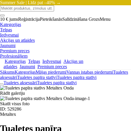
Summer Sale |
Līdz pat –40% →
10 € jums
Reģistrācija
Pieteikšanās
Salīdzināšana
Grozs
Menu
Kategorijas
Telpas
Iedvesmai
Akcijas un atlaides
Jaunumi
Premium preces
Profesionāļiem
Kategorijas
Telpas
Iedvesmai
Akcijas un
atlaides
Jaunumi
Premium preces
Sākums
Kategorijas
Mājas piederumi
Vannas istabas piederumi
Tualetes
aksesuāri
Tualetes papīra statīvi
Tualetes papīra statīvi
...
Tualetes aksesuāri
Tualetes papīra statīvi
Rādīt galeriju
Skatīt visus foto
ID: 529286
Metaltex
Tualetes papīra