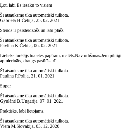
Ļoti labi Es iesaku to visiem
Šī atsauksme tika automātiski tulkota.
Gabriela H.
Čehija
,
25. 02. 2021
Stends ir pārsteidzošs un labi plašs
Šī atsauksme tika automātiski tulkota.
Pavlína K.
Čehija
,
06. 02. 2021
Lielisks turētājs tualetes papīram, matēts.Nav urbšanas.Jem pilnīgi
apmierināts, draugs pasūtīs arī.
Šī atsauksme tika automātiski tulkota.
Paulina P.
Polija
,
21. 01. 2021
Super
Šī atsauksme tika automātiski tulkota.
Gyuláné B.
Ungārija
,
07. 01. 2021
Praktisks, labi lietojams.
Šī atsauksme tika automātiski tulkota.
Viera M.
Slovākija
,
03. 12. 2020