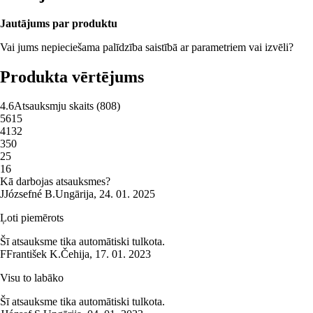
Jautājums par produktu
Vai jums nepieciešama palīdzība saistībā ar parametriem vai izvēli?
Produkta vērtējums
4.6
Atsauksmju skaits
(
808
)
5
615
4
132
3
50
2
5
1
6
Kā darbojas atsauksmes?
J
Józsefné B.
Ungārija
,
24. 01. 2025
Ļoti piemērots
Šī atsauksme tika automātiski tulkota.
F
František K.
Čehija
,
17. 01. 2023
Visu to labāko
Šī atsauksme tika automātiski tulkota.