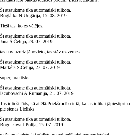
Šī atsauksme tika automātiski tulkota.
Boglárka N.
Ungārija
,
15. 08. 2019
Tieši tas, ko es vēlējos.
Šī atsauksme tika automātiski tulkota.
Jana Š.
Čehija
,
29. 07. 2019
tas nav uzreiz jānovieto, tas stāv uz zemes.
Šī atsauksme tika automātiski tulkota.
Markéta S.
Čehija
,
27. 07. 2019
super, praktisks
Šī atsauksme tika automātiski tulkota.
Iacubovschi A.
Rumānija
,
21. 07. 2019
Tas ir tieši tāds, kā attēlā.Priekšrocība ir tā, ka tas ir tikai jāpiestiprina
pie sienas.Lielisks.
Šī atsauksme tika automātiski tulkota.
Bogusława J.
Polija
,
15. 07. 2019
gaišs un skaists, lai atbilstu manai pelēkajai vannas istabai