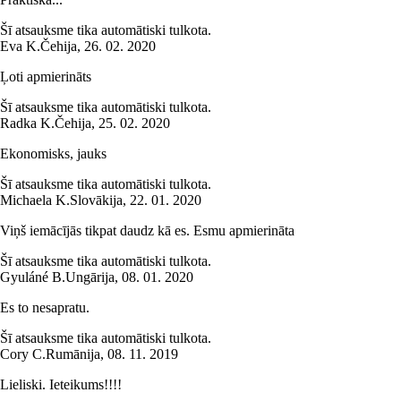
Šī atsauksme tika automātiski tulkota.
Eva K.
Čehija
,
26. 02. 2020
Ļoti apmierināts
Šī atsauksme tika automātiski tulkota.
Radka K.
Čehija
,
25. 02. 2020
Ekonomisks, jauks
Šī atsauksme tika automātiski tulkota.
Michaela K.
Slovākija
,
22. 01. 2020
Viņš iemācījās tikpat daudz kā es. Esmu apmierināta
Šī atsauksme tika automātiski tulkota.
Gyuláné B.
Ungārija
,
08. 01. 2020
Es to nesapratu.
Šī atsauksme tika automātiski tulkota.
Cory C.
Rumānija
,
08. 11. 2019
Lieliski. Ieteikums!!!!