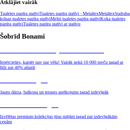
Atklājiet vairāk
Tualetes papīra statīvi
Tualetes papīra statīvi · Metaltex
Metaltex
Sudraba
krāsas tualetes papīra statīvi
Melni tualetes papīra statīvi
Koka tualetes
papīra statīvi
Tualetes papīra statīvi ar statīvu
Šobrīd Bonami
Summer Sale: līdz pat 40% atlaide
Iepērcieties, kamēr nav par vēlu! Vairāk nekā 10 000 preču tagad ar
līdz pat 40% atlaidi
Dārzs izdevīgāk
Jauns dārza, balkona un terases aprīkojums tagad izdevīgāk
Premium izdevīgāk
Izvēlētas premium kolekcijas jūsu mājām tagad par izdevīgākām
cenām