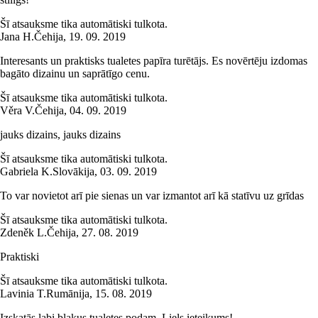
Šī atsauksme tika automātiski tulkota.
Jana H.
Čehija
,
19. 09. 2019
Interesants un praktisks tualetes papīra turētājs. Es novērtēju izdomas
bagāto dizainu un saprātīgo cenu.
Šī atsauksme tika automātiski tulkota.
Věra V.
Čehija
,
04. 09. 2019
jauks dizains, jauks dizains
Šī atsauksme tika automātiski tulkota.
Gabriela K.
Slovākija
,
03. 09. 2019
To var novietot arī pie sienas un var izmantot arī kā statīvu uz grīdas
Šī atsauksme tika automātiski tulkota.
Zdeněk L.
Čehija
,
27. 08. 2019
Praktiski
Šī atsauksme tika automātiski tulkota.
Lavinia T.
Rumānija
,
15. 08. 2019
Izskatās labi blakus tualetes podam. Liels ieteikums!