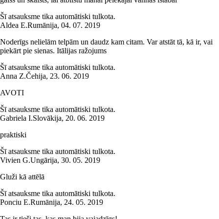
Šī atsauksme tika automātiski tulkota.
Aldea E.
Rumānija
,
04. 07. 2019
Noderīgs nelielām telpām un daudz kam citam. Var atstāt tā, kā ir, vai
piekārt pie sienas. Itālijas ražojums
Šī atsauksme tika automātiski tulkota.
Anna Z.
Čehija
,
23. 06. 2019
AVOTI
Šī atsauksme tika automātiski tulkota.
Gabriela I.
Slovākija
,
20. 06. 2019
praktiski
Šī atsauksme tika automātiski tulkota.
Vivien G.
Ungārija
,
30. 05. 2019
Gluži kā attēlā
Šī atsauksme tika automātiski tulkota.
Ponciu E.
Rumānija
,
24. 05. 2019
Tas ir tieši tas, kas man bija vajadzīgs!