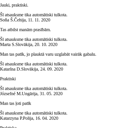
Jauki, praktiski.
Šī atsauksme tika automātiski tulkota.
Soňa Š.
Čehija
,
11. 11. 2020
Tas atbilst manām prasībām.
Šī atsauksme tika automātiski tulkota.
Marta S.
Slovākija
,
20. 10. 2020
Man tas patīk, jo plauktā varu uzglabāt vairāk gabalu.
Šī atsauksme tika automātiski tulkota.
Katarína D.
Slovākija
,
24. 09. 2020
Praktiski
Šī atsauksme tika automātiski tulkota.
Józsefné M.
Ungārija
,
31. 05. 2020
Man tas ļoti patīk
Šī atsauksme tika automātiski tulkota.
Katarzyna P.
Polija
,
16. 04. 2020
Praktiska...