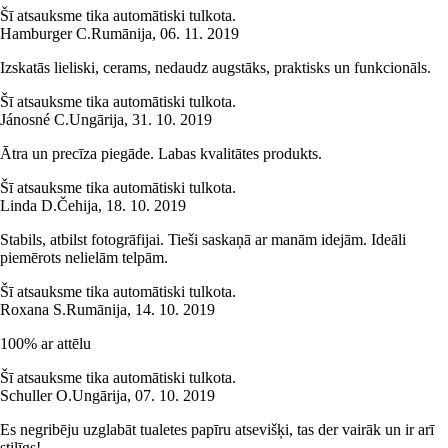
Šī atsauksme tika automātiski tulkota.
Hamburger C.
Rumānija
,
06. 11. 2019
Izskatās lieliski, cerams, nedaudz augstāks, praktisks un funkcionāls.
Šī atsauksme tika automātiski tulkota.
Jánosné C.
Ungārija
,
31. 10. 2019
Ātra un precīza piegāde. Labas kvalitātes produkts.
Šī atsauksme tika automātiski tulkota.
Linda D.
Čehija
,
18. 10. 2019
Stabils, atbilst fotogrāfijai. Tieši saskaņā ar manām idejām. Ideāli
piemērots nelielām telpām.
Šī atsauksme tika automātiski tulkota.
Roxana S.
Rumānija
,
14. 10. 2019
100% ar attēlu
Šī atsauksme tika automātiski tulkota.
Schuller O.
Ungārija
,
07. 10. 2019
Es negribēju uzglabāt tualetes papīru atsevišķi, tas der vairāk un ir arī
stilīgs!