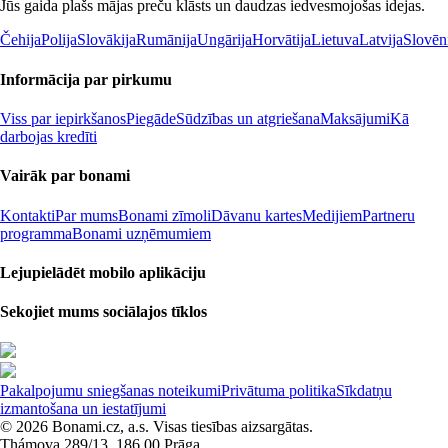
Jūs gaida plašs mājas preču klāsts un daudzas iedvesmojošas idejas.
Čehija
Polija
Slovākija
Rumānija
Ungārija
Horvātija
Lietuva
Latvija
Slovēn
Informācija par pirkumu
Viss par iepirkšanos
Piegāde
Sūdzības un atgriešana
Maksājumi
Kā
darbojas kredīti
Vairāk par bonami
Kontakti
Par mums
Bonami zīmoli
Dāvanu kartes
Medijiem
Partneru
programma
Bonami uzņēmumiem
Lejupielādēt mobilo aplikāciju
Sekojiet mums sociālajos tīklos
Pakalpojumu sniegšanas noteikumi
Privātuma politika
Sīkdatņu
izmantošana un iestatījumi
© 2026 Bonami.cz, a.s. Visas tiesības aizsargātas.
Thámova 289/13, 186 00 Prāga