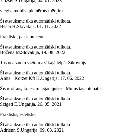
J
József S.
Ungārija
,
04. 01. 2023
viegls, mobils, piemērots mērķim.
Šī atsauksme tika automātiski tulkota.
Beata H.
Slovākija
,
01. 11. 2022
Praktiski, par labu cenu.
Šī atsauksme tika automātiski tulkota.
Božena M.
Slovākija
,
19. 08. 2022
Tas neaizņem vietu mazākajā telpā. Sikovnijs
Šī atsauksme tika automātiski tulkota.
Anita - Korzet Kft K.
Ungārija
,
17. 06. 2022
Šis ir otrais, ko esam iegādājušies. Mums tas ļoti patīk
Šī atsauksme tika automātiski tulkota.
Szigeti E.
Ungārija
,
26. 05. 2021
Praktisks, estētisks.
Šī atsauksme tika automātiski tulkota.
Adrienn S.
Ungārija
,
09. 03. 2021