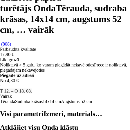
turētājs Onda
Tērauda, sudraba
krāsas, 14x14 cm, augstums 52
cm
, …
vairāk
(
808
)
Pārbaudīta kvalitāte
17,90 €
Likt grozā
Noliktavā > 5 gab., ko varam piegādāt nekavējoties
Prece ir noliktavā,
piegādājam nekavējoties
Piegāde uz adresi
No 4,30 €
·
T 12. – O 18. 08.
Vairāk
Tērauda
Sudraba krāsas
14x14 cm
Augstums 52 cm
Visi parametri
Izmēri, materiāls…
Atklājiet visu Onda klāstu