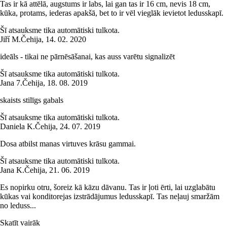
Tas ir kā attēlā, augstums ir labs, lai gan tas ir 16 cm, nevis 18 cm,
kūka, protams, iederas apakšā, bet to ir vēl vieglāk ievietot ledusskapī.
Šī atsauksme tika automātiski tulkota.
Jiří M.
Čehija
,
14. 02. 2020
ideāls - tikai ne pārnēsāšanai, kas auss varētu signalizēt
Šī atsauksme tika automātiski tulkota.
Jana 7.
Čehija
,
18. 08. 2019
skaists stilīgs gabals
Šī atsauksme tika automātiski tulkota.
Daniela K.
Čehija
,
24. 07. 2019
Dosa atbilst manas virtuves krāsu gammai.
Šī atsauksme tika automātiski tulkota.
Jana K.
Čehija
,
21. 06. 2019
Es nopirku otru, šoreiz kā kāzu dāvanu. Tas ir ļoti ērti, lai uzglabātu
kūkas vai konditorejas izstrādājumus ledusskapī. Tas neļauj smaržām
no leduss...
Skatīt vairāk