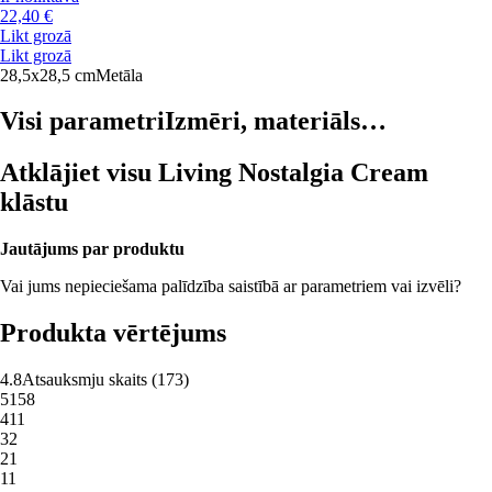
22,40 €
Likt grozā
Likt grozā
28,5x28,5 cm
Metāla
Visi parametri
Izmēri, materiāls…
Atklājiet visu Living Nostalgia Cream
klāstu
Jautājums par produktu
Vai jums nepieciešama palīdzība saistībā ar parametriem vai izvēli?
Produkta vērtējums
4.8
Atsauksmju skaits
(
173
)
5
158
4
11
3
2
2
1
1
1