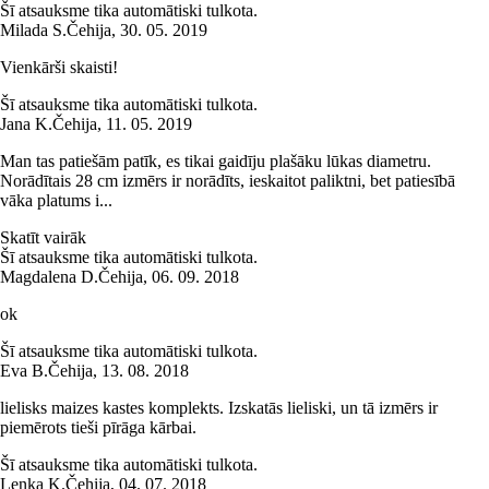
Šī atsauksme tika automātiski tulkota.
Milada S.
Čehija
,
30. 05. 2019
Vienkārši skaisti!
Šī atsauksme tika automātiski tulkota.
Jana K.
Čehija
,
11. 05. 2019
Man tas patiešām patīk, es tikai gaidīju plašāku lūkas diametru.
Norādītais 28 cm izmērs ir norādīts, ieskaitot paliktni, bet patiesībā
vāka platums i...
Skatīt vairāk
Šī atsauksme tika automātiski tulkota.
Magdalena D.
Čehija
,
06. 09. 2018
ok
Šī atsauksme tika automātiski tulkota.
Eva B.
Čehija
,
13. 08. 2018
lielisks maizes kastes komplekts. Izskatās lieliski, un tā izmērs ir
piemērots tieši pīrāga kārbai.
Šī atsauksme tika automātiski tulkota.
Lenka K.
Čehija
,
04. 07. 2018