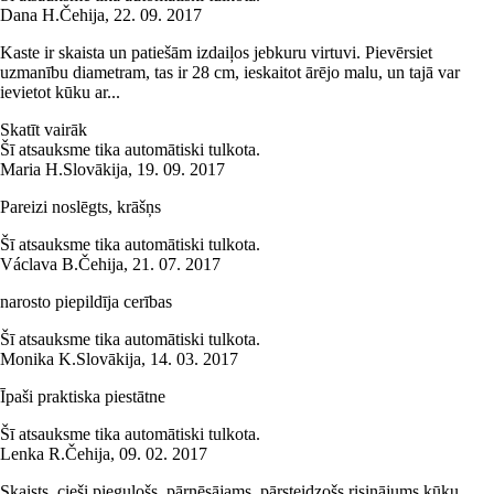
Dana H.
Čehija
,
22. 09. 2017
Kaste ir skaista un patiešām izdaiļos jebkuru virtuvi. Pievērsiet
uzmanību diametram, tas ir 28 cm, ieskaitot ārējo malu, un tajā var
ievietot kūku ar...
Skatīt vairāk
Šī atsauksme tika automātiski tulkota.
Maria H.
Slovākija
,
19. 09. 2017
Pareizi noslēgts, krāšņs
Šī atsauksme tika automātiski tulkota.
Václava B.
Čehija
,
21. 07. 2017
narosto piepildīja cerības
Šī atsauksme tika automātiski tulkota.
Monika K.
Slovākija
,
14. 03. 2017
Īpaši praktiska piestātne
Šī atsauksme tika automātiski tulkota.
Lenka R.
Čehija
,
09. 02. 2017
Skaists, cieši pieguļošs, pārnēsājams, pārsteidzošs risinājums kūku