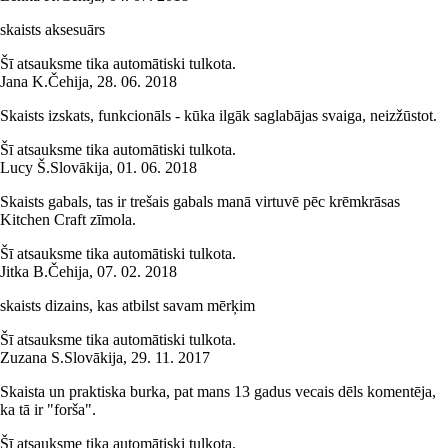
skaists aksesuārs
Šī atsauksme tika automātiski tulkota.
Jana K.
Čehija
,
28. 06. 2018
Skaists izskats, funkcionāls - kūka ilgāk saglabājas svaiga, neizžūstot.
Šī atsauksme tika automātiski tulkota.
Lucy Š.
Slovākija
,
01. 06. 2018
Skaists gabals, tas ir trešais gabals manā virtuvē pēc krēmkrāsas
Kitchen Craft zīmola.
Šī atsauksme tika automātiski tulkota.
Jitka B.
Čehija
,
07. 02. 2018
skaists dizains, kas atbilst savam mērķim
Šī atsauksme tika automātiski tulkota.
Zuzana S.
Slovākija
,
29. 11. 2017
Skaista un praktiska burka, pat mans 13 gadus vecais dēls komentēja,
ka tā ir "forša".
Šī atsauksme tika automātiski tulkota.