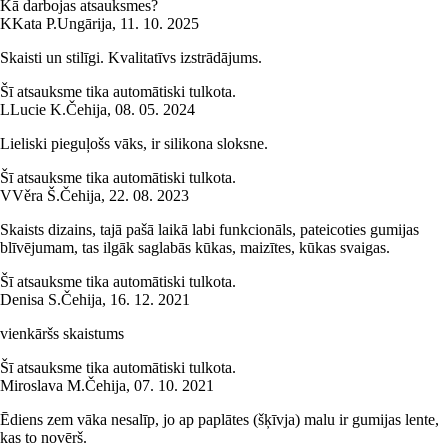
Kā darbojas atsauksmes?
K
Kata P.
Ungārija
,
11. 10. 2025
Skaisti un stilīgi. Kvalitatīvs izstrādājums.
Šī atsauksme tika automātiski tulkota.
L
Lucie K.
Čehija
,
08. 05. 2024
Lieliski pieguļošs vāks, ir silikona sloksne.
Šī atsauksme tika automātiski tulkota.
V
Věra Š.
Čehija
,
22. 08. 2023
Skaists dizains, tajā pašā laikā labi funkcionāls, pateicoties gumijas
blīvējumam, tas ilgāk saglabās kūkas, maizītes, kūkas svaigas.
Šī atsauksme tika automātiski tulkota.
Denisa S.
Čehija
,
16. 12. 2021
vienkāršs skaistums
Šī atsauksme tika automātiski tulkota.
Miroslava M.
Čehija
,
07. 10. 2021
Ēdiens zem vāka nesalīp, jo ap paplātes (šķīvja) malu ir gumijas lente,
kas to novērš.