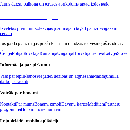
Jauns dārza, balkona un terases aprīkojums tagad izdevīgāk
Premium izdevīgāk
Izvēlētas premium kolekcijas jūsu mājām tagad par izdevīgākām
cenām
Jūs gaida plašs mājas preču klāsts un daudzas iedvesmojošas idejas.
Čehija
Polija
Slovākija
Rumānija
Ungārija
Horvātija
Lietuva
Latvija
Slovēn
Informācija par pirkumu
Viss par iepirkšanos
Piegāde
Sūdzības un atgriešana
Maksājumi
Kā
darbojas kredīti
Vairāk par bonami
Kontakti
Par mums
Bonami zīmoli
Dāvanu kartes
Medijiem
Partneru
programma
Bonami uzņēmumiem
Lejupielādēt mobilo aplikāciju