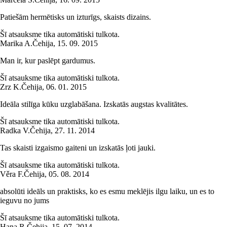
Patiešām hermētisks un izturīgs, skaists dizains.
Šī atsauksme tika automātiski tulkota.
Marika A.
Čehija
,
15. 09. 2015
Man ir, kur paslēpt gardumus.
Šī atsauksme tika automātiski tulkota.
Zrz K.
Čehija
,
06. 01. 2015
Ideāla stilīga kūku uzglabāšana. Izskatās augstas kvalitātes.
Šī atsauksme tika automātiski tulkota.
Radka V.
Čehija
,
27. 11. 2014
Tas skaisti izgaismo gaiteni un izskatās ļoti jauki.
Šī atsauksme tika automātiski tulkota.
Věra F.
Čehija
,
05. 08. 2014
absolūti ideāls un praktisks, ko es esmu meklējis ilgu laiku, un es to
ieguvu no jums
Šī atsauksme tika automātiski tulkota.
Hana R.
Čehija
,
15. 07. 2014