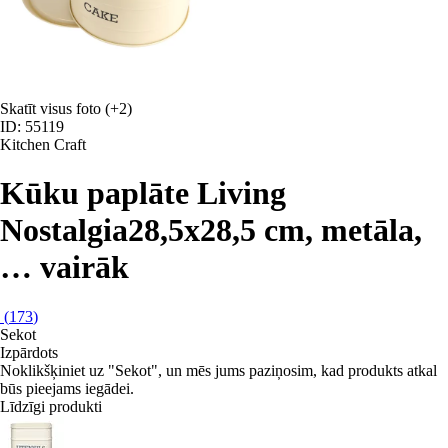
Skatīt visus foto
(+2)
ID: 55119
Kitchen Craft
Kūku paplāte Living
Nostalgia
28,5x28,5 cm, metāla
,
…
vairāk
(
173
)
Sekot
Izpārdots
Noklikšķiniet uz "Sekot", un mēs jums paziņosim, kad produkts atkal
būs pieejams iegādei.
Līdzīgi produkti