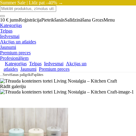
Summer Sale |
Līdz pat –40% →
10 € jums
Reģistrācija
Pieteikšanās
Salīdzināšana
Grozs
Menu
Kategorijas
Telpas
Iedvesmai
Akcijas un atlaides
Jaunumi
Premium preces
Profesionāļiem
Kategorijas
Telpas
Iedvesmai
Akcijas un
atlaides
Jaunumi
Premium preces
...
Servēšanas palīgrīki
Paplātes
Rādīt galeriju