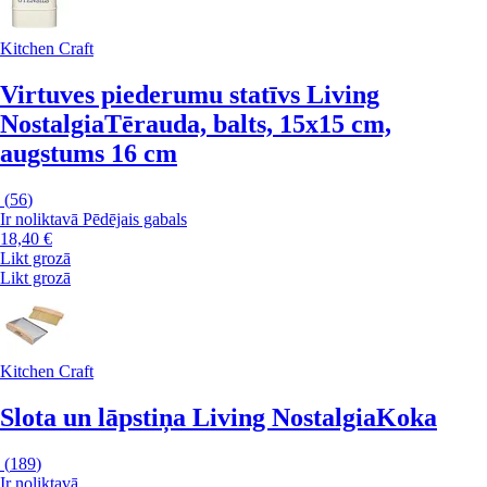
Kitchen Craft
Virtuves piederumu statīvs Living
Nostalgia
Tērauda, balts, 15x15 cm,
augstums 16 cm
(
56
)
Ir noliktavā
Pēdējais gabals
18,40 €
Likt grozā
Likt grozā
Kitchen Craft
Slota un lāpstiņa Living Nostalgia
Koka
(
189
)
Ir noliktavā