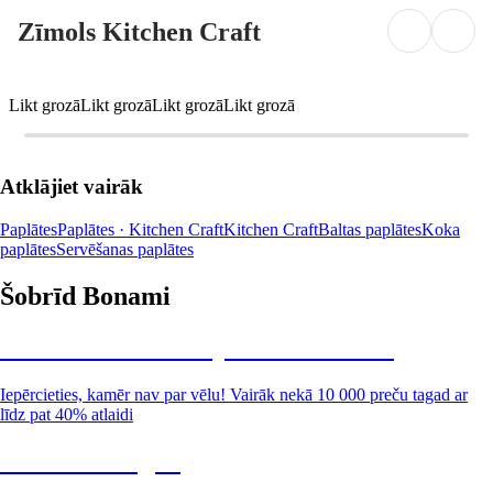
Zīmols Kitchen Craft
Likt grozā
Likt grozā
Likt grozā
Likt grozā
Atklājiet vairāk
Paplātes
Paplātes · Kitchen Craft
Kitchen Craft
Baltas paplātes
Koka
paplātes
Servēšanas paplātes
Šobrīd Bonami
Summer Sale: līdz pat 40% atlaide
Iepērcieties, kamēr nav par vēlu! Vairāk nekā 10 000 preču tagad ar
līdz pat 40% atlaidi
Dārzs izdevīgāk