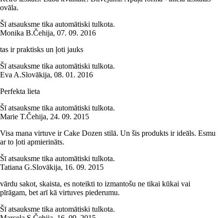
ovāla.
Šī atsauksme tika automātiski tulkota.
Monika B.
Čehija
,
07. 09. 2016
tas ir praktisks un ļoti jauks
Šī atsauksme tika automātiski tulkota.
Eva A.
Slovākija
,
08. 01. 2016
Perfekta lieta
Šī atsauksme tika automātiski tulkota.
Marie T.
Čehija
,
24. 09. 2015
Visa mana virtuve ir Cake Dozen stilā. Un šis produkts ir ideāls. Esmu
ar to ļoti apmierināts.
Šī atsauksme tika automātiski tulkota.
Tatiana G.
Slovākija
,
16. 09. 2015
vārdu sakot, skaista, es noteikti to izmantošu ne tikai kūkai vai
pīrāgam, bet arī kā virtuves piederumu.
Šī atsauksme tika automātiski tulkota.
Marcela S.
Čehija
,
16. 09. 2015