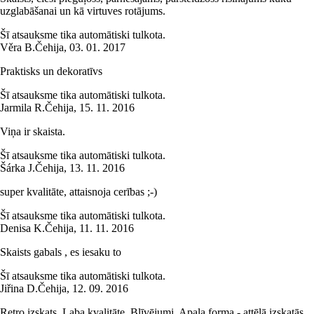
uzglabāšanai un kā virtuves rotājums.
Šī atsauksme tika automātiski tulkota.
Věra B.
Čehija
,
03. 01. 2017
Praktisks un dekoratīvs
Šī atsauksme tika automātiski tulkota.
Jarmila R.
Čehija
,
15. 11. 2016
Viņa ir skaista.
Šī atsauksme tika automātiski tulkota.
Šárka J.
Čehija
,
13. 11. 2016
super kvalitāte, attaisnoja cerības ;-)
Šī atsauksme tika automātiski tulkota.
Denisa K.
Čehija
,
11. 11. 2016
Skaists gabals , es iesaku to
Šī atsauksme tika automātiski tulkota.
Jiřina D.
Čehija
,
12. 09. 2016
Retro izskats. Laba kvalitāte. Blīvējumi. Apaļa forma - attēlā izskatās