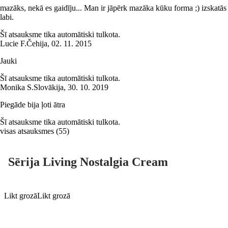
mazāks, nekā es gaidīju... Man ir jāpērk mazāka kūku forma ;) izskatās
labi.
Šī atsauksme tika automātiski tulkota.
Lucie F.
Čehija
,
02. 11. 2015
Jauki
Šī atsauksme tika automātiski tulkota.
Monika S.
Slovākija
,
30. 10. 2019
Piegāde bija ļoti ātra
Šī atsauksme tika automātiski tulkota.
visas atsauksmes
(
55
)
Sērija Living Nostalgia Cream
Likt grozā
Likt grozā