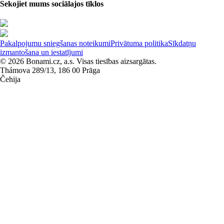
Sekojiet mums sociālajos tīklos
Pakalpojumu sniegšanas noteikumi
Privātuma politika
Sīkdatņu
izmantošana un iestatījumi
© 2026 Bonami.cz, a.s. Visas tiesības aizsargātas.
Thámova 289/13, 186 00 Prāga
Čehija