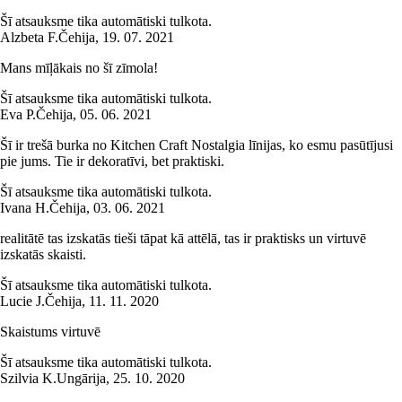
Šī atsauksme tika automātiski tulkota.
Alzbeta F.
Čehija
,
19. 07. 2021
Mans mīļākais no šī zīmola!
Šī atsauksme tika automātiski tulkota.
Eva P.
Čehija
,
05. 06. 2021
Šī ir trešā burka no Kitchen Craft Nostalgia līnijas, ko esmu pasūtījusi
pie jums. Tie ir dekoratīvi, bet praktiski.
Šī atsauksme tika automātiski tulkota.
Ivana H.
Čehija
,
03. 06. 2021
realitātē tas izskatās tieši tāpat kā attēlā, tas ir praktisks un virtuvē
izskatās skaisti.
Šī atsauksme tika automātiski tulkota.
Lucie J.
Čehija
,
11. 11. 2020
Skaistums virtuvē
Šī atsauksme tika automātiski tulkota.
Szilvia K.
Ungārija
,
25. 10. 2020