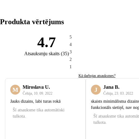
Produkta vērtējums
4.7
5
4
3
Atsauksmju skaits
(
35
)
2
1
Kā darbojas atsauksmes?
Miroslava U.
Jana B.
M
J
Čehija
,
10. 09. 2022
Čehija
,
23. 03. 2022
Jauks dizains, labi turas rokā
skaists minimālisma dizains
funkcionāls sietiņš, nav no
Šī atsauksme tika automātiski
tulkota.
Šī atsauksme tika automāt
tulkota.