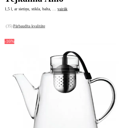
1,5 l, ar sietiņu, stikla, balta
, …
vairāk
(
35
)
Pārbaudīta kvalitāte
-16%