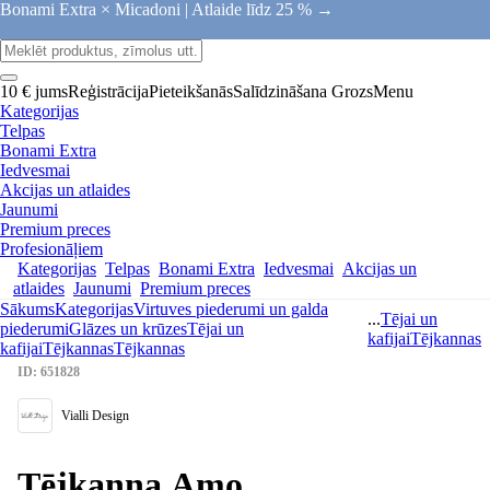
Bonami Extra × Micadoni |
Atlaide līdz 25 % →
10 € jums
Reģistrācija
Pieteikšanās
Salīdzināšana
Grozs
Menu
Kategorijas
Telpas
Bonami Extra
Iedvesmai
Akcijas un atlaides
Jaunumi
Premium preces
Profesionāļiem
Kategorijas
Telpas
Bonami Extra
Iedvesmai
Akcijas un
atlaides
Jaunumi
Premium preces
Sākums
Kategorijas
Virtuves piederumi un galda
...
Tējai un
piederumi
Glāzes un krūzes
Tējai un
kafijai
Tējkannas
kafijai
Tējkannas
Tējkannas
ID: 651828
Vialli Design
Tējkanna Amo