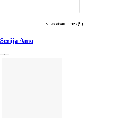
visas atsauksmes
(
9
)
Sērija Amo