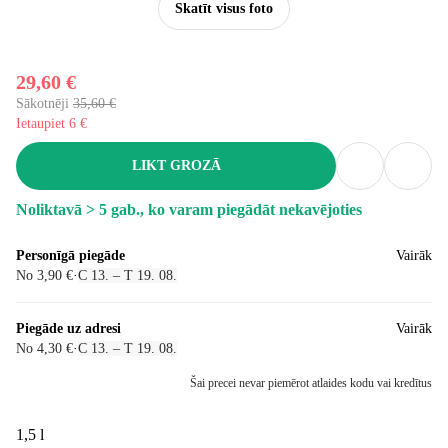
Skatīt visus foto
29,60 €
Sākotnēji
35,60 €
Ietaupiet 6 €
LIKT GROZĀ
Noliktavā > 5 gab., ko varam piegādāt nekavējoties
Personīgā piegāde
Vairāk
No 3,90 €
·
C 13. – T 19. 08.
Piegāde uz adresi
Vairāk
No 4,30 €
·
C 13. – T 19. 08.
Šai precei nevar piemērot atlaides kodu vai kredītus
1,5 l