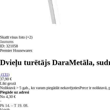
Skatīt visus foto
(+2)
Jaunums
ID: 321058
Premier Housewares
Dvieļu turētājs Dara
Metāla, sud
(
131
)
37,90 €
Likt grozā
Noliktavā > 5 gab., ko varam piegādāt nekavējoties
Prece ir noliktavā,
Piegāde uz adresi
No 4,30 €
·
Pk 14. – T 19. 08.
Vairāk