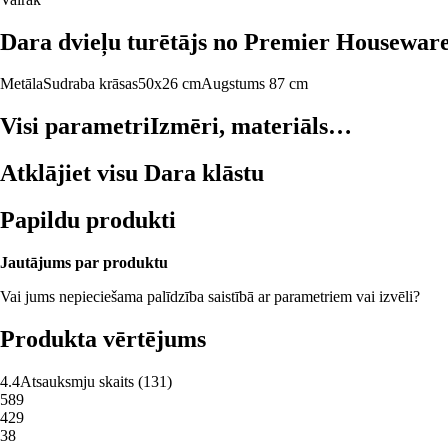
Dara dvieļu turētājs no Premier Housewares.
Metāla
Sudraba krāsas
50x26 cm
Augstums 87 cm
Visi parametri
Izmēri, materiāls…
Atklājiet visu Dara klāstu
Papildu produkti
Jautājums par produktu
Vai jums nepieciešama palīdzība saistībā ar parametriem vai izvēli?
Produkta vērtējums
4.4
Atsauksmju skaits
(
131
)
5
89
4
29
3
8