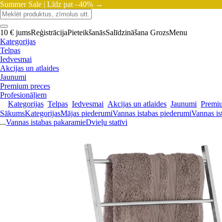
Summer Sale |
Līdz pat –40% →
10 € jums
Reģistrācija
Pieteikšanās
Salīdzināšana
Grozs
Menu
Kategorijas
Telpas
Iedvesmai
Akcijas un atlaides
Jaunumi
Premium preces
Profesionāļiem
Kategorijas
Telpas
Iedvesmai
Akcijas un atlaides
Jaunumi
Premi
Sākums
Kategorijas
Mājas piederumi
Vannas istabas piederumi
Vannas is
...
Vannas istabas pakaramie
Dvieļu statīvi