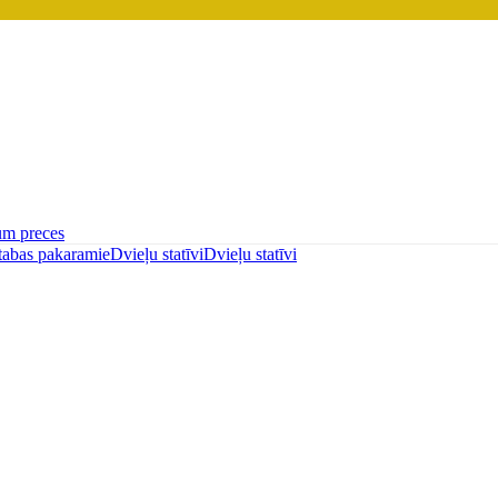
um preces
tabas pakaramie
Dvieļu statīvi
Dvieļu statīvi