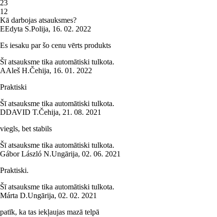
2
3
1
2
Kā darbojas atsauksmes?
E
Edyta S.
Polija
,
16. 02. 2022
Es iesaku par šo cenu vērts produkts
Šī atsauksme tika automātiski tulkota.
A
Aleš H.
Čehija
,
16. 01. 2022
Praktiski
Šī atsauksme tika automātiski tulkota.
D
DAVID T.
Čehija
,
21. 08. 2021
viegls, bet stabils
Šī atsauksme tika automātiski tulkota.
Gábor László N.
Ungārija
,
02. 06. 2021
Praktiski.
Šī atsauksme tika automātiski tulkota.
Márta D.
Ungārija
,
02. 02. 2021
patīk, ka tas iekļaujas mazā telpā