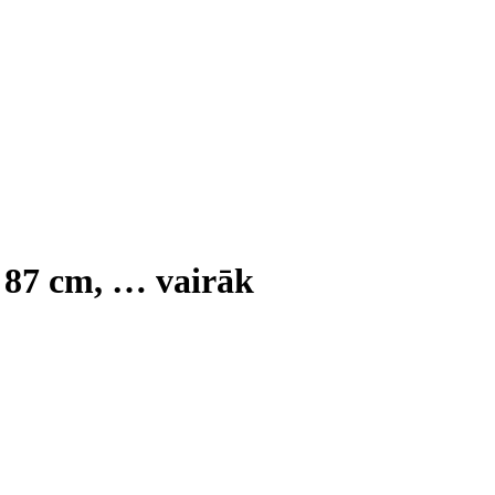
 87 cm
, …
vairāk