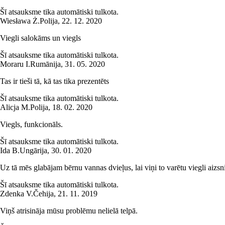
Šī atsauksme tika automātiski tulkota.
Wiesława Ż.
Polija
,
22. 12. 2020
Viegli salokāms un viegls
Šī atsauksme tika automātiski tulkota.
Moraru I.
Rumānija
,
31. 05. 2020
Tas ir tieši tā, kā tas tika prezentēts
Šī atsauksme tika automātiski tulkota.
Alicja M.
Polija
,
18. 02. 2020
Viegls, funkcionāls.
Šī atsauksme tika automātiski tulkota.
Ida B.
Ungārija
,
30. 01. 2020
Uz tā mēs glabājam bērnu vannas dvieļus, lai viņi to varētu viegli aizsn
Šī atsauksme tika automātiski tulkota.
Zdenka V.
Čehija
,
21. 11. 2019
Viņš atrisināja mūsu problēmu nelielā telpā.