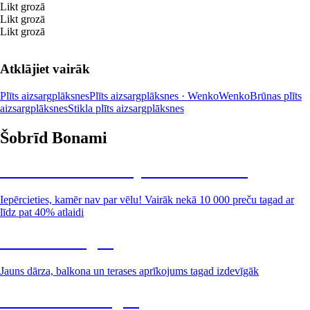
Likt grozā
Likt grozā
Likt grozā
Atklājiet vairāk
Plīts aizsargplāksnes
Plīts aizsargplāksnes · Wenko
Wenko
Brūnas plīts
aizsargplāksnes
Stikla plīts aizsargplāksnes
Šobrīd Bonami
Summer Sale: līdz pat 40% atlaide
Iepērcieties, kamēr nav par vēlu! Vairāk nekā 10 000 preču tagad ar
līdz pat 40% atlaidi
Dārzs izdevīgāk
Jauns dārza, balkona un terases aprīkojums tagad izdevīgāk
Premium izdevīgāk