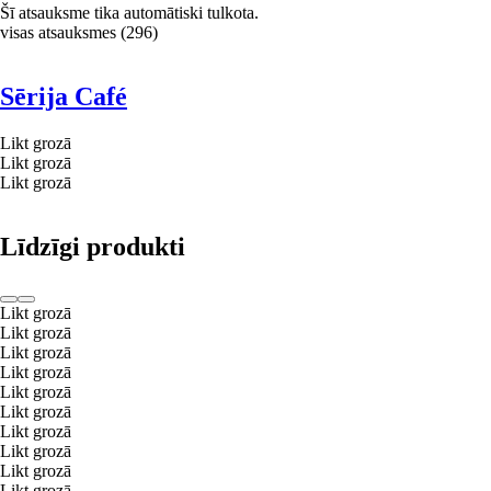
Šī atsauksme tika automātiski tulkota.
visas atsauksmes
(
296
)
Sērija Café
Likt grozā
Likt grozā
Likt grozā
Līdzīgi produkti
Likt grozā
Likt grozā
Likt grozā
Likt grozā
Likt grozā
Likt grozā
Likt grozā
Likt grozā
Likt grozā
Likt grozā