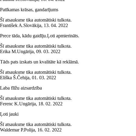
Patīkamas krāsas, gandarījums
Šī atsauksme tika automātiski tulkota.
František A.
Slovākija
,
13. 04. 2022
Prece tāda, kādu gaidīju.Ļoti apmierināts.
Šī atsauksme tika automātiski tulkota.
Erika M.
Ungārija
,
09. 03. 2022
Tāds pats izskats un kvalitāte kā reklāmā.
Šī atsauksme tika automātiski tulkota.
Eliška Š.
Čehija
,
01. 03. 2022
Laba flīžu aizsardzība
Šī atsauksme tika automātiski tulkota.
Ferenc K.
Ungārija
,
18. 02. 2022
Ļoti jauki
Šī atsauksme tika automātiski tulkota.
Waldemar P.
Polija
,
16. 02. 2022