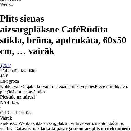
Wenko
Plīts sienas
aizsargplāksne Café
Rūdīta
stikla, brūna, apdrukāta, 60x50
cm
, …
vairāk
(
753
)
Pārbaudīta kvalitāte
48 €
Likt grozā
Noliktavā > 5 gab., ko varam piegādāt nekavējoties
Prece ir noliktavā,
piegādājam nekavējoties
Piegāde uz adresi
No 4,30 €
·
C 13. – T 19. 08.
Vairāk
Praktisko Wenko stikla aizsargplāksni virtuvē var izmantot dažādos
veidos.
Gatavošanas laikā tā pasargā sienu aiz plīts no netīrumiem
,