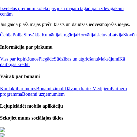
Izvēlētas premium kolekcijas jūsu mājām tagad par izdevīgākām
cenām
Jūs gaida plašs mājas preču klāsts un daudzas iedvesmojošas idejas.
Čehija
Polija
Slovākija
Rumānija
Ungārija
Horvātija
Lietuva
Latvija
Slovēn
Informācija par pirkumu
Viss par iepirkšanos
Piegāde
Sūdzības un atgriešana
Maksājumi
Kā
darbojas kredīti
Vairāk par bonami
Kontakti
Par mums
Bonami zīmoli
Dāvanu kartes
Medijiem
Partneru
programma
Bonami uzņēmumiem
Lejupielādēt mobilo aplikāciju
Sekojiet mums sociālajos tīklos