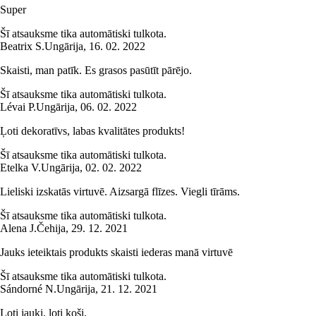
Super
Šī atsauksme tika automātiski tulkota.
Beatrix S.
Ungārija
,
16. 02. 2022
Skaisti, man patīk. Es grasos pasūtīt pārējo.
Šī atsauksme tika automātiski tulkota.
Lévai P.
Ungārija
,
06. 02. 2022
Ļoti dekoratīvs, labas kvalitātes produkts!
Šī atsauksme tika automātiski tulkota.
Etelka V.
Ungārija
,
02. 02. 2022
Lieliski izskatās virtuvē. Aizsargā flīzes. Viegli tīrāms.
Šī atsauksme tika automātiski tulkota.
Alena J.
Čehija
,
29. 12. 2021
Jauks ieteiktais produkts skaisti iederas manā virtuvē
Šī atsauksme tika automātiski tulkota.
Sándorné N.
Ungārija
,
21. 12. 2021
Ļoti jauki, ļoti koši.