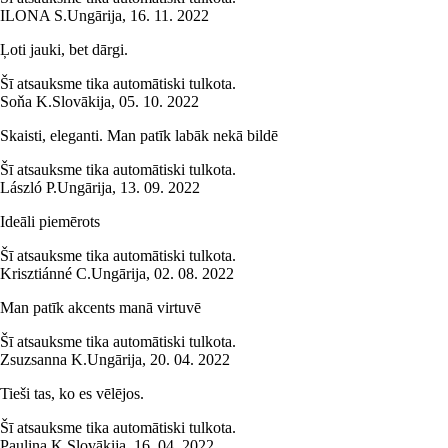
ILONA S.
Ungārija
,
16. 11. 2022
Ļoti jauki, bet dārgi.
Šī atsauksme tika automātiski tulkota.
Soňa K.
Slovākija
,
05. 10. 2022
Skaisti, eleganti. Man patīk labāk nekā bildē
Šī atsauksme tika automātiski tulkota.
László P.
Ungārija
,
13. 09. 2022
Ideāli piemērots
Šī atsauksme tika automātiski tulkota.
Krisztiánné C.
Ungārija
,
02. 08. 2022
Man patīk akcents manā virtuvē
Šī atsauksme tika automātiski tulkota.
Zsuzsanna K.
Ungārija
,
20. 04. 2022
Tieši tas, ko es vēlējos.
Šī atsauksme tika automātiski tulkota.
Paulina K.
Slovākija
,
16. 04. 2022