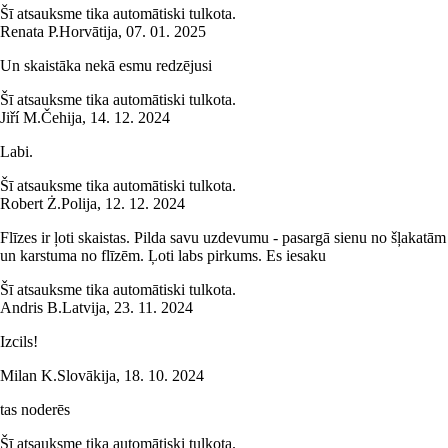
Šī atsauksme tika automātiski tulkota.
Renata P.
Horvātija
,
07. 01. 2025
Un skaistāka nekā esmu redzējusi
Šī atsauksme tika automātiski tulkota.
Jiří M.
Čehija
,
14. 12. 2024
Labi.
Šī atsauksme tika automātiski tulkota.
Robert Ż.
Polija
,
12. 12. 2024
Flīzes ir ļoti skaistas. Pilda savu uzdevumu - pasargā sienu no šļakatām
un karstuma no flīzēm. Ļoti labs pirkums. Es iesaku
Šī atsauksme tika automātiski tulkota.
Andris B.
Latvija
,
23. 11. 2024
Izcils!
Milan K.
Slovākija
,
18. 10. 2024
tas noderēs
Šī atsauksme tika automātiski tulkota.