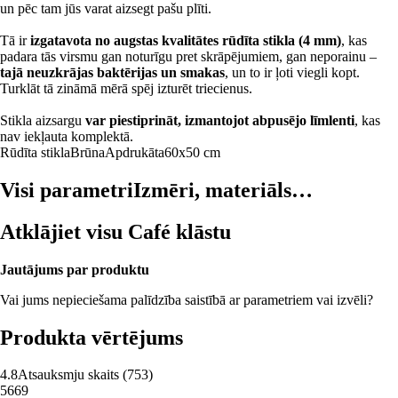
un pēc tam jūs varat aizsegt pašu plīti.
Tā ir
izgatavota no augstas kvalitātes rūdīta stikla (4 mm)
, kas
padara tās virsmu gan noturīgu pret skrāpējumiem, gan neporainu –
tajā neuzkrājas baktērijas un smakas
, un to ir ļoti viegli kopt.
Turklāt tā zināmā mērā spēj izturēt triecienus.
Stikla aizsargu
var piestiprināt, izmantojot abpusējo līmlenti
, kas
nav iekļauta komplektā.
Rūdīta stikla
Brūna
Apdrukāta
60x50 cm
Visi parametri
Izmēri, materiāls…
Atklājiet visu Café klāstu
Jautājums par produktu
Vai jums nepieciešama palīdzība saistībā ar parametriem vai izvēli?
Produkta vērtējums
4.8
Atsauksmju skaits
(
753
)
5
669