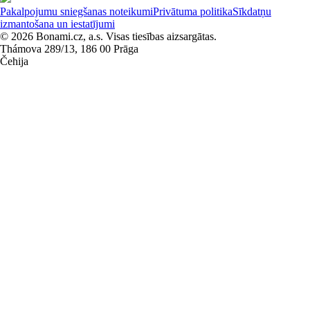
Pakalpojumu sniegšanas noteikumi
Privātuma politika
Sīkdatņu
izmantošana un iestatījumi
© 2026 Bonami.cz, a.s. Visas tiesības aizsargātas.
Thámova 289/13, 186 00 Prāga
Čehija