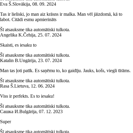
Eva Š.
Slovākija
,
08. 09. 2024
Tas ir lieliski, jo man aiz krāsns ir malka. Man vēl jāizdomā, kā to
labot. Citādi esmu apmierināts
Šī atsauksme tika automātiski tulkota.
Angelika K.
Čehija
,
25. 07. 2024
Skaisti, es iesaku to
Šī atsauksme tika automātiski tulkota.
Katalin B.
Ungārija
,
23. 07. 2024
Man tas ļoti patīk. Es saņēmu to, ko gaidīju. Jauks, košs, viegli tīrāms.
Šī atsauksme tika automātiski tulkota.
Rasa Š.
Lietuva
,
12. 06. 2024
Viss ir perfekts. Es to iesaku!
Šī atsauksme tika automātiski tulkota.
Сашка И.
Bulgārija
,
07. 12. 2023
Super
Šī atsauksme tika automātiski tulkota.