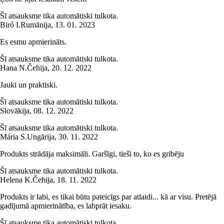
Šī atsauksme tika automātiski tulkota.
Biró I.
Rumānija
,
13. 01. 2023
Es esmu apmierināts.
Šī atsauksme tika automātiski tulkota.
Hana N.
Čehija
,
20. 12. 2022
Jauki un praktiski.
Šī atsauksme tika automātiski tulkota.
Slovākija
,
08. 12. 2022
Šī atsauksme tika automātiski tulkota.
Mária S.
Ungārija
,
30. 11. 2022
Produkts strādāja maksimāli. Garšīgi, tieši to, ko es gribēju
Šī atsauksme tika automātiski tulkota.
Helena K.
Čehija
,
18. 11. 2022
Produkts ir labi, es tikai būtu pateicīgs par atlaidi... kā ar visu. Pretējā
gadījumā apmierinātība, es labprāt iesaku.
Šī atsauksme tika automātiski tulkota.