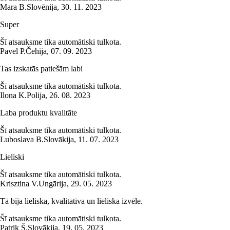
Mara B.
Slovēnija
,
30. 11. 2023
Super
Šī atsauksme tika automātiski tulkota.
Pavel P.
Čehija
,
07. 09. 2023
Tas izskatās patiešām labi
Šī atsauksme tika automātiski tulkota.
Ilona K.
Polija
,
26. 08. 2023
Laba produktu kvalitāte
Šī atsauksme tika automātiski tulkota.
Luboslava B.
Slovākija
,
11. 07. 2023
Lieliski
Šī atsauksme tika automātiski tulkota.
Krisztina V.
Ungārija
,
29. 05. 2023
Tā bija lieliska, kvalitatīva un lieliska izvēle.
Šī atsauksme tika automātiski tulkota.
Patrik Š.
Slovākija
,
19. 05. 2023