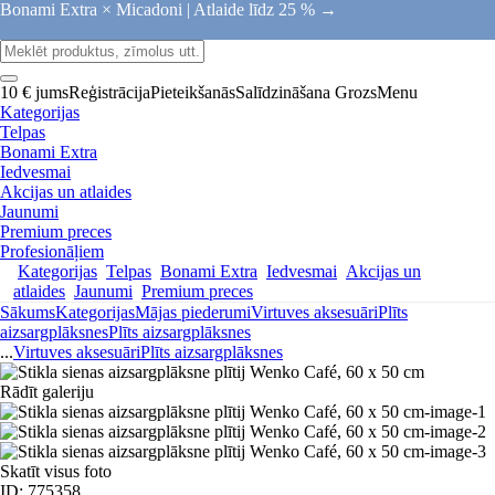
Bonami Extra × Micadoni |
Atlaide līdz 25 % →
10 € jums
Reģistrācija
Pieteikšanās
Salīdzināšana
Grozs
Menu
Kategorijas
Telpas
Bonami Extra
Iedvesmai
Akcijas un atlaides
Jaunumi
Premium preces
Profesionāļiem
Kategorijas
Telpas
Bonami Extra
Iedvesmai
Akcijas un
atlaides
Jaunumi
Premium preces
Sākums
Kategorijas
Mājas piederumi
Virtuves aksesuāri
Plīts
aizsargplāksnes
Plīts aizsargplāksnes
...
Virtuves aksesuāri
Plīts aizsargplāksnes
Rādīt galeriju
Skatīt visus foto
ID: 775358