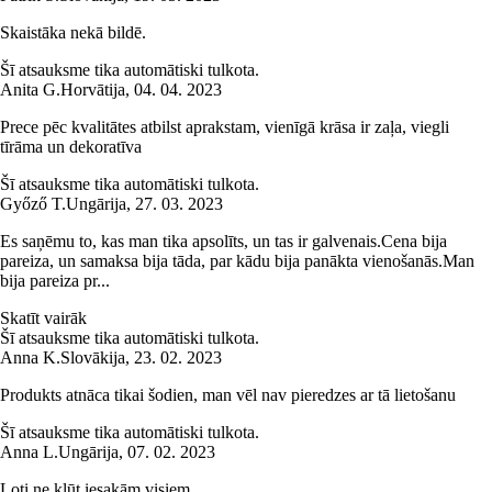
Skaistāka nekā bildē.
Šī atsauksme tika automātiski tulkota.
Anita G.
Horvātija
,
04. 04. 2023
Prece pēc kvalitātes atbilst aprakstam, vienīgā krāsa ir zaļa, viegli
tīrāma un dekoratīva
Šī atsauksme tika automātiski tulkota.
Győző T.
Ungārija
,
27. 03. 2023
Es saņēmu to, kas man tika apsolīts, un tas ir galvenais.Cena bija
pareiza, un samaksa bija tāda, par kādu bija panākta vienošanās.Man
bija pareiza pr...
Skatīt vairāk
Šī atsauksme tika automātiski tulkota.
Anna K.
Slovākija
,
23. 02. 2023
Produkts atnāca tikai šodien, man vēl nav pieredzes ar tā lietošanu
Šī atsauksme tika automātiski tulkota.
Anna L.
Ungārija
,
07. 02. 2023
Ļoti ne kļūt iesakām visiem