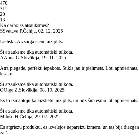
4
70
3
11
2
0
1
3
Kā darbojas atsauksmes?
S
Svatava P.
Čehija
,
02. 12. 2025
Lieliski. Aizsargā sienu aiz plīts.
Šī atsauksme tika automātiski tulkota.
A
Anna G.
Slovākija
,
19. 11. 2025
Ātra piegāde, perfekti iepakots. Stikls jau ir pielīmēts. Ļoti apmierināts,
iesaku.
Šī atsauksme tika automātiski tulkota.
O
Olga Z.
Slovākija
,
08. 10. 2025
Es to izmantoju kā aizslietni aiz plīts, un līdz šim esmu ļoti apmierināts.
Šī atsauksme tika automātiski tulkota.
Miluše H.
Čehija
,
29. 07. 2025
Es atgriezu produktu, es izvēlējos nepareizu izmēru, un tas bija diezgan
zaļš