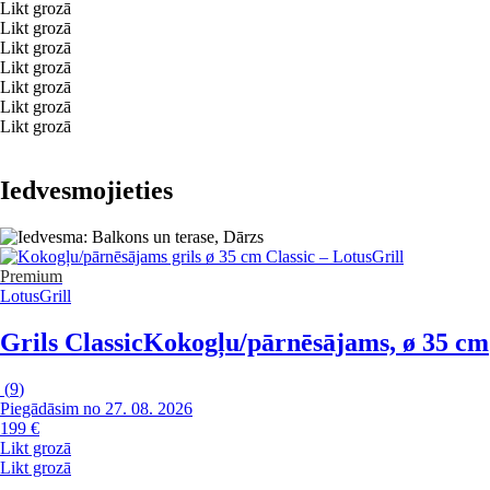
Likt grozā
Likt grozā
Likt grozā
Likt grozā
Likt grozā
Likt grozā
Likt grozā
Iedvesmojieties
Premium
LotusGrill
Grils Classic
Kokogļu/pārnēsājams, ø 35 cm
(
9
)
Piegādāsim no 27. 08. 2026
199 €
Likt grozā
Likt grozā