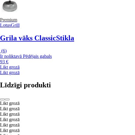
Premium
LotusGrill
Grila vāks Classic
Stikla
(
6
)
Ir noliktavā
Pēdējais gabals
93 €
Likt grozā
Likt grozā
Līdzīgi produkti
Likt grozā
Likt grozā
Likt grozā
Likt grozā
Likt grozā
Likt grozā