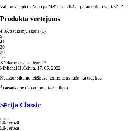
Vai jums nepieciešama palīdzība saistībā ar parametriem vai izvēli?
Produkta vērtējums
4.8
Atsauksmju skaits
(
6
)
5
5
4
1
3
0
2
0
1
0
Kā darbojas atsauksmes?
M
Michal H.
Čehija
,
17. 05. 2022
Neaiztur siltumu iekšpusē, termometrs rāda, kā tad, kad
Šī atsauksme tika automātiski tulkota.
Sērija Classic
Likt grozā
Likt grozā