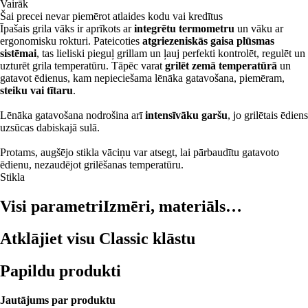
Vairāk
Šai precei nevar piemērot atlaides kodu vai kredītus
Īpašais grila vāks ir aprīkots ar
integrētu termometru
un vāku ar
ergonomisku rokturi. Pateicoties
atgriezeniskās gaisa plūsmas
sistēmai
, tas lieliski pieguļ grillam un ļauj perfekti kontrolēt, regulēt un
uzturēt grila temperatūru. Tāpēc varat
grilēt zemā temperatūrā
un
gatavot ēdienus, kam nepieciešama lēnāka gatavošana, piemēram,
steiku vai tītaru
.
Lēnāka gatavošana nodrošina arī
intensīvāku garšu
, jo grilētais ēdiens
uzsūcas dabiskajā sulā.
Protams, augšējo stikla vāciņu var atsegt, lai pārbaudītu gatavoto
ēdienu, nezaudējot grilēšanas temperatūru.
Stikla
Visi parametri
Izmēri, materiāls…
Atklājiet visu Classic klāstu
Papildu produkti
Jautājums par produktu