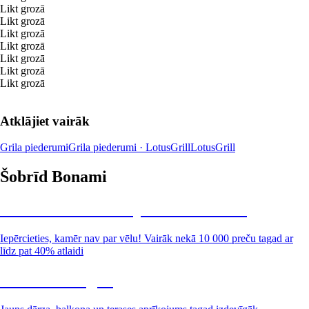
Likt grozā
Likt grozā
Likt grozā
Likt grozā
Likt grozā
Likt grozā
Likt grozā
Atklājiet vairāk
Grila piederumi
Grila piederumi · LotusGrill
LotusGrill
Šobrīd Bonami
Summer Sale: līdz pat 40% atlaide
Iepērcieties, kamēr nav par vēlu! Vairāk nekā 10 000 preču tagad ar
līdz pat 40% atlaidi
Dārzs izdevīgāk