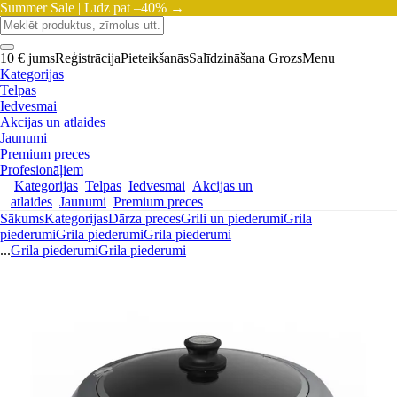
Summer Sale |
Līdz pat –40% →
10 € jums
Reģistrācija
Pieteikšanās
Salīdzināšana
Grozs
Menu
Kategorijas
Telpas
Iedvesmai
Akcijas un atlaides
Jaunumi
Premium preces
Profesionāļiem
Kategorijas
Telpas
Iedvesmai
Akcijas un
atlaides
Jaunumi
Premium preces
Sākums
Kategorijas
Dārza preces
Grili un piederumi
Grila
piederumi
Grila piederumi
Grila piederumi
...
Grila piederumi
Grila piederumi