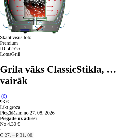
Skatīt visus foto
Premium
ID: 42555
LotusGrill
Grila vāks Classic
Stikla
, …
vairāk
(
6
)
93 €
Likt grozā
Piegādāsim no 27. 08. 2026
Piegāde uz adresi
No 4,30 €
·
C 27. – P 31. 08.