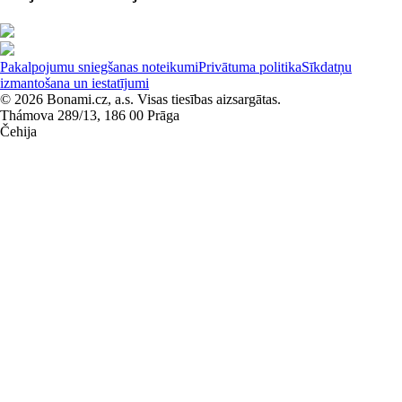
Pakalpojumu sniegšanas noteikumi
Privātuma politika
Sīkdatņu
izmantošana un iestatījumi
© 2026 Bonami.cz, a.s. Visas tiesības aizsargātas.
Thámova 289/13, 186 00 Prāga
Čehija