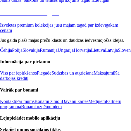
Jauns dārza, balkona un terases aprīkojums tagad izdevīgāk
Premium izdevīgāk
Izvēlētas premium kolekcijas jūsu mājām tagad par izdevīgākām
cenām
Jūs gaida plašs mājas preču klāsts un daudzas iedvesmojošas idejas.
Čehija
Polija
Slovākija
Rumānija
Ungārija
Horvātija
Lietuva
Latvija
Slovēn
Informācija par pirkumu
Viss par iepirkšanos
Piegāde
Sūdzības un atgriešana
Maksājumi
Kā
darbojas kredīti
Vairāk par bonami
Kontakti
Par mums
Bonami zīmoli
Dāvanu kartes
Medijiem
Partneru
programma
Bonami uzņēmumiem
Lejupielādēt mobilo aplikāciju
Sekojiet mums sociālajos tīklos