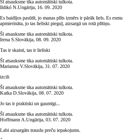
Šī atsauksme tika automātiski tulkota.
Ildikó N.
Ungārija
,
16. 09. 2020
Es baidījos pasūtīt, jo manas plīts izmērs ir pārāk liels. Es esmu
apmierināta, jo tas lieliski pieguļ, aizsargā un rotā plītiņu.
Šī atsauksme tika automātiski tulkota.
Irena S.
Slovākija
,
08. 09. 2020
Tas ir skaisti, tas ir lieliski
Šī atsauksme tika automātiski tulkota.
Marianna V.
Slovākija
,
31. 07. 2020
izcili
Šī atsauksme tika automātiski tulkota.
Katka D.
Slovākija
,
08. 07. 2020
Jo tas ir praktiski un gaumīgi...
Šī atsauksme tika automātiski tulkota.
Hoffmann A.
Ungārija
,
03. 07. 2020
Labi aizsargāts trauslu preču iepakojums.