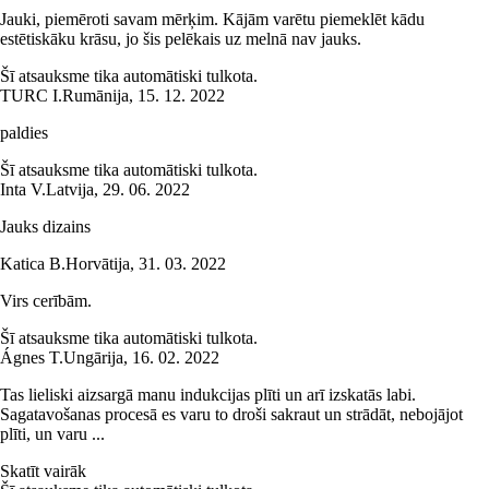
Jauki, piemēroti savam mērķim. Kājām varētu piemeklēt kādu
estētiskāku krāsu, jo šis pelēkais uz melnā nav jauks.
Šī atsauksme tika automātiski tulkota.
TURC I.
Rumānija
,
15. 12. 2022
paldies
Šī atsauksme tika automātiski tulkota.
Inta V.
Latvija
,
29. 06. 2022
Jauks dizains
Katica B.
Horvātija
,
31. 03. 2022
Virs cerībām.
Šī atsauksme tika automātiski tulkota.
Ágnes T.
Ungārija
,
16. 02. 2022
Tas lieliski aizsargā manu indukcijas plīti un arī izskatās labi.
Sagatavošanas procesā es varu to droši sakraut un strādāt, nebojājot
plīti, un varu ...
Skatīt vairāk