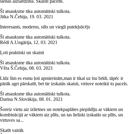
sienas aizsardzība. Skaisti pacelts.
Šī atsauksme tika automātiski tulkota.
Jitka N.
Čehija
,
19. 03. 2021
Interesants, moderns, silts un viegli putekļsūcējs
Šī atsauksme tika automātiski tulkota.
Rédl A.
Ungārija
,
12. 03. 2021
Ļoti praktiski un skaisti
Šī atsauksme tika automātiski tulkota.
Věra Š.
Čehija
,
08. 03. 2021
Līdz šim es esmu ļoti apmierināts,man ir tikai uz īsu brīdi, tāpēc ir
pārāk agri pārskatīt, bet tie izskatās skaisti, virtuve noteikti to pacels.
Šī atsauksme tika automātiski tulkota.
Darina N.
Slovākija
,
08. 01. 2021
Šoreiz vietu aiz izlietnes un notekpaplātes piepildīju ar vākiem un
kombinācijā ar vākiem aiz plīts, un tas lieliski izskatās uz plīts, un
virtuves sa...
Skatīt vairāk