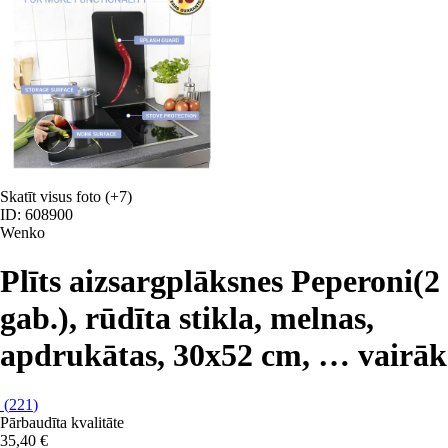
Skatīt visus foto
(+7)
ID: 608900
Wenko
Plīts aizsargplāksnes Peperoni
(2
gab.), rūdīta stikla, melnas,
apdrukātas, 30x52 cm
, …
vairāk
(
221
)
Pārbaudīta kvalitāte
35,40 €