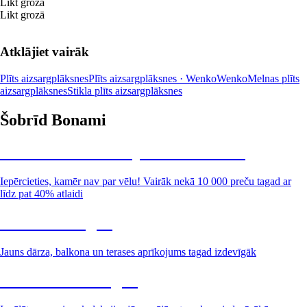
Likt grozā
Likt grozā
Atklājiet vairāk
Plīts aizsargplāksnes
Plīts aizsargplāksnes · Wenko
Wenko
Melnas plīts
aizsargplāksnes
Stikla plīts aizsargplāksnes
Šobrīd Bonami
Summer Sale: līdz pat 40% atlaide
Iepērcieties, kamēr nav par vēlu! Vairāk nekā 10 000 preču tagad ar
līdz pat 40% atlaidi
Dārzs izdevīgāk
Jauns dārza, balkona un terases aprīkojums tagad izdevīgāk
Premium izdevīgāk