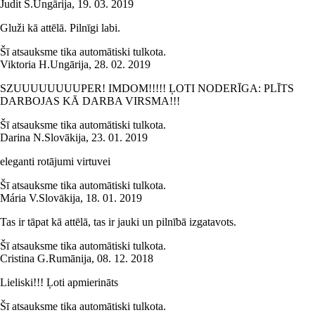
Judit S.
Ungārija
,
19. 03. 2019
Gluži kā attēlā. Pilnīgi labi.
Šī atsauksme tika automātiski tulkota.
Viktoria H.
Ungārija
,
28. 02. 2019
SZUUUUUUUUPER! IMDOM!!!!! ĻOTI NODERĪGA: PLĪTS
DARBOJAS KĀ DARBA VIRSMA!!!
Šī atsauksme tika automātiski tulkota.
Darina N.
Slovākija
,
23. 01. 2019
eleganti rotājumi virtuvei
Šī atsauksme tika automātiski tulkota.
Mária V.
Slovākija
,
18. 01. 2019
Tas ir tāpat kā attēlā, tas ir jauki un pilnībā izgatavots.
Šī atsauksme tika automātiski tulkota.
Cristina G.
Rumānija
,
08. 12. 2018
Lieliski!!! Ļoti apmierināts
Šī atsauksme tika automātiski tulkota.