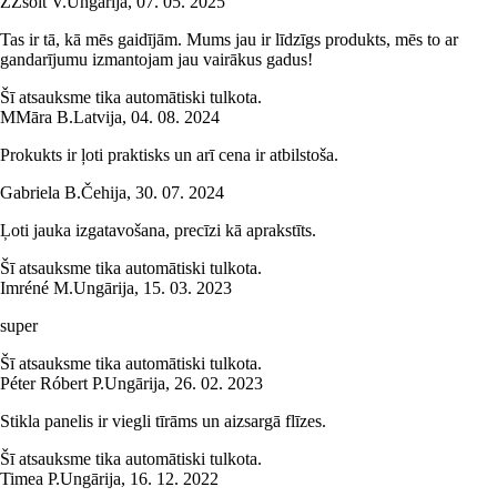
Z
Zsolt V.
Ungārija
,
07. 05. 2025
Tas ir tā, kā mēs gaidījām. Mums jau ir līdzīgs produkts, mēs to ar
gandarījumu izmantojam jau vairākus gadus!
Šī atsauksme tika automātiski tulkota.
M
Māra B.
Latvija
,
04. 08. 2024
Prokukts ir ļoti praktisks un arī cena ir atbilstoša.
Gabriela B.
Čehija
,
30. 07. 2024
Ļoti jauka izgatavošana, precīzi kā aprakstīts.
Šī atsauksme tika automātiski tulkota.
Imréné M.
Ungārija
,
15. 03. 2023
super
Šī atsauksme tika automātiski tulkota.
Péter Róbert P.
Ungārija
,
26. 02. 2023
Stikla panelis ir viegli tīrāms un aizsargā flīzes.
Šī atsauksme tika automātiski tulkota.
Timea P.
Ungārija
,
16. 12. 2022