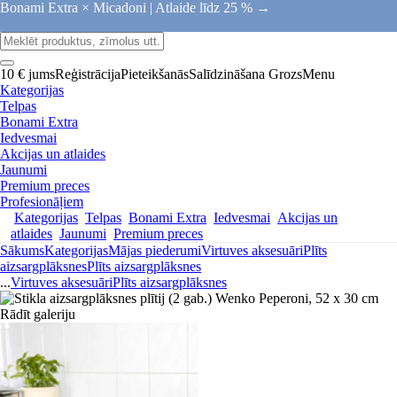
Bonami Extra × Micadoni |
Atlaide līdz 25 % →
10 € jums
Reģistrācija
Pieteikšanās
Salīdzināšana
Grozs
Menu
Kategorijas
Telpas
Bonami Extra
Iedvesmai
Akcijas un atlaides
Jaunumi
Premium preces
Profesionāļiem
Kategorijas
Telpas
Bonami Extra
Iedvesmai
Akcijas un
atlaides
Jaunumi
Premium preces
Sākums
Kategorijas
Mājas piederumi
Virtuves aksesuāri
Plīts
aizsargplāksnes
Plīts aizsargplāksnes
...
Virtuves aksesuāri
Plīts aizsargplāksnes
Rādīt galeriju