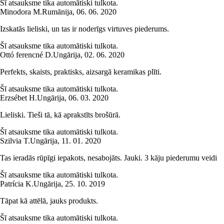
Šī atsauksme tika automātiski tulkota.
Minodora M.
Rumānija
,
06. 06. 2020
Izskatās lieliski, un tas ir noderīgs virtuves piederums.
Šī atsauksme tika automātiski tulkota.
Ottó ferencné D.
Ungārija
,
02. 06. 2020
Perfekts, skaists, praktisks, aizsargā keramikas plīti.
Šī atsauksme tika automātiski tulkota.
Erzsébet H.
Ungārija
,
06. 03. 2020
Lieliski. Tieši tā, kā aprakstīts brošūrā.
Šī atsauksme tika automātiski tulkota.
Szilvia T.
Ungārija
,
11. 01. 2020
Tas ieradās rūpīgi iepakots, nesabojāts. Jauki. 3 kāju piederumu veidi
Šī atsauksme tika automātiski tulkota.
Patrícia K.
Ungārija
,
25. 10. 2019
Tāpat kā attēlā, jauks produkts.
Šī atsauksme tika automātiski tulkota.