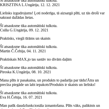
Šī atsauksme tika automātiski tulkota.
KRISZTINA L.
Ungārija
,
12. 12. 2021
Lielisks izgudrojums! Ļoti noderīga, tā aizsargā plīti, uz tās droši var
sakraut dažādas lietas.
Šī atsauksme tika automātiski tulkota.
Csilla G.
Ungārija
,
09. 12. 2021
Praktisks, viegli tīrāms un skaists
Šī atsauksme tika automātiski tulkota.
Martin Č.
Čehija
,
04. 11. 2021
Praktiskais MAX,jo tas sastāv no divām daļām
Šī atsauksme tika automātiski tulkota.
Piroska K.
Ungārija
,
08. 10. 2021
Mana plīts ir pasakaina, un produkts to padarīja par tādu!Ātra un
precīza piegāde un labi iepakots!Produkts ir skaists un lielisks!
Šī atsauksme tika automātiski tulkota.
Eva H.
Čehija
,
16. 07. 2021
Man patīk daudzfunkcionāla izmantošana. Plīts vāks, paliktnis un