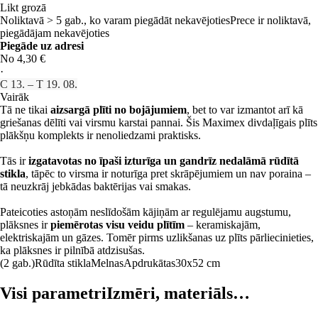
Likt grozā
Noliktavā > 5 gab., ko varam piegādāt nekavējoties
Prece ir noliktavā,
piegādājam nekavējoties
Piegāde uz adresi
No 4,30 €
·
C 13. – T 19. 08.
Vairāk
Tā ne tikai
aizsargā plīti no bojājumiem
, bet to var izmantot arī kā
griešanas dēlīti vai virsmu karstai pannai. Šis Maximex divdaļīgais plīts
plākšņu komplekts ir nenoliedzami praktisks.
Tās ir
izgatavotas no īpaši izturīga un gandrīz nedalāmā rūdītā
stikla
, tāpēc to virsma ir noturīga pret skrāpējumiem un nav poraina –
tā neuzkrāj jebkādas baktērijas vai smakas.
Pateicoties astoņām neslīdošām kājiņām ar regulējamu augstumu,
plāksnes ir
piemērotas visu veidu plītīm
– keramiskajām,
elektriskajām un gāzes. Tomēr pirms uzlikšanas uz plīts pārliecinieties,
ka plāksnes ir pilnībā atdzisušas.
(2 gab.)
Rūdīta stikla
Melnas
Apdrukātas
30x52 cm
Visi parametri
Izmēri, materiāls…