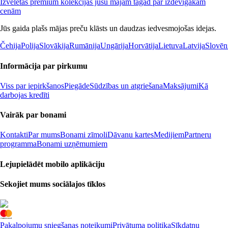
Izvēlētas premium kolekcijas jūsu mājām tagad par izdevīgākām
cenām
Jūs gaida plašs mājas preču klāsts un daudzas iedvesmojošas idejas.
Čehija
Polija
Slovākija
Rumānija
Ungārija
Horvātija
Lietuva
Latvija
Slovēn
Informācija par pirkumu
Viss par iepirkšanos
Piegāde
Sūdzības un atgriešana
Maksājumi
Kā
darbojas kredīti
Vairāk par bonami
Kontakti
Par mums
Bonami zīmoli
Dāvanu kartes
Medijiem
Partneru
programma
Bonami uzņēmumiem
Lejupielādēt mobilo aplikāciju
Sekojiet mums sociālajos tīklos
Pakalpojumu sniegšanas noteikumi
Privātuma politika
Sīkdatņu