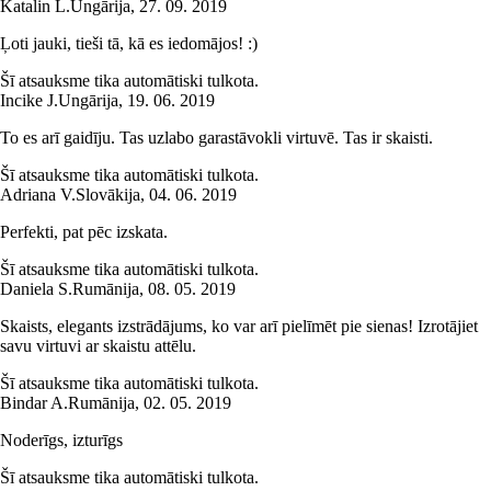
Katalin L.
Ungārija
,
27. 09. 2019
Ļoti jauki, tieši tā, kā es iedomājos! :)
Šī atsauksme tika automātiski tulkota.
Incike J.
Ungārija
,
19. 06. 2019
To es arī gaidīju. Tas uzlabo garastāvokli virtuvē. Tas ir skaisti.
Šī atsauksme tika automātiski tulkota.
Adriana V.
Slovākija
,
04. 06. 2019
Perfekti, pat pēc izskata.
Šī atsauksme tika automātiski tulkota.
Daniela S.
Rumānija
,
08. 05. 2019
Skaists, elegants izstrādājums, ko var arī pielīmēt pie sienas! Izrotājiet
savu virtuvi ar skaistu attēlu.
Šī atsauksme tika automātiski tulkota.
Bindar A.
Rumānija
,
02. 05. 2019
Noderīgs, izturīgs
Šī atsauksme tika automātiski tulkota.