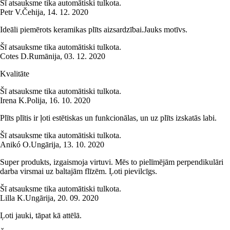
Šī atsauksme tika automātiski tulkota.
Petr V.
Čehija
,
14. 12. 2020
Ideāli piemērots keramikas plīts aizsardzībai.Jauks motīvs.
Šī atsauksme tika automātiski tulkota.
Cotes D.
Rumānija
,
03. 12. 2020
Kvalitāte
Šī atsauksme tika automātiski tulkota.
Irena K.
Polija
,
16. 10. 2020
Plīts plītis ir ļoti estētiskas un funkcionālas, un uz plīts izskatās labi.
Šī atsauksme tika automātiski tulkota.
Anikó O.
Ungārija
,
13. 10. 2020
Super produkts, izgaismoja virtuvi. Mēs to pielīmējām perpendikulāri
darba virsmai uz baltajām flīzēm. Ļoti pievilcīgs.
Šī atsauksme tika automātiski tulkota.
Lilla K.
Ungārija
,
20. 09. 2020
Ļoti jauki, tāpat kā attēlā.