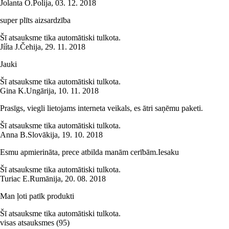
Jolanta O.
Polija
,
03. 12. 2018
super plīts aizsardzība
Šī atsauksme tika automātiski tulkota.
Jííta J.
Čehija
,
29. 11. 2018
Jauki
Šī atsauksme tika automātiski tulkota.
Gina K.
Ungārija
,
10. 11. 2018
Prasīgs, viegli lietojams interneta veikals, es ātri saņēmu paketi.
Šī atsauksme tika automātiski tulkota.
Anna B.
Slovākija
,
19. 10. 2018
Esmu apmierināta, prece atbilda manām cerībām.Iesaku
Šī atsauksme tika automātiski tulkota.
Turiac E.
Rumānija
,
20. 08. 2018
Man ļoti patīk produkti
Šī atsauksme tika automātiski tulkota.
visas atsauksmes
(
95
)