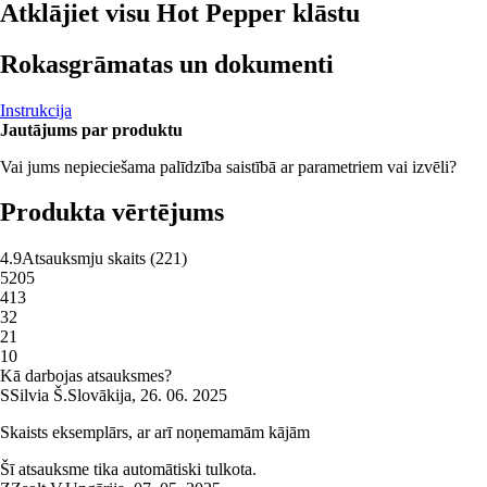
Atklājiet visu Hot Pepper klāstu
Rokasgrāmatas un dokumenti
Instrukcija
Jautājums par produktu
Vai jums nepieciešama palīdzība saistībā ar parametriem vai izvēli?
Produkta vērtējums
4.9
Atsauksmju skaits
(
221
)
5
205
4
13
3
2
2
1
1
0
Kā darbojas atsauksmes?
S
Silvia Š.
Slovākija
,
26. 06. 2025
Skaists eksemplārs, ar arī noņemamām kājām
Šī atsauksme tika automātiski tulkota.