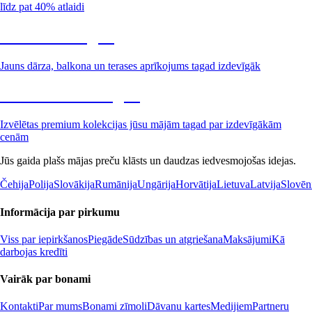
līdz pat 40% atlaidi
Dārzs izdevīgāk
Jauns dārza, balkona un terases aprīkojums tagad izdevīgāk
Premium izdevīgāk
Izvēlētas premium kolekcijas jūsu mājām tagad par izdevīgākām
cenām
Jūs gaida plašs mājas preču klāsts un daudzas iedvesmojošas idejas.
Čehija
Polija
Slovākija
Rumānija
Ungārija
Horvātija
Lietuva
Latvija
Slovēn
Informācija par pirkumu
Viss par iepirkšanos
Piegāde
Sūdzības un atgriešana
Maksājumi
Kā
darbojas kredīti
Vairāk par bonami
Kontakti
Par mums
Bonami zīmoli
Dāvanu kartes
Medijiem
Partneru