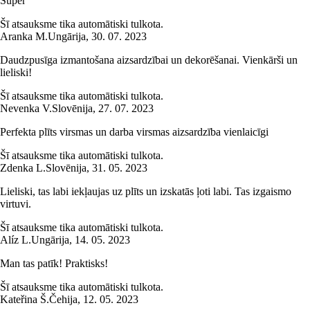
Super
Šī atsauksme tika automātiski tulkota.
Aranka M.
Ungārija
,
30. 07. 2023
Daudzpusīga izmantošana aizsardzībai un dekorēšanai. Vienkārši un
lieliski!
Šī atsauksme tika automātiski tulkota.
Nevenka V.
Slovēnija
,
27. 07. 2023
Perfekta plīts virsmas un darba virsmas aizsardzība vienlaicīgi
Šī atsauksme tika automātiski tulkota.
Zdenka L.
Slovēnija
,
31. 05. 2023
Lieliski, tas labi iekļaujas uz plīts un izskatās ļoti labi. Tas izgaismo
virtuvi.
Šī atsauksme tika automātiski tulkota.
Alíz L.
Ungārija
,
14. 05. 2023
Man tas patīk! Praktisks!
Šī atsauksme tika automātiski tulkota.
Kateřina Š.
Čehija
,
12. 05. 2023