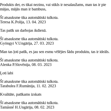
Produkts der, es tikai nezinu, vai stikls ir nesalaužams, man tas ir pie
mājas, mājās man ir bambuss,
Šī atsauksme tika automātiski tulkota.
Teresa K.
Polija
,
13. 04. 2023
Tas patīk un darbojas ikdienā.
Šī atsauksme tika automātiski tulkota.
Gyöngyi V.
Ungārija
,
27. 03. 2023
Man tas ļoti patīk, es jau sen esmu vēlējies šādu produktu, tas ir ideāls.
Šī atsauksme tika automātiski tulkota.
Alenka P.
Slovēnija
,
08. 03. 2023
Ļoti labi
Šī atsauksme tika automātiski tulkota.
Tarabulea F.
Rumānija
,
11. 02. 2023
Kvalitāte, patīkams izskats
Šī atsauksme tika automātiski tulkota.
Tamásné H.
Ungārija
,
08. 02. 2023