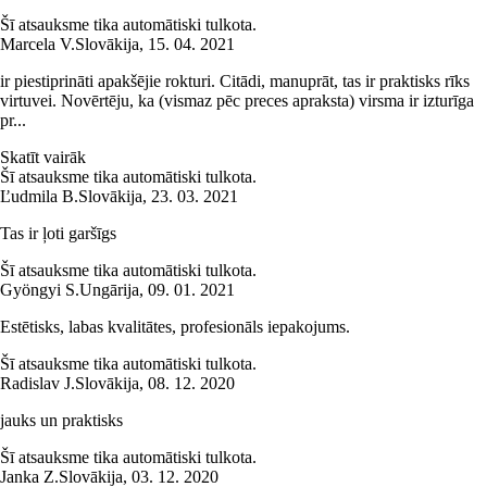
Šī atsauksme tika automātiski tulkota.
Marcela V.
Slovākija
,
15. 04. 2021
ir piestiprināti apakšējie rokturi. Citādi, manuprāt, tas ir praktisks rīks
virtuvei. Novērtēju, ka (vismaz pēc preces apraksta) virsma ir izturīga
pr...
Skatīt vairāk
Šī atsauksme tika automātiski tulkota.
Ľudmila B.
Slovākija
,
23. 03. 2021
Tas ir ļoti garšīgs
Šī atsauksme tika automātiski tulkota.
Gyöngyi S.
Ungārija
,
09. 01. 2021
Estētisks, labas kvalitātes, profesionāls iepakojums.
Šī atsauksme tika automātiski tulkota.
Radislav J.
Slovākija
,
08. 12. 2020
jauks un praktisks
Šī atsauksme tika automātiski tulkota.
Janka Z.
Slovākija
,
03. 12. 2020