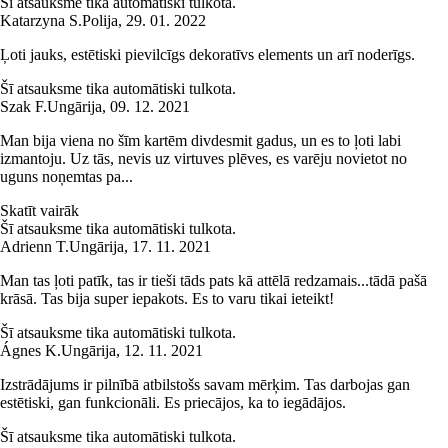
Šī atsauksme tika automātiski tulkota.
Katarzyna S.
Polija
,
29. 01. 2022
Ļoti jauks, estētiski pievilcīgs dekoratīvs elements un arī noderīgs.
Šī atsauksme tika automātiski tulkota.
Szak F.
Ungārija
,
09. 12. 2021
Man bija viena no šīm kartēm divdesmit gadus, un es to ļoti labi
izmantoju. Uz tās, nevis uz virtuves plēves, es varēju novietot no
uguns noņemtas pa...
Skatīt vairāk
Šī atsauksme tika automātiski tulkota.
Adrienn T.
Ungārija
,
17. 11. 2021
Man tas ļoti patīk, tas ir tieši tāds pats kā attēlā redzamais...tādā pašā
krāsā. Tas bija super iepakots. Es to varu tikai ieteikt!
Šī atsauksme tika automātiski tulkota.
Ágnes K.
Ungārija
,
12. 11. 2021
Izstrādājums ir pilnībā atbilstošs savam mērķim. Tas darbojas gan
estētiski, gan funkcionāli. Es priecājos, ka to iegādājos.
Šī atsauksme tika automātiski tulkota.