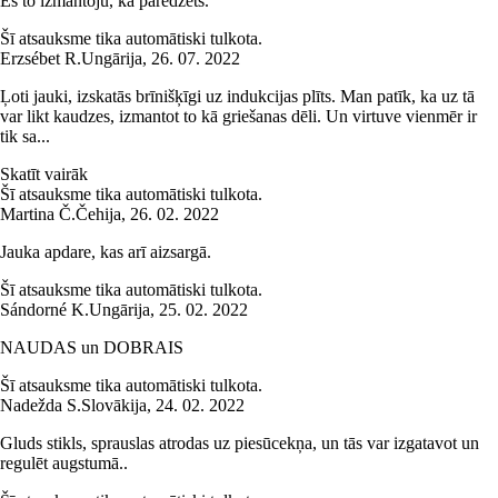
Es to izmantoju, kā paredzēts.
Šī atsauksme tika automātiski tulkota.
Erzsébet R.
Ungārija
,
26. 07. 2022
Ļoti jauki, izskatās brīnišķīgi uz indukcijas plīts. Man patīk, ka uz tā
var likt kaudzes, izmantot to kā griešanas dēli. Un virtuve vienmēr ir
tik sa...
Skatīt vairāk
Šī atsauksme tika automātiski tulkota.
Martina Č.
Čehija
,
26. 02. 2022
Jauka apdare, kas arī aizsargā.
Šī atsauksme tika automātiski tulkota.
Sándorné K.
Ungārija
,
25. 02. 2022
NAUDAS un DOBRAIS
Šī atsauksme tika automātiski tulkota.
Nadežda S.
Slovākija
,
24. 02. 2022
Gluds stikls, sprauslas atrodas uz piesūcekņa, un tās var izgatavot un
regulēt augstumā..