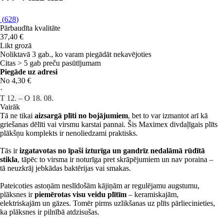
(
628
)
Pārbaudīta kvalitāte
37,40 €
Likt grozā
Noliktavā 3 gab., ko varam piegādāt nekavējoties
Citas > 5 gab preču pasūtījumam
Piegāde uz adresi
No 4,30 €
·
T 12. – O 18. 08.
Vairāk
Tā ne tikai
aizsargā plīti no bojājumiem
, bet to var izmantot arī kā
griešanas dēlīti vai virsmu karstai pannai. Šis Maximex divdaļīgais plīts
plākšņu komplekts ir nenoliedzami praktisks.
Tās ir
izgatavotas no īpaši izturīga un gandrīz nedalāmā rūdītā
stikla
, tāpēc to virsma ir noturīga pret skrāpējumiem un nav poraina –
tā neuzkrāj jebkādas baktērijas vai smakas.
Pateicoties astoņām neslīdošām kājiņām ar regulējamu augstumu,
plāksnes ir
piemērotas visu veidu plītīm
– keramiskajām,
elektriskajām un gāzes. Tomēr pirms uzlikšanas uz plīts pārliecinieties,
ka plāksnes ir pilnībā atdzisušas.