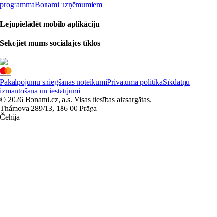
programma
Bonami uzņēmumiem
Lejupielādēt mobilo aplikāciju
Sekojiet mums sociālajos tīklos
Pakalpojumu sniegšanas noteikumi
Privātuma politika
Sīkdatņu
izmantošana un iestatījumi
© 2026 Bonami.cz, a.s. Visas tiesības aizsargātas.
Thámova 289/13, 186 00 Prāga
Čehija