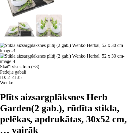
Skatīt visus foto
(+8)
Pēdējie gabali
ID: 214135
Wenko
Plīts aizsargplāksnes Herb
Garden
(2 gab.), rūdīta stikla,
pelēkas, apdrukātas, 30x52 cm
,
…
vairāk