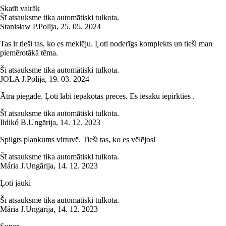
Skatīt vairāk
Šī atsauksme tika automātiski tulkota.
Stanisław P.
Polija
,
25. 05. 2024
Tas ir tieši tas, ko es meklēju. Ļoti noderīgs komplekts un tieši man
piemērotākā tēma.
Šī atsauksme tika automātiski tulkota.
JOLA J.
Polija
,
19. 03. 2024
Ātra piegāde. Ļoti labi iepakotas preces. Es iesaku iepirkties .
Šī atsauksme tika automātiski tulkota.
Ildikó B.
Ungārija
,
14. 12. 2023
Spilgts plankums virtuvē. Tieši tas, ko es vēlējos!
Šī atsauksme tika automātiski tulkota.
Mária J.
Ungārija
,
14. 12. 2023
Ļoti jauki
Šī atsauksme tika automātiski tulkota.
Mária J.
Ungārija
,
14. 12. 2023