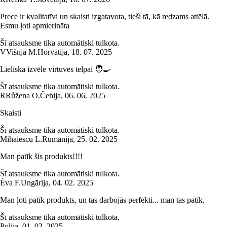
Prece ir kvalitatīvi un skaisti izgatavota, tieši tā, kā redzams attēlā.
Esmu ļoti apmierināta
Šī atsauksme tika automātiski tulkota.
V
Višnja M.
Horvātija
,
18. 07. 2025
Lieliska izvēle virtuves telpai 🧑‍🍳
Šī atsauksme tika automātiski tulkota.
R
Růžena O.
Čehija
,
06. 06. 2025
Skaisti
Šī atsauksme tika automātiski tulkota.
Mihaiescu L.
Rumānija
,
25. 02. 2025
Man patīk šis produkts!!!!
Šī atsauksme tika automātiski tulkota.
Éva F.
Ungārija
,
04. 02. 2025
Man ļoti patīk produkts, un tas darbojās perfekti... man tas patīk.
Šī atsauksme tika automātiski tulkota.
Polija
,
01. 02. 2025