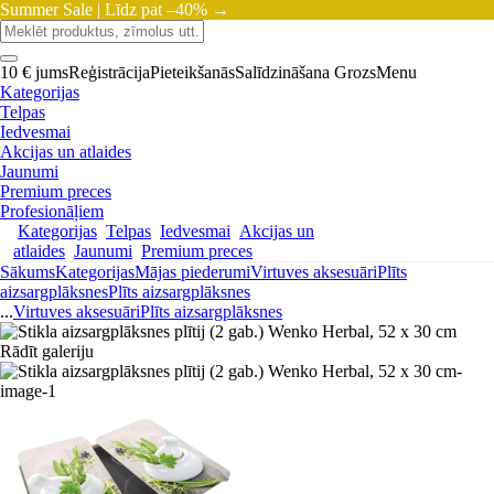
Summer Sale |
Līdz pat –40% →
10 € jums
Reģistrācija
Pieteikšanās
Salīdzināšana
Grozs
Menu
Kategorijas
Telpas
Iedvesmai
Akcijas un atlaides
Jaunumi
Premium preces
Profesionāļiem
Kategorijas
Telpas
Iedvesmai
Akcijas un
atlaides
Jaunumi
Premium preces
Sākums
Kategorijas
Mājas piederumi
Virtuves aksesuāri
Plīts
aizsargplāksnes
Plīts aizsargplāksnes
...
Virtuves aksesuāri
Plīts aizsargplāksnes
Rādīt galeriju