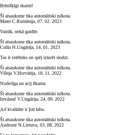
Brīnišķīgi skaisti!
Šī atsauksme tika automātiski tulkota.
Matei C.
Rumānija
,
07. 02. 2023
Vairāk, nekā gaidīts
Šī atsauksme tika automātiski tulkota.
Csilla H.
Ungārija
,
14. 01. 2023
Tas ir estētisks un spēj izturēt slodzi.
Šī atsauksme tika automātiski tulkota.
Višnja V.
Horvātija
,
18. 11. 2022
Noderīga un acij tīkama
Šī atsauksme tika automātiski tulkota.
Istvánné V.
Ungārija
,
24. 09. 2022
Arī kvalitāte ir ļoti laba.
Šī atsauksme tika automātiski tulkota.
Audronė N.
Lietuva
,
03. 08. 2022