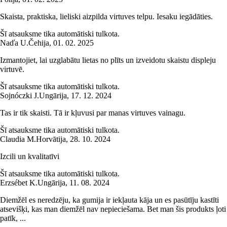
Skaista, praktiska, lieliski aizpilda virtuves telpu. Iesaku iegādāties.
Šī atsauksme tika automātiski tulkota.
Naďa U.
Čehija
,
01. 02. 2025
Izmantojiet, lai uzglabātu lietas no plīts un izveidotu skaistu displeju
virtuvē.
Šī atsauksme tika automātiski tulkota.
Sojnóczki J.
Ungārija
,
17. 12. 2024
Tas ir tik skaisti. Tā ir kļuvusi par manas virtuves vainagu.
Šī atsauksme tika automātiski tulkota.
Claudia M.
Horvātija
,
28. 10. 2024
Izcili un kvalitatīvi
Šī atsauksme tika automātiski tulkota.
Erzsébet K.
Ungārija
,
11. 08. 2024
Diemžēl es neredzēju, ka gumija ir iekļauta kāja un es pasūtīju kastīti
atsevišķi, kas man diemžēl nav nepieciešama. Bet man šis produkts ļoti
patīk, ...