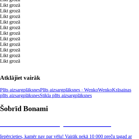
Likt grozā
Likt grozā
Likt grozā
Likt grozā
Likt grozā
Likt grozā
Likt grozā
Likt grozā
Likt grozā
Likt grozā
Likt grozā
Atklājiet vairāk
Plīts aizsargplāksnes
Plīts aizsargplāksnes · Wenko
Wenko
Krāsainas
plīts aizsargplāksnes
Stikla plīts aizsargplāksnes
Šobrīd Bonami
Summer Sale: līdz pat 40% atlaide
Iepērcieties, kamēr nav par vēlu! Vairāk nekā 10 000 preču tagad ar