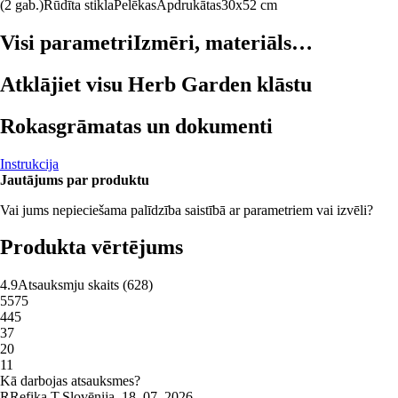
(2 gab.)
Rūdīta stikla
Pelēkas
Apdrukātas
30x52 cm
Visi parametri
Izmēri, materiāls…
Atklājiet visu Herb Garden klāstu
Rokasgrāmatas un dokumenti
Instrukcija
Jautājums par produktu
Vai jums nepieciešama palīdzība saistībā ar parametriem vai izvēli?
Produkta vērtējums
4.9
Atsauksmju skaits
(
628
)
5
575
4
45
3
7
2
0
1
1
Kā darbojas atsauksmes?
R
Refika T.
Slovēnija
,
18. 07. 2026