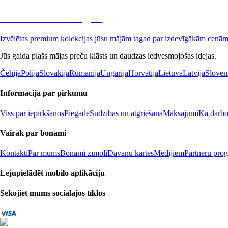
Premium izdevīgāk
Izvēlētas premium kolekcijas jūsu mājām tagad par izdevīgākām cenā
Jūs gaida plašs mājas preču klāsts un daudzas iedvesmojošas idejas.
Čehija
Polija
Slovākija
Rumānija
Ungārija
Horvātija
Lietuva
Latvija
Slovēn
Informācija par pirkumu
Viss par iepirkšanos
Piegāde
Sūdzības un atgriešana
Maksājumi
Kā darboj
Vairāk par bonami
Kontakti
Par mums
Bonami zīmoli
Dāvanu kartes
Medijiem
Partneru pro
Lejupielādēt mobilo aplikāciju
Sekojiet mums sociālajos tīklos