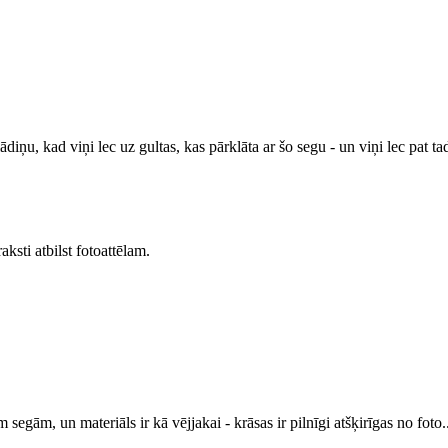
iņu, kad viņi lec uz gultas, kas pārklāta ar šo segu - un viņi lec pat tad
sti atbilst fotoattēlam.
m segām, un materiāls ir kā vējjakai - krāsas ir pilnīgi atšķirīgas no foto.