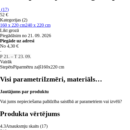
(
17
)
52 €
Kategorijas (2)
160 x 220 cm
240 x 220 cm
Likt grozā
Piegādāsim no 21. 09. 2026
Piegāde uz adresi
No 4,30 €
·
P 21. – T 23. 09.
Vairāk
Stepēts
Piparmētru zaļš
160x220 cm
Visi parametri
Izmēri, materiāls…
Jautājums par produktu
Vai jums nepieciešama palīdzība saistībā ar parametriem vai izvēli?
Produkta vērtējums
4.3
Atsauksmju skaits
(
17
)