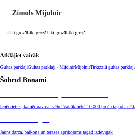
Zīmols Mijolnir
Likt grozā
Likt grozā
Likt grozā
Likt grozā
Atklājiet vairāk
Gultas pārklāji
Gultas pārklāji · Mijolnir
Mijolnir
Tirkīzzili gultas pārklāji
Šobrīd Bonami
Summer Sale: līdz pat 40% atlaide
Iepērcieties, kamēr nav par vēlu! Vairāk nekā 10 000 preču tagad ar līd
Dārzs izdevīgāk
Jauns dārza, balkona un terases aprīkojums tagad izdevīgāk