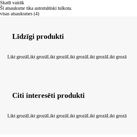
Skatīt vairāk
Šī atsauksme tika automātiski tulkota.
visas atsauksmes
(
4
)
Līdzīgi produkti
Likt grozā
Likt grozā
Likt grozā
Likt grozā
Likt grozā
Likt grozā
Citi interesēti produkti
Likt grozā
Likt grozā
Likt grozā
Likt grozā
Likt grozā
Likt grozā