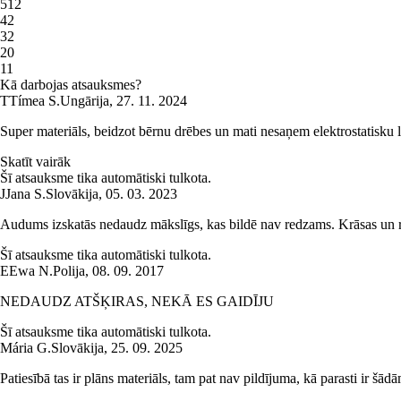
5
12
4
2
3
2
2
0
1
1
Kā darbojas atsauksmes?
T
Tímea S.
Ungārija
,
27. 11. 2024
Super materiāls, beidzot bērnu drēbes un mati nesaņem elektrostatisku lād
Skatīt vairāk
Šī atsauksme tika automātiski tulkota.
J
Jana S.
Slovākija
,
05. 03. 2023
Audums izskatās nedaudz mākslīgs, kas bildē nav redzams. Krāsas un rak
Šī atsauksme tika automātiski tulkota.
E
Ewa N.
Polija
,
08. 09. 2017
NEDAUDZ ATŠĶIRAS, NEKĀ ES GAIDĪJU
Šī atsauksme tika automātiski tulkota.
Mária G.
Slovākija
,
25. 09. 2025
Patiesībā tas ir plāns materiāls, tam pat nav pildījuma, kā parasti ir šādā