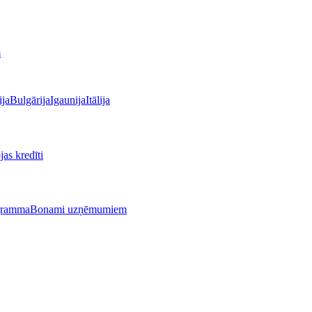
m
ija
Bulgārija
Igaunija
Itālija
as kredīti
gramma
Bonami uzņēmumiem