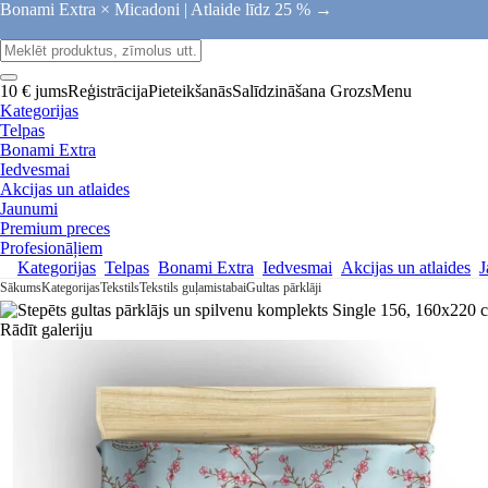
Bonami Extra × Micadoni |
Atlaide līdz 25 % →
10 € jums
Reģistrācija
Pieteikšanās
Salīdzināšana
Grozs
Menu
Kategorijas
Telpas
Bonami Extra
Iedvesmai
Akcijas un atlaides
Jaunumi
Premium preces
Profesionāļiem
Kategorijas
Telpas
Bonami Extra
Iedvesmai
Akcijas un atlaides
J
Sākums
Kategorijas
Tekstils
Tekstils guļamistabai
Gultas pārklāji
Rādīt galeriju