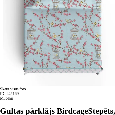
Skatīt visus foto
ID: 245169
Mijolnir
Gultas pārklājs Birdcage
Stepēts