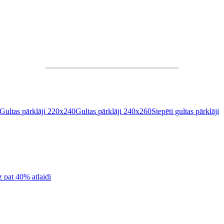
Gultas pārklāji 220x240
Gultas pārklāji 240x260
Stepēti gultas pārklāji
z pat 40% atlaidi