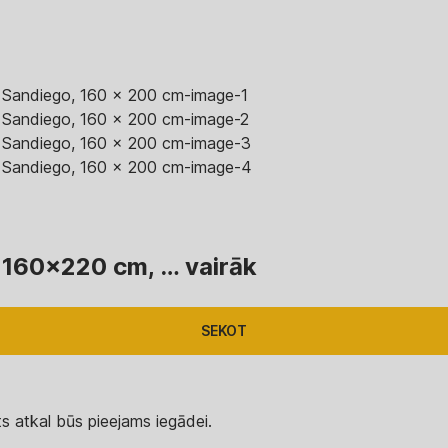
s, 160x220 cm
, …
vairāk
SEKOT
s atkal būs pieejams iegādei.