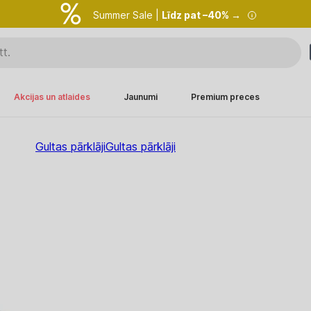
Summer Sale |
Līdz pat –40% →
Akcijas un atlaides
Jaunumi
Premium preces
Gultas pārklāji
Gultas pārklāji