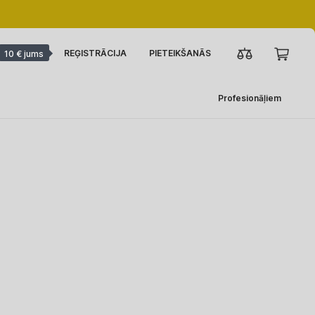
REĢISTRĀCIJA
PIETEIKŠANĀS
10 € jums
Profesionāļiem