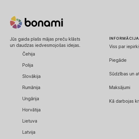
INFORMĀCIJA
Jūs gaida plašs mājas preču klāsts
un daudzas iedvesmojošas idejas.
Viss par iepir
Čehija
Piegāde
Polija
Sūdzības un a
Slovākija
Rumānija
Maksājumi
Ungārija
Kā darbojas kr
Horvātija
Lietuva
Latvija