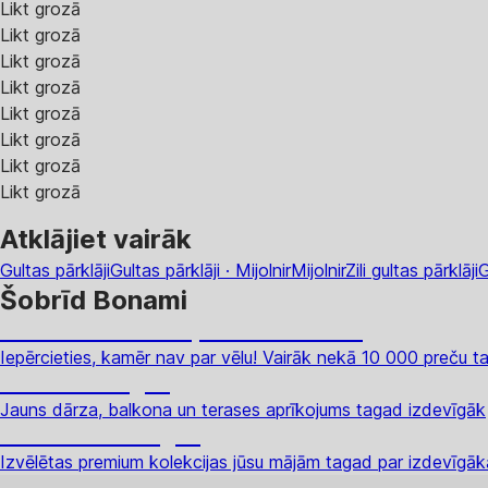
Likt grozā
Likt grozā
Likt grozā
Likt grozā
Likt grozā
Likt grozā
Likt grozā
Likt grozā
Atklājiet vairāk
Gultas pārklāji
Gultas pārklāji · Mijolnir
Mijolnir
Zili gultas pārklāji
G
Šobrīd Bonami
Summer Sale: līdz pat 40% atlaide
Iepērcieties, kamēr nav par vēlu! Vairāk nekā 10 000 preču ta
Dārzs izdevīgāk
Jauns dārza, balkona un terases aprīkojums tagad izdevīgāk
Premium izdevīgāk
Izvēlētas premium kolekcijas jūsu mājām tagad par izdevīg