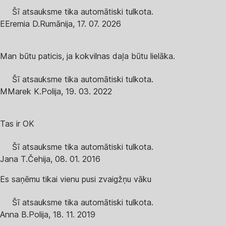
Šī atsauksme tika automātiski tulkota.
E
Eremia D.
Rumānija
,
17. 07. 2026
Man būtu paticis, ja kokvilnas daļa būtu lielāka.
Šī atsauksme tika automātiski tulkota.
M
Marek K.
Polija
,
19. 03. 2022
Tas ir OK
Šī atsauksme tika automātiski tulkota.
Jana T.
Čehija
,
08. 01. 2016
Es saņēmu tikai vienu pusi zvaigžņu vāku
Šī atsauksme tika automātiski tulkota.
Anna B.
Polija
,
18. 11. 2019