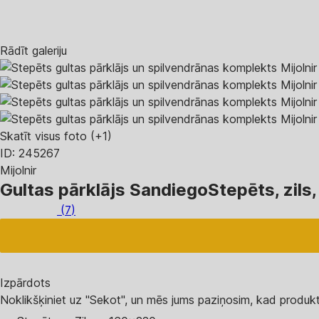
Rādīt galeriju
Skatīt visus foto
(+1)
ID: 245267
Mijolnir
Gultas pārklājs Sandiego
Stepēts, zil
(
7
)
Izpārdots
Noklikšķiniet uz "Sekot", un mēs jums paziņosim, kad produkt