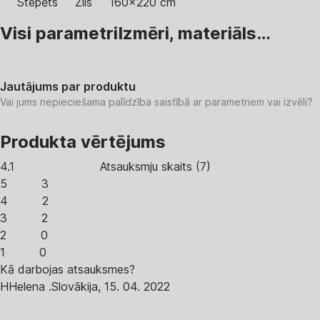
Stepēts
Zils
160x220 cm
Visi parametri
Izmēri, materiāls…
Jautājums par produktu
Vai jums nepieciešama palīdzība saistībā ar parametriem vai izvēli?
Produkta vērtējums
4.1
Atsauksmju skaits
(
7
)
5
3
4
2
3
2
2
0
1
0
Kā darbojas atsauksmes?
H
Helena .
Slovākija
,
15. 04. 2022