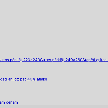
ultas pārklāji 220x240
Gultas pārklāji 240x260
Stepēti gultas 
gad ar līdz pat 40% atlaidi
ākām cenām