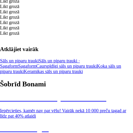
Likt grozā
Likt grozā
Likt grozā
Likt grozā
Likt grozā
Likt grozā
Likt grozā
Atklājiet vairāk
Sāls un piparu trauki
Sāls un piparu trauki ·
Sagaform
Sagaform
Caurspīdīgi sāls un piparu trauki
Koka sāls un
piparu trauki
Keramikas sāls un piparu trauki
Šobrīd Bonami
Summer Sale: līdz pat 40% atlaide
Iepērcieties, kamēr nav par vēlu! Vairāk nekā 10 000 preču tagad ar
līdz pat 40% atlaidi
Dārzs izdevīgāk