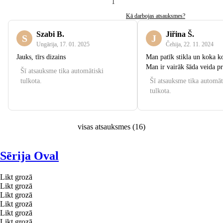
1
Kā darbojas atsauksmes?
Szabi B.
Jiřina Š.
S
J
Ungārija
,
17. 01. 2025
Čehija
,
22. 11. 2024
Jauks, tīrs dizains
Man patīk stikla un koka k
Man ir vairāk šāda veida p
Šī atsauksme tika automātiski
tulkota.
Šī atsauksme tika automāt
tulkota.
visas atsauksmes
(
16
)
Sērija Oval
Likt grozā
Likt grozā
Likt grozā
Likt grozā
Likt grozā
Likt grozā