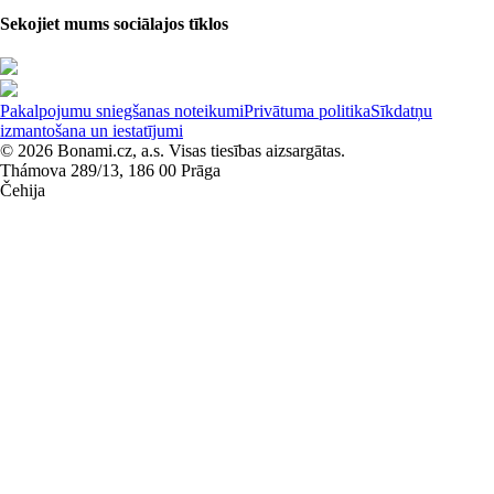
Sekojiet mums sociālajos tīklos
Pakalpojumu sniegšanas noteikumi
Privātuma politika
Sīkdatņu
izmantošana un iestatījumi
© 2026 Bonami.cz, a.s. Visas tiesības aizsargātas.
Thámova 289/13, 186 00 Prāga
Čehija