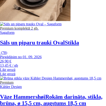
Premium
komplektā 2 gb.
Sagaform
Sāls un piparu trauki Oval
Stikla
(
78
)
Piegādāsim no 01. 09. 2026
26,90 €
13,45 € / gb
Likt grozā
Likt grozā
Premium
Kähler Design
Vāze Hammershøi
Rokām darināta, stikla,
brūna, ø 15,5 cm, augstums 18,5 cm