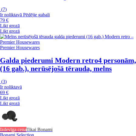
(
7
)
Ir noliktavā
Pēdējie gabali
79 €
Likt grozā
Likt grozā
Premier Housewares
Galda piederumi Modern retro
4 personām,
(16 gab.), nerūsējošā tērauda, melns
(
3
)
Ir noliktavā
69 €
Likt grozā
Likt grozā
Izdevīga cena
Tikai Bonami
Bonami Selection