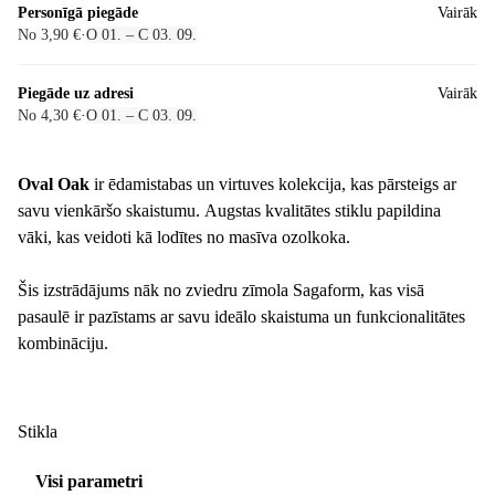
Personīgā piegāde
Vairāk
No 3,90 €
·
O 01. – C 03. 09.
Piegāde uz adresi
Vairāk
No 4,30 €
·
O 01. – C 03. 09.
Oval Oak
ir ēdamistabas un virtuves kolekcija, kas pārsteigs ar
savu vienkāršo skaistumu. Augstas kvalitātes stiklu papildina
vāki, kas veidoti kā lodītes no masīva ozolkoka.
Šis izstrādājums nāk no zviedru zīmola Sagaform, kas visā
pasaulē ir pazīstams ar savu ideālo skaistuma un funkcionalitātes
kombināciju.
Stikla
Visi parametri