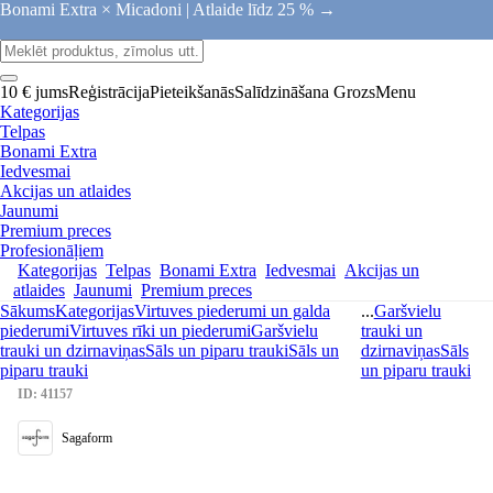
Bonami Extra × Micadoni |
Atlaide līdz 25 % →
10 € jums
Reģistrācija
Pieteikšanās
Salīdzināšana
Grozs
Menu
Kategorijas
Telpas
Bonami Extra
Iedvesmai
Akcijas un atlaides
Jaunumi
Premium preces
Profesionāļiem
Kategorijas
Telpas
Bonami Extra
Iedvesmai
Akcijas un
atlaides
Jaunumi
Premium preces
Sākums
Kategorijas
Virtuves piederumi un galda
...
Garšvielu
piederumi
Virtuves rīki un piederumi
Garšvielu
trauki un
trauki un dzirnaviņas
Sāls un piparu trauki
Sāls un
dzirnaviņas
Sāls
piparu trauki
un piparu trauki
ID: 41157
Sagaform