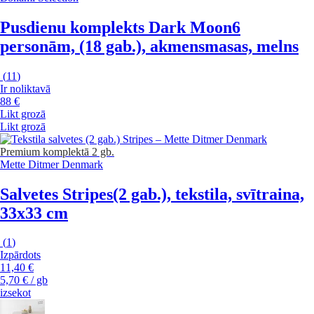
Pusdienu komplekts Dark Moon
6
personām, (18 gab.), akmensmasas, melns
(
11
)
Ir noliktavā
88 €
Likt grozā
Likt grozā
Premium
komplektā 2 gb.
Mette Ditmer Denmark
Salvetes Stripes
(2 gab.), tekstila, svītraina,
33x33 cm
(
1
)
Izpārdots
11,40 €
5,70 € / gb
izsekot