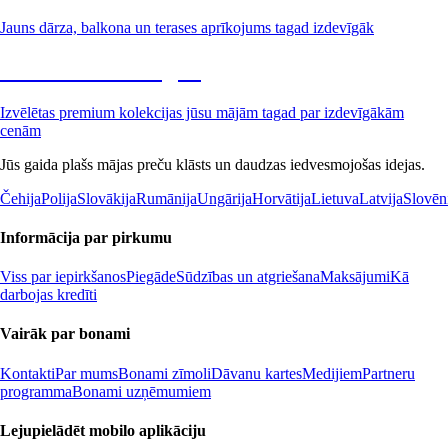
Jauns dārza, balkona un terases aprīkojums tagad izdevīgāk
Premium izdevīgāk
Izvēlētas premium kolekcijas jūsu mājām tagad par izdevīgākām
cenām
Jūs gaida plašs mājas preču klāsts un daudzas iedvesmojošas idejas.
Čehija
Polija
Slovākija
Rumānija
Ungārija
Horvātija
Lietuva
Latvija
Slovēn
Informācija par pirkumu
Viss par iepirkšanos
Piegāde
Sūdzības un atgriešana
Maksājumi
Kā
darbojas kredīti
Vairāk par bonami
Kontakti
Par mums
Bonami zīmoli
Dāvanu kartes
Medijiem
Partneru
programma
Bonami uzņēmumiem
Lejupielādēt mobilo aplikāciju