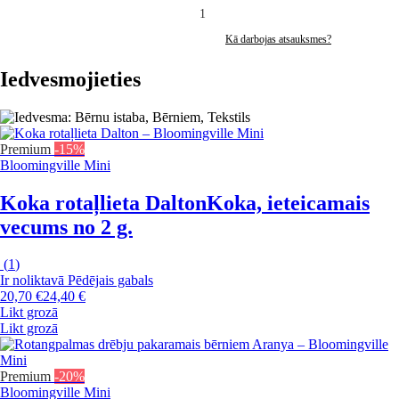
1
Kā darbojas atsauksmes?
Iedvesmojieties
Premium
-15%
Bloomingville Mini
Koka rotaļlieta Dalton
Koka, ieteicamais
vecums no 2 g.
(
1
)
Ir noliktavā
Pēdējais gabals
20,70 €
24,40 €
Likt grozā
Likt grozā
Premium
-20%
Bloomingville Mini