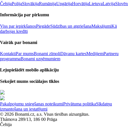
Čehija
Polija
Slovākija
Rumānija
Ungārija
Horvātija
Lietuva
Latvija
Slovēn
Informācija par pirkumu
Viss par iepirkšanos
Piegāde
Sūdzības un atgriešana
Maksājumi
Kā
darbojas kredīti
Vairāk par bonami
Kontakti
Par mums
Bonami zīmoli
Dāvanu kartes
Medijiem
Partneru
programma
Bonami uzņēmumiem
Lejupielādēt mobilo aplikāciju
Sekojiet mums sociālajos tīklos
Pakalpojumu sniegšanas noteikumi
Privātuma politika
Sīkdatņu
izmantošana un iestatījumi
© 2026 Bonami.cz, a.s. Visas tiesības aizsargātas.
Thámova 289/13, 186 00 Prāga
Čehija