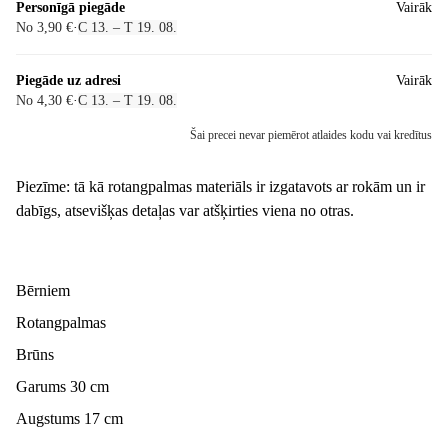
Personīgā piegāde
Vairāk
No 3,90 €
·
C 13. – T 19. 08.
Piegāde uz adresi
Vairāk
No 4,30 €
·
C 13. – T 19. 08.
Šai precei nevar piemērot atlaides kodu vai kredītus
Piezīme: tā kā rotangpalmas materiāls ir izgatavots ar rokām un ir
dabīgs, atsevišķas detaļas var atšķirties viena no otras.
Bērniem
Rotangpalmas
Brūns
Garums 30 cm
Augstums 17 cm