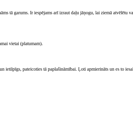
nāms tā garums. Ir iespējams arī izraut daļu jāņogu, lai ziemā atvēlētu vai
jamai vietai (platumam).
n ietilpīgs, pateicoties tā paplašināmībai. Ļoti apmierināts un es to iesa