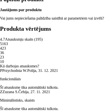
Jautājums par produktu
Vai jums nepieciešama palīdzība saistībā ar parametriem vai izvēli?
Produkta vērtējums
4.7
Atsauksmju skaits
(
195
)
5
163
4
23
3
6
2
3
1
0
Kā darbojas atsauksmes?
P
Przychodnia W.
Polija
,
31. 12. 2021
funkcionālais
Šī atsauksme tika automātiski tulkota.
Z
Zuzana S.
Čehija
,
27. 11. 2021
Minimālistisks, skaists
Šī atsauksme tika automātiski tulkota.