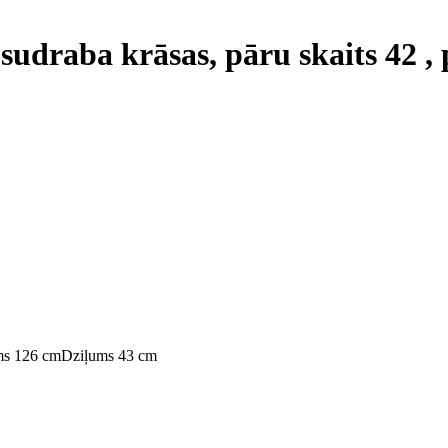
 sudraba krāsas, pāru skaits 42 
s 126 cm
Dziļums 43 cm