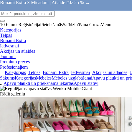
Bonami Extra × Micadoni |
Atlaide līdz 25 % →
10 € jums
Reģistrācija
Pieteikšanās
Salīdzināšana
Grozs
Menu
Kategorijas
Telpas
Bonami Extra
Iedvesmai
Akcijas un atlaides
Jaunumi
Premium preces
Profesionāļiem
Kategorijas
Telpas
Bonami Extra
Iedvesmai
Akcijas un atlaides
J
Sākums
Kategorijas
Mēbeles
Mēbeles uzglabāšanai
Apavu plaukti un pri
...
Apavu plaukti un priekšnama iekārtas
Apavu statīvi
Rādīt galeriju