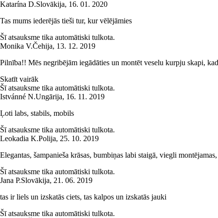
Katarína D.
Slovākija
,
16. 01. 2020
Tas mums iederējās tieši tur, kur vēlējāmies
Šī atsauksme tika automātiski tulkota.
Monika V.
Čehija
,
13. 12. 2019
Pilnība!! Mēs negribējām iegādāties un montēt veselu kurpju skapi, kad
Skatīt vairāk
Šī atsauksme tika automātiski tulkota.
Istvánné N.
Ungārija
,
16. 11. 2019
Ļoti labs, stabils, mobils
Šī atsauksme tika automātiski tulkota.
Leokadia K.
Polija
,
25. 10. 2019
Elegantas, šampanieša krāsas, bumbiņas labi staigā, viegli montējamas,
Šī atsauksme tika automātiski tulkota.
Jana P.
Slovākija
,
21. 06. 2019
tas ir liels un izskatās ciets, tas kalpos un izskatās jauki
Šī atsauksme tika automātiski tulkota.