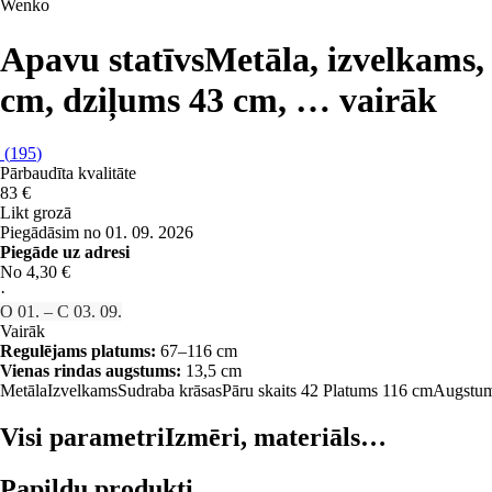
Wenko
Apavu statīvs
Metāla, izvelkams,
cm, dziļums 43 cm
, …
vairāk
(
195
)
Pārbaudīta kvalitāte
83 €
Likt grozā
Piegādāsim no 01. 09. 2026
Piegāde uz adresi
No 4,30 €
·
O 01. – C 03. 09.
Vairāk
Regulējams platums:
67–116 cm
Vienas rindas augstums:
13,5 cm
Metāla
Izvelkams
Sudraba krāsas
Pāru skaits 42
Platums 116 cm
Augstum
Visi parametri
Izmēri, materiāls…
Papildu produkti