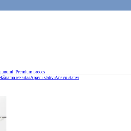
aunumi
Premium preces
ekšnama iekārtas
Apavu statīvi
Apavu statīvi