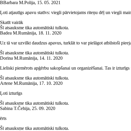
B
Barbara M.
Polija
,
15. 05. 2021
Ļoti atjautīgs apavu statīvs: viegli pārvietojams riteņu dēļ un viegli mai
Skatīt vairāk
Šī atsauksme tika automātiski tulkota.
Badea M.
Rumānija
,
18. 11. 2020
Uz tā var uzvilkt daudzus apavus, turklāt to var pielāgot atbilstoši piee
Šī atsauksme tika automātiski tulkota.
Dorina M.
Rumānija
,
14. 11. 2020
Lieliski piemērots apģērbu sakopšanai un organizēšanai. Tas ir izturīgs u
Šī atsauksme tika automātiski tulkota.
Artene M.
Rumānija
,
17. 10. 2020
Ļoti izturīgs
Šī atsauksme tika automātiski tulkota.
Sabina T.
Čehija
,
25. 09. 2020
ērts
Šī atsauksme tika automātiski tulkota.