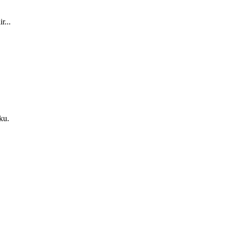
r...
ku.