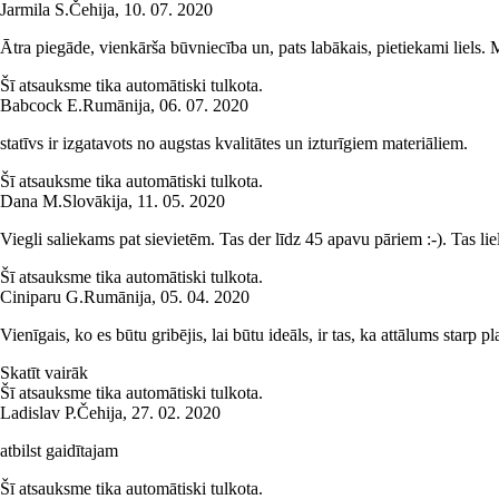
Jarmila S.
Čehija
,
10. 07. 2020
Ātra piegāde, vienkārša būvniecība un, pats labākais, pietiekami liels. 
Šī atsauksme tika automātiski tulkota.
Babcock E.
Rumānija
,
06. 07. 2020
statīvs ir izgatavots no augstas kvalitātes un izturīgiem materiāliem.
Šī atsauksme tika automātiski tulkota.
Dana M.
Slovākija
,
11. 05. 2020
Viegli saliekams pat sievietēm. Tas der līdz 45 apavu pāriem :-). Tas li
Šī atsauksme tika automātiski tulkota.
Ciniparu G.
Rumānija
,
05. 04. 2020
Vienīgais, ko es būtu gribējis, lai būtu ideāls, ir tas, ka attālums starp 
Skatīt vairāk
Šī atsauksme tika automātiski tulkota.
Ladislav P.
Čehija
,
27. 02. 2020
atbilst gaidītajam
Šī atsauksme tika automātiski tulkota.