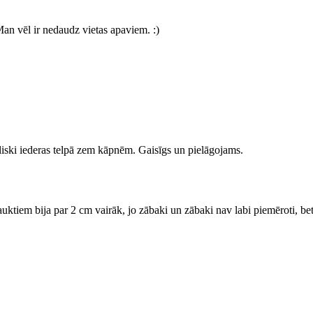
Man vēl ir nedaudz vietas apaviem. :)
eliski iederas telpā zem kāpnēm. Gaisīgs un pielāgojams.
plauktiem bija par 2 cm vairāk, jo zābaki un zābaki nav labi piemēroti, bet