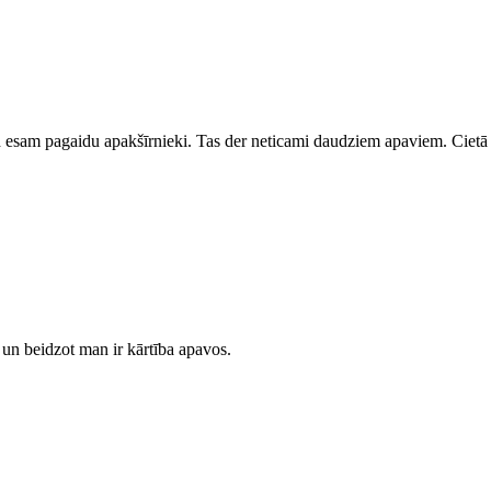
 esam pagaidu apakšīrnieki. Tas der neticami daudziem apaviem. Cietā k
 un beidzot man ir kārtība apavos.