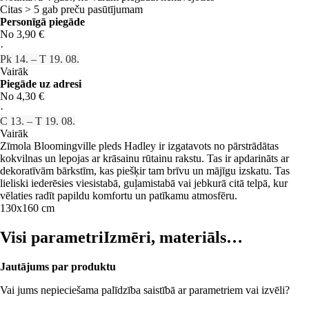
Citas > 5 gab preču pasūtījumam
Personīgā piegāde
No 3,90 €
·
Pk 14. – T 19. 08.
Vairāk
Piegāde uz adresi
No 4,30 €
·
C 13. – T 19. 08.
Vairāk
Zīmola Bloomingville pleds Hadley ir izgatavots no pārstrādātas
kokvilnas un lepojas ar krāsainu rūtainu rakstu. Tas ir apdarināts ar
dekoratīvām bārkstīm, kas piešķir tam brīvu un mājīgu izskatu. Tas
lieliski iederēsies viesistabā, guļamistabā vai jebkurā citā telpā, kur
vēlaties radīt papildu komfortu un patīkamu atmosfēru.
130x160 cm
Visi parametri
Izmēri, materiāls…
Jautājums par produktu
Vai jums nepieciešama palīdzība saistībā ar parametriem vai izvēli?