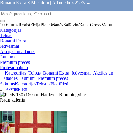
Bonami Extra × Micadoni |
Atlaide līdz 25 % →
10 € jums
Reģistrācija
Pieteikšanās
Salīdzināšana
Grozs
Menu
Kategorijas
Telpas
Bonami Extra
Iedvesmai
Akcijas un atlaides
Jaunumi
Premium preces
Profesionāļiem
Kategorijas
Telpas
Bonami Extra
Iedvesmai
Akcijas un
atlaides
Jaunumi
Premium preces
Sākums
Kategorijas
Tekstils
Pledi
Pledi
...
Tekstils
Pledi
Rādīt galeriju