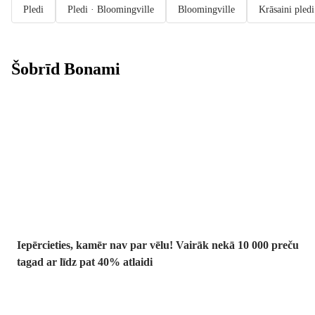
Pledi
Pledi · Bloomingville
Bloomingville
Krāsaini pledi
Šobrīd Bonami
Summer Sale:
līdz pat 40%
atlaide
Iepērcieties, kamēr nav par vēlu! Vairāk nekā 10 000 preču
tagad ar līdz pat 40% atlaidi
Dārzs izdevīgāk