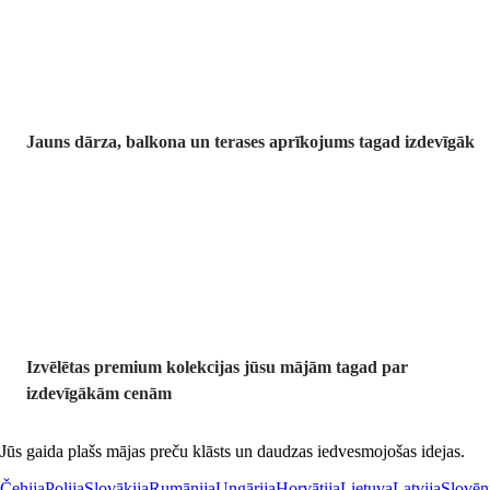
Jauns dārza, balkona un terases aprīkojums tagad izdevīgāk
Premium
izdevīgāk
Izvēlētas premium kolekcijas jūsu mājām tagad par
izdevīgākām cenām
Jūs gaida plašs mājas preču klāsts un daudzas iedvesmojošas idejas.
Čehija
Polija
Slovākija
Rumānija
Ungārija
Horvātija
Lietuva
Latvija
Slovēn