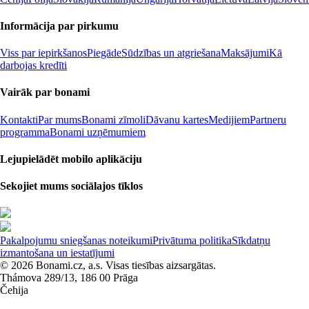
Informācija par pirkumu
Viss par iepirkšanos
Piegāde
Sūdzības un atgriešana
Maksājumi
Kā
darbojas kredīti
Vairāk par bonami
Kontakti
Par mums
Bonami zīmoli
Dāvanu kartes
Medijiem
Partneru
programma
Bonami uzņēmumiem
Lejupielādēt mobilo aplikāciju
Sekojiet mums sociālajos tīklos
Pakalpojumu sniegšanas noteikumi
Privātuma politika
Sīkdatņu
izmantošana un iestatījumi
© 2026 Bonami.cz, a.s. Visas tiesības aizsargātas.
Thámova 289/13, 186 00 Prāga
Čehija