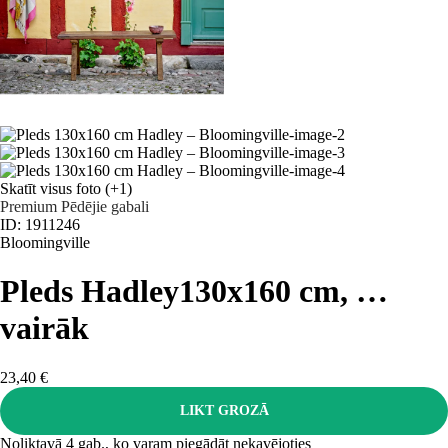
Skatīt visus foto
(+1)
Premium
Pēdējie gabali
ID: 1911246
Bloomingville
Pleds Hadley
130x160 cm
, …
vairāk
23,40 €
LIKT GROZĀ
Noliktavā 4 gab., ko varam piegādāt nekavējoties