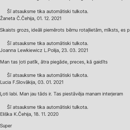
Šī atsauksme tika automātiski tulkota.
Žaneta Č.
Čehija
,
01. 12. 2021
Skaists grozs, ideāli piemērots bērnu rotaļlietām, mīksts, es pa
Šī atsauksme tika automātiski tulkota.
Joanna Lewkiewicz L.
Polija
,
23. 03. 2021
Man tas ļoti patīk, ātra piegāde, preces, kā gaidīts
Šī atsauksme tika automātiski tulkota.
Lucia F.
Slovākija
,
03. 01. 2021
Ļoti labi. Man jau tāds ir. Tas piestāvēja manam interjeram
Šī atsauksme tika automātiski tulkota.
Eliška K.
Čehija
,
18. 11. 2020
Super