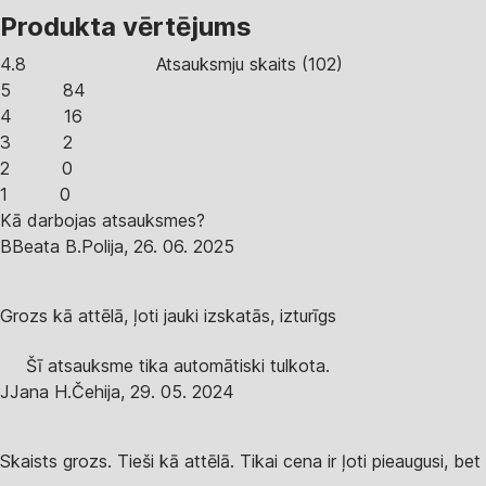
Produkta vērtējums
4.8
Atsauksmju skaits
(
102
)
5
84
4
16
3
2
2
0
1
0
Kā darbojas atsauksmes?
B
Beata B.
Polija
,
26. 06. 2025
Grozs kā attēlā, ļoti jauki izskatās, izturīgs
Šī atsauksme tika automātiski tulkota.
J
Jana H.
Čehija
,
29. 05. 2024
Skaists grozs. Tieši kā attēlā. Tikai cena ir ļoti pieaugusi, b