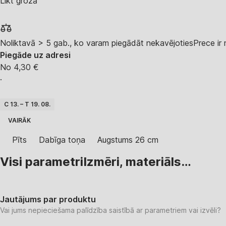
Likt grozā
Noliktavā > 5 gab., ko varam piegādāt nekavējoties
Prece ir
Piegāde uz adresi
No 4,30 €
·
C 13. – T 19. 08.
VAIRĀK
Pīts
Dabīga toņa
Augstums 26 cm
Visi parametri
Izmēri, materiāls…
Jautājums par produktu
Vai jums nepieciešama palīdzība saistībā ar parametriem vai izvēli?