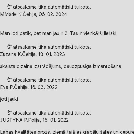
Šī atsauksme tika automātiski tulkota.
M
Marie K.
Čehija
,
06. 02. 2024
Man ļoti patīk, bet man jau ir 2. Tas ir vienkārši lieliski.
Šī atsauksme tika automātiski tulkota.
Zuzana K.
Čehija
,
18. 01. 2023
skaists dizaina izstrādājums, daudzpusīga izmantošana
Šī atsauksme tika automātiski tulkota.
Eva P.
Čehija
,
16. 03. 2022
ļoti jauki
Šī atsauksme tika automātiski tulkota.
JUSTYNA P.
Polija
,
15. 01. 2022
Labas kvalitātes grozs, ziemā tajā es glabāju šalles un cepure