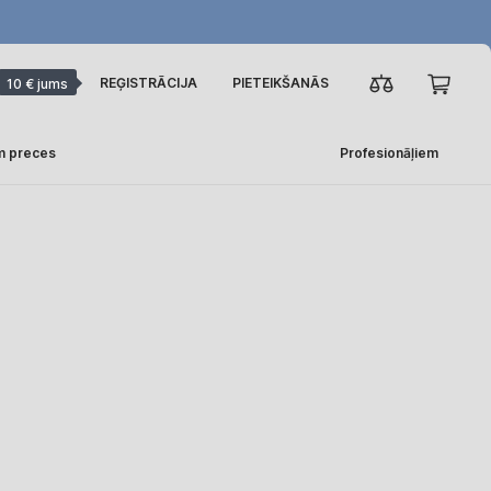
REĢISTRĀCIJA
PIETEIKŠANĀS
10 € jums
m preces
Profesionāļiem