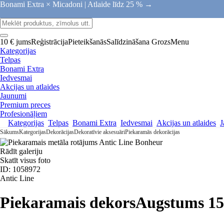
Bonami Extra × Micadoni |
Atlaide līdz 25 % →
10 € jums
Reģistrācija
Pieteikšanās
Salīdzināšana
Grozs
Menu
Kategorijas
Telpas
Bonami Extra
Iedvesmai
Akcijas un atlaides
Jaunumi
Premium preces
Profesionāļiem
Kategorijas
Telpas
Bonami Extra
Iedvesmai
Akcijas un atlaides
J
Sākums
Kategorijas
Dekorācijas
Dekoratīvie aksesuāri
Piekaramās dekorācijas
Rādīt galeriju
Skatīt visus foto
ID: 1058972
Antic Line
Piekaramais dekors
Augstums 1