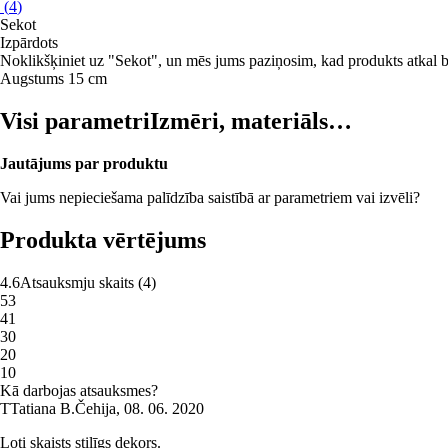
(
4
)
Sekot
Izpārdots
Noklikšķiniet uz "Sekot", un mēs jums paziņosim, kad produkts atkal b
Augstums 15 cm
Visi parametri
Izmēri, materiāls…
Jautājums par produktu
Vai jums nepieciešama palīdzība saistībā ar parametriem vai izvēli?
Produkta vērtējums
4.6
Atsauksmju skaits
(
4
)
5
3
4
1
3
0
2
0
1
0
Kā darbojas atsauksmes?
T
Tatiana B.
Čehija
,
08. 06. 2020
Ļoti skaists stilīgs dekors.