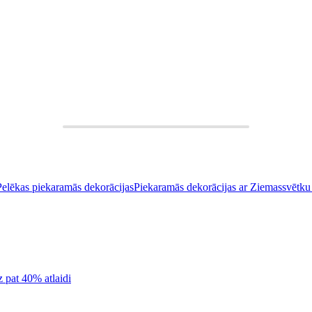
Pelēkas piekaramās dekorācijas
Piekaramās dekorācijas ar Ziemassvētku
z pat 40% atlaidi