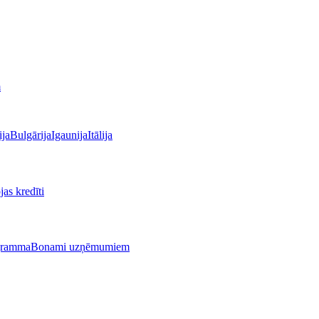
m
ija
Bulgārija
Igaunija
Itālija
as kredīti
gramma
Bonami uzņēmumiem