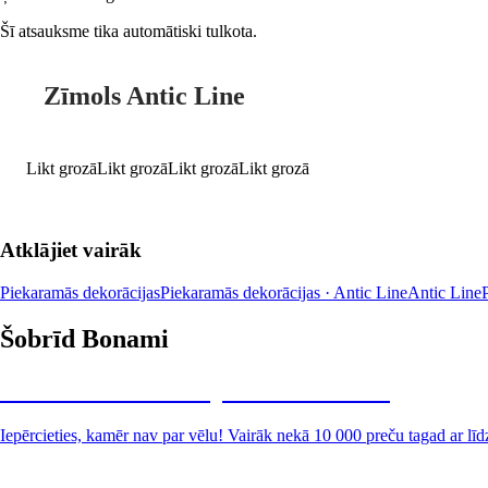
Šī atsauksme tika automātiski tulkota.
Zīmols Antic Line
Likt grozā
Likt grozā
Likt grozā
Likt grozā
Atklājiet vairāk
Piekaramās dekorācijas
Piekaramās dekorācijas · Antic Line
Antic Line
Šobrīd Bonami
Summer Sale: līdz pat 40% atlaide
Iepērcieties, kamēr nav par vēlu! Vairāk nekā 10 000 preču tagad ar līd
Dārzs izdevīgāk