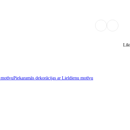
Lik
 motīvu
Piekaramās dekorācijas ar Lieldienu motīvu