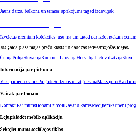
Jauns dārza, balkona un terases aprīkojums tagad izdevīgāk
Premium izdevīgāk
Izvēlētas premium kolekcijas jūsu mājām tagad par izdevīgākām cenā
Jūs gaida plašs mājas preču klāsts un daudzas iedvesmojošas idejas.
Čehija
Polija
Slovākija
Rumānija
Ungārija
Horvātija
Lietuva
Latvija
Slovēn
Informācija par pirkumu
Viss par iepirkšanos
Piegāde
Sūdzības un atgriešana
Maksājumi
Kā darboj
Vairāk par bonami
Kontakti
Par mums
Bonami zīmoli
Dāvanu kartes
Medijiem
Partneru pro
Lejupielādēt mobilo aplikāciju
Sekojiet mums sociālajos tīklos