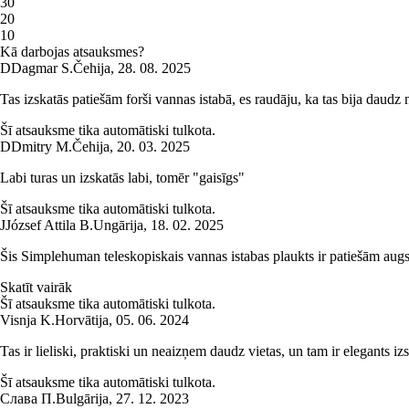
3
0
2
0
1
0
Kā darbojas atsauksmes?
D
Dagmar S.
Čehija
,
28. 08. 2025
Tas izskatās patiešām forši vannas istabā, es raudāju, ka tas bija daudz na
Šī atsauksme tika automātiski tulkota.
D
Dmitry M.
Čehija
,
20. 03. 2025
Labi turas un izskatās labi, tomēr "gaisīgs"
Šī atsauksme tika automātiski tulkota.
J
József Attila B.
Ungārija
,
18. 02. 2025
Šis Simplehuman teleskopiskais vannas istabas plaukts ir patiešām augs
Skatīt vairāk
Šī atsauksme tika automātiski tulkota.
Visnja K.
Horvātija
,
05. 06. 2024
Tas ir lieliski, praktiski un neaizņem daudz vietas, un tam ir elegants iz
Šī atsauksme tika automātiski tulkota.
Слава П.
Bulgārija
,
27. 12. 2023