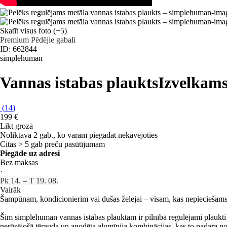
Skatīt visus foto
(+5)
Premium
Pēdējie gabali
ID: 662844
simplehuman
Vannas istabas plaukts
Izvelkams
(
14
)
199 €
Likt grozā
Noliktavā 2 gab., ko varam piegādāt nekavējoties
Citas > 5 gab preču pasūtījumam
Piegāde uz adresi
Bez maksas
·
Pk 14. – T 19. 08.
Vairāk
Šampūnam, kondicionierim vai dušas želejai – visam, kas nepieciešams, 
Šim simplehuman vannas istabas plauktam ir pilnībā regulējami plaukti
nerūsējošā tērauda un anodēta alumīnija kombinācijas, kas to padara noiz