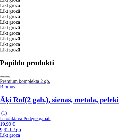
Likt grozā
Likt grozā
Likt grozā
Likt grozā
Likt grozā
Likt grozā
Likt grozā
Likt grozā
Likt grozā
Papildu produkti
Premium
komplektā 2 gb.
Blomus
Āķi Rof
(2 gab.), sienas, metāla, pelēki
(
1
)
Ir noliktavā
Pēdējie gabali
19,90 €
9,95 € / gb
Likt grozā