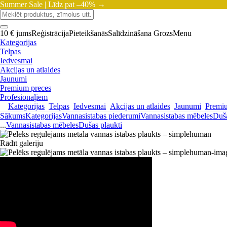
Summer Sale |
Līdz pat –40% →
10 € jums
Reģistrācija
Pieteikšanās
Salīdzināšana
Grozs
Menu
Kategorijas
Telpas
Iedvesmai
Akcijas un atlaides
Jaunumi
Premium preces
Profesionāļiem
Kategorijas
Telpas
Iedvesmai
Akcijas un atlaides
Jaunumi
Premi
Sākums
Kategorijas
Vannasistabas piederumi
Vannasistabas mēbeles
Duša
...
Vannasistabas mēbeles
Dušas plaukti
Rādīt galeriju