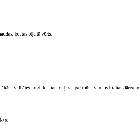
udas, bet tas bija tā vērts.
tākās kvalitātes produkts, tas ir kļuvis par mūsu vannas istabas dārgak
skats