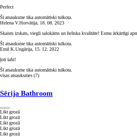
Perfect
Šī atsauksme tika automātiski tulkota.
Helena V.
Horvātija
,
18. 08. 2023
Skaists izskats, viegli salokāms un lieliska kvalitāte! Esmu ārkārtīgi ap
Šī atsauksme tika automātiski tulkota.
Emil K.
Ungārija
,
15. 12. 2022
ļoti labi!
Šī atsauksme tika automātiski tulkota.
visas atsauksmes
(
7
)
Sērija Bathroom
Likt grozā
Likt grozā
Likt grozā
Likt grozā
Likt grozā