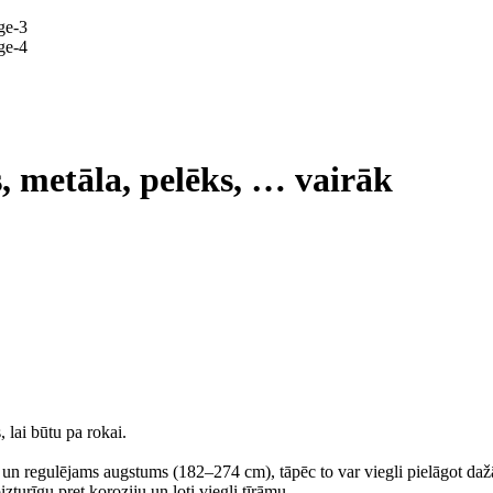
, metāla, pelēks
, …
vairāk
lai būtu pa rokai.
 un regulējams augstums (182–274 cm), tāpēc to var viegli pielāgot daž
turīgu pret koroziju un ļoti viegli tīrāmu.