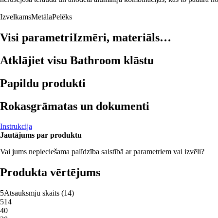
Izvelkams
Metāla
Pelēks
Visi parametri
Izmēri, materiāls…
Atklājiet visu Bathroom klāstu
Papildu produkti
Rokasgrāmatas un dokumenti
Instrukcija
Jautājums par produktu
Vai jums nepieciešama palīdzība saistībā ar parametriem vai izvēli?
Produkta vērtējums
5
Atsauksmju skaits
(
14
)
5
14
4
0