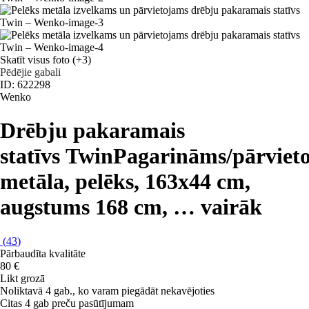
Skatīt visus foto
(+3)
Pēdējie gabali
ID: 622298
Wenko
Drēbju pakaramais
statīvs Twin
Pagarināms/pārviet
metāla, pelēks, 163x44 cm,
augstums 168 cm
, …
vairāk
(
43
)
Pārbaudīta kvalitāte
80 €
Likt grozā
Noliktavā 4 gab., ko varam piegādāt nekavējoties
Citas 4 gab preču pasūtījumam