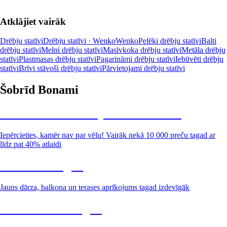
Atklājiet vairāk
Drēbju statīvi
Drēbju statīvi · Wenko
Wenko
Pelēki drēbju statīvi
Balti
drēbju statīvi
Melni drēbju statīvi
Masīvkoka drēbju statīvi
Metāla drēbju
statīvi
Plastmasas drēbju statīvi
Pagarināmi drēbju statīvi
Iebūvēti drēbju
statīvi
Brīvi stāvoši drēbju statīvi
Pārvietojami drēbju statīvi
Šobrīd Bonami
Summer Sale: līdz pat 40% atlaide
Iepērcieties, kamēr nav par vēlu! Vairāk nekā 10 000 preču tagad ar
līdz pat 40% atlaidi
Dārzs izdevīgāk
Jauns dārza, balkona un terases aprīkojums tagad izdevīgāk
Premium izdevīgāk