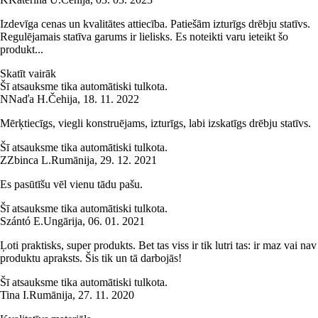
Izdevīga cenas un kvalitātes attiecība. Patiešām izturīgs drēbju statīvs.
Regulējamais statīva garums ir lielisks. Es noteikti varu ieteikt šo
produkt...
Skatīt vairāk
Šī atsauksme tika automātiski tulkota.
N
Naďa H.
Čehija
,
18. 11. 2022
Mērķtiecīgs, viegli konstruējams, izturīgs, labi izskatīgs drēbju statīvs.
Šī atsauksme tika automātiski tulkota.
Z
Zbinca L.
Rumānija
,
29. 12. 2021
Es pasūtīšu vēl vienu tādu pašu.
Šī atsauksme tika automātiski tulkota.
Szántó E.
Ungārija
,
06. 01. 2021
Ļoti praktisks, super produkts. Bet tas viss ir tik lutri tas: ir maz vai nav
produktu apraksts. Šis tik un tā darbojās!
Šī atsauksme tika automātiski tulkota.
Tina I.
Rumānija
,
27. 11. 2020