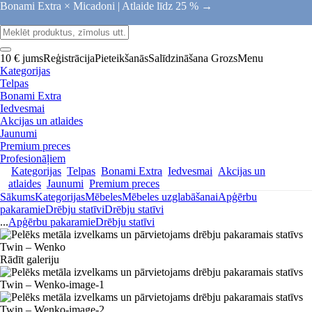
Bonami Extra × Micadoni |
Atlaide līdz 25 % →
10 € jums
Reģistrācija
Pieteikšanās
Salīdzināšana
Grozs
Menu
Kategorijas
Telpas
Bonami Extra
Iedvesmai
Akcijas un atlaides
Jaunumi
Premium preces
Profesionāļiem
Kategorijas
Telpas
Bonami Extra
Iedvesmai
Akcijas un
atlaides
Jaunumi
Premium preces
Sākums
Kategorijas
Mēbeles
Mēbeles uzglabāšanai
Apģērbu
pakaramie
Drēbju statīvi
Drēbju statīvi
...
Apģērbu pakaramie
Drēbju statīvi
Rādīt galeriju