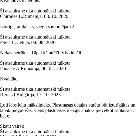
Kvalitatīvs materiāls.
Šī atsauksme tika automātiski tulkota.
Chirodea L.
Rumānija
,
08. 10. 2020
Izturīgs, praktisks, viegli samontējams!
Šī atsauksme tika automātiski tulkota.
Pavla C.
Čehija
,
04. 08. 2020
Nekas netrūkst. Tāpat kā attēlā. Viss ideāli
Šī atsauksme tika automātiski tulkota.
Panaete A.
Rumānija
,
06. 02. 2020
Kvalitāte
Šī atsauksme tika automātiski tulkota.
Цеца Д.
Bulgārija
,
17. 10. 2023
Ļoti labs leļļu mākslinieks. Plastmasas detaļas varētu būt izturīgākas un
labāk piegulošas, viens plastmasas mezgls apakšā pievelkot saplaisāja,
bet e...
Skatīt vairāk
Šī atsauksme tika automātiski tulkota.