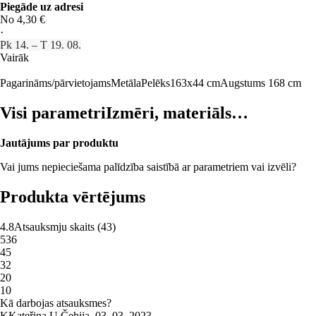
Piegāde uz adresi
No 4,30 €
·
Pk 14. – T 19. 08.
Vairāk
Pagarināms/pārvietojams
Metāla
Pelēks
163x44 cm
Augstums 168 cm
Visi parametri
Izmēri, materiāls…
Jautājums par produktu
Vai jums nepieciešama palīdzība saistībā ar parametriem vai izvēli?
Produkta vērtējums
4.8
Atsauksmju skaits
(
43
)
5
36
4
5
3
2
2
0
1
0
Kā darbojas atsauksmes?
K
Kateřina U.
Čehija
,
03. 03. 2023