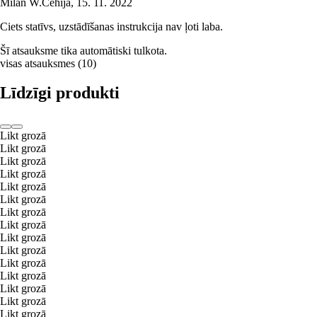
Milan W.
Čehija
,
15. 11. 2022
Ciets statīvs, uzstādīšanas instrukcija nav ļoti laba.
Šī atsauksme tika automātiski tulkota.
visas atsauksmes
(
10
)
Līdzīgi produkti
Likt grozā
Likt grozā
Likt grozā
Likt grozā
Likt grozā
Likt grozā
Likt grozā
Likt grozā
Likt grozā
Likt grozā
Likt grozā
Likt grozā
Likt grozā
Likt grozā
Likt grozā