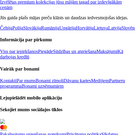
Izvēlētas premium kolekcijas jūsu mājām tagad par izdevīgākām
cenām
Jūs gaida plašs mājas preču klāsts un daudzas iedvesmojošas idejas.
Čehija
Polija
Slovākija
Rumānija
Ungārija
Horvātija
Lietuva
Latvija
Slovēn
Informācija par pirkumu
Viss par iepirkšanos
Piegāde
Sūdzības un atgriešana
Maksājumi
Kā
darbojas kredīti
Vairāk par bonami
Kontakti
Par mums
Bonami zīmoli
Dāvanu kartes
Medijiem
Partneru
programma
Bonami uzņēmumiem
Lejupielādēt mobilo aplikāciju
Sekojiet mums sociālajos tīklos
Pakalpojumu sniegšanas noteikumi
Privātuma politika
Sīkdatņu