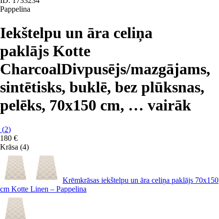
ID: 1733234
Pappelina
Iekštelpu un āra celiņa
paklājs Kotte
Charcoal
Divpusējs/mazgājams,
sintētisks, buklē, bez plūksnas,
pelēks, 70x150 cm
, …
vairāk
(
2
)
180 €
Krāsa (4)
Krēmkrāsas iekštelpu un āra celiņa paklājs 70x150
cm Kotte Linen – Pappelina