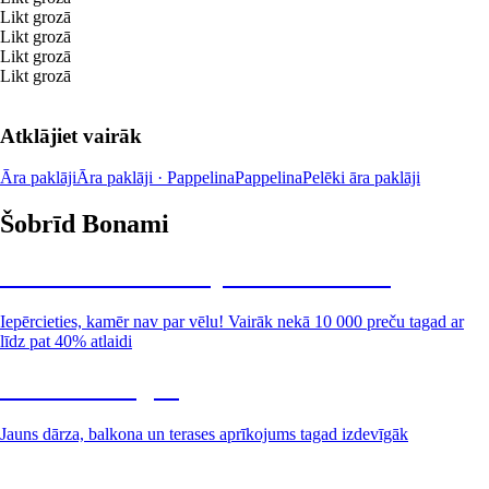
Likt grozā
Likt grozā
Likt grozā
Likt grozā
Atklājiet vairāk
Āra paklāji
Āra paklāji · Pappelina
Pappelina
Pelēki āra paklāji
Šobrīd Bonami
Summer Sale: līdz pat 40% atlaide
Iepērcieties, kamēr nav par vēlu! Vairāk nekā 10 000 preču tagad ar
līdz pat 40% atlaidi
Dārzs izdevīgāk
Jauns dārza, balkona un terases aprīkojums tagad izdevīgāk
Premium izdevīgāk