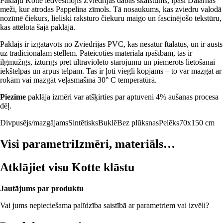
Paklāju Kotte iedvesmojis Zviedrijas dabas skaistums, īpaši Dalarnas
meži, kur atrodas Pappelina zīmols. Tā nosaukums, kas zviedru valodā
nozīmē čiekurs, lieliski raksturo čiekuru maigo un fascinējošo tekstūru,
kas attēlota šajā paklājā.
Paklājs ir izgatavots no Zviedrijas PVC, kas nesatur ftalātus, un ir austs
uz tradicionālām stellēm. Pateicoties materiāla īpašībām, tas ir
ilgmūžīgs, izturīgs pret ultravioleto starojumu un piemērots lietošanai
iekštelpās un ārpus telpām. Tas ir ļoti viegli kopjams – to var mazgāt ar
rokām vai mazgāt veļasmašīnā 30° C temperatūrā.
Piezīme
paklāja izmēri var atšķirties par aptuveni 4% aušanas procesa
dēļ.
Divpusējs/mazgājams
Sintētisks
Buklē
Bez plūksnas
Pelēks
70x150 cm
Visi parametri
Izmēri, materiāls…
Atklājiet visu Kotte klāstu
Jautājums par produktu
Vai jums nepieciešama palīdzība saistībā ar parametriem vai izvēli?