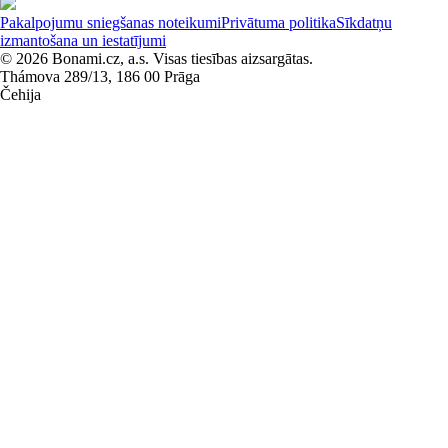
Pakalpojumu sniegšanas noteikumi
Privātuma politika
Sīkdatņu
izmantošana un iestatījumi
© 2026 Bonami.cz, a.s. Visas tiesības aizsargātas.
Thámova 289/13, 186 00 Prāga
Čehija