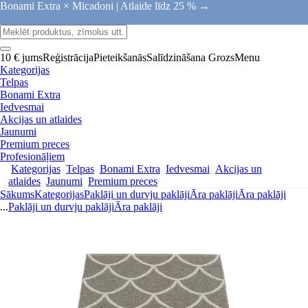
Bonami Extra × Micadoni |
Atlaide līdz 25 % →
10 € jums
Reģistrācija
Pieteikšanās
Salīdzināšana
Grozs
Menu
Kategorijas
Telpas
Bonami Extra
Iedvesmai
Akcijas un atlaides
Jaunumi
Premium preces
Profesionāļiem
Kategorijas
Telpas
Bonami Extra
Iedvesmai
Akcijas un
atlaides
Jaunumi
Premium preces
Sākums
Kategorijas
Paklāji un durvju paklāji
Āra paklāji
Āra paklāji
...
Paklāji un durvju paklāji
Āra paklāji