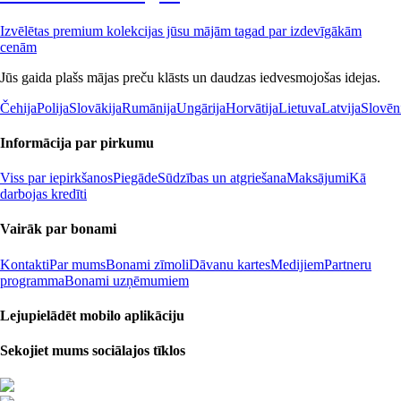
Izvēlētas premium kolekcijas jūsu mājām tagad par izdevīgākām
cenām
Jūs gaida plašs mājas preču klāsts un daudzas iedvesmojošas idejas.
Čehija
Polija
Slovākija
Rumānija
Ungārija
Horvātija
Lietuva
Latvija
Slovēn
Informācija par pirkumu
Viss par iepirkšanos
Piegāde
Sūdzības un atgriešana
Maksājumi
Kā
darbojas kredīti
Vairāk par bonami
Kontakti
Par mums
Bonami zīmoli
Dāvanu kartes
Medijiem
Partneru
programma
Bonami uzņēmumiem
Lejupielādēt mobilo aplikāciju
Sekojiet mums sociālajos tīklos