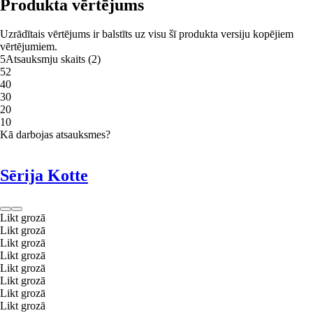
Produkta vērtējums
Uzrādītais vērtējums ir balstīts uz visu šī produkta versiju kopējiem
vērtējumiem.
5
Atsauksmju skaits
(
2
)
5
2
4
0
3
0
2
0
1
0
Kā darbojas atsauksmes?
Sērija Kotte
Likt grozā
Likt grozā
Likt grozā
Likt grozā
Likt grozā
Likt grozā
Likt grozā
Likt grozā