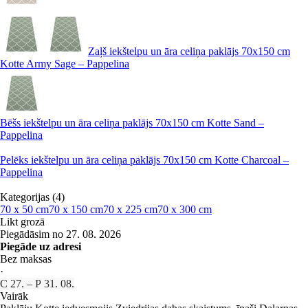
Zaļš iekštelpu un āra celiņa paklājs 70x150 cm
Kotte Army Sage – Pappelina
Bēšs iekštelpu un āra celiņa paklājs 70x150 cm Kotte Sand –
Pappelina
Pelēks iekštelpu un āra celiņa paklājs 70x150 cm Kotte Charcoal –
Pappelina
Kategorijas (4)
70 x 50 cm
70 x 150 cm
70 x 225 cm
70 x 300 cm
Likt grozā
Piegādāsim no 27. 08. 2026
Piegāde uz adresi
Bez maksas
·
C 27. – P 31. 08.
Vairāk