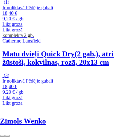
(
1
)
Ir noliktavā
Pēdējie gabali
18,40 €
9,20 € / gb
Likt grozā
Likt grozā
komplektā 2 gb.
Catherine Lansfield
Matu dvieļi Quick Dry
(2 gab.), ātri
žūstoši, kokvilnas, rozā, 20x13 cm
(
3
)
Ir noliktavā
Pēdējie gabali
18,40 €
9,20 € / gb
Likt grozā
Likt grozā
Zīmols Wenko