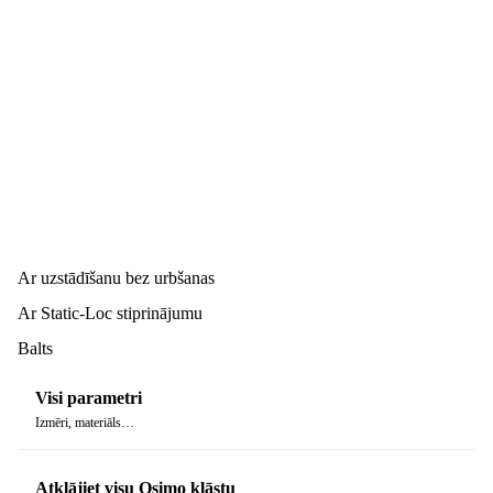
Ar uzstādīšanu bez urbšanas
Ar Static-Loc stiprinājumu
Balts
Visi parametri
Izmēri, materiāls…
Atklājiet visu Osimo klāstu