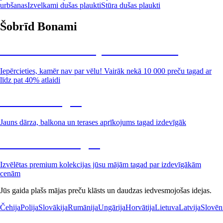
urbšanas
Izvelkami dušas plaukti
Stūra dušas plaukti
Šobrīd Bonami
Summer Sale: līdz pat 40% atlaide
Iepērcieties, kamēr nav par vēlu! Vairāk nekā 10 000 preču tagad ar
līdz pat 40% atlaidi
Dārzs izdevīgāk
Jauns dārza, balkona un terases aprīkojums tagad izdevīgāk
Premium izdevīgāk
Izvēlētas premium kolekcijas jūsu mājām tagad par izdevīgākām
cenām
Jūs gaida plašs mājas preču klāsts un daudzas iedvesmojošas idejas.
Čehija
Polija
Slovākija
Rumānija
Ungārija
Horvātija
Lietuva
Latvija
Slovēn