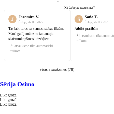
1
Kā darbojas atsauksmes?
Jaromíra V.
Sońa T.
J
S
Čehija
,
26. 03. 2025
Čehija
,
26. 03. 2025
Tas labi turas uz vannas istabas flīzēm.
Atbilst prasībām
Manā gadījumā es to izmantoju
Šī atsauksme tika automāt
skaistumkopšanas līdzekļiem.
tulkota.
Šī atsauksme tika automātiski
tulkota.
visas atsauksmes
(
78
)
Sērija Osimo
Likt grozā
Likt grozā
Likt grozā