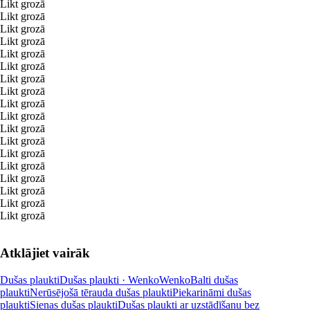
Likt grozā
Likt grozā
Likt grozā
Likt grozā
Likt grozā
Likt grozā
Likt grozā
Likt grozā
Likt grozā
Likt grozā
Likt grozā
Likt grozā
Likt grozā
Likt grozā
Likt grozā
Likt grozā
Likt grozā
Likt grozā
Atklājiet vairāk
Dušas plaukti
Dušas plaukti · Wenko
Wenko
Balti dušas
plaukti
Nerūsējošā tērauda dušas plaukti
Piekarināmi dušas
plaukti
Sienas dušas plaukti
Dušas plaukti ar uzstādīšanu bez