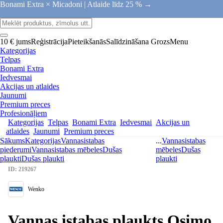
Bonami Extra × Micadoni |
Atlaide līdz 25 % →
10 € jums
Reģistrācija
Pieteikšanās
Salīdzināšana
Grozs
Menu
Kategorijas
Telpas
Bonami Extra
Iedvesmai
Akcijas un atlaides
Jaunumi
Premium preces
Profesionāļiem
Kategorijas
Telpas
Bonami Extra
Iedvesmai
Akcijas un
atlaides
Jaunumi
Premium preces
Sākums
Kategorijas
Vannasistabas
...
Vannasistabas
piederumi
Vannasistabas mēbeles
Dušas
mēbeles
Dušas
plaukti
Dušas plaukti
plaukti
ID: 219267
Wenko
Vannas istabas plaukts Osimo