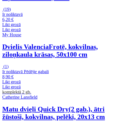
(
19
)
Ir noliktavā
6,20 €
Likt grozā
Likt grozā
My House
Dvielis Valencia
Frotē, kokvilnas,
ziloņkaula krāsas, 50x100 cm
(
1
)
Ir noliktavā
Pēdējie gabali
8,90 €
Likt grozā
Likt grozā
komplektā 2 gb.
Catherine Lansfield
Matu dvieļi Quick Dry
(2 gab.), ātri
žūstoši, kokvilnas, pelēki, 20x13 cm