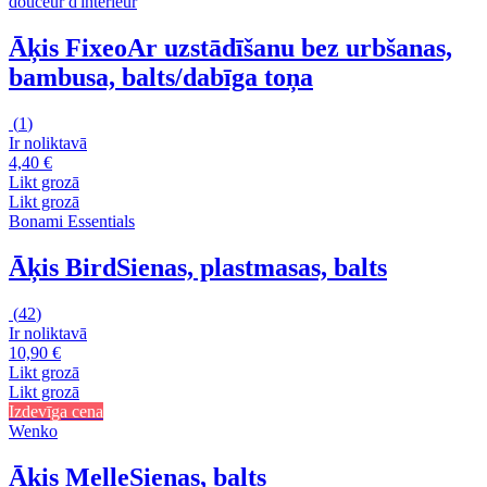
douceur d'intérieur
Āķis Fixeo
Ar uzstādīšanu bez urbšanas,
bambusa, balts/dabīga toņa
(
1
)
Ir noliktavā
4,40 €
Likt grozā
Likt grozā
Bonami Essentials
Āķis Bird
Sienas, plastmasas, balts
(
42
)
Ir noliktavā
10,90 €
Likt grozā
Likt grozā
Izdevīga cena
Wenko
Āķis Melle
Sienas, balts