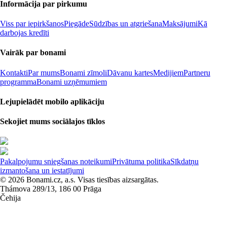
Informācija par pirkumu
Viss par iepirkšanos
Piegāde
Sūdzības un atgriešana
Maksājumi
Kā
darbojas kredīti
Vairāk par bonami
Kontakti
Par mums
Bonami zīmoli
Dāvanu kartes
Medijiem
Partneru
programma
Bonami uzņēmumiem
Lejupielādēt mobilo aplikāciju
Sekojiet mums sociālajos tīklos
Pakalpojumu sniegšanas noteikumi
Privātuma politika
Sīkdatņu
izmantošana un iestatījumi
© 2026 Bonami.cz, a.s. Visas tiesības aizsargātas.
Thámova 289/13, 186 00 Prāga
Čehija