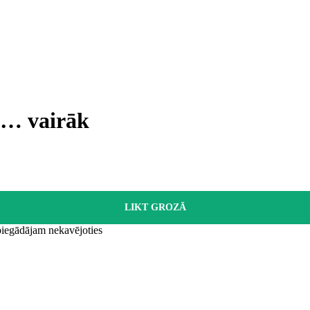
, …
vairāk
LIKT GROZĀ
 piegādājam nekavējoties