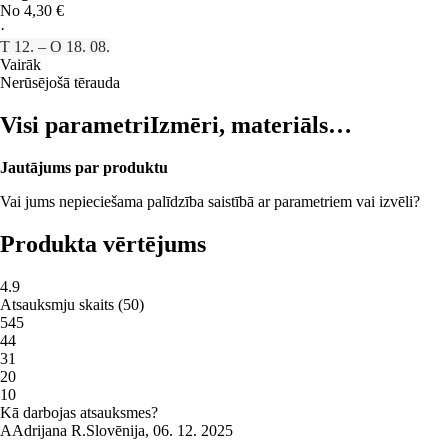
No 4,30 €
·
T 12. – O 18. 08.
Vairāk
Nerūsējošā tērauda
Visi parametri
Izmēri, materiāls…
Jautājums par produktu
Vai jums nepieciešama palīdzība saistībā ar parametriem vai izvēli?
Produkta vērtējums
4.9
Atsauksmju skaits
(
50
)
5
45
4
4
3
1
2
0
1
0
Kā darbojas atsauksmes?
A
Adrijana R.
Slovēnija
,
06. 12. 2025