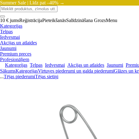
Summer Sale |
Līdz pat –40% →
10 € jums
Reģistrācija
Pieteikšanās
Salīdzināšana
Grozs
Menu
Kategorijas
Telpas
Iedvesmai
Akcijas un atlaides
Jaunumi
Premium preces
Profesionāļiem
Kategorijas
Telpas
Iedvesmai
Akcijas un atlaides
Jaunumi
Premi
Sākums
Kategorijas
Virtuves piederumi un galda piederumi
Glāzes un kr
...
Tējas piederumi
Tējas sietiņi