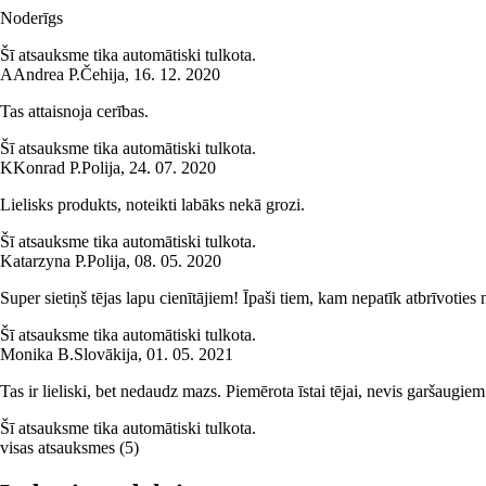
Noderīgs
Šī atsauksme tika automātiski tulkota.
A
Andrea P.
Čehija
,
16. 12. 2020
Tas attaisnoja cerības.
Šī atsauksme tika automātiski tulkota.
K
Konrad P.
Polija
,
24. 07. 2020
Lielisks produkts, noteikti labāks nekā grozi.
Šī atsauksme tika automātiski tulkota.
Katarzyna P.
Polija
,
08. 05. 2020
Super sietiņš tējas lapu cienītājiem! Īpaši tiem, kam nepatīk atbrīvoties
Šī atsauksme tika automātiski tulkota.
Monika B.
Slovākija
,
01. 05. 2021
Tas ir lieliski, bet nedaudz mazs. Piemērota īstai tējai, nevis garšaugiem
Šī atsauksme tika automātiski tulkota.
visas atsauksmes
(
5
)