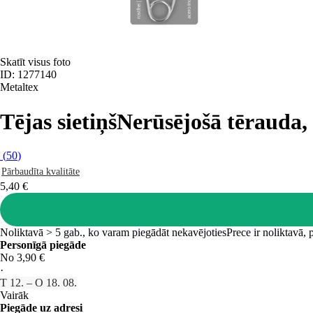
Skatīt visus foto
ID: 1277140
Metaltex
Tējas sietiņš
Nerūsējošā tērauda
(
50
)
Pārbaudīta kvalitāte
5,40 €
Noliktavā > 5 gab., ko varam piegādāt nekavējoties
Prece ir noliktavā,
Personīgā piegāde
No 3,90 €
·
T 12. – O 18. 08.
Vairāk
Piegāde uz adresi