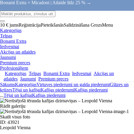
Bonami Extra × Micadoni |
Atlaide līdz 25 % →
10 € jums
Reģistrācija
Pieteikšanās
Salīdzināšana
Grozs
Menu
Kategorijas
Telpas
Bonami Extra
Iedvesmai
Akcijas un atlaides
Jaunumi
Premium preces
Profesionāļiem
Kategorijas
Telpas
Bonami Extra
Iedvesmai
Akcijas un
atlaides
Jaunumi
Premium preces
Sākums
Kategorijas
Virtuves piederumi un galda piederumi
Glāzes un
krūzes
Tējai un kafijai
Kafijas piederumi
Kafijas piederumi
...
Tējai un kafijai
Kafijas piederumi
Rādīt galeriju
Skatīt visus foto
ID: 43921
Leopold Vienna