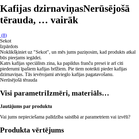
Kafijas dzirnaviņas
Nerūsējošā
tērauda
, …
vairāk
(
8
)
Sekot
Izpārdots
Noklikšķiniet uz "Sekot", un mēs jums paziņosim, kad produkts atkal
būs pieejams iegādei.
Katrs kafijas speciālists zina, ka papildus franču presei ir arī citi
piederumi īpašiem kafijas brīžiem. Pie tiem noteikti pieder kafijas
dzirnaviņas. Tās ievērojami atvieglo kafijas pagatavošanu.
Nerūsējošā tērauda
Visi parametri
Izmēri, materiāls…
Jautājums par produktu
Vai jums nepieciešama palīdzība saistībā ar parametriem vai izvēli?
Produkta vērtējums