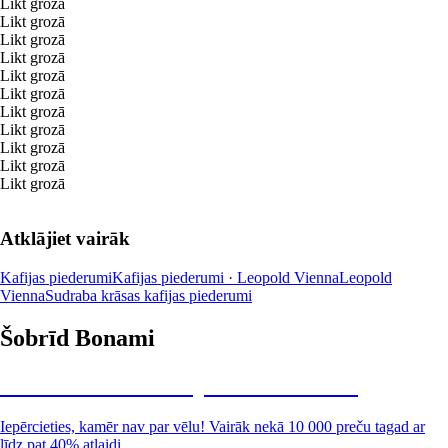
Likt grozā
Likt grozā
Likt grozā
Likt grozā
Likt grozā
Likt grozā
Likt grozā
Likt grozā
Likt grozā
Likt grozā
Likt grozā
Atklājiet vairāk
Kafijas piederumi
Kafijas piederumi · Leopold Vienna
Leopold
Vienna
Sudraba krāsas kafijas piederumi
Šobrīd Bonami
Summer Sale: līdz pat 40% atlaide
Iepērcieties, kamēr nav par vēlu! Vairāk nekā 10 000 preču tagad ar
līdz pat 40% atlaidi