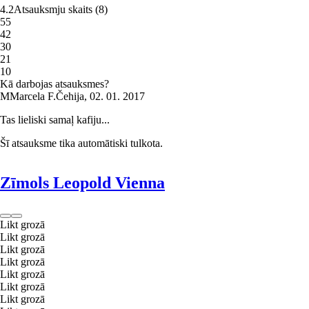
4.2
Atsauksmju skaits
(
8
)
5
5
4
2
3
0
2
1
1
0
Kā darbojas atsauksmes?
M
Marcela F.
Čehija
,
02. 01. 2017
Tas lieliski samaļ kafiju...
Šī atsauksme tika automātiski tulkota.
Zīmols Leopold Vienna
Likt grozā
Likt grozā
Likt grozā
Likt grozā
Likt grozā
Likt grozā
Likt grozā