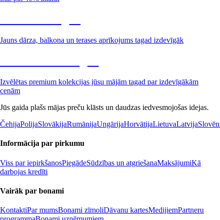
Dārzs izdevīgāk
Jauns dārza, balkona un terases aprīkojums tagad izdevīgāk
Premium izdevīgāk
Izvēlētas premium kolekcijas jūsu mājām tagad par izdevīgākām
cenām
Jūs gaida plašs mājas preču klāsts un daudzas iedvesmojošas idejas.
Čehija
Polija
Slovākija
Rumānija
Ungārija
Horvātija
Lietuva
Latvija
Slovēn
Informācija par pirkumu
Viss par iepirkšanos
Piegāde
Sūdzības un atgriešana
Maksājumi
Kā
darbojas kredīti
Vairāk par bonami
Kontakti
Par mums
Bonami zīmoli
Dāvanu kartes
Medijiem
Partneru
programma
Bonami uzņēmumiem