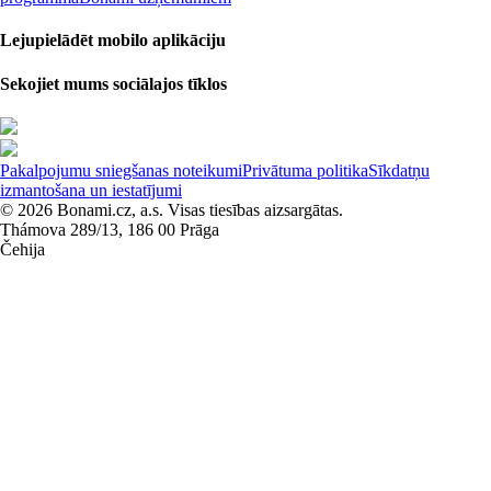
Lejupielādēt mobilo aplikāciju
Sekojiet mums sociālajos tīklos
Pakalpojumu sniegšanas noteikumi
Privātuma politika
Sīkdatņu
izmantošana un iestatījumi
© 2026 Bonami.cz, a.s. Visas tiesības aizsargātas.
Thámova 289/13, 186 00 Prāga
Čehija