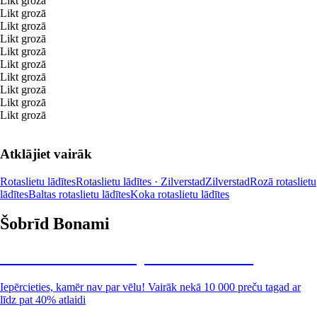
Likt grozā
Likt grozā
Likt grozā
Likt grozā
Likt grozā
Likt grozā
Likt grozā
Likt grozā
Likt grozā
Likt grozā
Atklājiet vairāk
Rotaslietu lādītes
Rotaslietu lādītes · Zilverstad
Zilverstad
Rozā rotaslietu
lādītes
Baltas rotaslietu lādītes
Koka rotaslietu lādītes
Šobrīd Bonami
Summer Sale: līdz pat 40% atlaide
Iepērcieties, kamēr nav par vēlu! Vairāk nekā 10 000 preču tagad ar
līdz pat 40% atlaidi