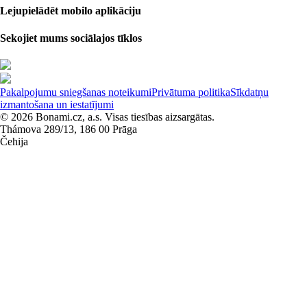
Lejupielādēt mobilo aplikāciju
Sekojiet mums sociālajos tīklos
Pakalpojumu sniegšanas noteikumi
Privātuma politika
Sīkdatņu
izmantošana un iestatījumi
© 2026 Bonami.cz, a.s. Visas tiesības aizsargātas.
Thámova 289/13, 186 00 Prāga
Čehija