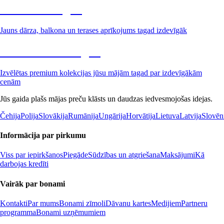
Dārzs izdevīgāk
Jauns dārza, balkona un terases aprīkojums tagad izdevīgāk
Premium izdevīgāk
Izvēlētas premium kolekcijas jūsu mājām tagad par izdevīgākām
cenām
Jūs gaida plašs mājas preču klāsts un daudzas iedvesmojošas idejas.
Čehija
Polija
Slovākija
Rumānija
Ungārija
Horvātija
Lietuva
Latvija
Slovēn
Informācija par pirkumu
Viss par iepirkšanos
Piegāde
Sūdzības un atgriešana
Maksājumi
Kā
darbojas kredīti
Vairāk par bonami
Kontakti
Par mums
Bonami zīmoli
Dāvanu kartes
Medijiem
Partneru
programma
Bonami uzņēmumiem