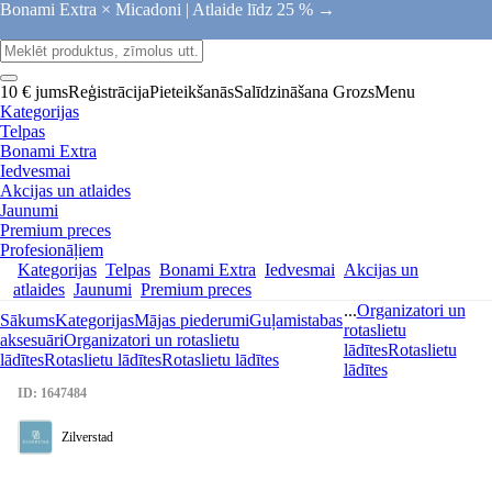
Bonami Extra × Micadoni |
Atlaide līdz 25 % →
10 € jums
Reģistrācija
Pieteikšanās
Salīdzināšana
Grozs
Menu
Kategorijas
Telpas
Bonami Extra
Iedvesmai
Akcijas un atlaides
Jaunumi
Premium preces
Profesionāļiem
Kategorijas
Telpas
Bonami Extra
Iedvesmai
Akcijas un
atlaides
Jaunumi
Premium preces
...
Organizatori un
Sākums
Kategorijas
Mājas piederumi
Guļamistabas
rotaslietu
aksesuāri
Organizatori un rotaslietu
lādītes
Rotaslietu
lādītes
Rotaslietu lādītes
Rotaslietu lādītes
lādītes
ID: 1647484
Zilverstad