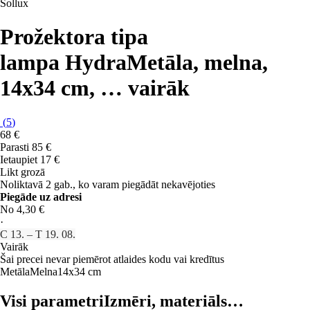
Sollux
Prožektora tipa
lampa Hydra
Metāla, melna,
14x34 cm
, …
vairāk
(
5
)
68 €
Parasti 85 €
Ietaupiet 17 €
Likt grozā
Noliktavā 2 gab., ko varam piegādāt nekavējoties
Piegāde uz adresi
No 4,30 €
·
C 13. – T 19. 08.
Vairāk
Šai precei nevar piemērot atlaides kodu vai kredītus
Metāla
Melna
14x34 cm
Visi parametri
Izmēri, materiāls…