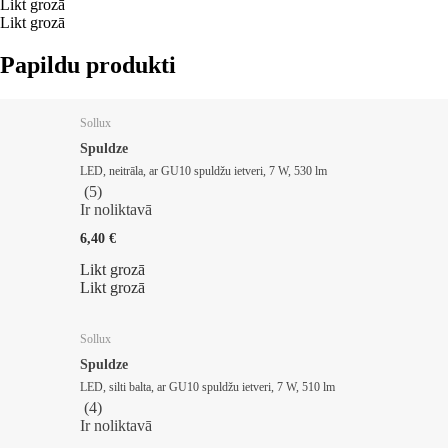
Likt grozā
Likt grozā
Papildu produkti
Sollux
Spuldze
LED, neitrāla, ar GU10 spuldžu ietveri, 7 W, 530 lm
(
5
)
Ir noliktavā
6,40 €
Likt grozā
Likt grozā
Sollux
Spuldze
LED, silti balta, ar GU10 spuldžu ietveri, 7 W, 510 lm
(
4
)
Ir noliktavā