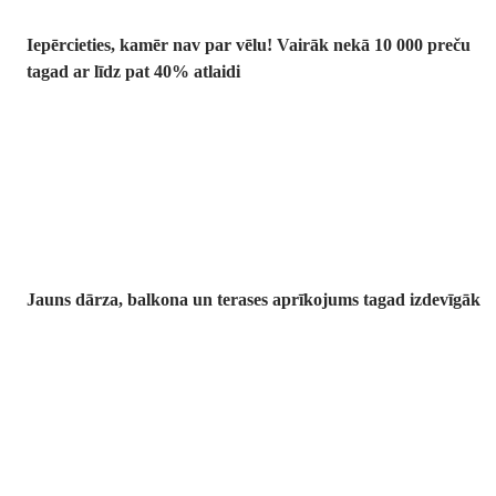
Iepērcieties, kamēr nav par vēlu! Vairāk nekā 10 000 preču
tagad ar līdz pat 40% atlaidi
Dārzs izdevīgāk
Jauns dārza, balkona un terases aprīkojums tagad izdevīgāk
Premium
izdevīgāk