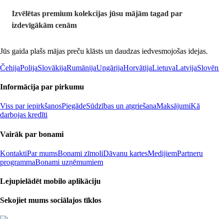
Izvēlētas premium kolekcijas jūsu mājām tagad par
izdevīgākām cenām
Jūs gaida plašs mājas preču klāsts un daudzas iedvesmojošas idejas.
Čehija
Polija
Slovākija
Rumānija
Ungārija
Horvātija
Lietuva
Latvija
Slovēn
Informācija par pirkumu
Viss par iepirkšanos
Piegāde
Sūdzības un atgriešana
Maksājumi
Kā
darbojas kredīti
Vairāk par bonami
Kontakti
Par mums
Bonami zīmoli
Dāvanu kartes
Medijiem
Partneru
programma
Bonami uzņēmumiem
Lejupielādēt mobilo aplikāciju
Sekojiet mums sociālajos tīklos