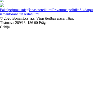
Pakalpojumu sniegšanas noteikumi
Privātuma politika
Sīkdatņu
izmantošana un iestatījumi
© 2026 Bonami.cz, a.s. Visas tiesības aizsargātas.
Thámova 289/13, 186 00 Prāga
Čehija