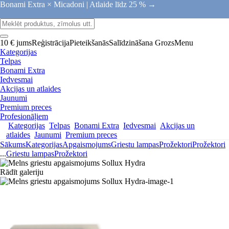
Bonami Extra × Micadoni |
Atlaide līdz 25 % →
10 € jums
Reģistrācija
Pieteikšanās
Salīdzināšana
Grozs
Menu
Kategorijas
Telpas
Bonami Extra
Iedvesmai
Akcijas un atlaides
Jaunumi
Premium preces
Profesionāļiem
Kategorijas
Telpas
Bonami Extra
Iedvesmai
Akcijas un
atlaides
Jaunumi
Premium preces
Sākums
Kategorijas
Apgaismojums
Griestu lampas
Prožektori
Prožektori
...
Griestu lampas
Prožektori
Rādīt galeriju