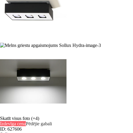
Skatīt visus foto
(+4)
Izdevīga cena
Pēdējie gabali
ID: 627606