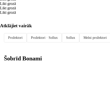
Likt grozā
Likt grozā
Likt grozā
Atklājiet vairāk
Prožektori
Prožektori · Sollux
Sollux
Melni prožektori
Šobrīd Bonami
Summer Sale:
līdz pat 40%
atlaide