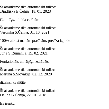
Šī atsauksme tika automātiski tulkota.
J
Jindřiška E.
Čehija
,
18. 01. 2023
Gaumīgs, atbilda cerībām
Šī atsauksme tika automātiski tulkota.
Veronika S.
Čehija
,
31. 10. 2021
100% atbilst manām prasībām, precīza izpilde
Šī atsauksme tika automātiski tulkota.
Jurja S.
Rumānija
,
15. 02. 2021
Funkcionāls un rūpīgi izstrādāts.
Šī atsauksme tika automātiski tulkota.
Martina S.
Slovākija
,
02. 12. 2020
dizains, kvalitāte
Šī atsauksme tika automātiski tulkota.
Dalida B.
Čehija
,
22. 01. 2018
Es iesaku