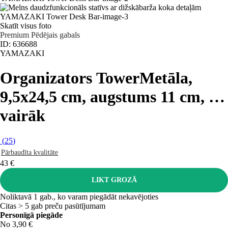
Skatīt visus foto
Premium
Pēdējais gabals
ID: 636688
YAMAZAKI
Organizators Tower
Metāla,
9,5x24,5 cm, augstums 11 cm
, …
vairāk
(
25
)
Pārbaudīta kvalitāte
43 €
LIKT GROZĀ
Noliktavā 1 gab., ko varam piegādāt nekavējoties
Citas > 5 gab preču pasūtījumam
Personīgā piegāde
No 3,90 €