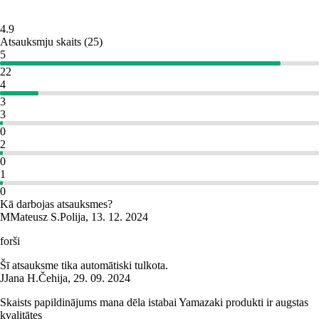
4.9
Atsauksmju skaits
(
25
)
5
22
4
3
3
0
2
0
1
0
Kā darbojas atsauksmes?
M
Mateusz S.
Polija
,
13. 12. 2024
forši
Šī atsauksme tika automātiski tulkota.
J
Jana H.
Čehija
,
29. 09. 2024
Skaists papildinājums mana dēla istabai Yamazaki produkti ir augstas
kvalitātes