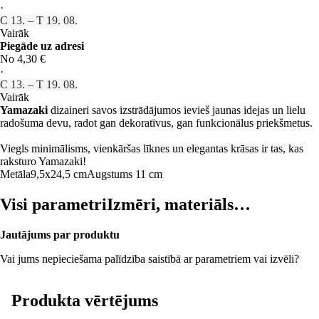
·
C 13. – T 19. 08.
Vairāk
Piegāde uz adresi
No 4,30 €
·
C 13. – T 19. 08.
Vairāk
Yamazaki
dizaineri savos izstrādājumos ievieš jaunas idejas un lielu
radošuma devu, radot gan dekoratīvus, gan funkcionālus priekšmetus.
Viegls minimālisms, vienkāršas līknes un elegantas krāsas ir tas, kas
raksturo Yamazaki!
Metāla
9,5x24,5 cm
Augstums 11 cm
Visi parametri
Izmēri, materiāls…
Jautājums par produktu
Vai jums nepieciešama palīdzība saistībā ar parametriem vai izvēli?
Produkta vērtējums