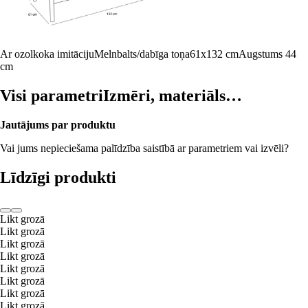
Ar ozolkoka imitāciju
Melnbalts/dabīga toņa
61x132 cm
Augstums 44
cm
Visi parametri
Izmēri, materiāls…
Jautājums par produktu
Vai jums nepieciešama palīdzība saistībā ar parametriem vai izvēli?
Līdzīgi produkti
Likt grozā
Likt grozā
Likt grozā
Likt grozā
Likt grozā
Likt grozā
Likt grozā
Likt grozā