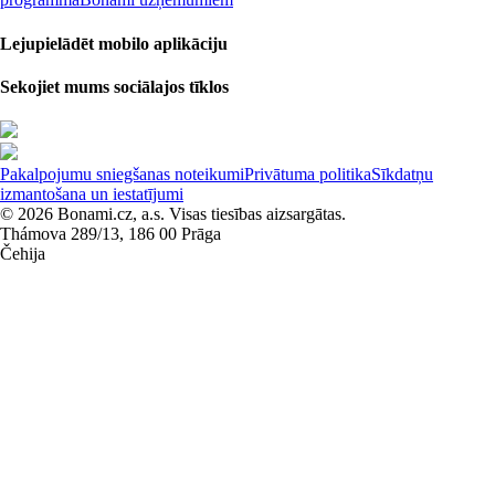
Lejupielādēt mobilo aplikāciju
Sekojiet mums sociālajos tīklos
Pakalpojumu sniegšanas noteikumi
Privātuma politika
Sīkdatņu
izmantošana un iestatījumi
© 2026 Bonami.cz, a.s. Visas tiesības aizsargātas.
Thámova 289/13, 186 00 Prāga
Čehija