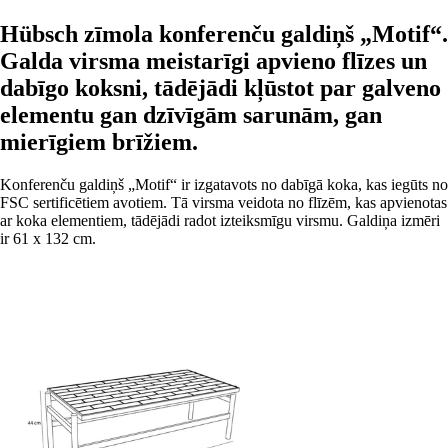
Hübsch zīmola konferenču galdiņš „Motif“.
Galda virsma meistarīgi apvieno flīzes un
dabīgo koksni, tādējādi kļūstot par galveno
elementu gan dzīvīgām sarunām, gan
mierīgiem brīžiem.
Konferenču galdiņš „Motif“ ir izgatavots no dabīgā koka, kas iegūts no
FSC sertificētiem avotiem. Tā virsma veidota no flīzēm, kas apvienotas
ar koka elementiem, tādējādi radot izteiksmīgu virsmu. Galdiņa izmēri
ir 61 x 132 cm.