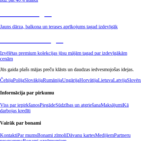
Dārzs izdevīgāk
Jauns dārza, balkona un terases aprīkojums tagad izdevīgāk
Premium izdevīgāk
Izvēlētas premium kolekcijas jūsu mājām tagad par izdevīgākām
cenām
Jūs gaida plašs mājas preču klāsts un daudzas iedvesmojošas idejas.
Čehija
Polija
Slovākija
Rumānija
Ungārija
Horvātija
Lietuva
Latvija
Slovēn
Informācija par pirkumu
Viss par iepirkšanos
Piegāde
Sūdzības un atgriešana
Maksājumi
Kā
darbojas kredīti
Vairāk par bonami
Kontakti
Par mums
Bonami zīmoli
Dāvanu kartes
Medijiem
Partneru
programma
Bonami uzņēmumiem