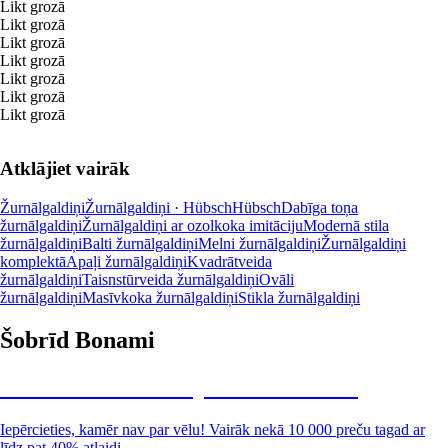
Likt grozā
Likt grozā
Likt grozā
Likt grozā
Likt grozā
Likt grozā
Likt grozā
Atklājiet vairāk
Žurnālgaldiņi
Žurnālgaldiņi · Hübsch
Hübsch
Dabīga toņa
žurnālgaldiņi
Žurnālgaldiņi ar ozolkoka imitāciju
Modernā stila
žurnālgaldiņi
Balti žurnālgaldiņi
Melni žurnālgaldiņi
Žurnālgaldiņi
komplektā
Apaļi žurnālgaldiņi
Kvadrātveida
žurnālgaldiņi
Taisnstūrveida žurnālgaldiņi
Ovāli
žurnālgaldiņi
Masīvkoka žurnālgaldiņi
Stikla žurnālgaldiņi
Šobrīd Bonami
Summer Sale: līdz pat 40% atlaide
Iepērcieties, kamēr nav par vēlu! Vairāk nekā 10 000 preču tagad ar
līdz pat 40% atlaidi