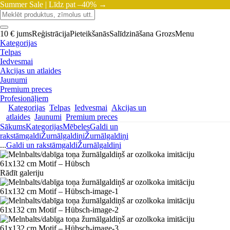
Summer Sale |
Līdz pat –40% →
10 € jums
Reģistrācija
Pieteikšanās
Salīdzināšana
Grozs
Menu
Kategorijas
Telpas
Iedvesmai
Akcijas un atlaides
Jaunumi
Premium preces
Profesionāļiem
Kategorijas
Telpas
Iedvesmai
Akcijas un
atlaides
Jaunumi
Premium preces
Sākums
Kategorijas
Mēbeles
Galdi un
rakstāmgaldi
Žurnālgaldiņi
Žurnālgaldiņi
...
Galdi un rakstāmgaldi
Žurnālgaldiņi
Rādīt galeriju