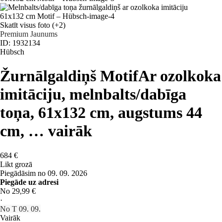
Skatīt visus foto
(+2)
Premium
Jaunums
ID: 1932134
Hübsch
Žurnālgaldiņš Motif
Ar ozolkoka
imitāciju, melnbalts/dabīga
toņa, 61x132 cm, augstums 44
cm
, …
vairāk
684 €
Likt grozā
Piegādāsim no 09. 09. 2026
Piegāde uz adresi
No 29,99 €
·
No T 09. 09.
Vairāk