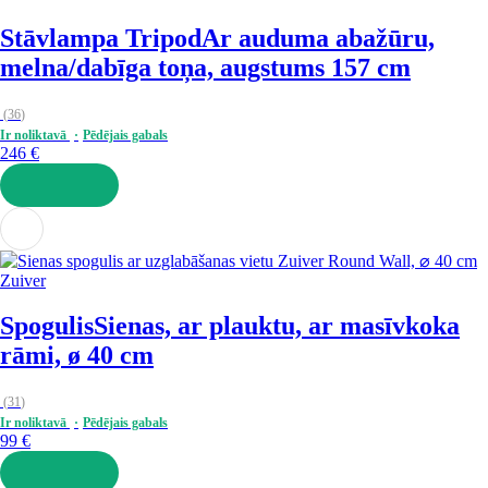
Stāvlampa Tripod
Ar auduma abažūru,
melna/dabīga toņa, augstums 157 cm
(
36
)
Ir noliktavā
Pēdējais gabals
246 €
LIKT GROZĀ
Zuiver
Spogulis
Sienas, ar plauktu, ar masīvkoka
rāmi, ø 40 cm
(
31
)
Ir noliktavā
Pēdējais gabals
99 €