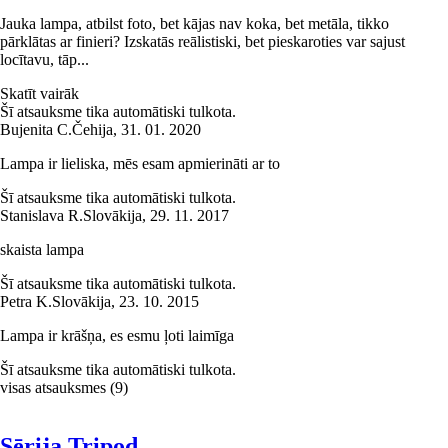
Jauka lampa, atbilst foto, bet kājas nav koka, bet metāla, tikko
pārklātas ar finieri? Izskatās reālistiski, bet pieskaroties var sajust
locītavu, tāp...
Skatīt vairāk
Šī atsauksme tika automātiski tulkota.
Bujenita C.
Čehija
,
31. 01. 2020
Lampa ir lieliska, mēs esam apmierināti ar to
Šī atsauksme tika automātiski tulkota.
Stanislava R.
Slovākija
,
29. 11. 2017
skaista lampa
Šī atsauksme tika automātiski tulkota.
Petra K.
Slovākija
,
23. 10. 2015
Lampa ir krāšņa, es esmu ļoti laimīga
Šī atsauksme tika automātiski tulkota.
visas atsauksmes
(
9
)
Sērija Tripod