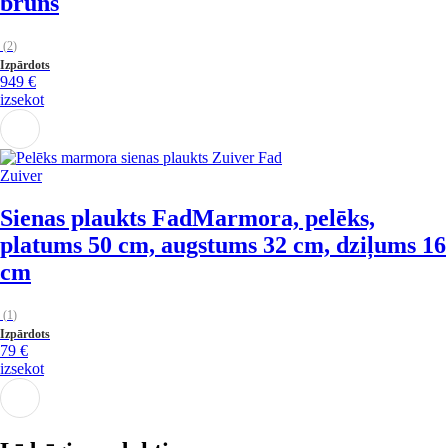
brūns
(
2
)
Izpārdots
949 €
izsekot
Zuiver
Sienas plaukts Fad
Marmora, pelēks,
platums 50 cm, augstums 32 cm, dziļums 16
cm
(
1
)
Izpārdots
79 €
izsekot