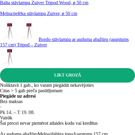
Balta stāvlampa Zuiver Tripod Wood, ø 50 cm
Melna/pelēka stāvlampa Zuiver, ø 50 cm
Bordo stāvlampa ar auduma abažūru (augstums
157 cm) Tripod – Zuiver
LIKT GROZĀ
Noliktavā 1 gab., ko varam piegādāt nekavējoties
Citas > 5 gab preču pasūtījumam
Piegāde uz adresi
Bez maksas
·
Pk 14. – T 19. 08.
Vairāk
Šai precei nevar piemērot atlaides kodu vai kredītus
Ar auduma abažūru
Melna/dabīga toņa
Augstums 157 cm