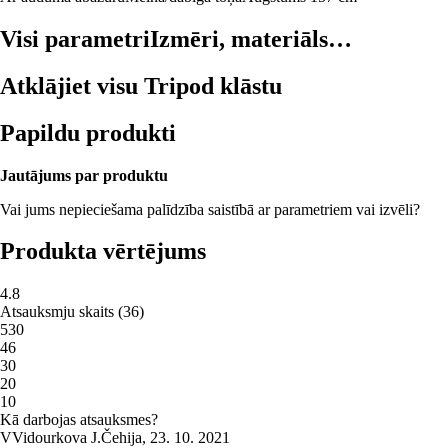
Visi parametri
Izmēri, materiāls…
Atklājiet visu Tripod klāstu
Papildu produkti
Jautājums par produktu
Vai jums nepieciešama palīdzība saistībā ar parametriem vai izvēli?
Produkta vērtējums
4.8
Atsauksmju skaits
(
36
)
5
30
4
6
3
0
2
0
1
0
Kā darbojas atsauksmes?
V
Vidourkova J.
Čehija
,
23. 10. 2021