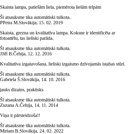
Skaista lampa, patiešām liela, piemērota lielām telpām
Šī atsauksme tika automātiski tulkota.
P
Petra M.
Slovākija
,
15. 02. 2019
Skaista, grezna un kvalitatīva lampa. Koksne ir identificēta ar
fotoattēlu, tas lieliski parāda.
Šī atsauksme tika automātiski tulkota.
J
Jiří B.
Čehija
,
12. 12. 2016
Kvalitatīva izgatavošana, lieliski izgaismo dzīvojamās istabas stūri.
Šī atsauksme tika automātiski tulkota.
Gabriela Š.
Slovākija
,
14. 10. 2016
jauks dizains, praktisks
Šī atsauksme tika automātiski tulkota.
Zuzana A.
Čehija
,
14. 11. 2014
Viņa ir pārsteidzoša!!
Šī atsauksme tika automātiski tulkota.
Miriam B.
Slovākija
,
24. 02. 2022