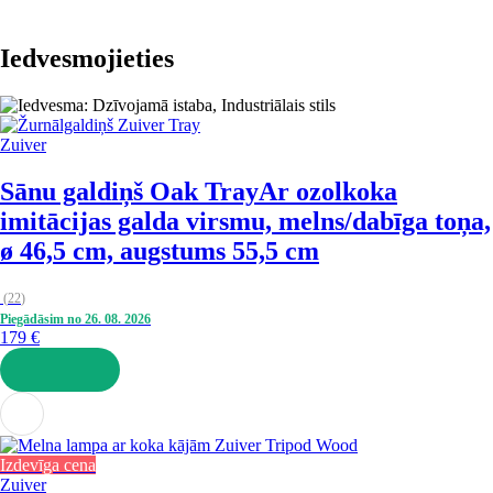
Iedvesmojieties
Zuiver
Sānu galdiņš Oak Tray
Ar ozolkoka
imitācijas galda virsmu, melns/dabīga toņa,
ø 46,5 cm, augstums 55,5 cm
(
22
)
Piegādāsim no 26. 08. 2026
179 €
LIKT GROZĀ
Izdevīga cena
Zuiver