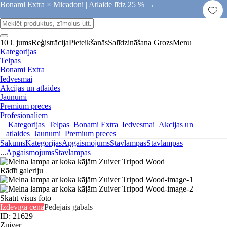
Bonami Extra × Micadoni |
Atlaide līdz 25 % →
10 € jums
Reģistrācija
Pieteikšanās
Salīdzināšana
Grozs
Menu
Kategorijas
Telpas
Bonami Extra
Iedvesmai
Akcijas un atlaides
Jaunumi
Premium preces
Profesionāļiem
Kategorijas
Telpas
Bonami Extra
Iedvesmai
Akcijas un
atlaides
Jaunumi
Premium preces
Sākums
Kategorijas
Apgaismojums
Stāvlampas
Stāvlampas
...
Apgaismojums
Stāvlampas
Rādīt galeriju
Skatīt visus foto
Izdevīga cena
Pēdējais gabals
ID: 21629
Zuiver