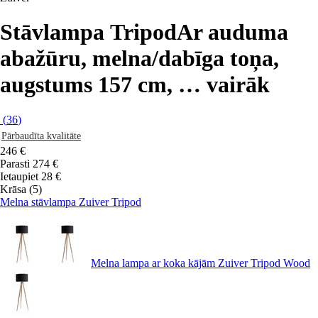
Stāvlampa Tripod
Ar auduma
abažūru, melna/dabīga toņa,
augstums 157 cm
, …
vairāk
(
36
)
Pārbaudīta kvalitāte
246 €
Parasti 274 €
Ietaupiet 28 €
Krāsa (5)
Melna stāvlampa Zuiver Tripod
Melna lampa ar koka kājām Zuiver Tripod Wood