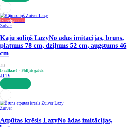
LIKT GROZĀ
Izdevīga cena
Zuiver
Kāju soliņš Lazy
No ādas imitācijas, brūns,
platums 78 cm, dziļums 52 cm, augstums 46
cm
(
1
)
Ir noliktavā
Pēdējais gabals
314 €
LIKT GROZĀ
Zuiver
Atpūtas krēsls Lazy
No ādas imitācijas,