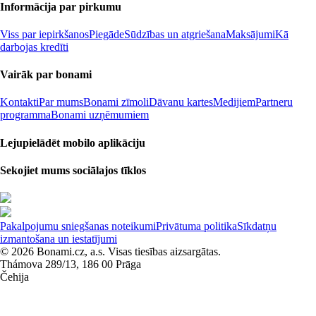
Informācija par pirkumu
Viss par iepirkšanos
Piegāde
Sūdzības un atgriešana
Maksājumi
Kā
darbojas kredīti
Vairāk par bonami
Kontakti
Par mums
Bonami zīmoli
Dāvanu kartes
Medijiem
Partneru
programma
Bonami uzņēmumiem
Lejupielādēt mobilo aplikāciju
Sekojiet mums sociālajos tīklos
Pakalpojumu sniegšanas noteikumi
Privātuma politika
Sīkdatņu
izmantošana un iestatījumi
© 2026 Bonami.cz, a.s. Visas tiesības aizsargātas.
Thámova 289/13, 186 00 Prāga
Čehija