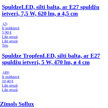
Spuldze
LED, silti balta, ar E27 spuldžu
ietveri, 7,5 W, 620 lm, ø 4,5 cm
(
2
)
Ir noliktavā
5,90 €
Likt grozā
Likt grozā
Trio
Spuldze Tropfen
LED, silti balta, ar E27
spuldžu ietveri, 5 W, 470 lm, ø 4 cm
(
49
)
Ir noliktavā
10,40 €
Likt grozā
Likt grozā
Zīmols Sollux