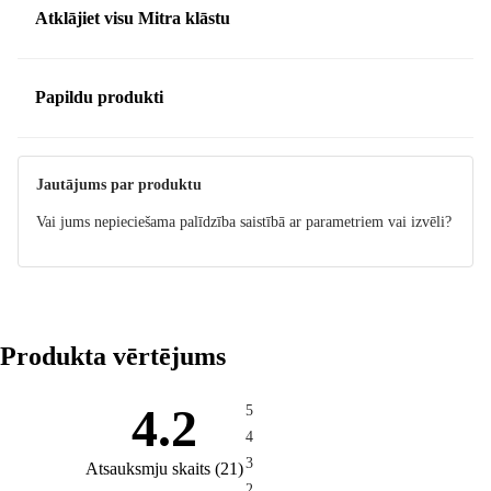
Atklājiet visu Mitra klāstu
Papildu produkti
Jautājums par produktu
Vai jums nepieciešama palīdzība saistībā ar parametriem vai izvēli?
Produkta vērtējums
4.2
5
4
3
Atsauksmju skaits
(
21
)
2