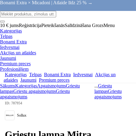
Bonami Extra × Micadoni |
Atlaide līdz 25 % →
10 € jums
Reģistrācija
Pieteikšanās
Salīdzināšana
Grozs
Menu
Kategorijas
Telpas
Bonami Extra
Iedvesmai
Akcijas un atlaides
Jaunumi
Premium preces
Profesionāļiem
Kategorijas
Telpas
Bonami Extra
Iedvesmai
Akcijas un
atlaides
Jaunumi
Premium preces
Sākums
Kategorijas
Apgaismojums
Griestu
...
Griestu
lampas
Griestu apgaismojums
Griestu
lampas
Griestu
apgaismojums
apgaismojums
ID: 707954
Sollux
Griestu lampa Mitra