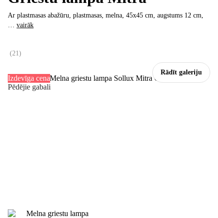
Ar plastmasas abažūru, plastmasas, melna, 45x45 cm, augstums 12 cm
,
…
vairāk
(
21
)
Rādīt galeriju
Izdevīga cena
Pēdējie gabali