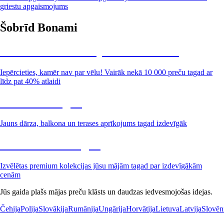
griestu apgaismojums
Šobrīd Bonami
Summer Sale: līdz pat 40% atlaide
Iepērcieties, kamēr nav par vēlu! Vairāk nekā 10 000 preču tagad ar
līdz pat 40% atlaidi
Dārzs izdevīgāk
Jauns dārza, balkona un terases aprīkojums tagad izdevīgāk
Premium izdevīgāk
Izvēlētas premium kolekcijas jūsu mājām tagad par izdevīgākām
cenām
Jūs gaida plašs mājas preču klāsts un daudzas iedvesmojošas idejas.
Čehija
Polija
Slovākija
Rumānija
Ungārija
Horvātija
Lietuva
Latvija
Slovēn