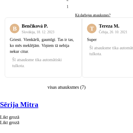
1
Kā darbojas atsauksmes?
Benčíková P.
Tereza M.
B
T
Slovākija
,
18. 12. 2023
Čehija
,
26. 10. 2021
Griesti. Vienkārši, gaumīgi. Tas ir tas,
Super
ko mēs meklējām. Viņiem tā nebija
Šī atsauksme tika automāt
nekur citur.
tulkota.
Šī atsauksme tika automātiski
tulkota.
visas atsauksmes
(
7
)
Sērija Mitra
Likt grozā
Likt grozā