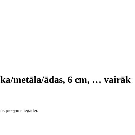
oka/metāla/ādas, 6 cm
, …
vairāk
ūs pieejams iegādei.