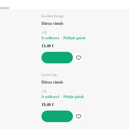
Esschert Design
Dārza cimds
(
3
)
Ir noliktavā
Pēdējais gabals
13,40 €
LIKT GROZĀ
Green Gate
Dārza cimds
(
5
)
Ir noliktavā
Pēdējie gabali
19,40 €
LIKT GROZĀ