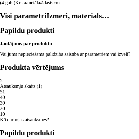
(4 gab.)
Koka/metāla/ādas
6 cm
Visi parametri
Izmēri, materiāls…
Papildu produkti
Jautājums par produktu
Vai jums nepieciešama palīdzība saistībā ar parametriem vai izvēli?
Produkta vērtējums
5
Atsauksmju skaits
(
1
)
5
1
4
0
3
0
2
0
1
0
Kā darbojas atsauksmes?
Papildu produkti