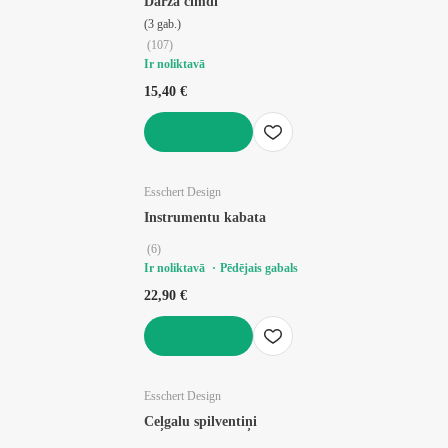
Dārza cimdi
(3 gab.)
(
107
)
Ir noliktavā
15,40 €
LIKT GROZĀ
Esschert Design
Instrumentu kabata
(
6
)
Ir noliktavā
Pēdējais gabals
22,90 €
LIKT GROZĀ
Esschert Design
Ceļgalu spilventiņi