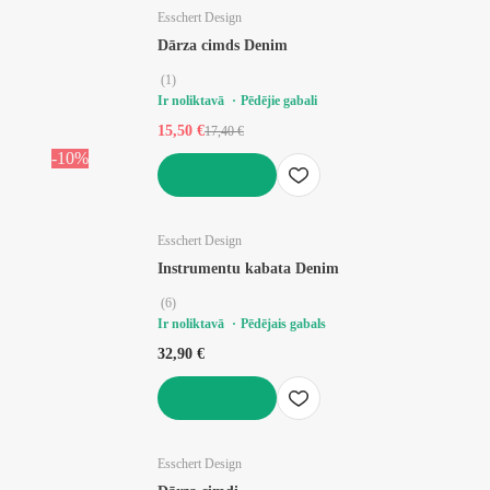
Esschert Design
Dārza cimds Denim
(
1
)
Ir noliktavā
Pēdējie gabali
15,50 €
17,40 €
-10%
LIKT GROZĀ
Esschert Design
Instrumentu kabata Denim
(
6
)
Ir noliktavā
Pēdējais gabals
32,90 €
LIKT GROZĀ
Esschert Design