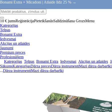
Bonami Extra × Micadoni |
Atlaide līdz 25 % →
10 € jums
Reģistrācija
Pieteikšanās
Salīdzināšana
Grozs
Menu
Kategorijas
Telpas
Bonami Extra
Iedvesmai
Akcijas un atlaides
Jaunumi
Premium preces
Profesionāļiem
Kategorijas
Telpas
Bonami Extra
Iedvesmai
Akcijas un atlaides
J
Sākums
Kategorijas
Dārza preces
Dārza instrumenti
Mazi dārza darbarīki
...
Dārza instrumenti
Mazi dārza darbarīki