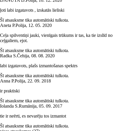
DANUTA D.
Polija
,
10. 12. 2020
ļoti labi izgatavots , izskatās lieliski
Šī atsauksme tika automātiski tulkota.
Aneta P.
Polija
,
12. 05. 2020
Ceļa spilventiņi jauki, vienīgais trūkums ir tas, ka tie izslīd no
ceļgaliem, ejot.
Šī atsauksme tika automātiski tulkota.
Radka S.
Čehija
,
08. 08. 2020
labi izgatavots, plašs izmantošanas spektrs
Šī atsauksme tika automātiski tulkota.
Anna P.
Polija
,
22. 09. 2018
ir praktiski
Šī atsauksme tika automātiski tulkota.
Iolanda S.
Rumānija
,
05. 09. 2017
tie ir neērti, es nevarēju tos izmantot
Šī atsauksme tika automātiski tulkota.