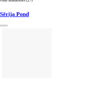
visas atsauksmes
(
27
)
Sērija Pond