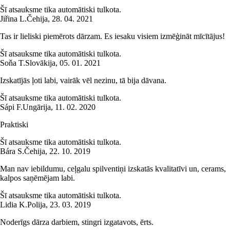
Šī atsauksme tika automātiski tulkota.
Jiřina L.
Čehija
,
28. 04. 2021
Tas ir lieliski piemērots dārzam. Es iesaku visiem izmēģināt mīcītājus!
Šī atsauksme tika automātiski tulkota.
Soňa T.
Slovākija
,
05. 01. 2021
Izskatījās ļoti labi, vairāk vēl nezinu, tā bija dāvana.
Šī atsauksme tika automātiski tulkota.
Sápi F.
Ungārija
,
11. 02. 2020
Praktiski
Šī atsauksme tika automātiski tulkota.
Bára S.
Čehija
,
22. 10. 2019
Man nav iebildumu, ceļgalu spilventiņi izskatās kvalitatīvi un, cerams,
kalpos saņēmējam labi.
Šī atsauksme tika automātiski tulkota.
Lidia K.
Polija
,
23. 03. 2019
Noderīgs dārza darbiem, stingri izgatavots, ērts.