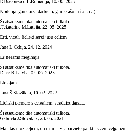
D
Diaconescu L.
Rumānija
,
10. 06. 2025
Noderīgs gan dārza darbiem, gan terašu tīrīšanai :-)
Šī atsauksme tika automātiski tulkota.
J
Jekaterina M.
Latvija
,
22. 05. 2025
Ērti, viegli, lieliski sargi jūsu celiem
Jana L.
Čehija
,
24. 12. 2024
Es neesmu mēģinājis
Šī atsauksme tika automātiski tulkota.
Dace B.
Latvija
,
02. 06. 2023
Lietojams
Jana Š.
Slovākija
,
10. 02. 2022
Lieliski piemērots ceļgaliem, strādājot dārzā...
Šī atsauksme tika automātiski tulkota.
Gabriela J.
Slovākija
,
23. 06. 2021
Man tas ir uz ceļiem, un man nav jāpārvieto paliktnis zem ceļgaliem.