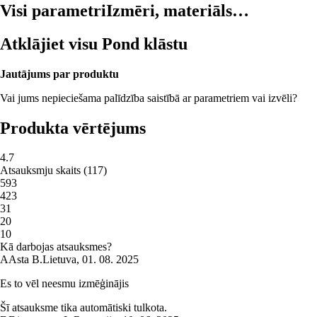
Visi parametri
Izmēri, materiāls…
Atklājiet visu Pond klāstu
Jautājums par produktu
Vai jums nepieciešama palīdzība saistībā ar parametriem vai izvēli?
Produkta vērtējums
4.7
Atsauksmju skaits
(
117
)
5
93
4
23
3
1
2
0
1
0
Kā darbojas atsauksmes?
A
Asta B.
Lietuva
,
01. 08. 2025
Es to vēl neesmu izmēģinājis
Šī atsauksme tika automātiski tulkota.