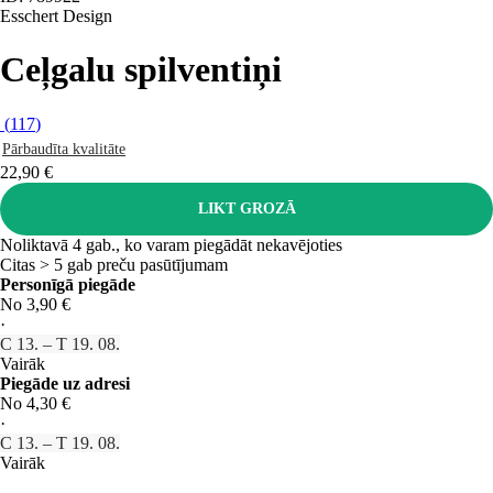
Esschert Design
Ceļgalu spilventiņi
(
117
)
Pārbaudīta kvalitāte
22,90 €
LIKT GROZĀ
Noliktavā 4 gab., ko varam piegādāt nekavējoties
Citas > 5 gab preču pasūtījumam
Personīgā piegāde
No 3,90 €
·
C 13. – T 19. 08.
Vairāk
Piegāde uz adresi
No 4,30 €
·
C 13. – T 19. 08.
Vairāk