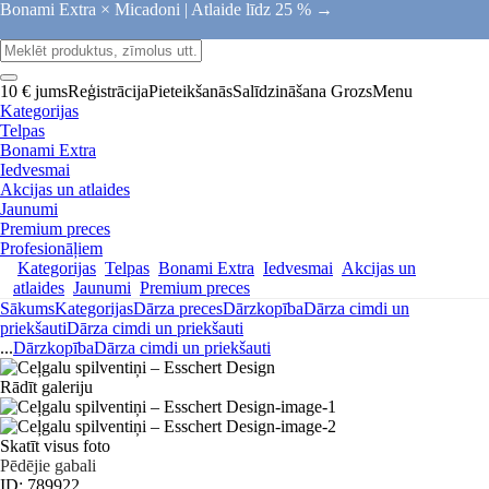
Bonami Extra × Micadoni |
Atlaide līdz 25 % →
10 € jums
Reģistrācija
Pieteikšanās
Salīdzināšana
Grozs
Menu
Kategorijas
Telpas
Bonami Extra
Iedvesmai
Akcijas un atlaides
Jaunumi
Premium preces
Profesionāļiem
Kategorijas
Telpas
Bonami Extra
Iedvesmai
Akcijas un
atlaides
Jaunumi
Premium preces
Sākums
Kategorijas
Dārza preces
Dārzkopība
Dārza cimdi un
priekšauti
Dārza cimdi un priekšauti
...
Dārzkopība
Dārza cimdi un priekšauti
Rādīt galeriju
Skatīt visus foto
Pēdējie gabali
ID: 789922