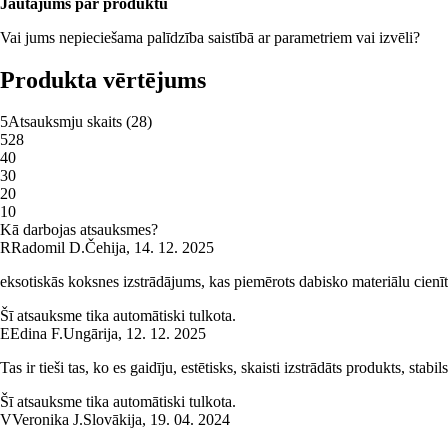
Jautājums par produktu
Vai jums nepieciešama palīdzība saistībā ar parametriem vai izvēli?
Produkta vērtējums
5
Atsauksmju skaits
(
28
)
5
28
4
0
3
0
2
0
1
0
Kā darbojas atsauksmes?
R
Radomil D.
Čehija
,
14. 12. 2025
eksotiskās koksnes izstrādājums, kas piemērots dabisko materiālu cienī
Šī atsauksme tika automātiski tulkota.
E
Edina F.
Ungārija
,
12. 12. 2025
Tas ir tieši tas, ko es gaidīju, estētisks, skaisti izstrādāts produkts, stab
Šī atsauksme tika automātiski tulkota.
V
Veronika J.
Slovākija
,
19. 04. 2024