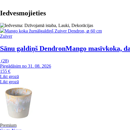
Iedvesmojieties
Zuiver
Sānu galdiņš Dendron
Mango masīvkoka, dab
(
28
)
Piegādāsim no 31. 08. 2026
155 €
Likt grozā
Likt grozā
Premium