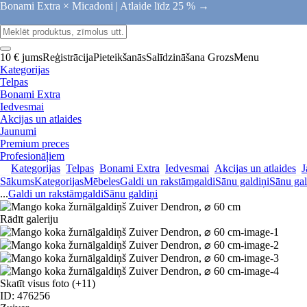
Bonami Extra × Micadoni |
Atlaide līdz 25 % →
10 € jums
Reģistrācija
Pieteikšanās
Salīdzināšana
Grozs
Menu
Kategorijas
Telpas
Bonami Extra
Iedvesmai
Akcijas un atlaides
Jaunumi
Premium preces
Profesionāļiem
Kategorijas
Telpas
Bonami Extra
Iedvesmai
Akcijas un atlaides
J
Sākums
Kategorijas
Mēbeles
Galdi un rakstāmgaldi
Sānu galdiņi
Sānu gal
...
Galdi un rakstāmgaldi
Sānu galdiņi
Rādīt galeriju
Skatīt visus foto
(+11)
ID: 476256