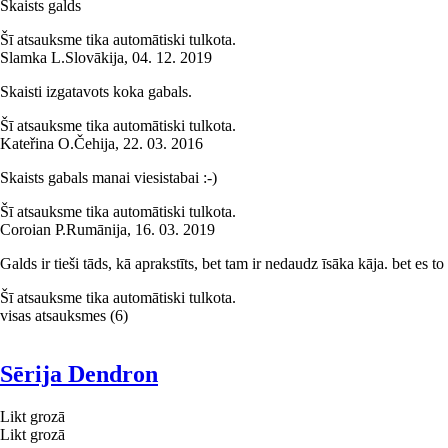
Skaists galds
Šī atsauksme tika automātiski tulkota.
Slamka L.
Slovākija
,
04. 12. 2019
Skaisti izgatavots koka gabals.
Šī atsauksme tika automātiski tulkota.
Kateřina O.
Čehija
,
22. 03. 2016
Skaists gabals manai viesistabai :-)
Šī atsauksme tika automātiski tulkota.
Coroian P.
Rumānija
,
16. 03. 2019
Galds ir tieši tāds, kā aprakstīts, bet tam ir nedaudz īsāka kāja. bet es t
Šī atsauksme tika automātiski tulkota.
visas atsauksmes
(
6
)
Sērija Dendron
Likt grozā
Likt grozā