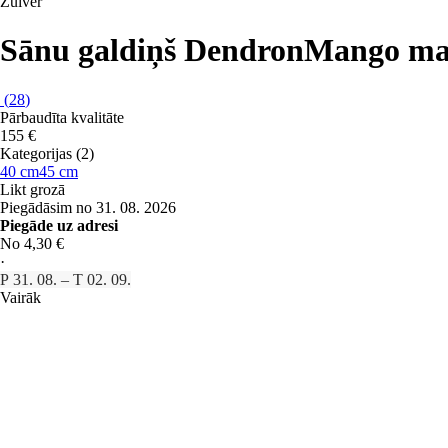
Zuiver
Sānu galdiņš Dendron
Mango mas
(
28
)
Pārbaudīta kvalitāte
155 €
Kategorijas (2)
40 cm
45 cm
Likt grozā
Piegādāsim no 31. 08. 2026
Piegāde uz adresi
No 4,30 €
·
P 31. 08. – T 02. 09.
Vairāk