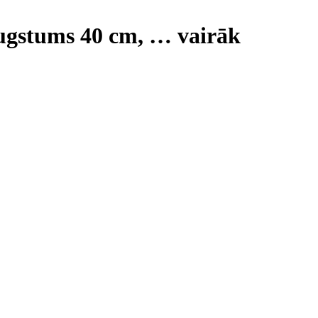
augstums 40 cm
, …
vairāk