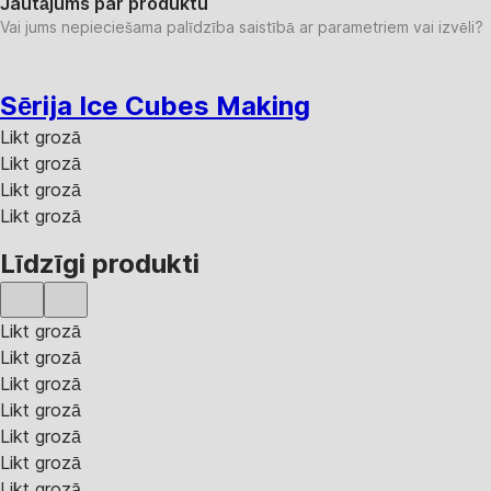
Jautājums par produktu
Vai jums nepieciešama palīdzība saistībā ar parametriem vai izvēli?
Sērija Ice Cubes Making
Likt grozā
Likt grozā
Likt grozā
Likt grozā
Līdzīgi produkti
Likt grozā
Likt grozā
Likt grozā
Likt grozā
Likt grozā
Likt grozā
Likt grozā